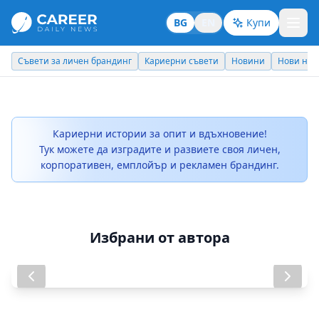
BG
EN
Купи
Съвети за личен брандинг
Кариерни съвети
Новини
Нови наз
Кариерни истории за опит и вдъхновение!
Тук можете да изградите и развиете своя личен,
корпоративен, емплойър и рекламен брандинг.
Избрани от автора
Новите терапии: ще бъдат ли
Павел Колев - AbbVie
достъпни у нас?