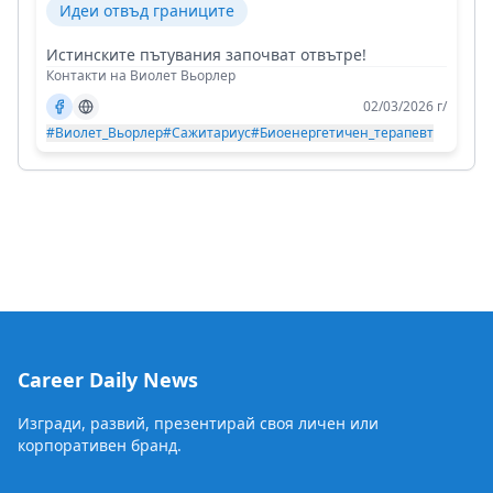
Идеи отвъд границите
Истинските пътувания започват отвътре!
Контакти на Виолет Вьорлер
02/03/2026 г/
#Виолет_Вьорлер
#Сажитариус
#Биоенергетичен_терапевт
Career Daily News
Изгради, развий, презентирай своя личен или
корпоративен бранд.