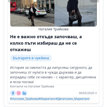
Наталия Трайкова
Не е важно откъде започваш, а
колко пъти избираш да не се
откажеш
Българите в чужбина
История за смелостта да напуснеш сигурното, да
започнеш от нулата в чужда държава и да
изградиш себе си наново – с характер, дисциплина
и ясна посока!
Контакти на Наталия Трайкова
06/05/2026 г/
#Наталия_Трайкова
#Маркетинг
#Дигитален_Маркетинг