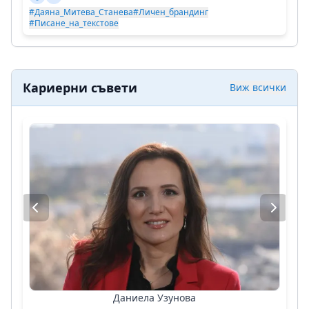
#Даяна_Митева_Станева
#Личен_брандинг
#Писане_на_текстове
Кариерни съвети
Виж всички
Даниела Узунова