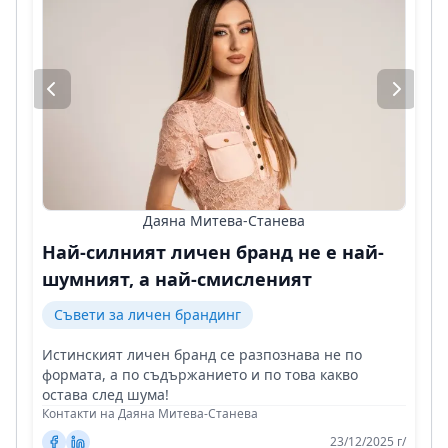
Даяна Митева-Станева
Най-силният личен бранд не е най-
шумният, а най-смисленият
Съвети за личен брандинг
Истинският личен бранд се разпознава не по
формата, а по съдържанието и по това какво
остава след шума!
Контакти на Даяна Митева-Станева
23/12/2025 г/