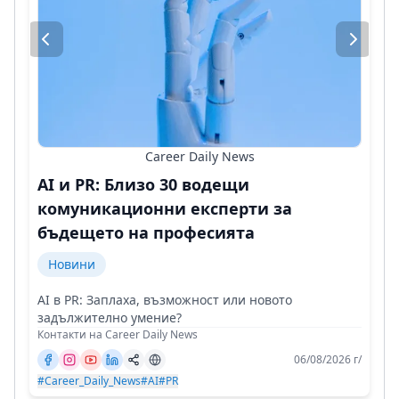
Career Daily News
AI и PR: Близо 30 водещи
комуникационни експерти за
бъдещето на професията
Новини
AI в PR: Заплаха, възможност или новото
задължително умение?
Контакти на Career Daily News
06/08/2026 г/
#Career_Daily_News
#AI
#PR