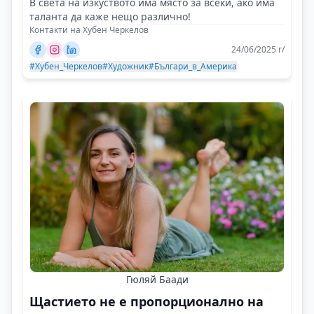
В света на изкуството има място за всеки, ако има
таланта да каже нещо различно!
Контакти на Хубен Черкелов
24/06/2025 г/
#Хубен_Черкелов
#Художник
#Българи_в_Америка
Гюляй Баади
Щастието не е пропорционално на