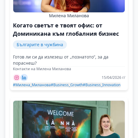
Милена Миланова
Когато светът е твоят офис: от
Доминикана към глобалния бизнес
Българите в чужбина
Готов ли си да излезеш от „познатото“, за да
пораснеш?
Контакти на Милена Миланова
15/04/2026 г/
#Милена_Миланова
#Business_Growth
#Business_Innovation