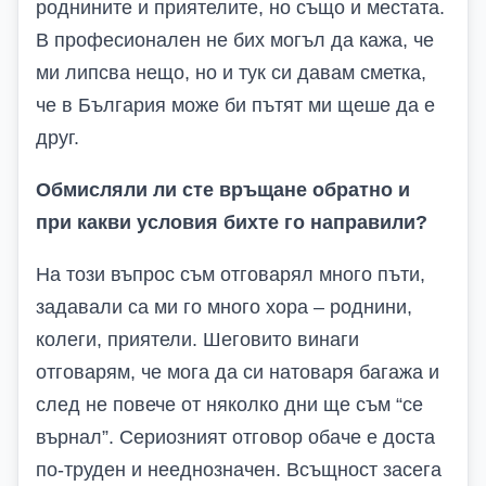
роднините и приятелите, но също и местата.
В професионален не бих могъл да кажа, че
ми липсва нещо, но и тук си давам сметка,
че в България може би пътят ми щеше да е
друг.
Обмисляли ли сте връщане обратно и
при какви условия бихте го направили?
На този въпрос съм отговарял много пъти,
задавали са ми го много хора – роднини,
колеги, приятели. Шеговито винаги
отговарям, че мога да си натоваря багажа и
след не повече от няколко дни ще съм “се
върнал”. Сериозният отговор обаче е доста
по-труден и нееднозначен. Всъщност засега