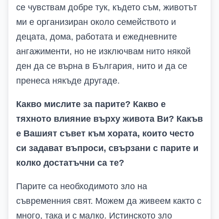
се чувствам добре тук, където съм, животът
ми е организиран около семейството и
децата, дома, работата и ежедневните
ангажименти, но не изключвам нито някой
ден да се върна в България, нито и да се
пренеса някъде другаде.
Какво мислите за парите? Какво е
тяхното влияние върху живота Ви? Какъв
е Вашият съвет към хората, които често
си задават въпроси, свързани с парите и
колко достатъчни са те?
Парите са необходимото зло на
съвременния свят. Можем да живеем както с
много, така и с малко. Истинското зло