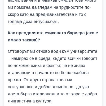
наслагвания и в някакъв смисъл това много
ми помогна да гледам на трудностите по-
скоро като на предизвикателства и то с
голяма доза ентусиазъм .
Как преодоляхте езиковата бариера (ако е
имало такава)?
Отговорът ми отново води към университета
– намирах се в среда, където всички говорят
по няколко езика и фактът, че не знаех
италиански в началото не беше особена
пречка. От друга страна това ми
осигуряваше и добра възможност да уча
доста бързо италиански и то от хора с добра
лингвистична култура.