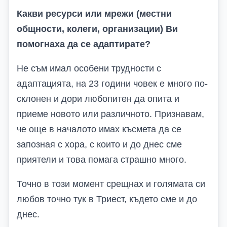
Какви ресурси или мрежи (местни
общности, колеги, организации) Ви
помогнаха да се адаптирате?
Не съм имал особени трудности с
адаптацията, на 23 години човек е много по-
склонен и дори любопитен да опита и
приеме новото или различното. Признавам,
че още в началото имах късмета да се
запозная с хора, с които и до днес сме
приятели и това помага страшно много.
Точно в този момент срещнах и голямата си
любов точно тук в Триест, където сме и до
днес.