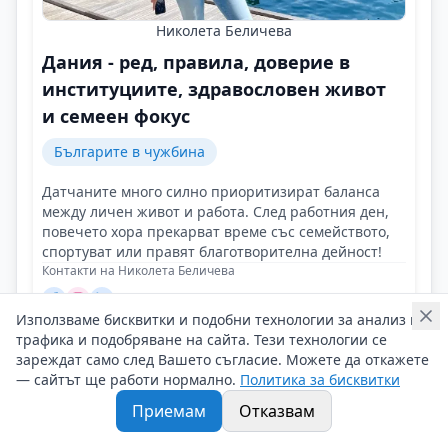
Николета Беличева
Дания - ред, правила, доверие в
институциите, здравословен живот
и семеен фокус
Българите в чужбина
Датчаните много силно приоритизират баланса
между личен живот и работа. След работния ден,
повечето хора прекарват време със семейството,
спортуват или правят благотворителна дейност!
Контакти на Николета Беличева
12/06/2025 г/
Използваме бисквитки и подобни технологии за анализ на
#Николета_Беличева
#Българи_в_чужбина
#Кариерна_промяна
трафика и подобряване на сайта. Тези технологии се
зареждат само след Вашето съгласие. Можете да откажете
— сайтът ще работи нормално.
Политика за бисквитки
Приемам
Отказвам