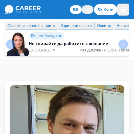
BG
EN
Купи
Кариерни съвети
Новини
Нови назначения
Днес празнува
Съвети за личен брандинг
Как се изгражда доверие без поза и
клишета?
20/12/2025 г/
Бисер Кунчев