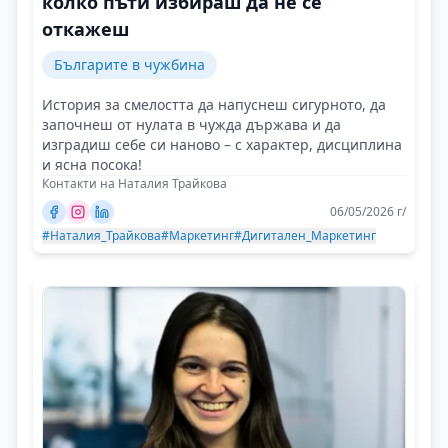
колко пъти избираш да не се
откажеш
Българите в чужбина
История за смелостта да напуснеш сигурното, да
започнеш от нулата в чужда държава и да
изградиш себе си наново – с характер, дисциплина
и ясна посока!
Контакти на Наталия Трайкова
06/05/2026 г/
#Наталия_Трайкова
#Маркетинг
#Дигитален_Маркетинг