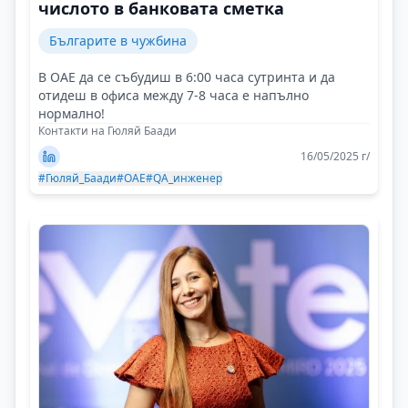
числото в банковата сметка
Българите в чужбина
В ОАЕ да се събудиш в 6:00 часа сутринта и да
отидеш в офиса между 7-8 часа е напълно
нормално!
Контакти на Гюляй Баади
16/05/2025 г/
#Гюляй_Баади
#OAE
#QA_инженер