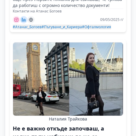
да работиш с огромно количество документи!
Контакти на Атанас Богоев
09/05/2025 г/
#Атанас_Богоев
#Пътуване_и_Кариера
#Офталмология
Наталия Трайкова
Не е важно откъде започваш, а