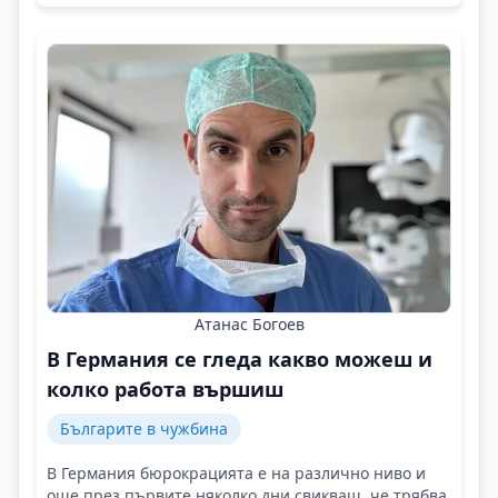
Атанас Богоев
В Германия се гледа какво можеш и
колко работа вършиш
Българите в чужбина
В Германия бюрокрацията е на различно ниво и
още през първите няколко дни свикваш, че трябва