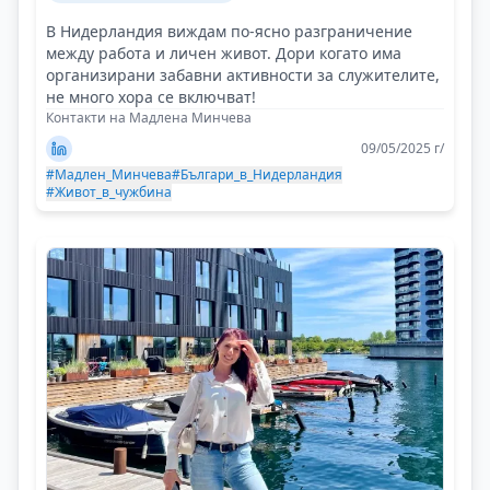
В Нидерландия виждам по-ясно разграничение
между работа и личен живот. Дори когато има
организирани забавни активности за служителите,
не много хора се включват!
Контакти на Мадлена Минчева
09/05/2025 г/
#Мадлен_Минчева
#Българи_в_Нидерландия
#Живот_в_чужбина