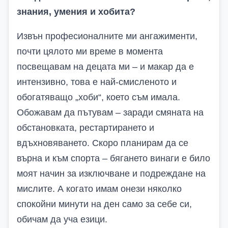
знания, умения и хобита?
Извън професионалните ми ангажименти,
почти цялото ми време в момента
посвещавам на децата ми – и макар да е
интензивно, това е най-смисленото и
обогатяващо „хоби“, което съм имала.
Обожавам да пътувам – заради смяната на
обстановката, рестартирането и
вдъхновяването. Скоро планирам да се
върна и към спорта – бягането винаги е било
моят начин за изключване и подреждане на
мислите. А когато имам онези няколко
спокойни минути на ден само за себе си,
обичам да уча езици.