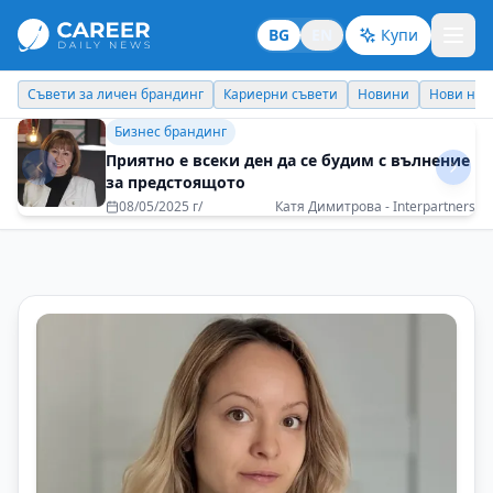
BG
EN
Купи
Кариерни съвети
Новини
Нови назначения
Днес празнува
Бизнес брандинг
Изграждайте умения, а не просто
автобиография
20/05/2025 г/
Георги Димитров - Evrotrust