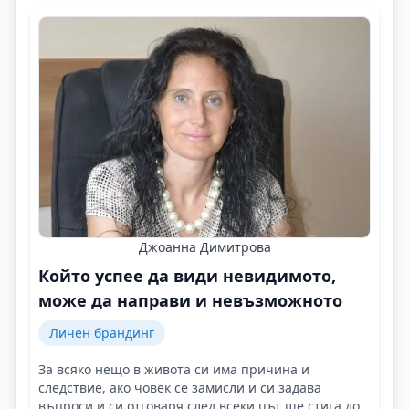
Джоанна Димитрова
Който успее да види невидимото,
може да направи и невъзможното
Личен брандинг
За всяко нещо в живота си има причина и
следствие, ако човек се замисли и си задава
въпроси и си отговаря след всеки път ще стига до