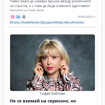
Човек може да намира връзка между различните
си страсти, а с това да бъде и винаги адаптивен!
Контакти на Етиен Янев
16/05/2025 г/
#Етиен_Янев
#Личен_брандинг
#Изкуствен_Интелект
София Бобчева
Не се взимай на сериозно, но