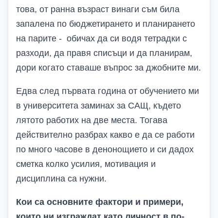
това, от ранна възраст винаги съм била
запалена по бюджетирането и планирането
на парите - обичах да си водя тетрадки с
разходи, да правя списъци и да планирам,
дори когато ставаше въпрос за джобните ми.
Едва след първата година от обучението ми
в университета заминах за САЩ, където
лятото работих на две места. Тогава
действително разбрах какво е да се работи
по много часове в денонощието и си дадох
сметка колко усилия, мотивация и
дисциплина са нужни.
Кои са основните фактори и примери,
които ни изграждат като личност в по-