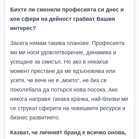
Бихте ли сменили професията си днес и
кои сфери на дейност грабват Вашия
интерес?
Засега нямам такива планове. Професията
ми ми носи удовлетворение, динамика и
усещане за смисъл. Но ако в някакъв
момент престане да ме вдъхновява или
усетя, че вече не е „моето“, не бих се
поколебала да потърся нова посока. Ако
някога направя такава крачка, най-близки ми
се струват сферите на човешките ресурси и
бизнес развитието.
Казват, че личният бранд е всичко онова,