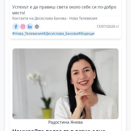
Успехът е да правиш света около себе си по-добро
място!
Контакти на Десислава Банова - Нова Телевизия
15/07/2026 г/
#Нова_Телевизия
#Десислава_Банова
#Водещи
Радостина Янева