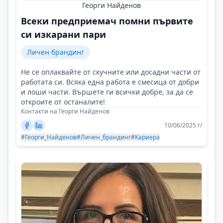
Георги Найденов
Всеки предприемач помни първите
си изкарани пари
Личен брандинг
Не се оплаквайте от скучните или досадни части от
работата си. Всяка една работа е смесица от добри
и лоши части. Вършете ги всички добре, за да се
откроите от останалите!
Контакти на Георги Найденов
10/06/2025 г/
#Георги_Найденов
#Личен_брандинг
#Кариера