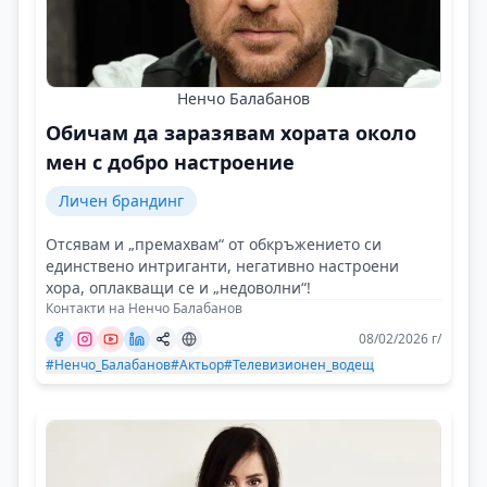
Ненчо Балабанов
Обичам да заразявам хората около
мен с добро настроение
Личен брандинг
Отсявам и „премахвам“ от обкръжението си
единствено интриганти, негативно настроени
хора, оплакващи се и „недоволни“!
Контакти на Ненчо Балабанов
08/02/2026 г/
#Ненчо_Балабанов
#Актьор
#Телевизионен_водещ