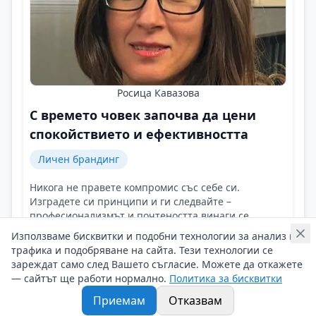
Росица Кавазова
С времето човек започва да цени
спокойствието и ефективността
Личен брандинг
Никога не правете компромис със себе си.
Изградете си принципи и ги следвайте –
професионализмът и почтеността винаги се
отплащат!
Използваме бисквитки и подобни технологии за анализ на
Контакти на Росица Кавазова
трафика и подобряване на сайта. Тези технологии се
13/05/2025 г/
зареждат само след Вашето съгласие. Можете да откажете
— сайтът ще работи нормално.
Политика за бисквитки
#Росица_Кавазова
#Личен_брандинг
#Адвокатски_услуги
Приемам
Отказвам