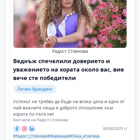
Радост Стоянова
Веднъж спечелили доверието и
уважението на хората около вас, вие
вече сте победители
Личен брандинг
Успехът не трябва да бъде на всяка цена и едно от
най-важните неща е доброто отношение към
хората по пътя ни!
Контакти на Радост Стоянова
06/08/2025 г/
#Радост_Стоянова
#Фармация
#Лека_атлетика