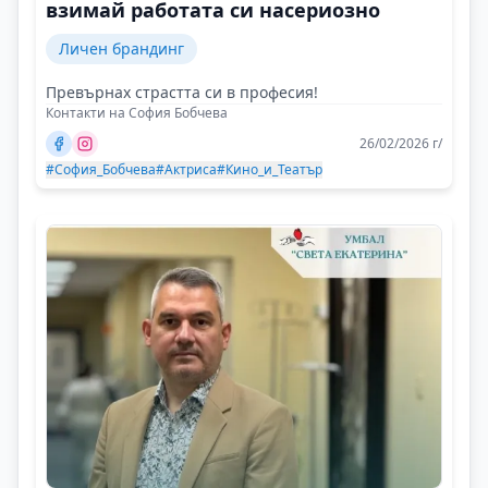
взимай работата си насериозно
Личен брандинг
Превърнах страстта си в професия!
Контакти на София Бобчева
26/02/2026 г/
#София_Бобчева
#Актриса
#Кино_и_Театър