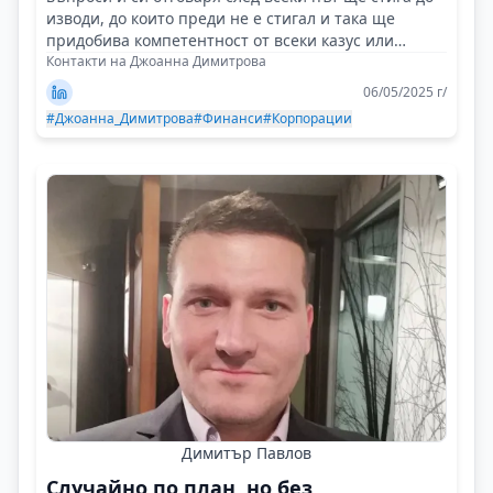
изводи, до които преди не е стигал и така ще
придобива компетентност от всеки казус или
случай!
Контакти на Джоанна Димитрова
06/05/2025 г/
#Джоанна_Димитрова
#Финанси
#Корпорации
Димитър Павлов
Случайно по план, но без