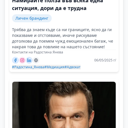
Намирайте полза във всяка една
ситуация, дори да е трудна
Личен брандинг
Трябва да знаем къде са ни границите, ясно да ги
показваме и отстояваме, иначе рискуваме
дотолкова да поемем чужд емоционален багаж, че
накрая това да повлияе на нашето състояние!
Контакти на Радостина Янева
06/05/2025 г/
#Радостина_Янева
#Медиация
#Адвокат