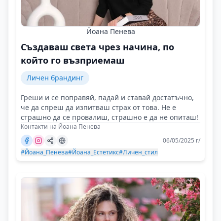
Йоана Пенева
Създаваш света чрез начина, по
който го възприемаш
Личен брандинг
Греши и се поправяй, падай и ставай достатъчно,
че да спреш да изпитваш страх от това. Не е
страшно да се провалиш, страшно е да не опиташ!
Контакти на Йоана Пенева
06/05/2025 г/
#Йоана_Пенева
#Йоана_Естетикс
#Личен_стил