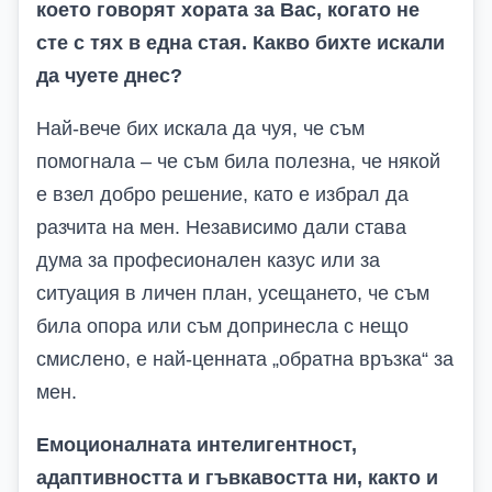
което говорят хората за Вас, когато не
сте с тях в една стая. Какво бихте искали
да чуете днес?
Най-вече бих искала да чуя, че съм
помогнала – че съм била полезна, че някой
е взел добро решение, като е избрал да
разчита на мен. Независимо дали става
дума за професионален казус или за
ситуация в личен план, усещането, че съм
била опора или съм допринесла с нещо
смислено, е най-ценната „обратна връзка“ за
мен.
Емоционалната интелигентност,
адаптивността и гъвкавостта ни, както и