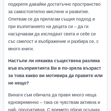
подкрепя давайки достатъчно пространство
за самостоятелно мислене и развитие.
Опитвам се да прилагам същия подход и
при възпитанието на децата си – да ги
насърчавам да изследват света и себе си
със смелост и въображение и разбира се, с
много книги.
Настъпи ли някаква съществена разлика
във възприятията Ви в по-зряла възраст
за това какво ви мотивира да правите или
не нещо?
Винаги съм обичала да правя много неща
едновременно – така се чувствам активна и
най- продуктивна. С времето обаче осъзнах,