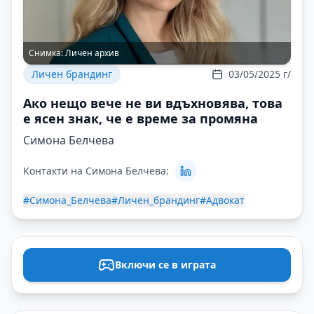
Снимка:
Личен архив
Личен брандинг
03/05/2025 г/
Ако нещо вече не ви вдъхновява, това
е ясен знак, че е време за промяна
Симона Белчева
Контакти на Симона Белчева:
#Симона_Белчева
#Личен_брандинг
#Адвокат
Включи се в играта