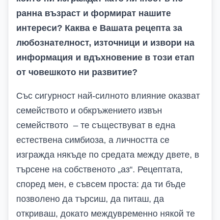
ранна възраст и формират нашите
интереси? Каква е Вашата рецепта за
любознателност, източници и извори на
информация и вдъхновение в този етап
от човешкото ни развитие?
Със сигурност най-силното влияние оказват
семейството и обкръжението извън
семейството – те съществуват в една
естествена симбиоза, а личността се
изгражда някъде по средата между двете, в
търсене на собственото „аз“. Рецептата,
според мен, е съвсем проста: да ти бъде
позволено да търсиш, да питаш, да
откриваш, докато междувременно някой те