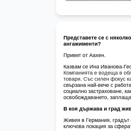
Представете се с няколко
ангажименти?
Привет от Аахен.
Казвам се Ина Иванова-Гео
Компанията е водеща в обл
товари. Със силен фокус к
свързана най-вече с работа
социално застраховане, ка
освобождаването, заплащан
В коя държава и град жив
Живея в Германия, градът 
ключова локация за сферат