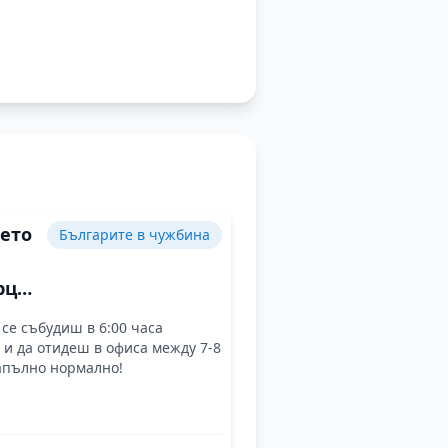
ето
Българите в чужбина
рционално
 се събудиш в 6:00 часа
о в
 и да отидеш в офиса между 7-8
вата
апълно нормално!
а