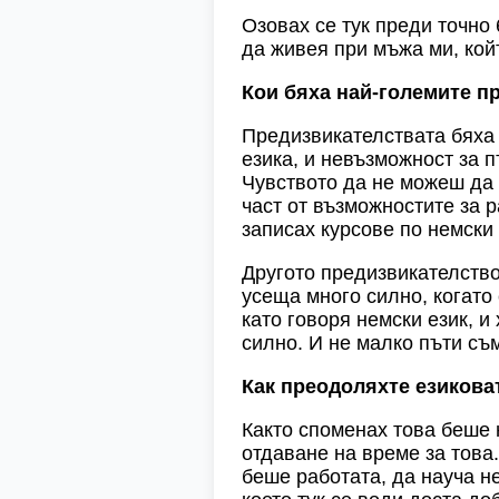
Озовах се тук преди точно 
да живея при мъжа ми, койт
Кои бяха най-големите пр
Предизвикателствата бяха 
езика, и невъзможност за 
Чувството да не можеш да 
част от възможностите за 
записах курсове по немски
Другото предизвикателство 
усеща много силно, когато 
като говоря немски език, и
силно. И не малко пъти съ
Как преодоляхте езиковат
Както споменах това беше 
отдаване на време за това.
беше работата, да науча н