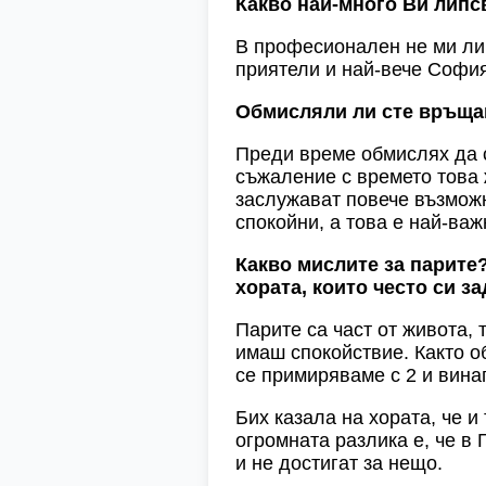
Какво най-много
В
и липс
В професионален не ми лип
приятели и най-вече София
Обмисляли ли сте връщан
Преди време обмислях да с
съжаление с времето това 
заслужават повече възможно
спокойни, а това е най-важ
Какво мислите за парите
хората, които често си з
Парите са част от живота, 
имаш спокойствие. Както об
се примиряваме с 2 и вина
Бих казала на хората, че и
огромната разлика е, че в
и не достигат за нещо.