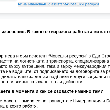
#Ина_Иванова
#HR_assistant
#Човешки_ресурси
 изречения. В какво се изразява работата ви кат
ргиева и съм асистент “Човешки ресурси” в Еди Сто
астта на логистиката и транспорта, специализирана
акто върху вътрешния, така и върху международния т
та на водачите, от подписването на договорите за р
ндидатстване за детски надбавки и други социални 
ето и всичко свързано с тези дейности.
еете в момента и как се озовахте именно там?
е Аахен. Намира се на границата с Нидерландия и 
а, в която работя.