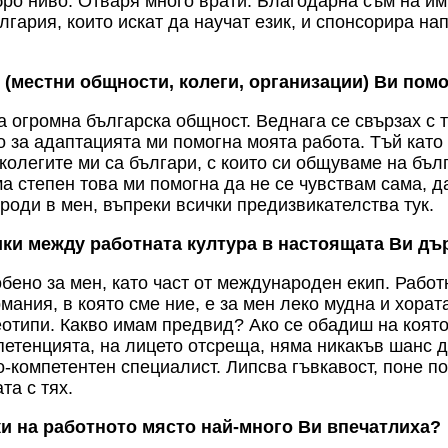
обро ниво. Отваря много врати. Благодарна съм на и
лгария, които искат да научат език, и спонсорира на
 (местни общности, колеги, организации)
В
и помо
 огромна българска общност. Веднага се свързах с тя
о за адаптацията ми помогна моята работа. Тъй кат
колегите ми са българи, с които си общуваме на бъл
а степен това ми помогна да не се чувствам сама, д
ароди в мен, въпреки всички предизвикателства тук.
ики между работната култура в настоящата
В
и дъ
обено за мен, като част от международен екип. Работ
рмания, в която сме ние, е за мен леко мудна и хора
еотипи. Какво имам предвид? Ако се обадиш на която
етенцията, на лицето отсреща, няма никакъв шанс д
о-компетентен специалист. Липсва гъвкавост, поне по
та с тях.
ки на работното място най-много
В
и впечатлиха?