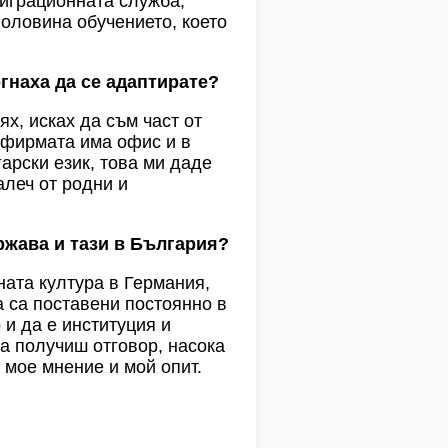
миграционната служба,
половина обучението, което
гнаха да се адаптирате?
х, исках да съм част от
о фирмата има офис и в
гарски език, това ми даде
алеч от родни и
ржава и тази в България?
ната култура в Германия,
та са поставени постоянно в
 и да е институция и
а получиш отговор, насока
 мое мнение и мой опит.