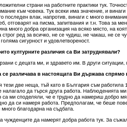
ложителни страни на работните практики тук. Точнос
имание към човека. Тук всеки има значение, и винаги
то последен влак, напротив, винаги с много внимани
еб, отговарят на писма, запитвания и т.н. Това за ме
ина много добра организация на всяко място, на коя
 строг ред за всичко, не се чудиш, не чакаш, не се 
 голяма сигурност и удовлетвореност.
оито културните различия са
В
и затруднявали?
зани с децата ми, и здравето им. В други ситуации, 
а се различава в настоящата
В
и държава спрямо 
я тези две неща, тъй като в България съм работила 
е налагало да търся друга работа. Наблюденията ми
о са ми споделяли, че е трудно да намериш добро мя
но да си намеря работа. Предполагам, че беше пове
ъм много благодарна на съдбата.
да чужденците да намерят добра работа тук. За съжа