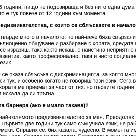
6 години, нищо не подозираща и без нито една дума 
о е тук повече от 12 години към момента.
едизвикателства, с които се сблъскахте в начало
твърде много в началото, но най-вече бяха свързани
пълноценно общуване и разбиране с хората, средата 
се изразиш, така както искаш, е наистина неприятно
развитие, както професионално, така и чисто социалн
 език.
се оказа сблъсъка с дискриминацията, за която мног
си тук, и особено когато не говориш този език. Сега 
 хората ме приемат за част от тях, но първите годин
м искала да си тръгна.
а бариера (ако е имало такава)?
най-голямото предизвикателство за мен. Преодолях г
 Първите две години тук само съм учила език, не ра
емски. Справих се, бих казала, чудесно. В момента и