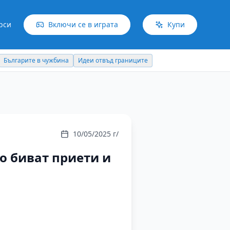
рси
Включи се в играта
Купи
Българите в чужбина
Идеи отвъд границите
10/05/2025 г/
о биват приети и