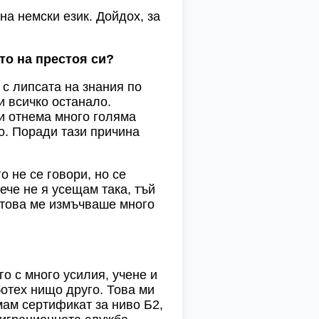
на немски език. Дойдох, за
то на престоя си?
 с липсата на знания по
и всичко останало.
 и отнема много голяма
о. Поради тази причина
о не се говори, но се
вече не я усещам така, тъй
и това ме измъчваше много
о с много усилия, учене и
ботех нищо друго. Това ми
мам сертификат за ниво Б2,