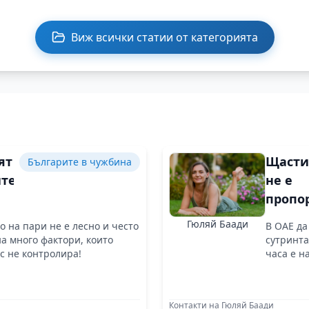
Виж всички статии от категорията
ят
Щасти
Българите в чужбина
тет
не е
пропо
я
на
Гюляй Баади
 на пари не е лесно и често
В ОАЕ да
числот
а много фактори, които
сутринта
тивен
банко
с не контролира!
часа е н
сметк
ран
Контакти на Гюляй Баади