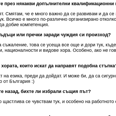
те през някакви допълнителни квалификационни 
т. Смятам, че е много важно да се развивам и да се 
ук. Всичко е много по-различно организирано отколк
а да добие компетенция.
ъдъци или пречки заради чуждия си произход?
За съжаление, това се усеща все още и дори тук, къд
и, националности и видове хора. Особено, ако не го
 хората, които искат да направят подобна стъпка
на езика, преди да дойдат. И може би, да са сигурни
 от България :)
те назад, бихте ли избрали същия път?
о щастлива се чувствам тук, и особено на работното