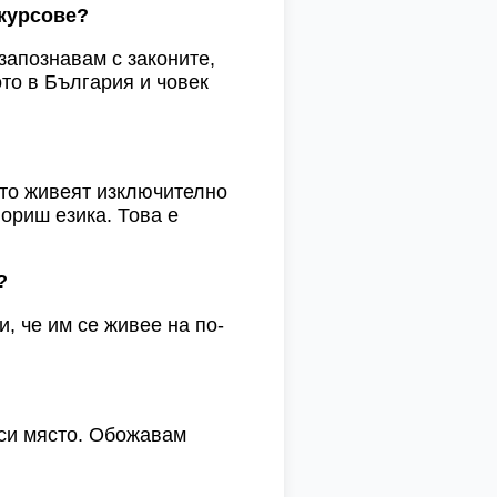
курсове?
запознавам с законите,
ото в България и човек
ето живеят изключително
вориш езика. Това е
?
, че им се живее на по-
 си място. Обожавам