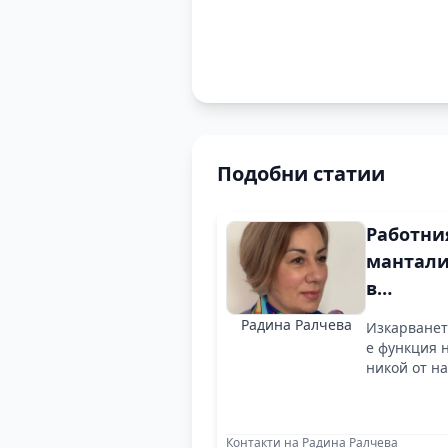
Подобни статии
Работни
мантали
в
Германи
Радина Ралчева
Изкарването
е
е функция н
коопера
никой от на
и
ориенти
Контакти на Радина Ралчева