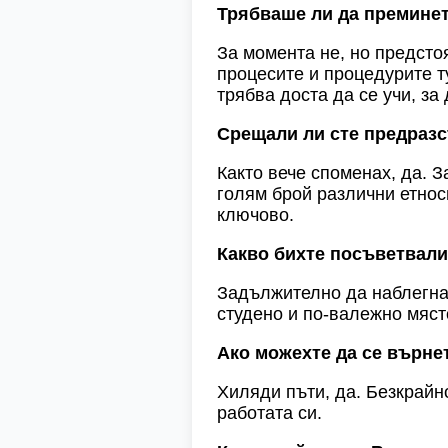
Трябваше ли да премине
За момента не, но предстоя
процесите и процедурите т
трябва доста да се учи, з
Срещали ли сте предразс
Както вече споменах, да. 
голям брой различни етнос
ключово.
Какво бихте посъветвали
Задължително да наблегнат 
студено и по-валежно място
Ако можехте да се върне
Хиляди пъти, да. Безкрайн
работата си.