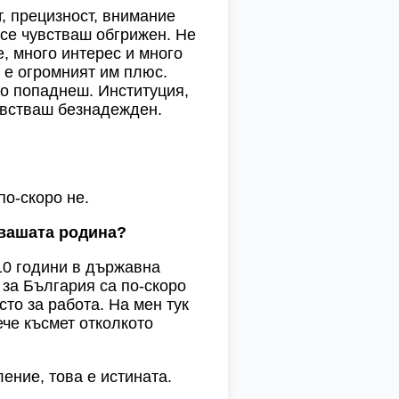
т, прецизност, внимание
 се чувстваш обгрижен. Не
е, много интерес и много
н е огромният им плюс.
то попаднеш. Институция,
чувстваш безнадежден.
по-скоро не.
вашата родина?
10 години в държавна
 за България са по-скоро
сто за работа. На мен тук
че късмет отколкото
ление, това е истината.