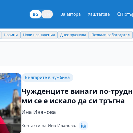
BG
EN
За автора
Хаштагове
Потъ
Новини
Нови назначения
Днес празнува
Похвали работодател
Българите в чужбина
Чужденците винаги по-трудн
ми се е искало да си тръгна
Ина Иванова
Контакти на Ина Иванова: