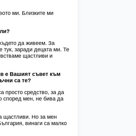
вото ми. Близките ми
или?
където да живеем. За
 тук, заради децата ми. Те
чувстваме щастливи и
ъв е Вашият съвет към
ъчни са те?
са просто средство, за да
о според мен, не бива да
са щастливи. Но за мен
България, винаги са малко