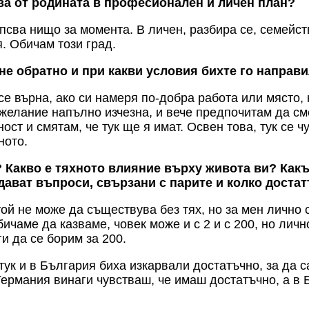
ва от родината в професионален и личен план?
сва нищо за момента. В личен, разбира се, семейст
. Обичам този град.
е обратно и при какви условия бихте го направ
е върна, ако си намеря по-добра работа или място, 
желание напълно изчезна, и вече предпочитам да сме
ст и смятам, че тук ще я имат. Освен това, тук се 
ното.
? Какво е тяхното влияние върху живота ви? Как
адават въпроси, свързани с парите и колко достат
той не може да съществува без тях, но за мен лично 
ичаме да казваме, човек може и с 2 и с 200, но личн
ги да се борим за 200.
 тук и в България биха изкарвали достатъчно, за да 
 Германия винаги чувстваш, че имаш достатъчно, а в 