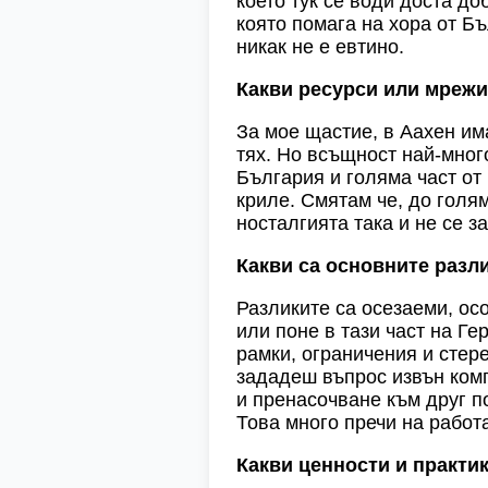
което тук се води доста д
която помага на хора от Бъ
никак не е евтино.
Какви ресурси или мрежи
За мое щастие, в Аахен има
тях. Но всъщност най-мног
България и голяма част от 
криле. Смятам че, до голям
носталгията така и не се з
Какви са основните разл
Разликите са осезаеми, ос
или поне в тази част на Ге
рамки, ограничения и стер
зададеш въпрос извън комп
и пренасочване към друг п
Това много пречи на работа
Какви ценности и практи