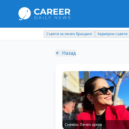
Съвети за личен брандинг
Кариерни съвети
Назад
Снимка:
Личен архив