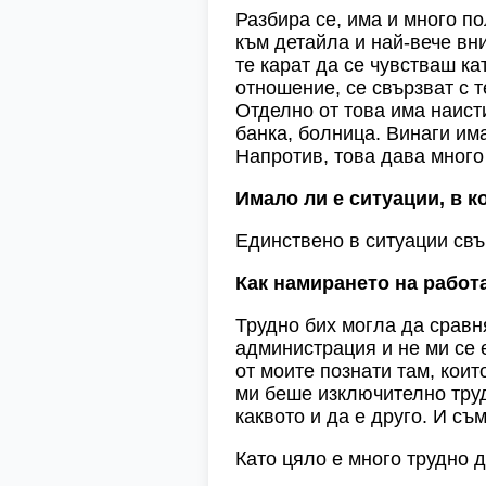
Разбира се, има и много по
към детайла и най-вече вн
те карат да се чувстваш ка
отношение, се свързват с т
Отделно от това има наист
банка, болница. Винаги има
Напротив, това дава много
Имало ли е ситуации, в к
Единствено в ситуации свър
Как намирането на работ
Трудно бих могла да сравн
администрация и не ми се 
от моите познати там, коит
ми беше изключително труд
каквото и да е друго. И с
Като цяло е много трудно 