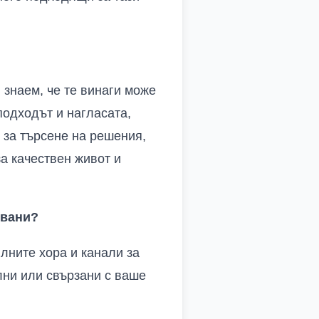
 знаем, че те винаги може
подходът и нагласата,
 за търсене на решения,
за качествен живот и
овани?
лните хора и канали за
лни или свързани с ваше