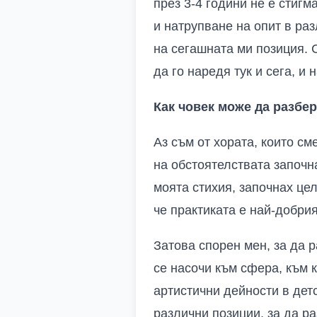
през 3-4 години не е стиг
и натрупване на опит в ра
на сегашната ми позиция. 
да го наредя тук и сега, и 
Как човек може да разбе
Аз съм от хората, които см
на обстоятелствата започна
моята стихия, започнах це
че практиката е най-добрия
Затова спорен мен, за да 
се насочи към сфера, към 
артистични дейности в дет
различни позиции, за да р