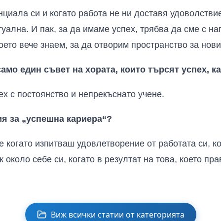
нциала си и когато работа не ни доставя удоволстви
уална. И пак, за да имаме успех, трябва да сме с на
оето вече знаем, за да отворим пространство за нови
амо един съвет на хората, които търсят успех, к
ех с постоянство и непрекъснато учене.
я за „успешна кариера“?
е когато изпитваш удовлетворение от работата си, ко
около себе си, когато в резултат на това, което пра
Виж всички статии от категорията