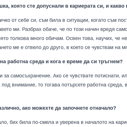
шка, която сте допуснали в кариерата си, и какво
ичко от себе си, съм била в ситуации, когато съм по
вето ми. Разбрах обаче, че по този начин вредя само
ято толкова много обичам. Освен това, научих, че н
ето ме е отвело до друго, в което се чувствам на мя
на работна среда и кога е време да си тръгнем?
си за самосъхранение. Ако се чувствате потиснати, 
под внимание, то тогава потърсете работна среда, в
азлично, ако можехте да започнете отначало?
ало, бих била по-смела и уверена в началото на кари