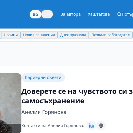
BG
EN
За автора
Хаштагове
Потъ
Новини
Нови назначения
Днес празнува
Похвали работодател
Кариерни съвети
Доверете се на чувството си 
самосъхранение
Анелия Горянова
Контакти на Анелия Горянова: