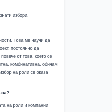
знати избори.
ности. Това ме научи да
оект, постоянно да
повече от това, което се
итна, комбинативна, обичам
избор на роли се оказа
аза?
ата на роли и компании