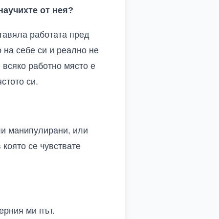
 научихте от нея?
ставяла работата пред
 на себе си и реално не
е всяко работно място е
стото си.
или манипулирани, или
 която се чувствате
ерния ми път.