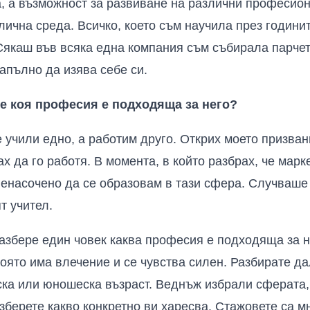
ма, а възможност за развиване на различни професио
злична среда. Всичко, което съм научила през години
Сякаш във всяка една компания съм събирала парчета
напълно да изява себе си.
ре коя професия е подходяща за него?
е учили едно, а работим друго. Открих моето призван
х да го работя. В момента, в който разбрах, че марк
ленасочено да се образовам в тази сфера. Случваше 
т учител.
разбере един човек каква професия е подходяща за н
която има влечение и се чувства силен. Разбирате д
ска или юношеска възраст. Веднъж избрали сферата,
азберете какво конкретно ви харесва. Стажовете са м