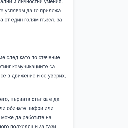
нални и личностни умения,
те успявам да го приложа
 от един голям пъзел, за
ие след като по стечение
етинг комуникациите са
се в движение и се уверих,
его, първата стъпка е да
али обичате цифри или
 може да работите на
ного подходящи за тази