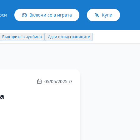
рси
Включи се в играта
Купи
Българите в чужбина
Идеи отвъд границите
05/05/2025 г/
за