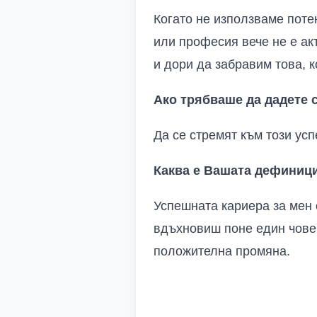
Когато не използваме поте
или професия вече не е акт
и дори да забравим това, к
Ако трябваше да дадете с
Да се стремят към този усп
Каква е Вашата дефиници
Успешната кариера за мен 
вдъхновиш поне един човек 
положителна промяна.