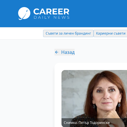
Съвети за личен брандинг
Кариерни съвети
Назад
Снимка:
Петър Тодорински