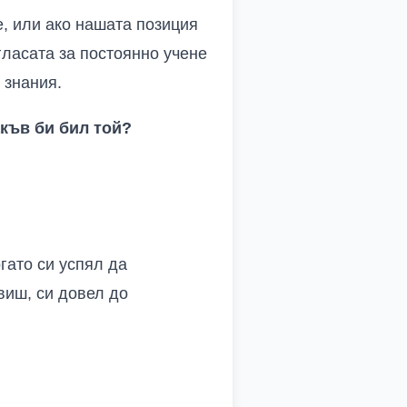
е, или ако нашата позиция
гласата за постоянно учене
 знания.
акъв би бил той?
гато си успял да
виш, си довел до