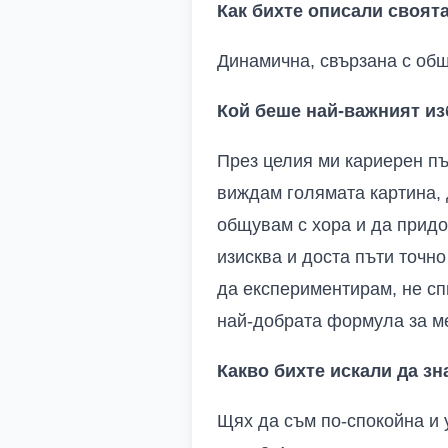
Как бихте описали своят
Динамична, свързана с общ
Кой беше най-важният из
През целия ми кариерен пъ
виждам голямата картина, 
общувам с хора и да придо
изисква и доста пъти точн
да експериментирам, не сп
най-добрата формула за м
Какво бихте искали да зн
Щях да съм по-спокойна и 