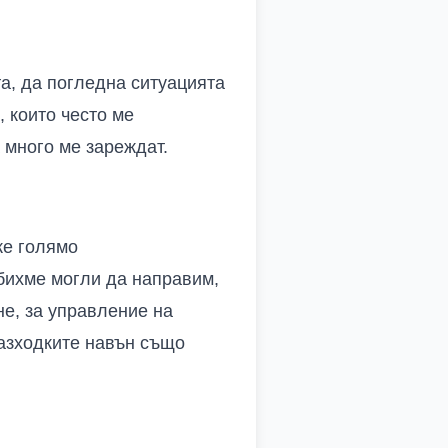
та, да погледна ситуацията
, които често ме
 много ме зареждат.
же голямо
 бихме могли да направим,
не, за управление на
разходките навън също