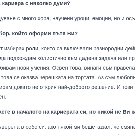
а кариера с няколко думи?
уване с много хора, научени уроци, емоции, но и осъ
бор, който оформи пътя Ви?
т избирах роли, които са включвали разнородни дей
да подхождам холистично към дадена задача или пр
бивам нови умения. Освен това, винаги съм правела 
о това се оказва черешката на тортата. Аз съм любоп
ирам докато не открия най-доброто решение. И този 
ен.
аете в началото на кариерата си, но никой не Ви к
уверена в себе си, ако някой ми беше казал, че смян