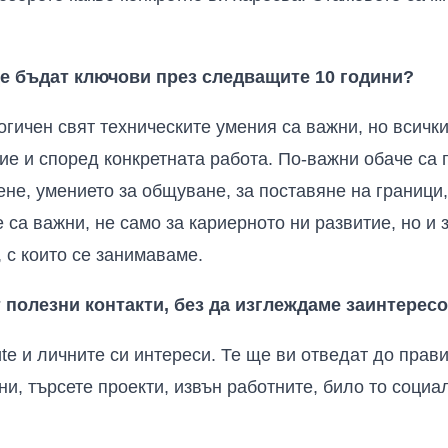
е бъдат ключови през следващите 10 години?
огичен свят техническите умения са важни, но всички
ие и според конкретната работа. По-важни обаче са 
ене, умението за общуване, за поставяне на граници,
 са важни, не само за кариерното ни развитие, но и 
 с които се занимаваме.
т полезни контакти, без да изглеждаме заинтерес
 и личните си интереси. Те ще ви отведат до прави
ни, търсете проекти, извън работните, било то социа