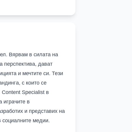
ел. Вярвам в силата на
а перспектива, дават
ицията и мечтите си. Тези
ндинга, с които се
 Content Specialist
в
а играчите в
азработих и представих на
в социалните медии.