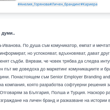
#Анелия_Горянова
#Личен_брандинг
#Кариера
 думи..
-Иванова. По душа съм комуникатор, емпат и мечтат
 информират, но успокояват, вдъхновяват, дават друг
енят съдби. Вярвам, че човек трябва да следва инту
н път ме доведоха до маркетинг комуникациите и бра
одини. Понастоящем съм
Senior Employer Branding and
на компания, която разработва софтуерни решения з
 Отговарям за България, Полша и Турция. Наскоро р
изграждане на личен бранд и разказване на истории 