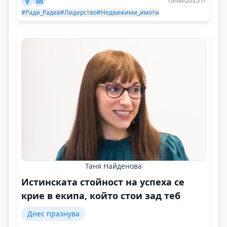
13/06/2025 г/
#Ради_Радев
#Лидерство
#Недвижими_имоти
Таня Найденова
Истинската стойност на успеха се
крие в екипа, който стои зад теб
Днес празнува