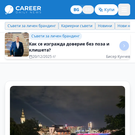
BG
EN
Купи
Кариерни съвети
Новини
Нови назначения
Днес празнува
Бизнес брандинг
Всяка задача трябва да се изпълнява със
100% отдаденост
08/05/2025 г/
Рени Миткова - EOS Matrix