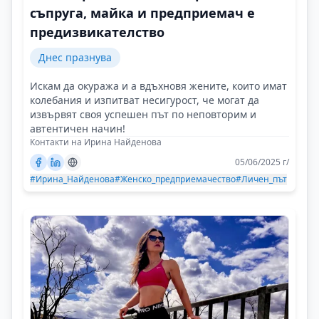
съпруга, майка и предприемач е
предизвикателство
Днес празнува
Искам да окуража и а вдъхновя жените, които имат
колебания и изпитват несигурост, че могат да
извървят своя успешен път по неповторим и
автентичен начин!
Контакти на Ирина Найденова
05/06/2025 г/
#Ирина_Найденова
#Женско_предприемачество
#Личен_път