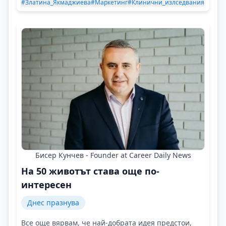
#Златина_Якмаджиева
#Маркетинг
#Клинични_излседвания
Бисер Кунчев - Founder at Career Daily News
На 50 животът става още по-
интересен
Днес празнува
Все още вярвам, че най-добрата идея предстои,