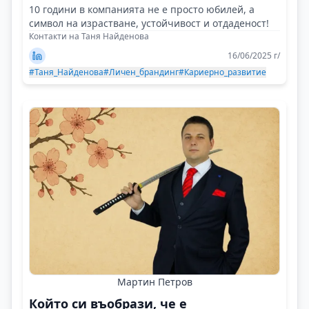
10 години в компанията не е просто юбилей, а
символ на израстване, устойчивост и отдаденост!
Контакти на Таня Найденова
16/06/2025 г/
#Таня_Найденова
#Личен_брандинг
#Кариерно_развитие
Мартин Петров
Който си въобрази, че е