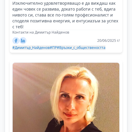
Изключително удовлетворяващо е да виждаш как
един човек се развива, докато работи с теб, вдига
нивото си, става все по-голям професионалист и
споделя позитивна енергия, и ентусиазъм за успех
с теб!
Контакти на Димитър Найденов
20/06/2025 г/
#Димитър_Найденов
#ПР
#Връзки_с_обществеността