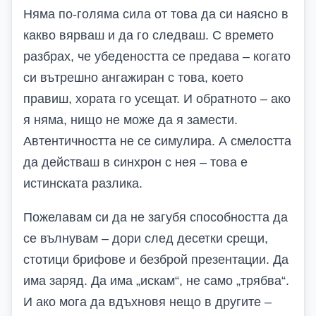
Няма по-голяма сила от това да си наясно в
какво вярваш и да го следваш. С времето
разбрах, че убедеността се предава – когато
си вътрешно ангажиран с това, което
правиш, хората го усещат. И обратното – ако
я няма, нищо не може да я замести.
Автентичността не се симулира. А смелостта
да действаш в синхрон с нея – това е
истинската разлика.
Пожелавам си да не загубя способността да
се вълнувам – дори след десетки срещи,
стотици брифове и безброй презентации. Да
има заряд. Да има „искам“, не само „трябва“.
И ако мога да вдъхновя нещо в другите –