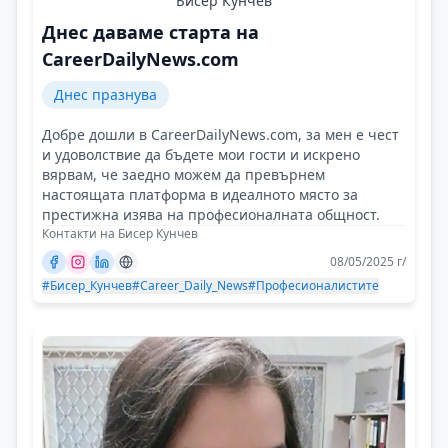
Бисер Кунчев
Днес даваме старта на
CareerDailyNews.com
Днес празнува
Добре дошли в CareerDailyNews.com, за мен е чест
и удоволствие да бъдете мои гости и искрено
вярвам, че заедно можем да превърнем
настоящата платформа в идеалното място за
престижна изява на професионалната общност.
Контакти на Бисер Кунчев
08/05/2025 г/
#Бисер_Кунчев
#Career_Daily_News
#Професионалистите