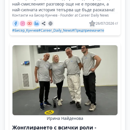
най-смисленият разговор още не е проведен, а
най-силната история тепърва ще бъде разказана!
Контакти на Бисер Кунчев - Founder at Career Daily News
26/07/2026 г/
#Бисер_Кунчев
#Career_Daily_News
#Предприемачите
Ирина Найденова
Жонглирането с всички роли -