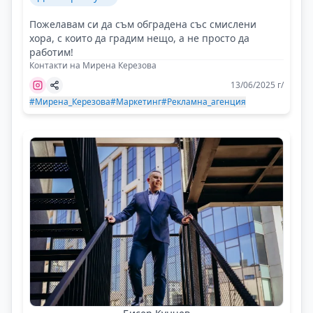
Пожелавам си да съм обградена със смислени
хора, с които да градим нещо, а не просто да
работим!
Контакти на Мирена Керезова
13/06/2025 г/
#Мирена_Керезова
#Маркетинг
#Рекламна_агенция