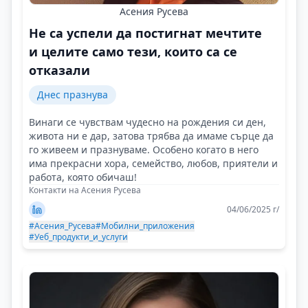
Асения Русева
Не са успели да постигнат мечтите
и целите само тези, които са се
отказали
Днес празнува
Винаги се чувствам чудесно на рождения си ден,
живота ни е дар, затова трябва да имаме сърце да
го живеем и празнуваме. Особено когато в него
има прекрасни хора, семейство, любов, приятели и
работа, която обичаш!
Контакти на Асения Русева
04/06/2025 г/
#Асения_Русева
#Мобилни_приложения
#Уеб_продукти_и_услуги