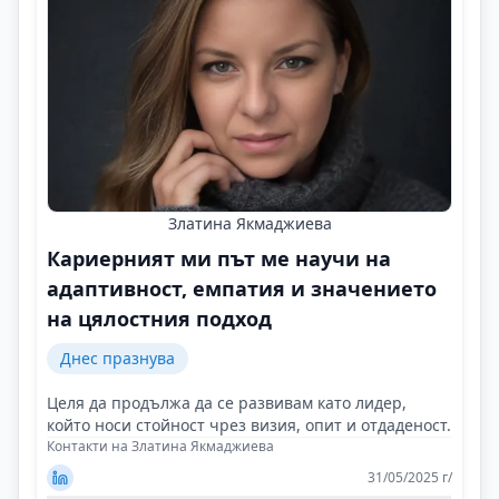
Златина Якмаджиева
Кариерният ми път ме научи на
адаптивност, емпатия и значението
на цялостния подход
Днес празнува
Целя да продължа да се развивам като лидер,
който носи стойност чрез визия, опит и отдаденост.
Контакти на Златина Якмаджиева
31/05/2025 г/