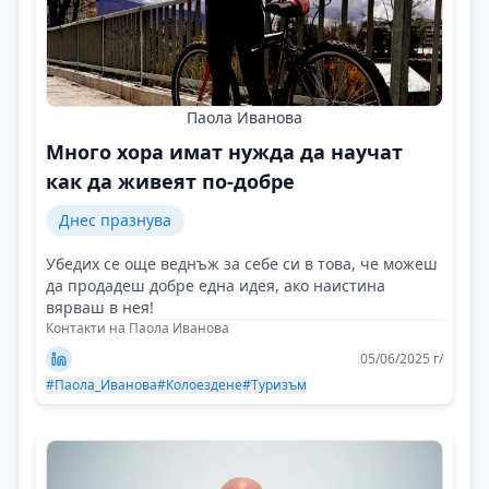
Паола Иванова
Mного хора имат нужда да научат
как да живеят по-добре
Днес празнува
Убедих се още веднъж за себе си в това, че можеш
да продадеш добре една идея, ако наистина
вярваш в нея!
Контакти на Паола Иванова
05/06/2025 г/
#Паола_Иванова
#Колоездене
#Туризъм