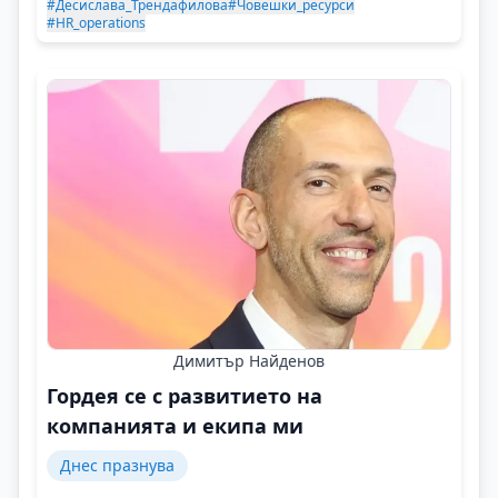
#Десислава_Трендафилова
#Човешки_ресурси
#HR_operations
Димитър Найденов
Гордея се с развитието на
компанията и екипа ми
Днес празнува