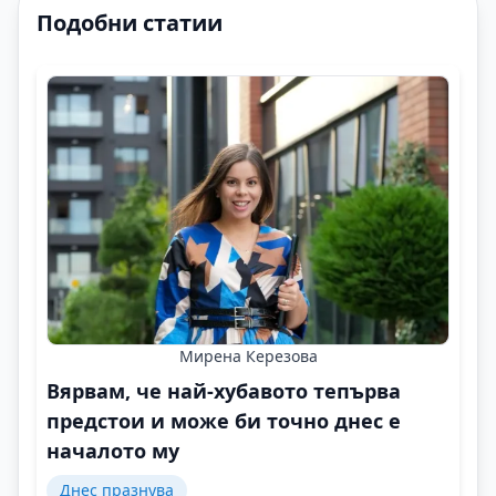
Подобни статии
Мирена Керезова
Вярвам, че най-хубавото тепърва
предстои и може би точно днес е
началото му
Днес празнува