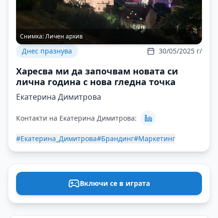
Снимка:
Личен архив
Днес празнува
30/05/2025 г/
Харесва ми да започвам новата си
лична година с нова гледна точка
Екатерина Димитрова
Контакти на Екатерина Димитрова:
#Екатерина_Димитрова
#Брандинг
#Маркетинг
Включи се в играта