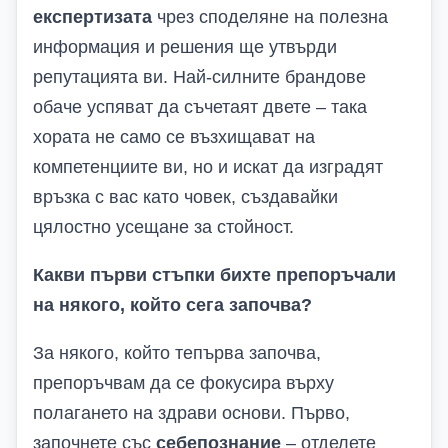
експертизата
чрез споделяне на полезна
информация и решения ще утвърди
репутацията ви. Най-силните брандове
обаче успяват да съчетаят двете – така
хората не само се възхищават на
компетенциите ви, но и искат да изградят
връзка с вас като човек, създавайки
цялостно усещане за стойност.
Какви първи стъпки бихте препоръчали
на някого, който сега започва?
За някого, който тепърва започва,
препоръчвам да се фокусира върху
полагането на здрави основи. Първо,
започнете със
себепознание
– отделете