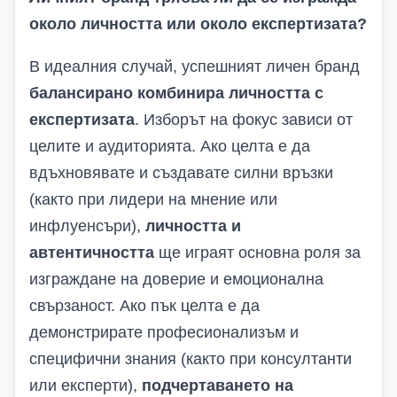
около личността или около експертизата?
В идеалния случай, успешният личен бранд
балансирано комбинира личността с
експертизата
. Изборът на фокус зависи от
целите и аудиторията. Ако целта е да
вдъхновявате и създавате силни връзки
(както при лидери на мнение или
инфлуенсъри),
личността и
автентичността
ще играят основна роля за
изграждане на доверие и емоционална
свързаност. Ако пък целта е да
демонстрирате професионализъм и
специфични знания (както при консултанти
или експерти),
подчертаването на