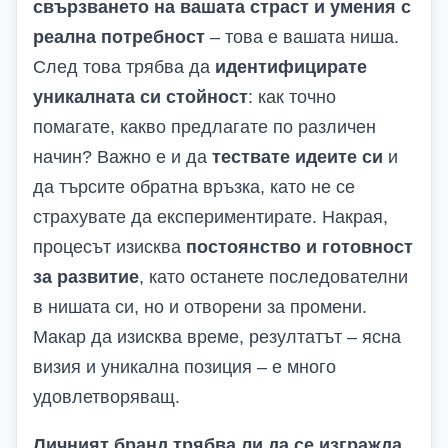
свързването на вашата страст и умения с
реална потребност
– това е вашата ниша.
След това трябва да
идентифицирате
уникалната си стойност
: как точно
помагате, какво предлагате по различен
начин? Важно е и да
тествате идеите си
и
да търсите обратна връзка, като не се
страхувате да експериментирате. Накрая,
процесът изисква
постоянство и готовност
за развитие
, като останете последователни
в нишата си, но и отворени за промени.
Макар да изисква време, резултатът – ясна
визия и уникална позиция – е много
удовлетворяващ.
Личният бранд трябва ли да се изгражда