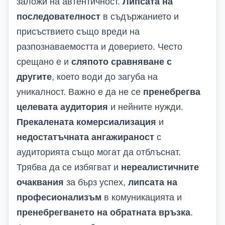
заложи на автентичност.
Липсата на
последователност
в съдържанието и
присъствието също вреди на
разпознаваемостта и доверието. Често
срещано е и
сляпото сравняване с
другите
, което води до загуба на
уникалност. Важно е да не се
пренебрегва
целевата аудитория
и нейните нужди.
Прекалената комерсиализация
и
недостатъчната ангажираност
с
аудиторията също могат да отблъснат.
Трябва да се избягват и
нереалистичните
очаквания
за бърз успех,
липсата на
професионализъм
в комуникацията и
пренебрегването на обратната връзка
.