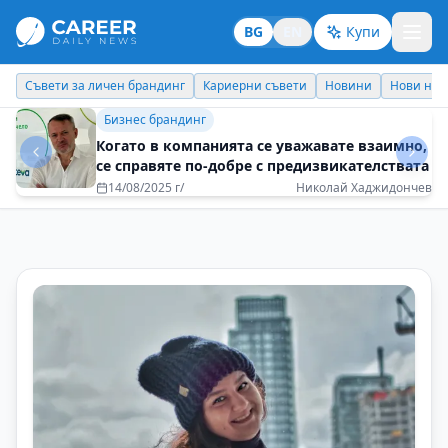
BG
EN
Купи
Кариерни съвети
Новини
Нови назначения
Днес празнува
Личен брандинг
Не се страхувайте да искате повече от
живота
16/12/2025 г/
Виктория Игбаубоа