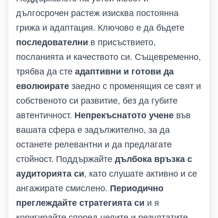
дългосрочен растеж изисква постоянна
грижа и адаптация. Ключово е да бъдете
последователни
в присъствието,
посланията и качеството си. Същевременно,
трябва да сте
адаптивни и готови да
еволюирате
заедно с променящия се свят и
собственото си развитие, без да губите
автентичност.
Непрекъснатото учене
във
вашата сфера е задължително, за да
останете релевантни и да предлагате
стойност. Поддържайте
дълбока връзка с
аудиторията си
, като слушате активно и се
ангажирате смислено.
Периодично
преглеждайте стратегията си
и я
коригирайте според целите и резултатите.