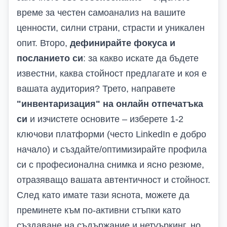
време за честен самоанализ на вашите
ценности, силни страни, страсти и уникален
опит. Второ,
дефинирайте фокуса и
посланието си
: за какво искате да бъдете
известни, каква стойност предлагате и коя е
вашата аудитория? Трето, направете
"инвентаризация" на онлайн отпечатъка
си
и изчистете основите – изберете 1-2
ключови платформи (често LinkedIn е добро
начало) и създайте/оптимизирайте профила
си с професионална снимка и ясно резюме,
отразяващо вашата автентичност и стойност.
След като имате тази яснота, можете да
преминете към по-активни стъпки като
създаване на съдържание и нетуъркинг, но