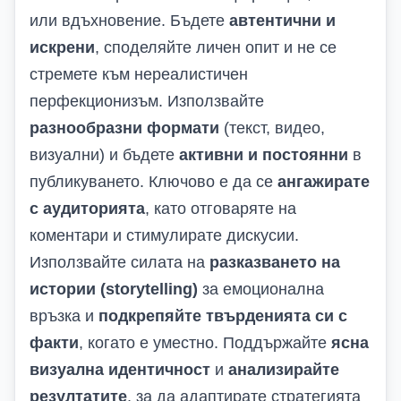
или вдъхновение. Бъдете
автентични и
искрени
, споделяйте личен опит и не се
стремете към нереалистичен
перфекционизъм. Използвайте
разнообразни формати
(текст, видео,
визуални) и бъдете
активни и постоянни
в
публикуването. Ключово е да се
ангажирате
с аудиторията
, като отговаряте на
коментари и стимулирате дискусии.
Използвайте силата на
разказването на
истории (storytelling)
за емоционална
връзка и
подкрепяйте твърденията си с
факти
, когато е уместно. Поддържайте
ясна
визуална идентичност
и
анализирайте
резултатите
, за да адаптирате стратегията