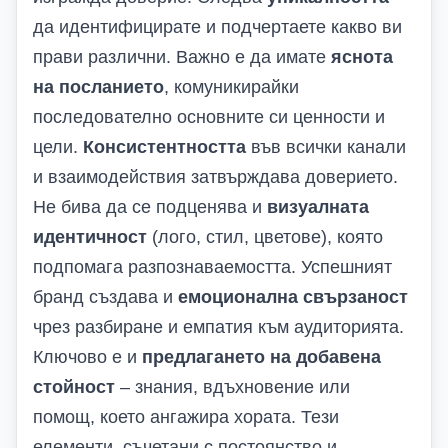
да идентифицирате и подчертаете какво ви
прави различни. Важно е да имате
яснота
на посланието
, комуникирайки
последователно основните си ценности и
цели.
Консистентността
във всички канали
и взаимодействия затвърждава доверието.
Не бива да се подценява и
визуалната
идентичност
(лого, стил, цветове), която
подпомага разпознаваемостта. Успешният
бранд създава и
емоционална свързаност
чрез разбиране и емпатия към аудиторията.
Ключово е и
предлагането на добавена
стойност
– знания, вдъхновение или
помощ, което ангажира хората. Тези
елементи, съчетани с постоянство и