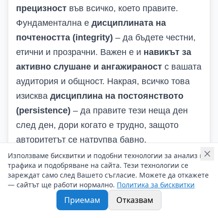
прецизност
във всичко, което правите.
Фундаментална е
дисциплината на
почтеността (integrity)
– да бъдете честни,
етични и прозрачни. Важен е и
навикът за
активно слушане и ангажираност
с вашата
аудитория и общност. Накрая, всичко това
изисква
дисциплина на постоянството
(persistence)
– да правите тези неща ден
след ден, дори когато е трудно, защото
авторитетът се натрупва бавно.
Използваме бисквитки и подобни технологии за анализ на
трафика и подобряване на сайта. Тези технологии се
зареждат само след Вашето съгласие. Можете да откажете
Виж всички статии от категорията
— сайтът ще работи нормално.
Политика за бисквитки
Приемам
Отказвам