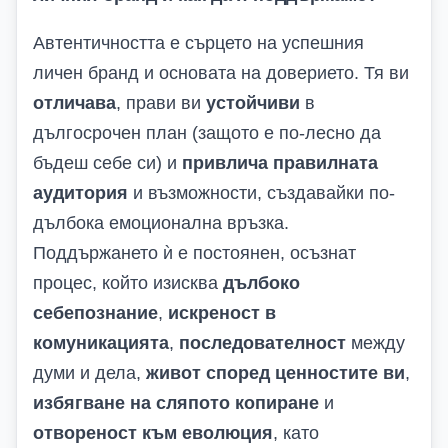
Автентичността е сърцето на успешния
личен бранд и основата на доверието. Тя ви
отличава
, прави ви
устойчиви
в
дългосрочен план (защото е по-лесно да
бъдеш себе си) и
привлича правилната
аудитория
и възможности, създавайки по-
дълбока емоционална връзка.
Поддържането ѝ е постоянен, осъзнат
процес, който изисква
дълбоко
себепознание
,
искреност в
комуникацията
,
последователност
между
думи и дела,
живот според ценностите ви
,
избягване на сляпото копиране
и
отвореност към еволюция
, като