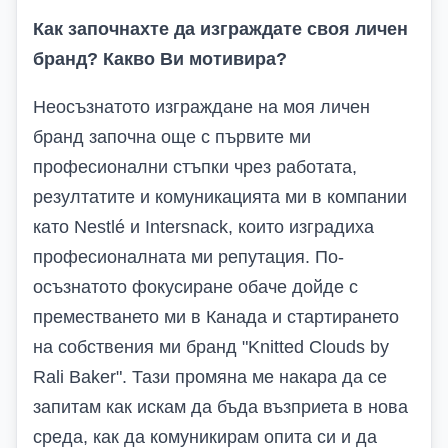
Как започнахте да изграждате своя личен
бранд? Какво Ви мотивира?
Неосъзнатото изграждане на моя личен
бранд започна още с първите ми
професионални стъпки чрез работата,
резултатите и комуникацията ми в компании
като Nestlé и Intersnack, които изградиха
професионалната ми репутация. По-
осъзнатото фокусиране обаче дойде с
преместването ми в Канада и стартирането
на собствения ми бранд "Knitted Clouds by
Rali Baker". Тази промяна ме накара да се
запитам как искам да бъда възприета в нова
среда, как да комуникирам опита си и да