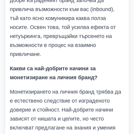
добре изграденият бранд започва да
привлича възможности към вас (inbound),
тъй като ясно комуникира каква полза
носите. Освен това, той усилва ефекта от
нетуъркинга, превръщайки търсенето на
възможности в процес на взаимно
привличане.
Какви са най-добрите начини за
монетизиране на личния бранд?
Монетизирането на личния бранд трябва да
е естествено следствие от изграденото
доверие и стойност. Най-добрите начини
зависят от нишата и целите, но често
включват предлагане на знания и умения