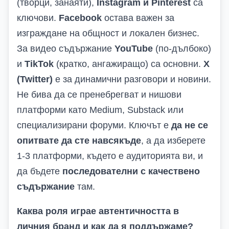
(творци, занаяти),
Instagram и Pinterest
са
ключови.
Facebook
остава важен за
изграждане на общност и локален бизнес.
За видео съдържание
YouTube
(по-дълбоко)
и
TikTok
(кратко, ангажиращо) са основни.
X
(Twitter)
е за динамични разговори и новини.
Не бива да се пренебрегват и нишови
платформи като Medium, Substack или
специализирани форуми. Ключът е
да не се
опитвате да сте навсякъде
, а да изберете
1-3 платформи, където е аудиторията ви, и
да бъдете
последователни с качествено
съдържание
там.
Каква роля играе автентичността в
личния бранд и как да я поддържаме?