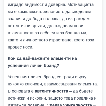
изградя видимост и доверие. Мотивацията
ми е комплексна: желанието да споделям
знания и да бъда полезна, да изграждам
автентични връзки, да създавам нови
възможности за себе си и за бранда ми,
както и личностното израстване, което този
процес носи.
Кои са най-важните елементи на
успешния личен бранд?
Успешният личен бранд се гради върху
няколко ключови, взаимосвързани елемента.
В основата е
автентичността
– да бъдете
истински и искрени, защото това привлича и
изгражда доверие. Следва
уникалността
–