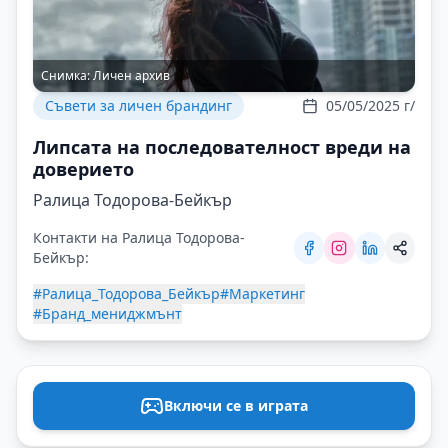
Снимка:
Личен архив
Съвети за личен брандинг
05/05/2025 г/
Липсата на последователност вреди на
доверието
Ралица Тодорова-Бейкър
Контакти на Ралица Тодорова-
Бейкър:
#Ралица_Тодорова_Бейкър
#Маркетинг
#Бранд_мениджмънт
Включи се в играта