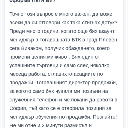
оформи пътя Ви?
Точно този въпрос е много важен, да може
всеки да си отговори как така стигнах дотук?
Преди много години, когато още бях акаунт
мениджър в тогавашната БТК в град Плевен,
сега Виваком, получих обаждането, което
промени целия ми живот. Бях един от
успешните търговци и само след няколко
месеца работа, оглавих класациите по
продажби. Тогавашният директор продажби,
за когото само бях чувала ми позвъни на
служебния телефон и ме покани да работя в
София, тъй като се е отворила позиция за
мениджър обучения по продажби. Познайте!
Не ми отне и 2 минути размисъл и