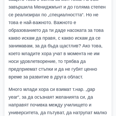
завършила Мениджмънт и до голяма степен
се реализирах по „специалността“. Но не
това е най-важното. Важното е
образованието да ти даде насоката за това
какво искам да правя, с какво искам да се
занимавам, за да бъда щастлив? Ако това,
което младите хора учат в момента не им
носи удовлетворение, то трябва да
предприемат стъпки и да не губят ценно
време за развитие в друга област.
Много млади хора си взимат т.нар. „
gap
year
“, за да осъзнаят желанията си, да
направят почивка между училището и
университета, да пътуват, да натрупат малко