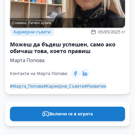
Снимка:
Личен архив
Кариерни съвети
05/05/2025 г/
Можеш да бъдеш успешен, само ако
обичаш това, което правиш
Марта Попова
Контакти на Марта Попова:
#Марта_Попова
#Кариерни_Съвети
#Развитие
Включи се в играта