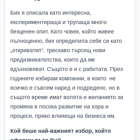
Бих я описала като
интересна,
експериментираща и трупаща много
безценен опит. Като човек, който живее
пълноценно, бих определила себе си като
„откривател“, трескаво търсещ нови
предизвикателства, които да ме
вдъхновяват. Същото е и с работата. През
годините избирам компании, в които не
всичко е съвсем наред и подредено, но в
същото време имат волята и желанието за
промяна в посока развитие на хора и
процеси, пряко влияещи на бизнеса им.
Кой беше най-важният избор, който