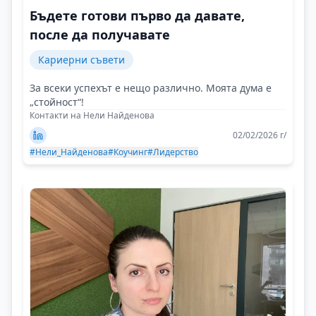
Бъдете готови първо да давате,
после да получавате
Кариерни съвети
За всеки успехът е нещо различно. Моята дума е
„стойност“!
Контакти на Нели Найденова
02/02/2026 г/
#Нели_Найденова
#Коучинг
#Лидерство