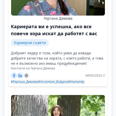
Гергана Димова
Кариерата ви е успешна, ако все
повече хора искат да работят с вас
Кариерни съвети
Добрият лидер е този, който умее да извади
добрите качества на хората, с които работи, а това
не е възможно ако имаш предубеждения!
Контакти на Гергана Димова
08/05/2025 г/
#Гергана_Димова
#Accenture_Bulgaria
#Humanity