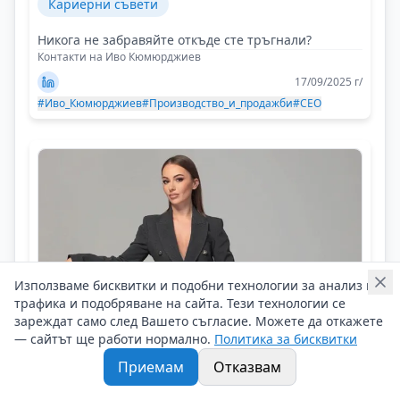
Кариерни съвети
Никога не забравяйте откъде сте тръгнали?
Контакти на Иво Кюмюрджиев
17/09/2025 г/
#Иво_Кюмюрджиев
#Производство_и_продажби
#CEO
Използваме бисквитки и подобни технологии за анализ на
трафика и подобряване на сайта. Тези технологии се
зареждат само след Вашето съгласие. Можете да откажете
— сайтът ще работи нормално.
Политика за бисквитки
Приемам
Отказвам
Глория Николова