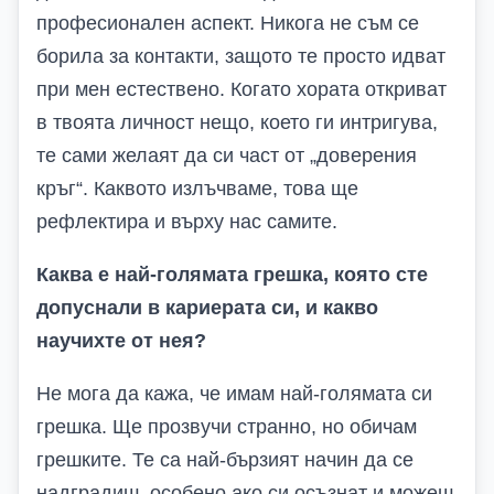
професионален аспект. Никога не съм се
борила за контакти, защото те просто идват
при мен естествено. Когато хората откриват
в твоята личност нещо, което ги интригува,
те сами желаят да си част от „доверения
кръг“. Каквото излъчваме, това ще
рефлектира и върху нас самите.
Каква е най-голямата грешка, която сте
допуснали в кариерата си, и какво
научихте от нея?
Не мога да кажа, че имам най-голямата си
грешка. Ще прозвучи странно, но обичам
грешките. Те са най-бързият начин да се
надградиш, особено ако си осъзнат и можеш