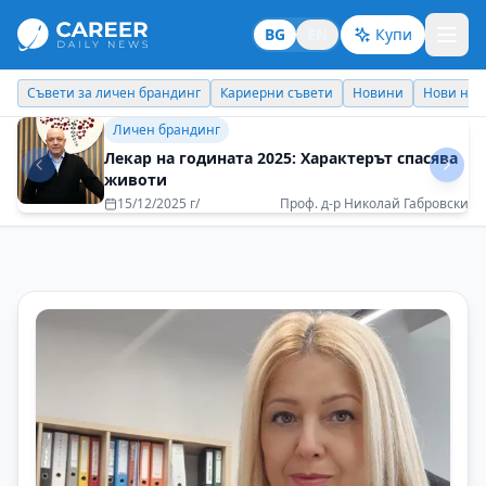
BG
EN
Купи
Кариерни съвети
Новини
Нови назначения
Днес празнува
Бизнес брандинг
Приятно е всеки ден да се будим с вълнение
за предстоящото
08/05/2025 г/
Катя Димитрова - Interpartners