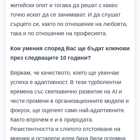
житейски опит и тогава да решат с какво
точно искат да се занимават. И да слушат
сърцето си, както по отношение на любовта,
така и по отношение на професията.
Кои умения според В
ас ще бъдат ключови
през следващите 10 години?
Вярвам, че качеството, което ще увенчае
успеха е адаптивност. В тези турболентни
времена със светкавично развитие на
AI
и
чести промени в организационните модели и
фокуси, ще оцелеят само най-адаптивните.
Както впрочем е и в природата.
Резистентността и сляпото отстояване на
мнения и остарели идеи биха били огромна