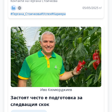
Контакти на Гергана Стоичкова
05/05/2025 г/
#Гергана_Стоичкова
#Успех
#Кариера
Иво Кюмюрджиев
Застоят често е подготовка за
следващия скок