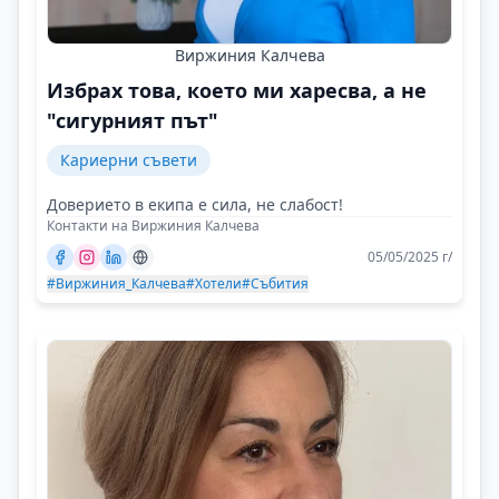
Виржиния Калчева
Избрах това, което ми харесва, а не
"сигурният път"
Кариерни съвети
Доверието в екипа е сила, не слабост!
Контакти на Виржиния Калчева
05/05/2025 г/
#Виржиния_Калчева
#Хотели
#Събития