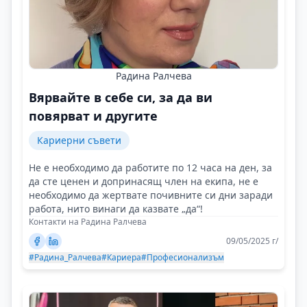
Радина Ралчева
Вярвайте в себе си, за да ви
повярват и другите
Кариерни съвети
Не е необходимо да работите по 12 часа на ден, за
да сте ценен и допринасящ член на екипа, не е
необходимо да жертвате почивните си дни заради
работа, нито винаги да казвате „да“!
Контакти на Радина Ралчева
09/05/2025 г/
#Радина_Ралчева
#Кариера
#Професионализъм