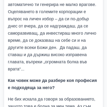
автоматично ти генерира не малко врагове.
Оцеляването в големите корпорации е
въпрос на личен избор – да си по-добър
днес от вчера, да се надграждаш, да се
саморазвиващ, да инвестираш много лично
време, да се доказваш на себе си и на
другите всеки Божи ден. Да падаш, да
ставаш и да държиш високо изправена
главата, въпреки „огромната болка във
врата“...
Как човек може да разбере коя професия
е подходяща за него?
Не бих искала да говоря за образованието,
защото това е болна за мен тема. Аз съм