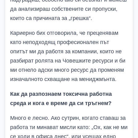
да анализираш собствените си пропуски,
които са причината за „грешка“.
Кариерно бих отговорила, че преценявам
като неподходящ професионален път
опитът ми да работя за компании, които не
разбират ролята на Човешките ресурси и би
ми отнело адски много ресурс да променям
изначалното схващане на мениджмънта.
Как да разпознаем токсична работна
среда и кога е време да си тръгнем?
Много е лесно. Ако сутрин, когато ставаш за
работа ти минават мисли като: „Ох, как не ми
се ходи в офиса днес“, или усещах едно