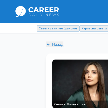
Съвети за личен брандинг
Кариерни съвети
Назад
Снимка:
Личен архив