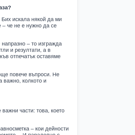
аза?
 Бих искала някой да ми
 – че не е нужно да се
е напразно – то изгражда
тли и резултати, а в
акъв отпечатък оставяме
още повече въпроси. Не
а важно, колкото и
важни части: това, което
равносметка – кои дейности