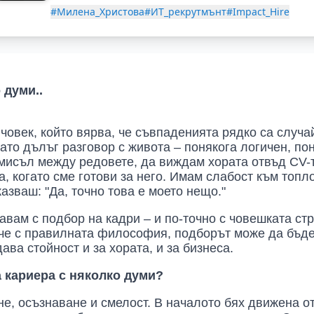
#Милена_Христова
#ИТ_рекрутмънт
#Impact_Hire
 думи..
човек, който вярва, че съвпаденията рядко са случай
ато дълъг разговор с живота – понякога логичен, по
смисъл между редовете, да виждам хората отвъд CV-т
, когато сме готови за него. Имам слабост към топл
казваш: "Да, точно това е моето нещо."
авам с подбор на кадри – и по-точно с човешката ст
, че с правилната философия, подборът може да бъде 
ава стойност и за хората, и за бизнеса.
а кариера с няколко думи?
ене, осъзнаване и смелост. В началото бях движена о