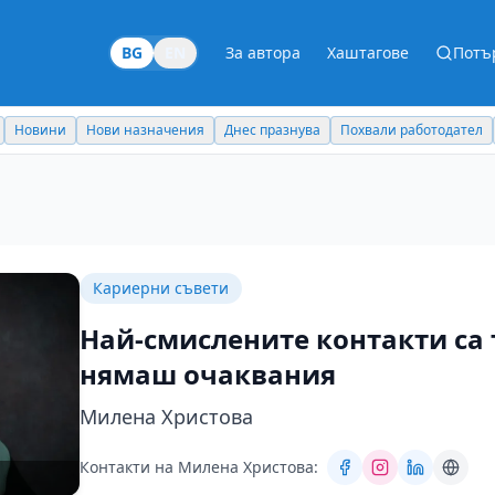
BG
EN
За автора
Хаштагове
Потъ
Новини
Нови назначения
Днес празнува
Похвали работодател
Кариерни съвети
Най-смислените контакти са 
нямаш очаквания
Милена Христова
Контакти на Милена Христова: