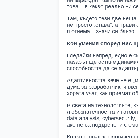
ни зареждат, какво ни нос
това – в какво реално ни с
Там, където тези две неща
не просто „става“, а прави
я отнема – значи си близо.
Кои умения според Вас щ
Гледайки напред, едно е с
пазарът ще остане динамич
способността да се адапти
Адаптивността вече не е „
дума за разработчик, инже
хората учат, как приемат о
В света на технологиите, к
любознателността и готовн
data analysis, cybersecuri
ако не са подкрепени с емо
Колкото по-технологичен с