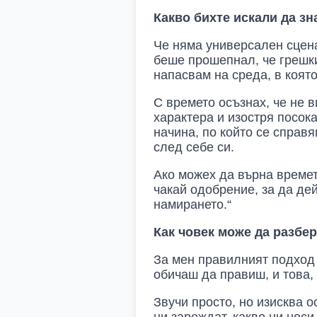
Какво бихте искали да зн
Че няма универсален сцена
беше прошепнал, че грешкит
напасвам на среда, в която
С времето осъзнах, че не в
характера и изостря посока
начина, по който се справ
след себе си.
Ако можех да върна времет
чакай одобрение, за да де
намирането.“
Как човек може да разбе
За мен правилният подход 
обичаш да правиш, и това, 
Звучи просто, но изисква 