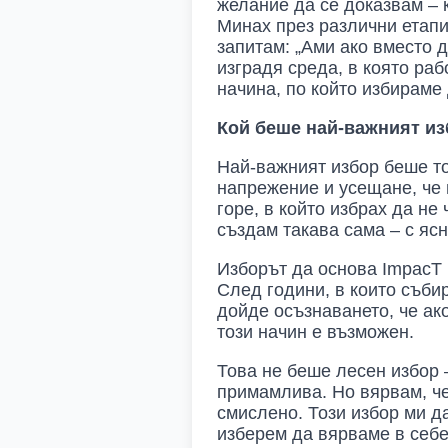
желание да се доказвам – к
Минах през различни етапи 
запитам: „Ами ако вместо 
изградя среда, в която ра
начина, по който избираме
Кой беше най-важният из
Най-важният избор беше то
напрежение и усещане, че 
горе, в който избрах да не
създам такава сама – с яс
Изборът да основа ImpacT
След години, в които съби
дойде осъзнаването, че ако
този начин е възможен.
Това не беше лесен избор –
примамлива. Но вярвам, че
смислено. Този избор ми д
изберем да вярваме в себе