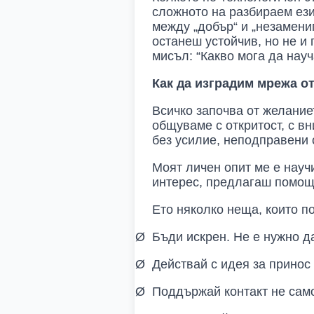
сложното на разбираем език
между „добър“ и „незамени
останеш устойчив, но не и 
мисъл: “Какво мога да науч
Как да изградим мрежа о
Всичко започва от желаниет
общуваме с откритост, с в
без усилие, неподправени 
Моят личен опит ме е науч
интерес, предлагаш помощ
Ето няколко неща, които п
Ø
Бъди искрен. Не е нужно д
Ø
Действай с идея за принос
Ø
Поддържай контакт не само