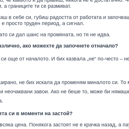
, че каквото и да правиш, никога не е достатъчно. Че
 а границите ти се размиват.
ваш в себе си, губиш радостта от работата и започва
 е просто труден период, а сигнал.
ато си дал шанс на промяната, но тя не идва.
азлично, ако можехте да започнете отначало?
си още от началото. И бих казвала „не“ по-често – не
ширано, не бих искала да променям миналото си. То 
 и неочаквани завои. Ако не беше то, може би нямаше
а.
ята си в моменти на застой?
всяка цена. Понякога застоят не е крачка назад, а па