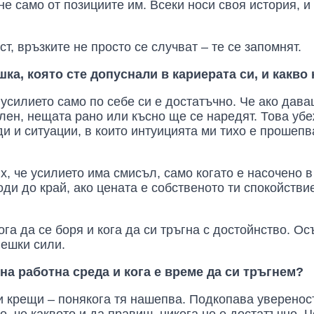
не само от позициите им. Всеки носи своя история, и 
т, връзките не просто се случват – те се запомнят.
шка, която сте допуснали в кариерата си, и какво
усилието само по себе си е достатъчно. Че ако даваш
лен, нещата рано или късно ще се наредят. Това уб
и и ситуации, в които интуицията ми тихо е прошепв
х, че усилието има смисъл, само когато е насочено 
оди до край, ако цената е собственото ти спокойстви
га да се боря и кога да си тръгна с достойнство. Осъ
вешки сили.
на работна среда и кога е време да си тръгнем?
и крещи – понякога тя нашепва. Подкопава увереност