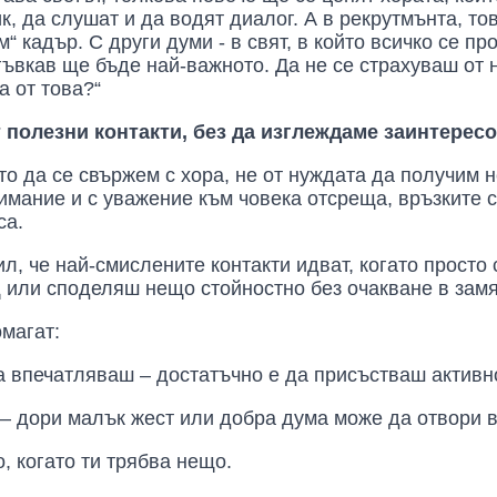
, да слушат и да водят диалог. А в рекрутмънта, то
м“
кадър. С други думи - в свят, в който всичко се п
гъвкав ще бъде най-важното. Да не се страхуваш от 
а от това?“
т полезни контакти, без да изглеждаме заинтерес
о да се свържем с хора, не от нуждата да получим н
нимание и с уважение към човека отсреща, връзките 
са.
ил, че най-смислените контакти идват, когато прост
 или споделяш нещо стойностно без очакване в замя
омагат:
а впечатляваш – достатъчно е да присъстваш активн
 – дори малък жест или добра дума може да отвори в
, когато ти трябва нещо.