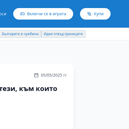
рси
Включи се в играта
Купи
Българите в чужбина
Идеи отвъд границите
05/05/2025 г/
тези, към които