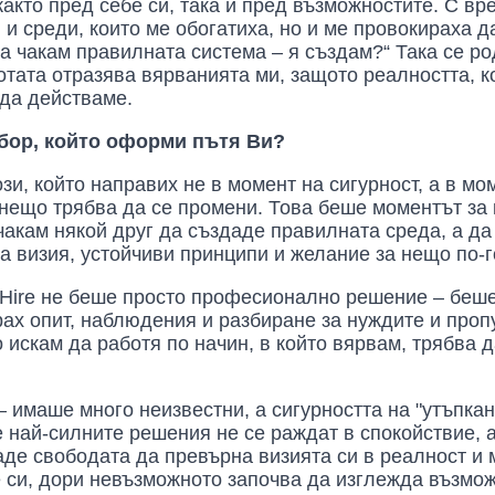
акто пред себе си, така и пред възможностите. С вр
и среди, които ме обогатиха, но и ме провокираха д
да чакам правилната система – я създам?“ Така се р
ботата отразява вярванията ми, защото реалността, к
 да действаме.
бор, който оформи пътя Ви?
зи, който направих не в момент на сигурност, а в м
нещо трябва да се промени. Това беше моментът за 
 чакам някой друг да създаде правилната среда, а да
на визия, устойчиви принципи и желание за нещо по-
 Hire не беше просто професионално решение – беш
рах опит, наблюдения и разбиране за нуждите и проп
 искам да работя по начин, в който вярвам, трябва 
 имаше много неизвестни, а сигурността на "утъпкан
 най-силните решения не се раждат в спокойствие, 
аде свободата да превърна визията си в реалност и 
 си, дори невъзможното започва да изглежда възмо