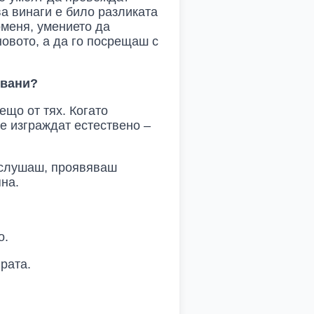
ва винаги е било разликата
роменя, умението да
новото, а да го посрещаш с
овани?
ещо от тях. Когато
се изграждат естествено –
о слушаш, проявяваш
на.
о.
рата.