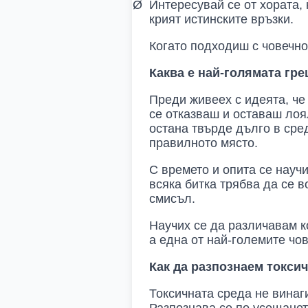
Ø
Интересувай се от хората, 
крият истинските връзки.
Когато подходиш с човечнос
Каква е най-голямата гре
Преди живеех с идеята, че 
се отказваш и оставаш лоя
остана твърде дълго в сред
правилното място.
С времето и опита се научи
всяка битка трябва да се в
смисъл.
Научих се да различавам ко
а една от най-големите чо
Как да разпознаем токсич
Токсичната среда не винаг