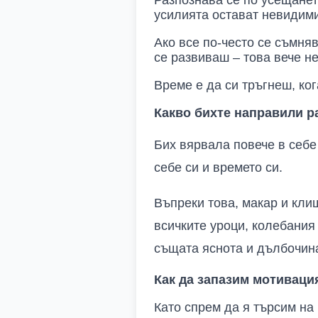
Разпознава се по усещането
усилията остават невидими,
Ако все по-често се съмня
се развиваш – това вече не
Време е да си тръгнеш, ког
Какво бихте направили р
Бих вярвала повече в себе 
себе си и времето си.
Въпреки това, макар и кли
всичките уроци, колебания
същата яснота и дълбочин
Как да запазим мотиваци
Като спрем да я търсим на 