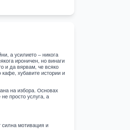
ни, а усилието – никога
някога ироничен, но винаги
о и да вярвам, че всяко
о кафе, хубавите истории и
рана на избора. Основах
не просто услуга, а
т силна мотивация и