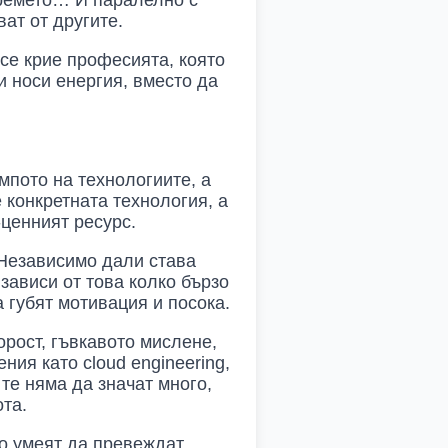
времето… И паралелно с
ват от другите.
 се крие професията, която
и носи енергия, вместо да
мпото на технологиите, а
 конкретната технология, а
-ценният ресурс.
 Независимо дали става
зависи от това колко бързо
а губят мотивация и посока.
орост, гъвкавото мислене,
ия като cloud engineering,
 те няма да значат много,
ота.
то умеят да превеждат