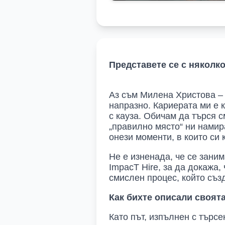
Представете се с няколко
Аз съм Милена Христова – 
напразно. Кариерата ми е к
с кауза. Обичам да търся 
„правилно място“ ни намира
онези моменти, в които си 
Не е изненада, че се заним
ImpacT Hire, за да докажа
смислен процес, който създ
Как бихте описали своят
Като път, изпълнен с търс