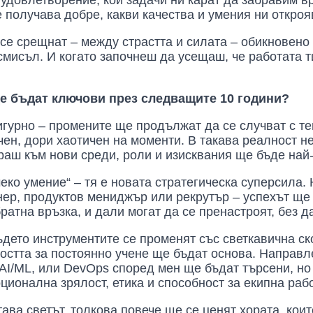
и удовлетворение, кои задачи ни карат да забравим 
е получава добре, какви качества и умения ни откроя
 се срещнат – между страстта и силата – обикновено
 смисъл. И когато започнеш да усещаш, че работата т
е бъдат ключови през следващите 10 години?
игурно – промените ще продължат да се случват с те
ен, дори хаотичен на моменти. В такава реалност не
раш към нови среди, роли и изисквания ще бъде най
меко умение“ – тя е новата стратегическа суперсила.
нер, продуктов мениджър или рекрутър – успехът ще 
братна връзка, и дали могат да се пренастроят, без д
ъдето инструментите се променят със светкавична ск
остта за постоянно учене ще бъдат основа. Направлен
ty, AI/ML, или DevOps според мен ще бъдат търсени, но
ционална зрялост, етика и способност за екипна раб
тава светът, толкова повече ще се ценят хората, кои