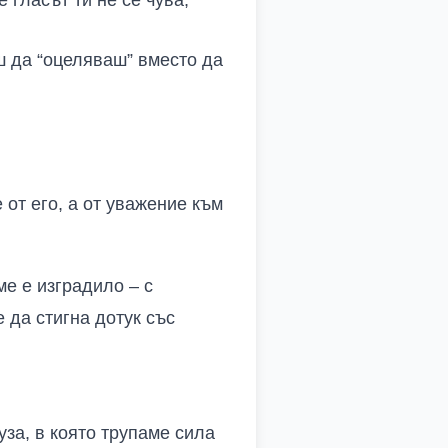
 гласът ти не се чува,
ш да “оцеляваш” вместо да
 от его, а от уважение към
ме е изградило – с
 да стигна дотук със
уза, в която трупаме сила