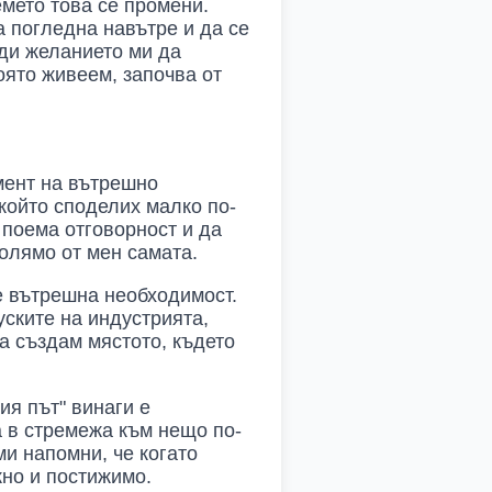
емето това се промени.
а погледна навътре и да се
оди желанието ми да
оято живеем, започва от
омент на вътрешно
който споделих малко по-
 поема отговорност и да
голямо от мен самата.
е вътрешна необходимост.
уските на индустрията,
да създам мястото, където
ия път" винаги е
а в стремежа към нещо по-
ми напомни, че когато
жно и постижимо.