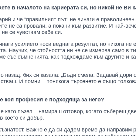
аете в началото на кариерата си, но никой не Ви к
рий и че "правилният път" не винаги е праволинеен.
е не са провали, а покани към развитие. И най-вече
 не се чувствам себе си.
инаги усилието носи веднага резултат, но никога не 
та. Научих, че стойността ни не се измерва само в ти
яме със съмненията, как подхождаме към другите и к
о назад, бих си казала: „Бъди смела. Задавай дори 
йстваш. И помни – понякога търсенето е също толков
ре коя професия е подходяща за него?
е като пъзел – намираш отговор, когато събереш две 
в което си добър.
осъзнатост. Важно е да си дадем време да направим 