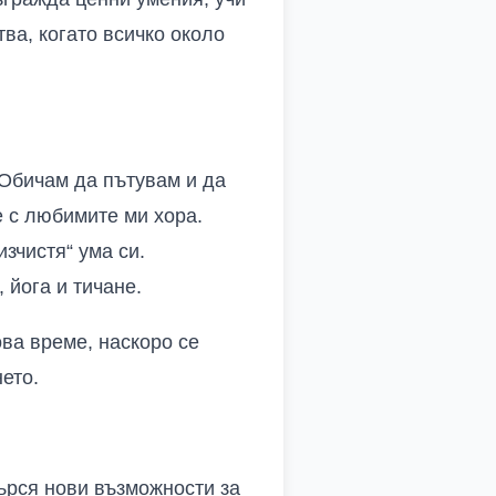
ва, когато всичко около
 Обичам да пътувам и да
е с любимите ми хора.
зчистя“ ума си.
 йога и тичане.
ва време, наскоро се
ето.
ърся нови възможности за