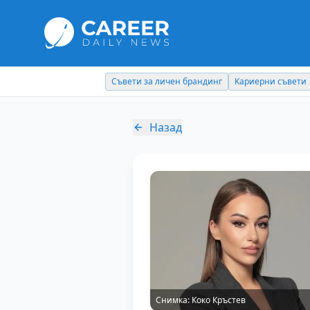
Съвети за личен брандинг
Кариерни съвети
Назад
Снимка:
Коко Кръстев