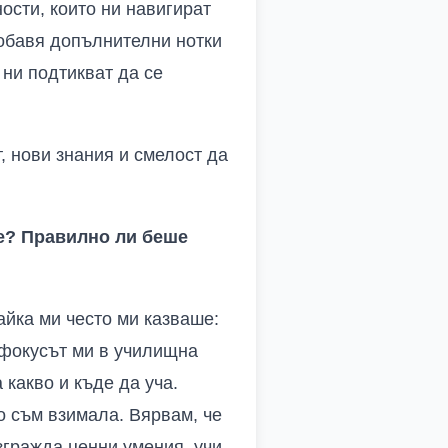
ости, които ни навигират
добавя допълнителни нотки
 ни подтикват да се
, нови знания и смелост да
те? Правилно ли беше
айка ми често ми казваше:
 фокусът ми в училищна
 какво и къде да уча.
о съм взимала. Вярвам, че
згражда ценни умения, учи