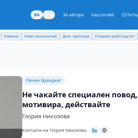
BG
EN
За автора
Хаштагове
Потъ
Новини
Нови назначения
Днес празнува
Похвали работодател
Личен брандинг
Не чакайте специален повод,
мотивира, действайте
Глория Николова
Контакти на Глория Николова: