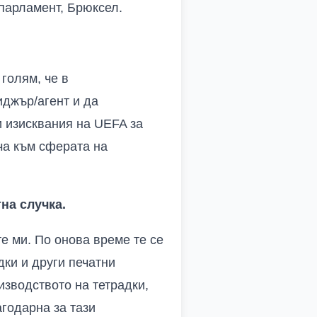
 парламент, Брюксел.
голям, че в
иджър/агент и да
и изисквания на UEFA за
оча към сферата на
на случка.
е ми. По онова време те се
дки и други печатни
изводството на тетрадки,
годарна за тази