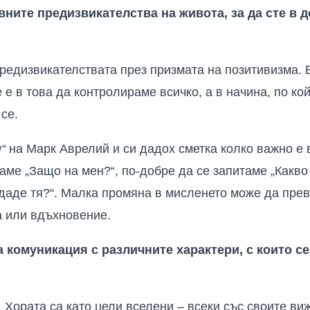
вните предизвикателства на живота, за да сте в 
редизвикателствата през призмата на позитивизма. В
 е в това да контролираме всичко, а в начина, по ко
се.
“
на Марк Аврелий и си дадох сметка колко важно е 
аме „Защо на мен?“, по-добре да се запитаме „Какво 
 даде тя?“. Малка промяна в мисленето може да пре
а или вдъхновение.
комуникация с различните характери, с които се
 Хората са като цели вселени – всеки със своите ви