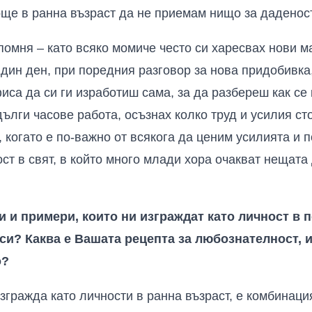
още в ранна възраст да не приемам нищо за даденост
помня – като всяко момиче често си харесвах нови м
Един ден, при поредния разговор за нова придобивка
иса да си ги изработиш сама, за да разбереш как се 
дълги часове работа, осъзнах колко труд и усилия ст
 когато е по-важно от всякога да ценим усилията и п
ст в свят, в който много млади хора очакват нещата 
 и примери, които ни изграждат като личност в 
и? Каква е Вашата рецепта за любознателност, 
о?
изгражда като личности в ранна възраст, е комбинаци