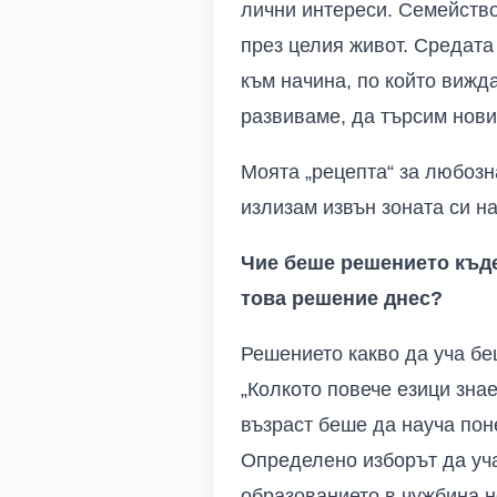
лични интереси. Семейство
през целия живот. Средата
към начина, по който вижда
развиваме, да търсим нови
Моята „рецепта“ за любозн
излизам извън зоната си н
Чие беше решението къде
това решение днес?
Решението какво да уча бе
„Колкото повече езици зна
възраст беше да науча поне
Определено изборът да уча
образованието в чужбина н