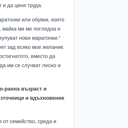
 и да ценя труда.
аратонки или обувки, които
, майка ми ме погледна и
купуват нови маратонки.“
оят зад всяко мое желание.
остигнатото, вместо да
да им се случват лесно и
по-ранна възраст и
източници и вдъхновение
я от семейство, среда и