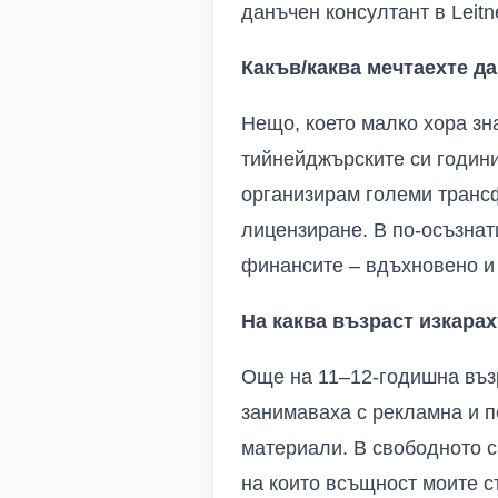
данъчен консултант в Leitn
Какъв/каква мечтаехте да
Нещо, което малко хора зна
тийнейджърските си години
организирам големи трансф
лицензиране. В по-осъзнат
финансите – вдъхновено и 
На каква възраст изкара
Още на 11–12-годишна възр
занимаваха с рекламна и п
материали. В свободното с
на които всъщност моите с