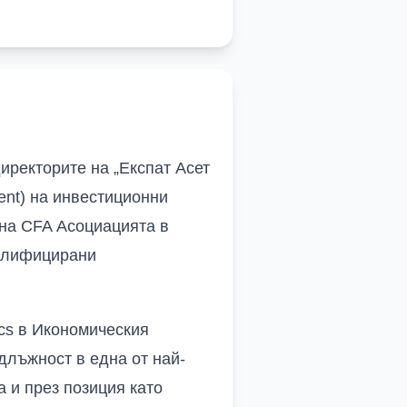
иректорите на „Експат Асет
nt) на инвестиционни
 на CFA Асоциацията в
валифицирани
cs в Икономическия
длъжност в една от най-
а и през позиция като