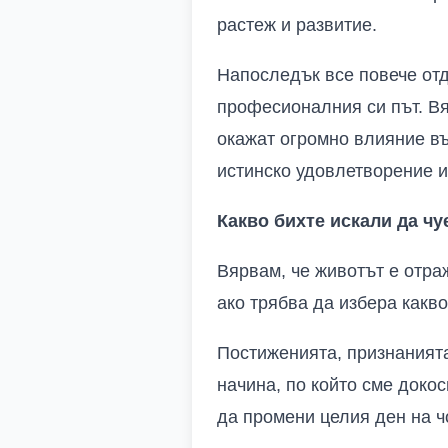
растеж и развитие.
Напоследък все повече отд
професионалния си път. Вя
окажат огромно влияние въ
истинско удовлетворение и
Какво бихте искали да чуе
Вярвам, че животът е отраж
ако трябва да избера какво
Постиженията, признанията
начина, по който сме доко
да промени целия ден на ч