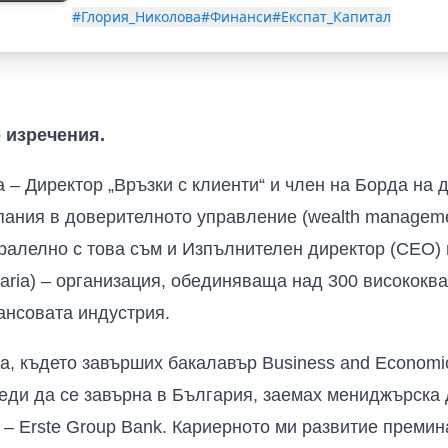
#Глория_Николова
#Финанси
#Експат_Капитал
 изречения.
 – Директор „Връзки с клиенти“ и член на Борда на д
ания в доверителното управление (wealth manageme
аралелно с това съм и Изпълнителен директор (CEO)
garia) – организация, обединяваща над 300 високок
нсовата индустрия.
а, където завърших бакалавър Business and Economi
еди да се завърна в България, заемах мениджърска 
 – Erste Group Bank. Кариерното ми развитие премин