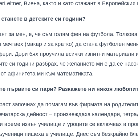
erLeitner, Виена, както и като стажант в Европейския
 станете в детските си години?
ят за мен, е, че съм голям фен на футбола. Толкова 
 мечтаех (макар и за кратко) да стана футболен мен
ери. Дори бях проучила всички изпитни материали 
ите си години разбрах, че желанието ми е да се нас
от афинитета ми към математиката.
хте първите си пари? Разкажете ни някоя любопит
аст започнах да помагам във фирмата на родителит
ечатарска дейност – произвеждаха календари, тетра
и време извън училище и уроците се включвах в про
ъученици пишеха в училище. Днес съм безкрайно бла