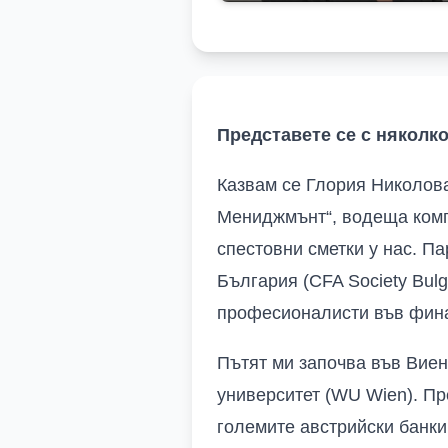
Представете се с няколко
Казвам се Глория Николова
Мениджмънт“, водеща комп
спестовни сметки у нас. П
България (CFA Society Bul
професионалисти във фина
Пътят ми започва във Виен
университет (WU Wien). Пр
големите австрийски банки