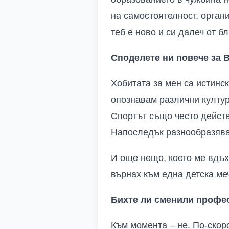
на самостоятелност, орган
теб е ново и си далеч от б
Споделете ни повече за В
Хобитата за мен са истинс
опознавам различни култур
Спортът също често действ
Напоследък разнообразявам
И още нещо, което ме вдъх
върнах към една детска ме
Бихте ли сменили профес
Към момента – не. По-скор