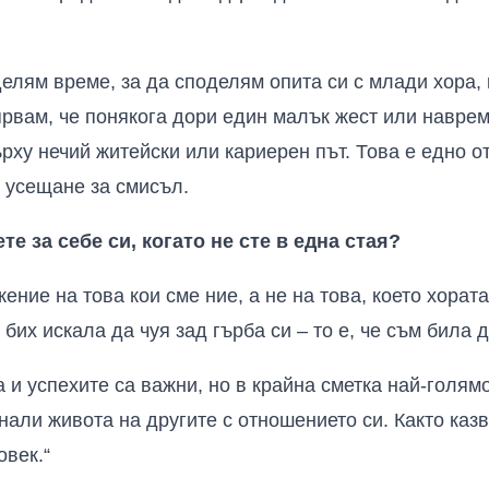
елям време, за да споделям опита си с млади хора, 
рвам, че понякога дори един малък жест или наврем
рху нечий житейски или кариерен път. Това е едно от
 усещане за смисъл.
те за себе си, когато не сте в една стая?
ение на това кои сме ние, а не на това, което хората
 бих искала да чуя зад гърба си – то е, че съм била 
 и успехите са важни, но в крайна сметка най-голям
снали живота на другите с отношението си. Както каз
овек.“