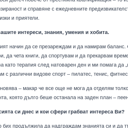
изираност и справяне с ежедневните предизвикателст
лизки и приятели.
ашите интереси, знания, умения и хобита.
кият начин да се презареждам и да намирам баланс.
и, да чета книги, да спортувам и да прекарвам врем
а като терапия след натоварен ден и ми помага да „и
 с различни видове спорт – пилатес, тенис, фитнес,
новява – макар че все още не мога да отделям толко
чта, която дълго беше останала на заден план – пеен
ията си днес и кои сфери грабват интереса Ви?
о бих продължила да надграждам знанията си и да т