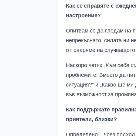
Как се справяте с ежедне
настроение?
Опитвам се да гледам на п
непрекъснато, силата ни не
отговаряме на случващото 
Наскоро четях
„Към себе си
проблемите. Вместо да пит
ситуация?“ и „Какво ще ми
във възможност за промян
Как поддържате правилна 
приятели, близки?
Определено – чрез подход.