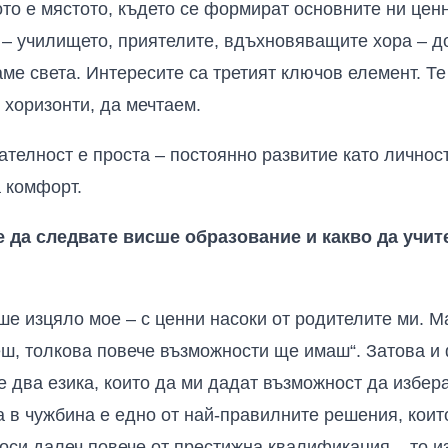
то е мястото, където се формират основните ни ценн
 – училището, приятелите, вдъхновяващите хора – 
ме света. Интересите са третият ключов елемент. Те
 хоризонти, да мечтаем.
ателност е проста – постоянно развитие като личност
а комфорт.
 да следвате висше образование и какво да учи
ше изцяло мое – с ценни насоки от родителите ми. М
еш, толкова повече възможности ще имаш“. Затова и
 два езика, които да ми дадат възможност да избера
 в чужбина е едно от най-правилните решения, коит
оси далеч повече от престижна квалификация – то и