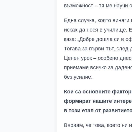
възможност – тя ме научи 
Една случка, която винаги 
исках да нося в училище. 
каза: „Добре дошла си в оф
Тогава за първи път, след 
Ценен урок – особено днес,
приемаме всичко за дадено
без усилие.
Кои са основните фактори
формират нашите интерес
в този етап от развитиет
Вярвам, че това, което ни 