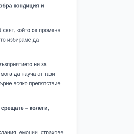
добра кондиция и
 свят, който се променя
йто избираме да
възприятието ни за
мога да науча от тази
върне всяко препятствие
 срещате – колеги,
ждания, емоции, страхове,