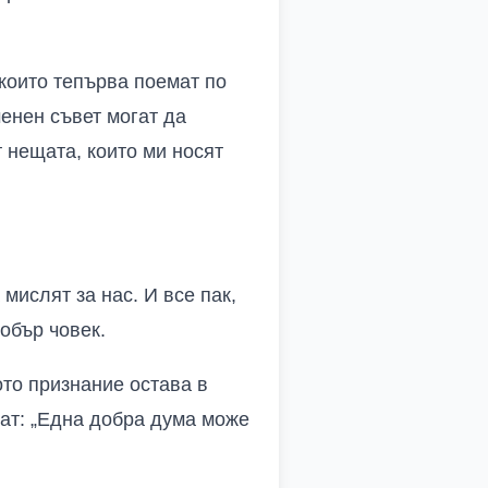
които тепърва поемат по
енен съвет могат да
 нещата, които ми носят
 мислят за нас. И все пак,
добър човек.
ото признание остава в
ват: „Една добра дума може