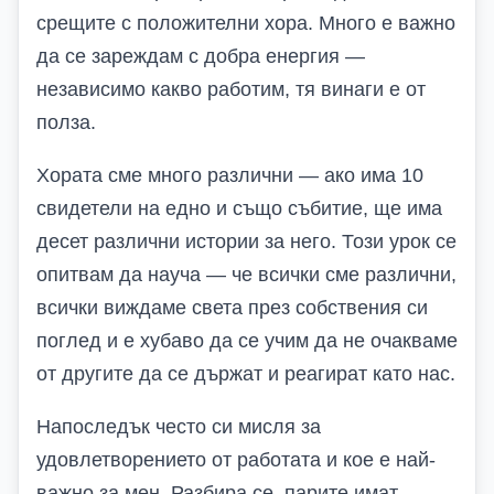
срещите с положителни хора. Много е важно
да се зареждам с добра енергия —
независимо какво работим, тя винаги е от
полза.
Хората сме много различни — ако има 10
свидетели на едно и също събитие, ще има
десет различни истории за него. Този урок се
опитвам да науча — че всички сме различни,
всички виждаме света през собствения си
поглед и е хубаво да се учим да не очакваме
от другите да се държат и реагират като нас.
Напоследък често си мисля за
удовлетворението от работата и кое е най-
важно за мен. Разбира се, парите имат