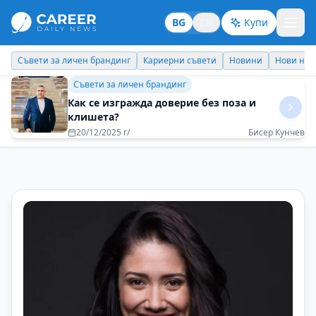
BG
EN
Купи
Кариерни съвети
Новини
Нови назначения
Днес празнува
Кариерни съвети
Интелектуалното любопитство е двигателят
на смислената кариера
23/07/2025 г/
Георги Момеков