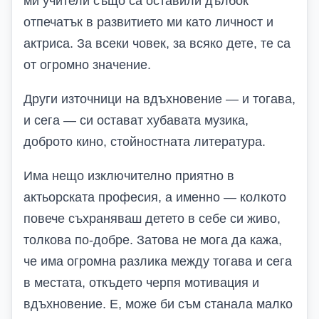
ми учители също са оставили дълбок
отпечатък в развитието ми като личност и
актриса. За всеки човек, за всяко дете, те са
от огромно значение.
Други източници на вдъхновение — и тогава,
и сега — си остават хубавата музика,
доброто кино, стойностната литература.
Има нещо изключително приятно в
актьорската професия, а именно — колкото
повече съхраняваш детето в себе си живо,
толкова по-добре. Затова не мога да кажа,
че има огромна разлика между тогава и сега
в местата, откъдето черпя мотивация и
вдъхновение. Е, може би съм станала малко