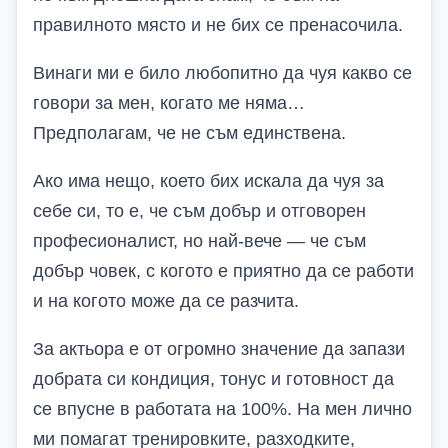
правилното място и не бих се пренасочила.
Винаги ми е било любопитно да чуя какво се
говори за мен, когато ме няма…
Предполагам, че не съм единствена.
Ако има нещо, което бих искала да чуя за
себе си, то е, че съм добър и отговорен
професионалист, но най-вече — че съм
добър човек, с когото е приятно да се работи
и на когото може да се разчита.
За актьора е от огромно значение да запази
добрата си кондиция, тонус и готовност да
се впусне в работата на 100%. На мен лично
ми помагат тренировките, разходките,