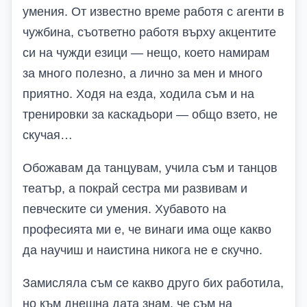
умения. От известно време работя с агенти в
чужбина, съответно работя върху акцентите
си на чужди езици — нещо, което намирам
за много полезно, а лично за мен и много
приятно. Ходя на езда, ходила съм и на
тренировки за каскадьори — общо взето, не
скучая…
Обожавам да танцувам, учила съм и танцов
театър, а покрай сестра ми развивам и
певческите си умения. Хубавото на
професията ми е, че винаги има още какво
да научиш и наистина никога не е скучно.
Замисляла съм се какво друго бих работила,
но към днешна дата знам, че съм на