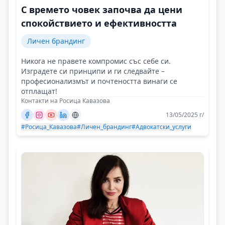
С времето човек започва да цени
спокойствието и ефективността
Личен брандинг
Никога не правете компромис със себе си.
Изградете си принципи и ги следвайте –
професионализмът и почтеността винаги се
отплащат!
Контакти на Росица Кавазова
13/05/2025 г/
#Росица_Кавазова
#Личен_брандинг
#Адвокатски_услуги