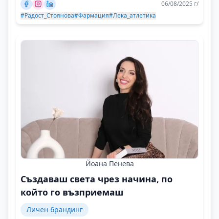
06/08/2025 г/
#Радост_Стоянова
#Фармация
#Лека_атлетика
Йоана Пенева
Създаваш света чрез начина, по
който го възприемаш
Личен брандинг