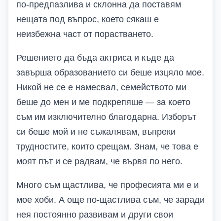
по-предпазлива и склонна да поставям
нещата под въпрос, което сякаш е
неизбежна част от порастването.
Решението да бъда актриса и къде да
завърша образованието си беше изцяло мое.
Никой не се е намесвал, семейството ми
беше до мен и ме подкрепяше — за което
съм им изключително благодарна. Изборът
си беше мой и не съжалявам, въпреки
трудностите, които срещам. Знам, че това е
моят път и се радвам, че вървя по него.
Много съм щастлива, че професията ми е и
мое хоби. А още по-щастлива съм, че заради
нея постоянно развивам и други свои