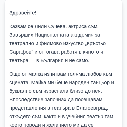
Здравейте!
Казвам се Лили Сучева, актриса съм.
Завърших Националната академия за
театрално и филмово изкуство „Кръстьо
Сарафов“ и оттогава работя в киното и
театъра — в България и не само.
Още от малка изпитвам голяма любов към
сцената. Майка ми беше народен танцьор и
буквално съм израснала близо до нея.
Впоследствие започнах да посещавам
представления в театъра в Благоевград,
откъдето съм, както и в учебния театър там,
което породи и желанието ми да се