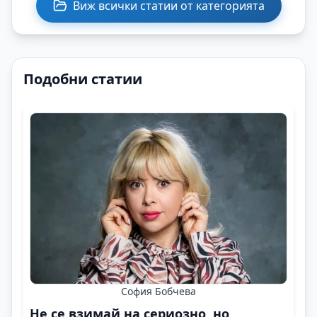
Виж всички статии от категорията
Подобни статии
София Бобчева
Не се взимай на сериозно, но