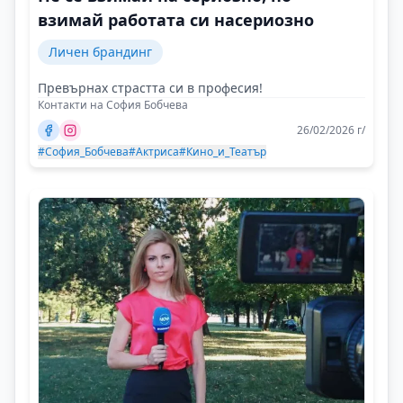
взимай работата си насериозно
Личен брандинг
Превърнах страстта си в професия!
Контакти на София Бобчева
26/02/2026 г/
#София_Бобчева
#Актриса
#Кино_и_Театър