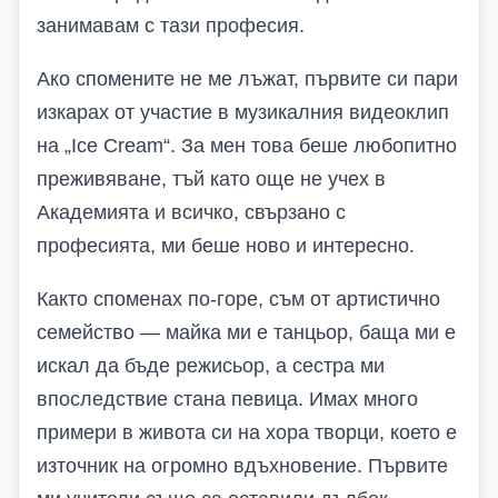
занимавам с тази професия.
Ако спомените не ме лъжат, първите си пари
изкарах от участие в музикалния видеоклип
на „Ice Cream“. За мен това беше любопитно
преживяване, тъй като още не учех в
Академията и всичко, свързано с
професията, ми беше ново и интересно.
Както споменах по-горе, съм от артистично
семейство — майка ми е танцьор, баща ми е
искал да бъде режисьор, а сестра ми
впоследствие стана певица. Имах много
примери в живота си на хора творци, което е
източник на огромно вдъхновение. Първите