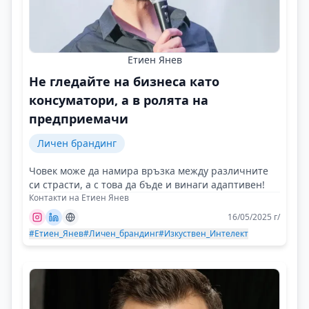
Етиен Янев
Не гледайте на бизнеса като
консуматори, а в ролята на
предприемачи
Личен брандинг
Човек може да намира връзка между различните
си страсти, а с това да бъде и винаги адаптивен!
Контакти на Етиен Янев
16/05/2025 г/
#Етиен_Янев
#Личен_брандинг
#Изкуствен_Интелект