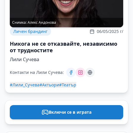
Снимка:
Алекс Андонова
Личен брандинг
06/05/2025 г/
Никога не се отказвайте, независимо
от трудностите
Лили Сучева
Контакти на Лили Сучева:
#Лили_Сучева
#Актьори
#Театър
Включи се в играта