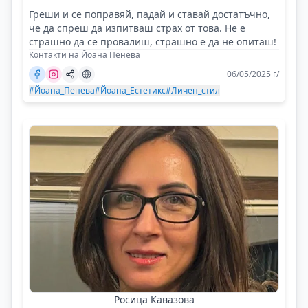
Греши и се поправяй, падай и ставай достатъчно,
че да спреш да изпитваш страх от това. Не е
страшно да се провалиш, страшно е да не опиташ!
Контакти на Йоана Пенева
06/05/2025 г/
#Йоана_Пенева
#Йоана_Естетикс
#Личен_стил
Росица Кавазова