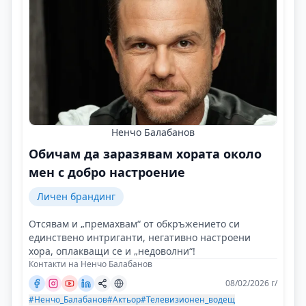
Ненчо Балабанов
Обичам да заразявам хората около
мен с добро настроение
Личен брандинг
Отсявам и „премахвам“ от обкръжението си
единствено интриганти, негативно настроени
хора, оплакващи се и „недоволни“!
Контакти на Ненчо Балабанов
08/02/2026 г/
#Ненчо_Балабанов
#Актьор
#Телевизионен_водещ