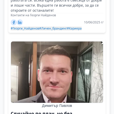
работата си. Всяка една работа е смесица от добри
и лоши части. Вършете ги всички добре, за да се
откроите от останалите!
Контакти на Георги Найденов
10/06/2025 г/
#Георги_Найденов
#Личен_брандинг
#Кариера
Димитър Павлов
Случайно по план, но без