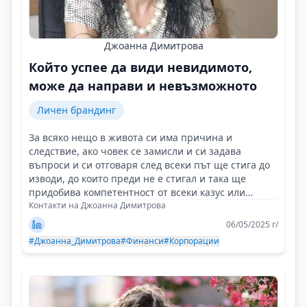
Джоанна Димитрова
Който успее да види невидимото,
може да направи и невъзможното
Личен брандинг
За всяко нещо в живота си има причина и
следствие, ако човек се замисли и си задава
въпроси и си отговаря след всеки път ще стига до
изводи, до които преди не е стигал и така ще
придобива компетентност от всеки казус или
случай!
Контакти на Джоанна Димитрова
06/05/2025 г/
#Джоанна_Димитрова
#Финанси
#Корпорации