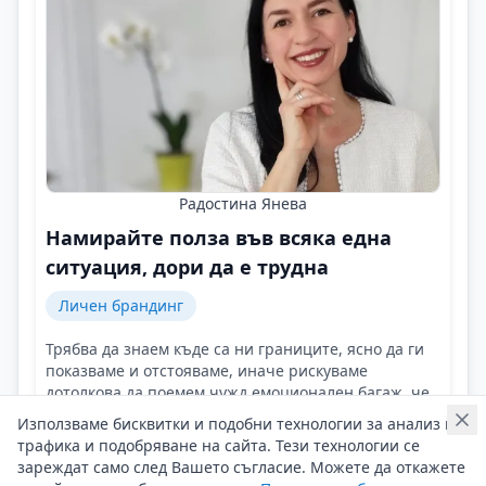
Радостина Янева
Намирайте полза във всяка една
ситуация, дори да е трудна
Личен брандинг
Трябва да знаем къде са ни границите, ясно да ги
показваме и отстояваме, иначе рискуваме
дотолкова да поемем чужд емоционален багаж, че
накрая това да повлияе на нашето състояние!
Използваме бисквитки и подобни технологии за анализ на
Контакти на Радостина Янева
трафика и подобряване на сайта. Тези технологии се
06/05/2025 г/
зареждат само след Вашето съгласие. Можете да откажете