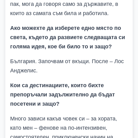
пак, мога да говоря само за държавите, в
които аз самата съм била и работила.
Ако можехте да изберете едно място по
света, където да развиете следващата си
голяма идея, кое би било то и защо?
България. Започвам от вкъщи. После – Лос
Анджелис.
Кои са дестинациите, които бихте
препоръчали задължително да бъдат
посетени и защо?
Много зависи какъв човек си – за хората,
като мен – фенове на по-интензивен,
самостоятелен, приключенски начин на