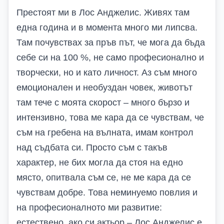
Престоят ми в Лос Анджелис. Живях там
една година и в момента много ми липсва.
Там почувствах за пръв път, че мога да бъда
себе си на 100 %, не само професионално и
творчески, но и като личност. Аз съм много
емоционален и необуздан човек, животът
там тече с моята скорост – много бързо и
интензивно, това ме кара да се чувствам, че
съм на гребена на вълната, имам контрол
над съдбата си. Просто съм с такъв
характер, не бих могла да стоя на едно
място, опитвала съм се, не ме кара да се
чувствам добре. Това неминуемо повлия и
на професионалното ми развитие:
естествено, ако си актьор – Лос Анджелис е