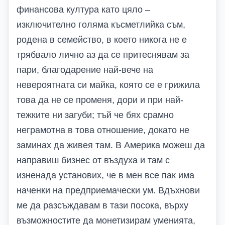
финансова култура като цяло –
изключително голяма късметлийка съм,
родена в семейство, в което никога не е
трябвало лично аз да се притеснявам за
пари, благодарение най-вече на
невероятната си майка, която се е грижила
това да не се променя, дори и при най-
тежките ни загуби; тъй че бях срамно
неграмотна в това отношение, докато не
заминах да живея там. В Америка можеш да
направиш бизнес от въздуха и там с
изненада установих, че в мен все пак има
наченки на предприемачески ум. Вдъхнови
ме да разсъждавам в тази посока, върху
възможностите да монетизирам уменията,