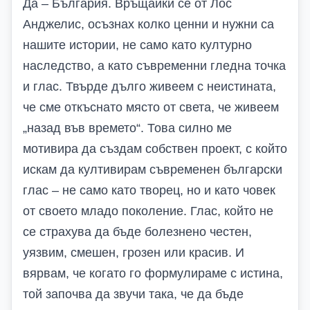
Да – България. Връщайки се от Лос
Анджелис, осъзнах колко ценни и нужни са
нашите истории, не само като културно
наследство, а като съвременни гледна точка
и глас. Твърде дълго живеем с неистината,
че сме откъснато място от света, че живеем
„назад във времето“. Това силно ме
мотивира да създам собствен проект, с който
искам да култивирам съвременен български
глас – не само като творец, но и като човек
от своето младо поколение. Глас, който не
се страхува да бъде болезнено честен,
уязвим, смешен, грозен или красив. И
вярвам, че когато го формулираме с истина,
той започва да звучи така, че да бъде