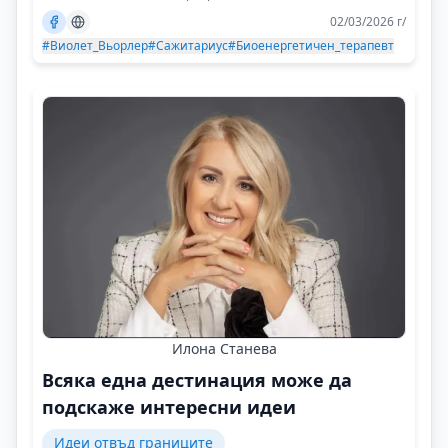
02/03/2026 г/
#Виолет_Вьорлер
#Сажитариус
#Биоенергетичен_терапевт
Илона Станева
Всяка една дестинация може да
подскаже интересни идеи
Идеи отвъд границите