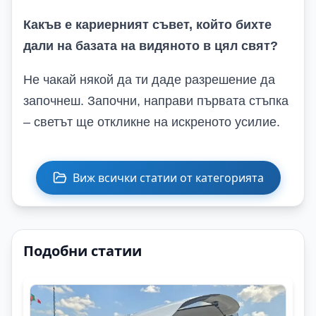
Какъв е кариерният съвет, който бихте
дали на базата на видяното в цял свят?
Не чакай някой да ти даде разрешение да
започнеш. Започни, направи първата стъпка
– светът ще откликне на искреното усилие.
Виж всички статии от категорията
Подобни статии