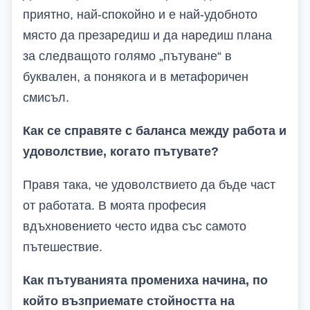
приятно, най-спокойно и е най-удобното
място да презаредиш и да наредиш плана
за следващото голямо „пътуване“ в
буквален, а понякога и в метафоричен
смисъл.
Как се справяте с баланса между работа и
удоволствие, когато пътувате?
Правя така, че удоволствието да бъде част
от работата. В моята професия
вдъхновението често идва със самото
пътешествие.
Как пътуванията промениха начина, по
който възприемате стойността на