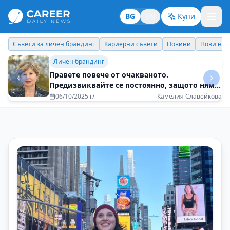
BG
EN
Купи
Кариерни съвети
Новини
Нови назначения
Днес празнува
Кариерни съвети
Борете се – не се предавайте
18/09/2025 г/
Блага Виденова