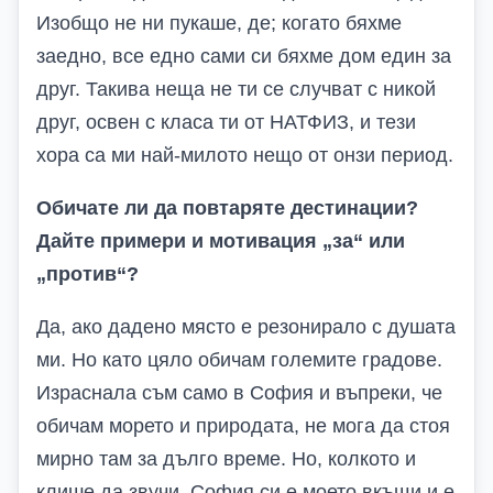
Изобщо не ни пукаше, де; когато бяхме
заедно, все едно сами си бяхме дом един за
друг. Такива неща не ти се случват с никой
друг, освен с класа ти от НАТФИЗ, и тези
хора са ми най-милото нещо от онзи период.
Обичате ли да повтаряте дестинации?
Дайте примери и мотивация „за“ или
„против“?
Да, ако дадено място е резонирало с душата
ми. Но като цяло обичам големите градове.
Израснала съм само в София и въпреки, че
обичам морето и природата, не мога да стоя
мирно там за дълго време. Но, колкото и
клише да звучи, София си е моето вкъщи и е