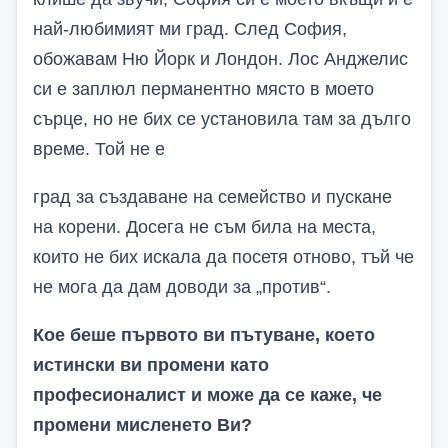
най-любимият ми град. След София,
обожавам Ню Йорк и Лондон. Лос Анджелис
си е заплюл перманентно място в моето
сърце, но не бих се установила там за дълго
време. Той не е
град за създаване на семейство и пускане
на корени. Досега не съм била на места,
които не бих искала да посетя отново, тъй че
не мога да дам доводи за „против“.
Кое беше първото ви пътуване, което
истински ви промени като
професионалист и може да се каже, че
промени мисленето Ви?