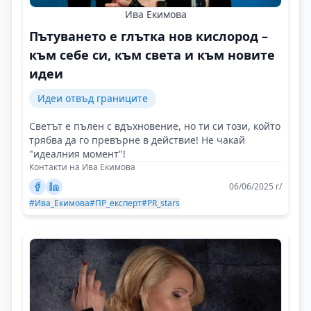
Ива Екимова
Пътуването е глътка нов кислород –
към себе си, към света и към новите
идеи
Идеи отвъд границите
Светът е пълен с вдъхновение, но ти си този, който
трябва да го превърне в действие! Не чакай
"идеалния момент"!
Контакти на Ива Екимова
06/06/2025 г/
#Ива_Екимова
#ПР_експерт
#PR_stars