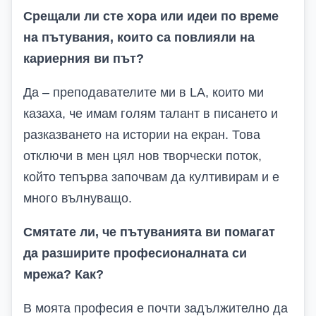
Срещали ли сте хора или идеи по време
на пътувания, които са повлияли на
кариерния ви път?
Да – преподавателите ми в LA, които ми
казаха, че имам голям талант в писането и
разказването на истории на екран. Това
отключи в мен цял нов творчески поток,
който тепърва започвам да култивирам и е
много вълнуващо.
Смятате ли, че пътуванията ви помагат
да разширите професионалната си
мрежа? Как?
В моята професия е почти задължително да