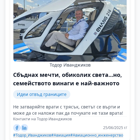
Тодор Иванджиков
Сбъднах мечти, обиколих света...но,
семейството винаги е най-важното
Идеи отвъд границите
Не затваряйте врати с трясък, светът се върти и
може да се наложи пак да почукате не тази врата!
Контакти на Тодор Иванджиков
25/06/2025 г/
#Тодор_Иванджиков
#Авиация
#Авиационно_инженерство