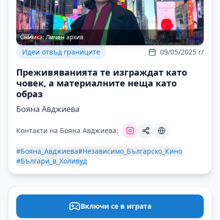
Снимка:
Личен архив
Идеи отвъд границите
09/05/2025 г/
Преживяванията те изграждат като
човек, а материалните неща като
образ
Бояна Авджиева
Контакти на Бояна Авджиева:
#Бояна_Авджиева
#Независимо_Българско_Кино
#Българи_в_Холивуд
Включи се в играта