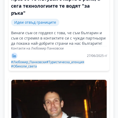
сега технологиите те водят "за
ръка"
Идеи отвъд границите
Винаги съм се гордеел с това, че съм българин и
съм се стремял в контактите си с чужди партньори
да покажа най-добрите страни на нас българите!
Контакти на Любомир Панковски
27/06/2025 г/
#Любомир_Панковски
#Туристическа_агенция
#Обиколи_света