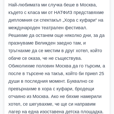
Най-любимата ми случка беше в Москва,
където с класа ми от НАТФИЗ представяхме
дипломния си спектакъл „Хора с куфари“ на
международен театрален фестивал.
Решихме да останем още няколко дни, за да
празнуваме Великден заедно там, и
тръгнахме да се местим в друг хотел, който
обаче се оказа, че не съществува.
Обиколихме половин Москва да го търсим, а
после в търсене на такъв, който би приел 25
души в последния момент. Буквално се
превърнахме в хора с куфари, бродещи
отчаяно из Москва. Ако не бяхме намерили
хотел, се шегувахме, че ще си направим
лагер на една изоставена детска площадка.