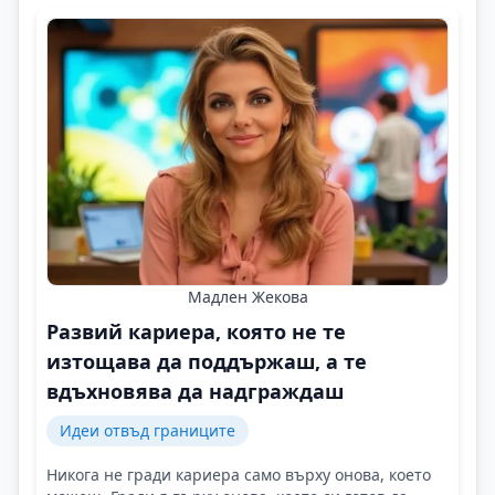
Мадлен Жекова
Развий кариера, която не те
изтощава да поддържаш, а те
вдъхновява да надграждаш
Идеи отвъд границите
Никога не гради кариера само върху онова, което