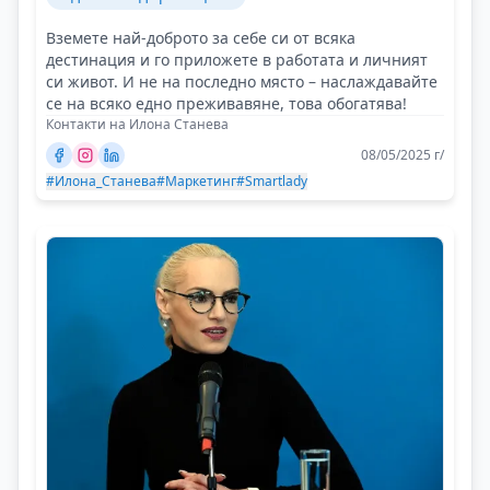
Вземете най-доброто за себе си от всяка
дестинация и го приложете в работата и личният
си живот. И не на последно място – наслаждавайте
се на всяко едно преживавяне, това обогатява!
Контакти на Илона Станева
08/05/2025 г/
#Илона_Станева
#Маркетинг
#Smartlady