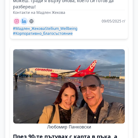
можеш. Гради я върху онова, което си готов да
разбереш!
Контакти на Мадлен Жекова
09/05/2025 г/
#Мадлен_Жекова
Stellium_Wellbeing
#Корпоративно_благосъстояние
Любомир Панковски
През 90-те пътувах с карта в ръка, а