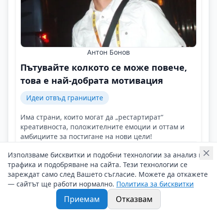
Антон Бонов
Пътувайте колкото се може повече,
това е най-добрата мотивация
Идеи отвъд границите
Има страни, които могат да „рестартират“
креативноста, положителните емоции и оттам и
амбициите за постигане на нови цели!
Контакти на Антон Бонов
Използваме бисквитки и подобни технологии за анализ на
08/05/2025 г/
трафика и подобряване на сайта. Тези технологии се
#Антон_Бонов
#Обиколи_света
#Атлетика
зареждат само след Вашето съгласие. Можете да откажете
— сайтът ще работи нормално.
Политика за бисквитки
Приемам
Отказвам