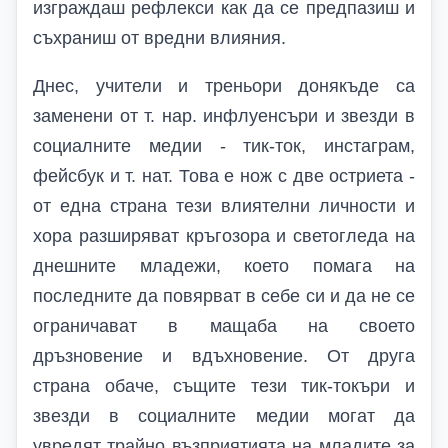
изграждаш рефлекси как да се предпазиш и
съхраниш от вредни влияния.
Днес, учители и треньори донякъде са
заменени от т. нар. инфлуенсъри и звезди в
социалните медии - тик-ток, инстаграм,
фейсбук и т. нат. Това е нож с две остриета -
от една страна тези влиятелни личности и
хора разширяват кръгозора и светогледа на
днешните младежи, което помага на
последните да повярват в себе си и да не се
ограничават в мащаба на своето
дръзновение и вдъхновение. От друга
страна обаче, същите тези тик-токъри и
звезди в социалните медии могат да
увредят трайно възприятията на младите за