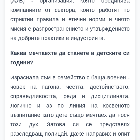
(АУВ) - организация, която обединява
компаниите от сектора, които работят по
стриктни правила и етични норми и чиято
мисия е разпространението и утвърждението
на добрите практики в индустрията.
Каква мечтаехте да станете в детските си
години?
Израснала съм в семейство с баща-военен -
човек на пагона, честта, достойнството,
справедливостта, реда и дисциплината.
Логично и аз по линия на косвеното
възпитание като дете също мечтаех да нося
този дух. Затова си се представях
разследващ полицай. Даже направих и опит