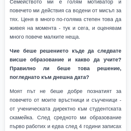
Семейството ми е голям мотиватор и
повечето ми действия са водени от мисъл за
тях. Ценя в много по-голяма степен това да
живея на момента - тук и сега, и оценявам
много повече малките неща.
Чие беше решението къде да следвате
висше образование и какво да учите?
Правилно ли беше това решение,
погледнато към днешна дата?
Моят път не беше добре познатият за
повечето от моите връстници и съученици -
от ученическата директно към студентската
скамейка. След средното ми образование
първо работих и едва след 4 години записах