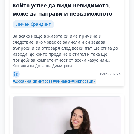
Който успее да види невидимото,
може да направи и невъзможното
Личен брандинг
За всяко нещо в живота си има причина и
следствие, ако човек се замисли и си задава
въпроси и си отговаря след всеки път ще стига до
изводи, до които преди не е стигал и така ще
придобива компетентност от всеки казус или
случай!
Контакти на Джоанна Димитрова
06/05/2025 г/
#Джоанна_Димитрова
#Финанси
#Корпорации