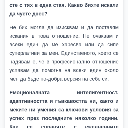
сте с тях в една стая. Какво бихте искали
да чуете днес?
Не бих могла да изисквам и да поставям
искания в това отношение. Не очаквам и
всеки един да ме харесва или да сипе
суперлативи за мен. Единственото, което се
надявам е, че в професионално отношение
успявам да помогна на всеки един около
мен да бъде по-добра версия на себе си.
Емоционалната интелигентност,
адаптивността и гъвкавостта ни, както и
меките ни умения са ключови условия за
успех през последните няколко години.
Как се справяте с ежедневните