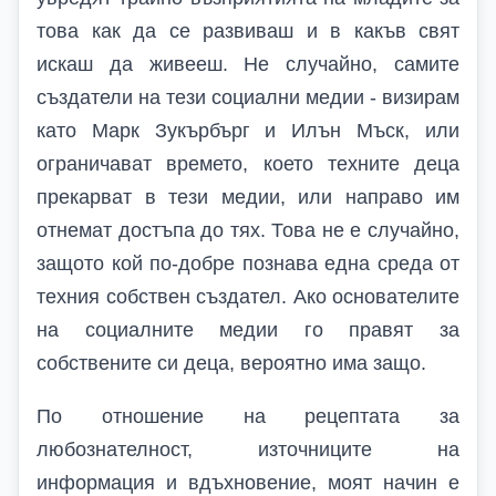
това как да се развиваш и в какъв свят
искаш да живееш. Не случайно, самите
създатели на тези социални медии - визирам
като Марк Зукърбърг и Илън Мъск, или
ограничават времето, което техните деца
прекарват в тези медии, или направо им
отнемат достъпа до тях. Това не е случайно,
защото кой по-добре познава една среда от
техния собствен създател. Ако основателите
на социалните медии го правят за
собствените си деца, вероятно има защо.
По отношение на рецептата за
любознателност, източниците на
информация и вдъхновение, моят начин е