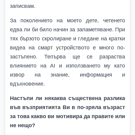
записвам.
За поколението на моето дете, четенето
едва ли би било начин за запаметяване. При
тях бързото скролиране и гледане на кратки
видеа на смарт устройството е много по-
застъпено. Тепърва ще се разраства
влиянието на AI и използването му като
извор на знание, информация и
вдъхновение.
Настъпи ли някаква съществена разлика
във възприятията Ви в по-зряла възраст
за това какво ви мотивира да правите или
не нещо?