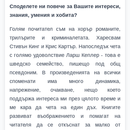
Споделете ни повече за Вашите интереси,
знания, умения и хобита?
Голям почитател съм на хорър романите,
трилърите и криминалетата. Харесвам
Стивън Кинг и Крис Картър. Напоследък чета
с голямо удоволствие Ларш Кеплер - това е
шведско семейство, пишещо под общ
псевдоним. В произведенията на всички
споменати има много динамика,
напрежение, очакване, нещо което
поддържа интереса ми през цялото време и
ме кара да чета на един дъх. Книгите
развиват въображението и помагат на
читателя да се откъснат за малко от