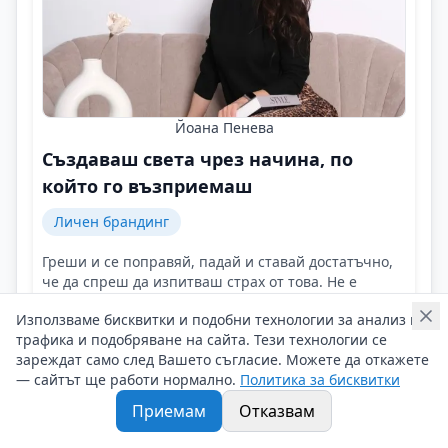
Йоана Пенева
Създаваш света чрез начина, по
който го възприемаш
Личен брандинг
Греши и се поправяй, падай и ставай достатъчно,
че да спреш да изпитваш страх от това. Не е
страшно да се провалиш, страшно е да не опиташ!
Използваме бисквитки и подобни технологии за анализ на
Контакти на Йоана Пенева
трафика и подобряване на сайта. Тези технологии се
06/05/2025 г/
зареждат само след Вашето съгласие. Можете да откажете
#Йоана_Пенева
#Йоана_Естетикс
#Личен_стил
— сайтът ще работи нормално.
Политика за бисквитки
Приемам
Отказвам