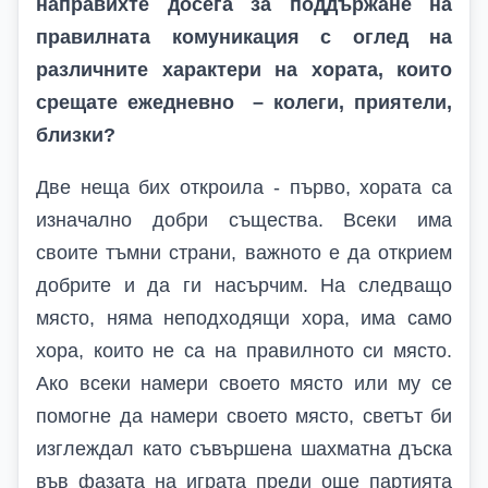
направихте досега за поддържане на
правилната комуникация с оглед на
различните характери на хората, които
срещате ежедневно – колеги, приятели,
близки?
Две неща бих откроила - първо, хората са
изначално добри същества. Всеки има
своите тъмни страни, важното е да открием
добрите и да ги насърчим. На следващо
място, няма неподходящи хора, има само
хора, които не са на правилното си място.
Ако всеки намери своето място или му се
помогне да намери своето място, светът би
изглеждал като съвършена шахматна дъска
във фазата на играта преди още партията