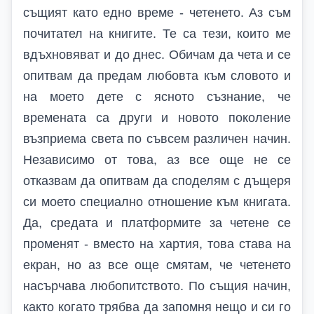
същият като едно време - четенето. Аз съм
почитател на книгите. Те са тези, които ме
вдъхновяват и до днес. Обичам да чета и се
опитвам да предам любовта към словото и
на моето дете с ясното съзнание, че
времената са други и новото поколение
възприема света по съвсем различен начин.
Независимо от това, аз все още не се
отказвам да опитвам да споделям с дъщеря
си моето специално отношение към книгата.
Да, средата и платформите за четене се
променят - вместо на хартия, това става на
екран, но аз все още смятам, че четенето
насърчава любопитството. По същия начин,
както когато трябва да запомня нещо и си го