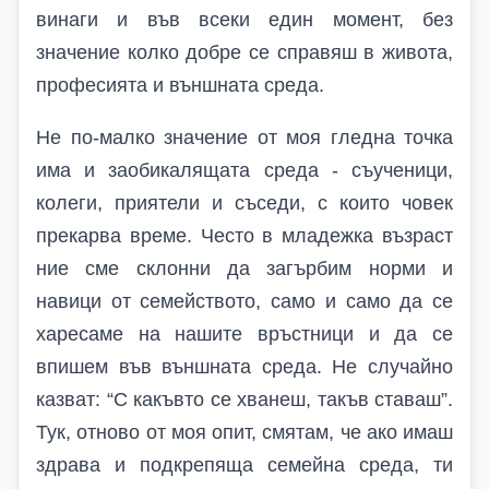
винаги и във всеки един момент, без
значение колко добре се справяш в живота,
професията и външната среда.
Не по-малко значение от моя гледна точка
има и заобикалящата среда - съученици,
колеги, приятели и съседи, с които човек
прекарва време. Често в младежка възраст
ние сме склонни да загърбим норми и
навици от семейството, само и само да се
харесаме на нашите връстници и да се
впишем във външната среда. Не случайно
казват: “С какъвто се хванеш, такъв ставаш”.
Тук, отново от моя опит, смятам, че ако имаш
здрава и подкрепяща семейна среда, ти