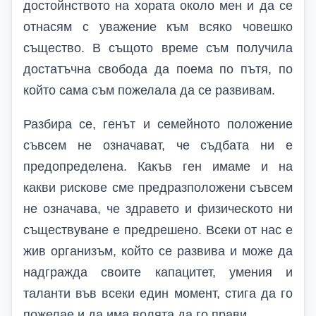
достойнството на хората около мен и да се
отнасям с уважение към всяко човешко
същество. В същото време съм получила
достатъчна свобода да поема по пътя, по
който сама съм пожелала да се развивам.
Разбира се, генът и семейното положение
съвсем не означават, че съдбата ни е
предопределена. Какъв ген имаме и на
какви рискове сме предразположени съвсем
не означава, че здравето и физическото ни
съществуване е предрешено. Всеки от нас е
жив организъм, който се развива и може да
надгражда своите капацитет, умения и
таланти във всеки един момент, стига да го
пожелае и да има волята да го прави.