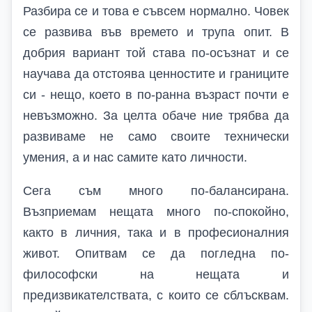
Разбира се и това е съвсем нормално. Човек
се развива във времето и трупа опит. В
добрия вариант той става по-осъзнат и се
научава да отстоява ценностите и границите
си - нещо, което в по-ранна възраст почти е
невъзможно. За целта обаче ние трябва да
развиваме не само своите технически
умения, а и нас самите като личности.
Сега съм много по-балансирана.
Възприемам нещата много по-спокойно,
както в личния, така и в професионалния
живот. Опитвам се да погледна по-
философски на нещата и
предизвикателствата, с които се сблъсквам.