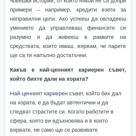
човешки истории, от които някои не са добри
примери – например, кредити взети за
неправилни цели. Ако успееш да овладееш
умението да управляваш финансите си
разумно и да живееш в рамките на
средствата, които имаш, вярвам, че парите
ще са ти напълно достатъчни.
Какъв е най-ценният кариерен съвет,
който бихте дали на хората?
Най-ценният кариерен съвет, който бих дал
на хората, е да бъдат автентични и да
следват страстите си. Когато работите в
сфера, която ви вдъхновява и в която
вярвате, не само ще се развивате