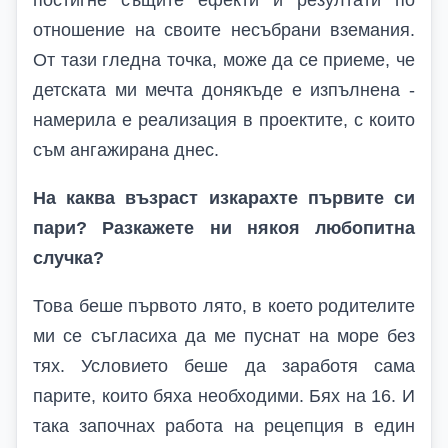
постигне същите ефекти и резултати по
отношение на своите несъбрани вземания.
От тази гледна точка, може да се приеме, че
детската ми мечта донякъде е изпълнена -
намерила е реализация в проектите, с които
съм ангажирана днес.
На каква възраст изкарахте първите си
пари? Разкажете ни някоя любопитна
случка?
Това беше първото лято, в което родителите
ми се съгласиха да ме пуснат на море без
тях. Условието беше да заработя сама
парите, които бяха необходими. Бях на 16. И
така започнах работа на рецепция в един