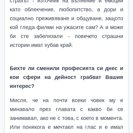
страхът - източник на вълнение и емоции
като облекчение, любопитство, а дори и
социално преживяване и общуване, защото
кой гледа филми на ужасите сам? А и може
би сте забелязали - повечето страшни
истории имат хубав край.
Бихте ли сменили професията си днес и
кои сфери на дейност грабват Вашия
интерес?
Мисля, че на почти всеки човек му е
минавало през главата с какво би се
занимавал, ако не с това, с което в момента.
Или понякога е мечтаел на глас и е имал