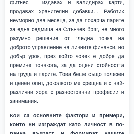
фитнес – издавах и валидирах карти,
продавах хранителни добавки… Работих
неуморно два месеца, за да похарча парите
за една седмица на Слънчев бряг, не много
разумно решение от гледна точка на
доброто управление на личните финанси, но
добър урок, през който човек е добре да
премине понякога, за да оцени стойността
на труда и парите. Това беше също полезен
и ценен опит, доколкото ме срещна и с най-
различни хора с разностранни професии и
занимания.
Кои са основните фактори и примери,
които ни изграждат като личност в по-
ранна възраст и формират нашите