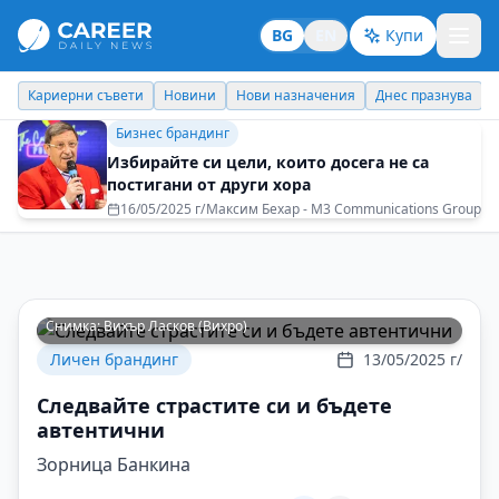
BG
EN
Купи
Новини
Нови назначения
Днес празнува
Похвали работодате
Бизнес брандинг
Избирайте си цели, които досега не са
постигани от други хора
16/05/2025 г/
Максим Бехар - M3 Communications Group
Снимка:
Вихър Ласков (Вихро)
Личен брандинг
13/05/2025 г/
Следвайте страстите си и бъдете
автентични
Зорница Банкина