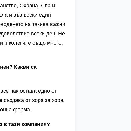
анство, Охрана, Спа и
ела и във всеки един
оводенето на такива важни
удоволствие всеки ден. Не
и и колеги, е също много,
нен? Какви са
все пак остава едно от
е създава от хора за хора.
ионна форма.
о в тази компания?