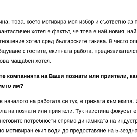
ина. Това, което мотивира моя избор и съответно аз
фантастичен хотел е фактът, че това е най-новия, на
тношение хотел сред българските такива. В чисто оп
щуване с гостите, екипната работа, предизвикателст
кова мащабен хотел.
те компанията на Ваши познати или приятели, ка
ието им?
в началото на работата си тук, е грижата към екипа. 
ла на познати или приятели. Тук наистина фокусът 
 неговите потребности спрямо динамиката на индуст
но мотивиран екип води до предоставяне на 5-зездна