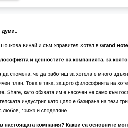
 думи..
 Поцкова-Кинай и съм Управител Хотел в
Grand
Hote
илософията и ценностите на компанията, за която
a
да спомена, че да работиш за хотела
е много вдъхн
ичен план. Това е така, защото философията на хоте
re
.
Share
,
като обхвата им е насочен не само към гост
телската индустрия като цяло е базирана на тези три
с любов, грижа и споделяне.
 в настоящата компания? Какви са основните мо