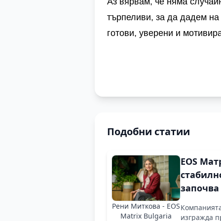
Аз вярвам, че няма случай
търпеливи, за да дадем на
готови, уверени и мотивир
Подобни статии
EOS Мат
стабилн
започва 
финансо
Рени Миткова - EOS
Компанията
грамотн
Matrix Bulgaria
изгражда п