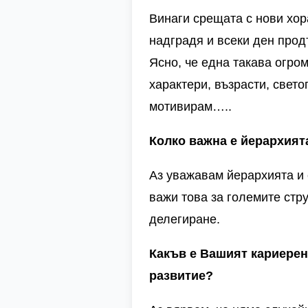
Винаги срещата с нови хор
надградя и всеки ден прод
Ясно, че една такава огро
характери, възрасти, свето
мотивирам…..
Колко важна е йерархията
Аз уважавам йерархията и 
важи това за големите стру
делегиране.
Какъв е Вашият кариерен
развитие?