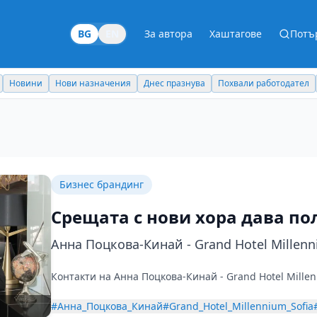
BG
EN
За автора
Хаштагове
Потъ
Новини
Нови назначения
Днес празнува
Похвали работодател
Бизнес брандинг
Срещата с нови хора дава по
Анна Поцкова-Кинай - Grand Hotel Millenn
Контакти на Анна Поцкова-Кинай - Grand Hotel Millen
#Анна_Поцкова_Кинай
#Grand_Hotel_Millennium_Sofia