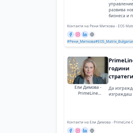
спазени
управление
развива но
обещан
бизнеса и 
грамотност
Контакти на Рени Миткова - EOS Matri
обществена
#Рени_Миткова
#EOS_Matrix_Bulgaria
PrimeLin
години
стратег
инвести
Ели Димова -
Да изгражд
човешк
PrimeLine
изграждаш
Consultants
потенци
International
Контакти на Ели Димова - PrimeLine Co