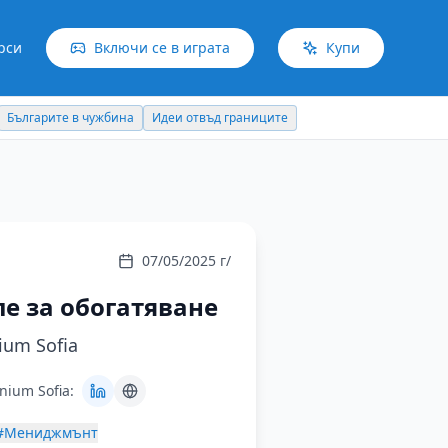
рси
Включи се в играта
Купи
Българите в чужбина
Идеи отвъд границите
07/05/2025 г/
ле за обогатяване
ium Sofia
nium Sofia:
#Мениджмънт