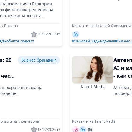
пред с
 на вземания в България,
ви финансови решения за
ия
поставя финансовата
 в центъра на своята
x Bulgaria
Контакти на Николай Хаджидонч
 мисия!
30/06/2026 г/
#Джобните_подкаст
#Николай_Хаджидончев
#Бизнес_
e: 20
Автен
Бизнес брандинг
AI и в
ическа
- как с
ция в
разви
Talent Media
аш хора означава да
AI няма 
ия
инфлу
 бъдеще!
посредс
ал
марке
nsultants International
Контакти на Talent Media
13/02/2026 г/