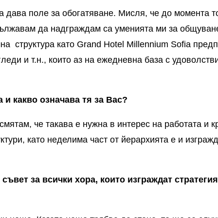
а дава поле за обогатяване. Мисля, че до момента т
ължавам да надграждам са уменията ми за общуване
мна структура като
Grand
Hotel
Millennium
Sofia
предп
гледи и т.н., които аз на ежедневна база с удоволст
 и какво означава тя за Вас?
смятам, че такава е нужна в интерес на работата и к
ктури, като неделима част от йерархията е и изграж
 съвет за всички хора, които изграждат стратеги