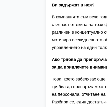
Ви задържат в нея?
В компанията
съм вече год
съм част от екипа на този 
различен в концептуално о
мотивира всекидневното об
управлението на един тол
Ако трябва да препоръча
за да привлечете вниман
Това, което забелязах още 
трябва да препоръчам хоте
на персонала, отчитане на
Разбира се, един достатъч