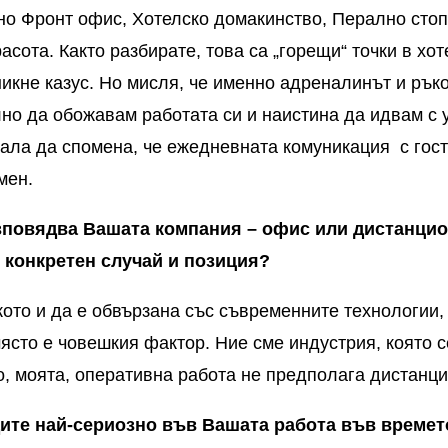
нно Фронт офис, Хотелско домакинство, Перално стоп
асота. Както разбирате, това са „горещи“ точки в хот
икне казус. Но мисля, че именно адреналинът и рък
но да обожавам работата си и наистина да идвам с 
кала да спомена, че ежедневната комуникация с гост
мен.
зповядва Вашата компания – офис или дистанцио
конкретен случай и позиция?
кото и да е обвързана със съвременните технологии, 
ясто е човешкия фактор. Ние сме индустрия, която с
ено, моята, оперативна работа не предполага дистанц
дите най-сериозно във Вашата работа във времет