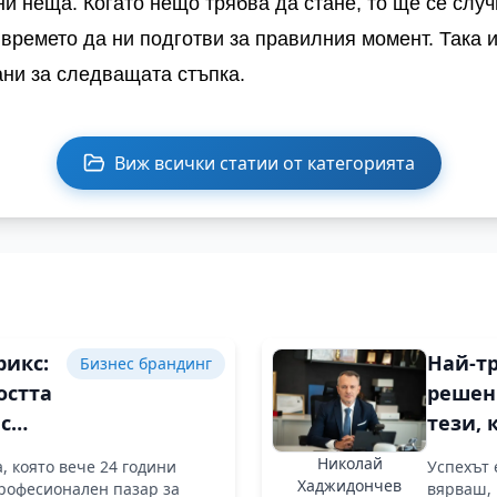
ни неща. Когато нещо трябва да стане, то ще се случ
 времето да ни подготви за правилния момент. Така 
ани за следващата стъпка.
Виж всички статии от категорията
рикс:
Най-т
Бизнес брандинг
остта
решен
с
тези, 
ва
можеш
Николай
, която вече 24 години
Успехът 
ост и
защи
Хаджидончев
рофесионален пазар за
вярваш, 