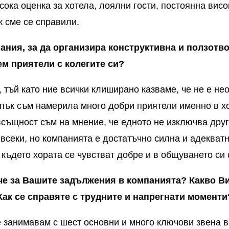
сока оценка за хотела, лоялни гости, постоянна висок
ак сме се справили.
ания, за да организира конструктивна и ползотво
ем приятели с колегите си?
, тъй като ние всички клиширано казваме, че не е н
з пък съм намерила много добри приятели именно в хо
всъщност съм на мнение, че едното не изключва друг
всеки, но компанията е достатъчно силна и адекватн
където хората се чувстват добре и в общуването си 
че за Вашите задължения в компанията? Какво Ви
Как се справяте с трудните и напрегнати моменти
е занимавам с шест основни и много ключови звена 