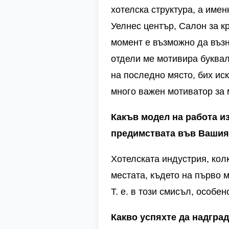
хотелска структура, а име
Уелнес център, Салон за кр
момент е възможно да възн
отдели ме мотивира буквал
на последно място, бих ис
много важен мотиватор за 
Какъв модел на работа и
предимствата във Вашия 
Хотелската индустрия, кол
местата, където на първо м
Т. е. в този смисъл, особ
Какво успяхте да надгра