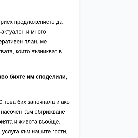
 приех предложението да
й-актуален и много
еративен план, ме
вата, които възникват в
кво бихте им споделили,
С това бих започнала и ако
е насочен към обгрижване
рията и живота въобще.
 услуга към нашите гости,