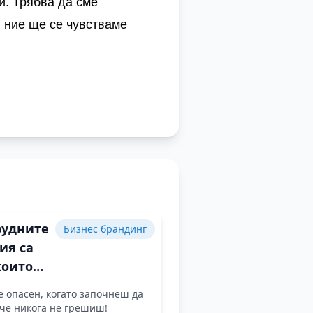
и. Трябва да сме
и ние ще се чувстваме
рудните
Бизнес брандинг
ия са
които
 да
е опасен, когато започнеш да
тиш
че никога не грешиш!