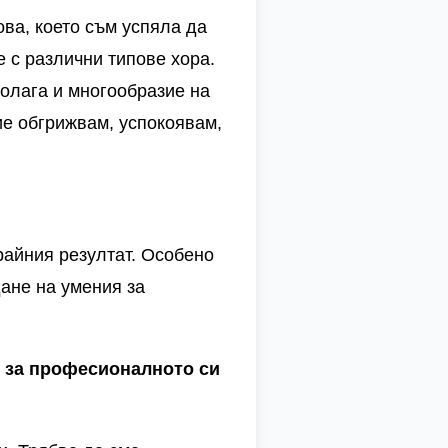
ова, което съм успяла да
 с различни типове хора.
олага и многообразие на
вие обгрижвам, успокоявам,
райния резултат. Особено
дане на умения за
я за професионалното си