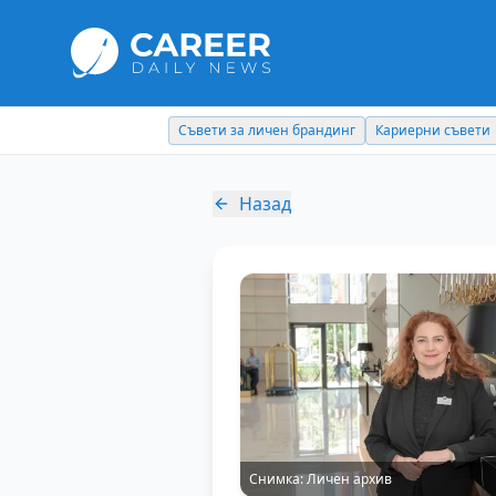
Съвети за личен брандинг
Кариерни съвети
Назад
Снимка:
Личен архив