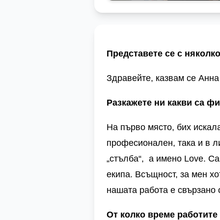
Представете се с няколко
Здравейте, казвам се Анна
Разкажете ни какви са ф
На
първо място, бих искал
професионален, така и в л
„стълба“, а имено
Love
.
Ca
екипа. Всъщност, за мен хо
нашата работа е свързано 
От колко време работите