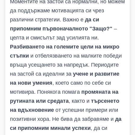
Моментите на застой са нормални, но можем
да поддържаме мотивацията си чрез
различни стратегии. Важно е
да си
припомним първоначалното "Защо?"
–
целта и смисълът зад усилията ни.
Разбиването на големите цели на микро
стъпки
и отбелязването на малките победи
връща усещането за напредък. Периодите
на застой са идеални за
учене и развитие
на нови умения
, което само по себе си
мотивира. Понякога помага
промяната на
рутината или средата
, както и
търсенето
на вдъхновение
от успешни примери или
позитивни хора. Не бива да забравяме и
да
си припомним минали успехи
, да си