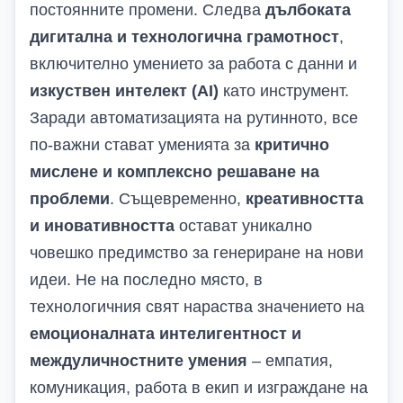
постоянните промени. Следва
дълбоката
дигитална и технологична грамотност
,
включително умението за работа с данни и
изкуствен интелект (AI)
като инструмент.
Заради автоматизацията на рутинното, все
по-важни стават уменията за
критично
мислене и комплексно решаване на
проблеми
. Същевременно,
креативността
и иновативността
остават уникално
човешко предимство за генериране на нови
идеи. Не на последно място, в
технологичния свят нараства значението на
емоционалната интелигентност и
междуличностните умения
– емпатия,
комуникация, работа в екип и изграждане на