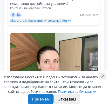
няма нищо достойно за уважение!
Контакти на Мартин Петров
14/08/2025 г/
#Марто_сп
#Маркетинг_и_реклама
#Медии
Използваме бисквитки и подобни технологии за анализ на
трафика и подобряване на сайта. Тези технологии се
зареждат само след Вашето съгласие. Можете да откажете
— сайтът ще работи нормално.
Политика за бисквитки
Гергана Димова
Приемам
Отказвам
Кариерата ви е успешна, ако все
повече хора искат да работят с вас