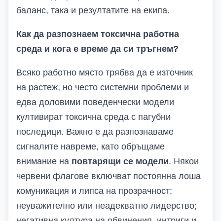
баланс, така и резултатите на екипа.
Как да разпознаем токсична работна
среда и кога е време да си тръгнем?
Всяко работно място трябва да е източник
на растеж, но често системни проблеми и
едва доловими поведенчески модели
култивират токсична среда с пагубни
последици. Важно е да разпознаваме
сигналите навреме, като обръщаме
внимание на
повтарящи се модели
. Някои
червени флагове включват постоянна лоша
комуникация и липса на прозрачност;
неуважително или неадекватно лидерство;
негативна култура на обвинения, интриги и