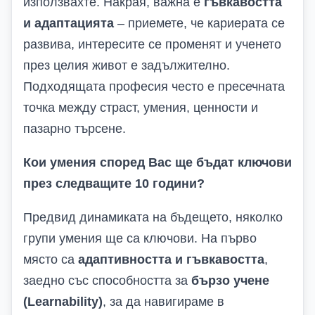
използвахте. Накрая, важна е
гъвкавостта
и адаптацията
– приемете, че кариерата се
развива, интересите се променят и ученето
през целия живот е задължително.
Подходящата професия често е пресечната
точка между страст, умения, ценности и
пазарно търсене.
Кои умения според Вас ще бъдат ключови
през следващите 10 години?
Предвид динамиката на бъдещето, няколко
групи умения ще са ключови. На първо
място са
адаптивността и гъвкавостта
,
заедно със способността за
бързо учене
(Learnability)
, за да навигираме в