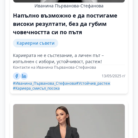
Иванина Първанова-Стефанова
Напълно възможно е да постигаме
високи резултати, без да губим
човечността си по пътя
Кариерни съвети
Кариерата не е състезание, а личен път –
изпълнен с избори, устойчивост, растеж!
Контакти на Иванина Първанова-Стефанова
13/05/2025 г/
#Иванина_Първанова_Стефанова
#Устойчив_растеж
#Кариера_смисъл_посока