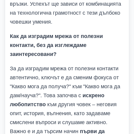
връзки. Успехът ще зависи от комбинацията
на технологична грамотност с тези дълбоко
човешки умения.
Как да изградим мрежа от полезни
контакти, без да изглеждаме
заинтересовани?
За да изградим мрежа от полезни контакти
автентично, ключът е да сменим фокуса от
"Какво мога да получа?" към "Какво мога да
дам/науча?". Това започва с
искрено
любопитство
към другия човек – неговия
опит, история, вълнения, като задаваме
смислени въпроси и слушаме активно.
Важно е и да търсим начин
първи да