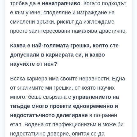
трябва да е
ненатрапчиво
. Когато подходът
е към учене, споделяне и изграждане на
смислени връзки, рискът да изглеждаме
просто заинтересовани намалява драстично.
Каква е най-голямата грешка, която сте
допуснали в кариерата си, и какво
научихте от нея?
Всяка кариера има своите неравности. Една
от значимите ми грешки, от която научих
много, беше свързана с
управлението на
твърде много проекти едновременно и
недостатъчното делегиране
в по-ранен
етап. Водена от перфекционизъм и може би
недостатъчно доверие, опитах се да