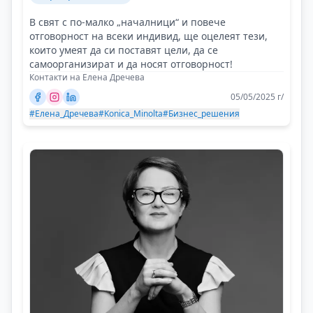
В свят с по-малко „началници“ и повече
отговорност на всеки индивид, ще оцелеят тези,
които умеят да си поставят цели, да се
самоорганизират и да носят отговорност!
Контакти на Елена Дречева
05/05/2025 г/
#Елена_Дречева
#Konica_Minolta
#Бизнес_решения