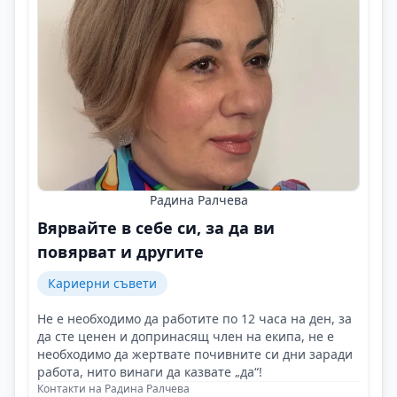
Радина Ралчева
Вярвайте в себе си, за да ви
повярват и другите
Кариерни съвети
Не е необходимо да работите по 12 часа на ден, за
да сте ценен и допринасящ член на екипа, не е
необходимо да жертвате почивните си дни заради
работа, нито винаги да казвате „да“!
Контакти на Радина Ралчева