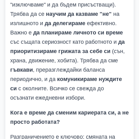
"изключваме" и да бъдем присъстващи).
Трябва да се
научим да казваме "не"
на
излишното и
да делегираме
ефективно.
Важно е
да планираме личното си време
със същата сериозност като работното и
да
приоритизираме грижата за себе си
(сън,
храна, движение, хобита). Трябва да сме
гъвкави
, преразглеждайки баланса
периодично, и да
комуникираме нуждите
си
с околните. Всичко се свежда до
осъзнати ежедневни избори.
Кога е време да сменим кариерата си, а не
просто работата?
Разграничението е ключово: смяната на