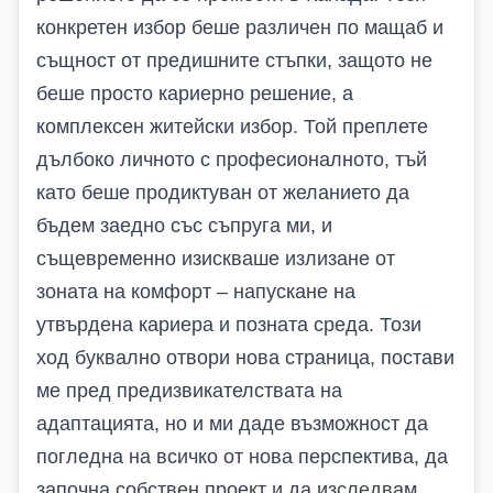
конкретен избор беше различен по мащаб и
същност от предишните стъпки, защото не
беше просто кариерно решение, а
комплексен житейски избор. Той преплете
дълбоко личното с професионалното, тъй
като беше продиктуван от желанието да
бъдем заедно със съпруга ми, и
същевременно изискваше излизане от
зоната на комфорт – напускане на
утвърдена кариера и позната среда. Този
ход буквално отвори нова страница, постави
ме пред предизвикателствата на
адаптацията, но и ми даде възможност да
погледна на всичко от нова перспектива, да
започна собствен проект и да изследвам