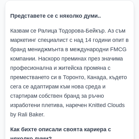
Представете се с няколко думи..
Казвам се Ралица Тодорова-Бейкър. Аз съм
маркетинг специалист с над 14 години опит в
бранд мениджмънта в международни FMCG
компании. Наскоро преминах през значима
професионална и житейска промяна с
преместването си в Торонто, Канада, където
сега се адаптирам към нова среда и
стартирам собствен бранд за ръчно
изработени плетива, наречен Knitted Clouds
by Rali Baker.
Как бихте описали своята кариера с
няколко думи?