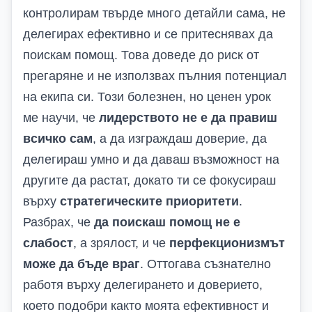
контролирам твърде много детайли сама, не
делегирах ефективно и се притеснявах да
поискам помощ. Това доведе до риск от
прегаряне и не използвах пълния потенциал
на екипа си. Този болезнен, но ценен урок
ме научи, че
лидерството не е да правиш
всичко сам
, а да изграждаш доверие, да
делегираш умно и да даваш възможност на
другите да растат, докато ти се фокусираш
върху
стратегическите приоритети
.
Разбрах, че
да поискаш помощ не е
слабост
, а зрялост, и че
перфекционизмът
може да бъде враг
. Оттогава съзнателно
работя върху делегирането и доверието,
което подобри както моята ефективност и