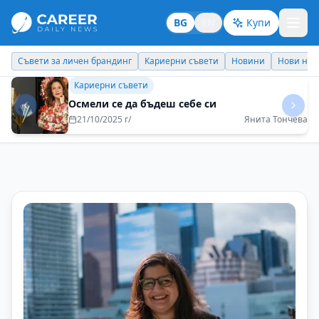
BG
EN
Купи
Кариерни съвети
Новини
Нови назначения
Днес празнува
Кариерни съвети
Теорията и практиката не винаги вървят
ръка за ръка
29/08/2025 г/
Наталия Футекова