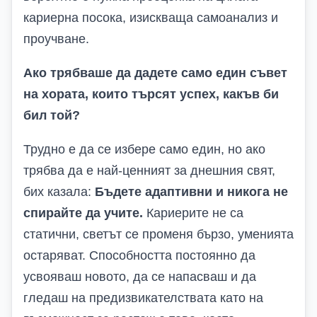
кариерна посока, изискваща самоанализ и
проучване.
Ако трябваше да дадете само един съвет
на хората, които търсят успех, какъв би
бил той?
Трудно е да се избере само един, но ако
трябва да е най-ценният за днешния свят,
бих казала:
Бъдете адаптивни и никога не
спирайте да учите.
Кариерите не са
статични, светът се променя бързо, уменията
остаряват. Способността постоянно да
усвояваш новото, да се напасваш и да
гледаш на предизвикателствата като на