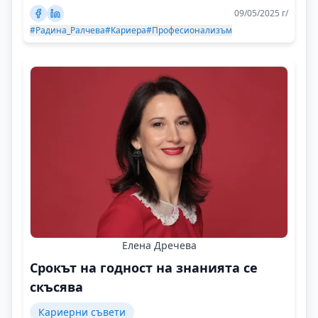
09/05/2025 г/
#Радина_Ралчева
#Кариера
#Професионализъм
Елена Дречева
Срокът на годност на знанията се
скъсява
Кариерни съвети