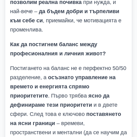
позволим реална почивка
при нужда, и
най-вече –
да бъдем добри и търпеливи
към себе си
, приемайки, че мотивацията е
променлива.
Как да постигнем баланс между
професионалния и личния живот?
Постигането на баланс не е перфектно 50/50
разделение, а
осъзнато управление на
времето и енергията спрямо
приоритетите
. Първо трябва
ясно да
дефинираме тези приоритети
и в двете
сфери. След това е ключово
поставянето
на ясни граници
– времеви,
пространствени и ментални (да се научим да