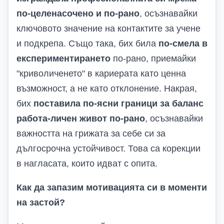
по-целенасочено и по-рано
, осъзнавайки
ключовото значение на контактите за учене
и подкрепа. Също така, бих била
по-смела в
експериментирането
по-рано, приемайки
"криволиченето" в кариерата като ценна
възможност, а не като отклонение. Накрая,
бих
поставила по-ясни граници за баланс
работа-личен живот по-рано
, осъзнавайки
важността на грижата за себе си за
дългосрочна устойчивост. Това са корекции
в нагласата, които идват с опита.
Как да запазим мотивацията си в моменти
на застой?