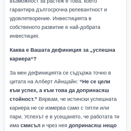
възможност за растеж е това, което
гарантира дългосрочна релевантност и
удовлетворение. Инвестицията в
собственото развитие е най-добрата
инвестиция.
Каква е Вашата дефиниция за „успешна
кариера“?
За мен дефиницията се съдържа точно в
цитата на Алберт Айнщайн:
“Не се цели
към успех, а към това да допринасяш
стойност.”
Вярвам, че истински успешната
кариера не се измерва само с титли или
пари. Успехът е в усещането, че работата ти
има
смисъл
и чрез нея
допринасяш нещо