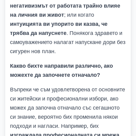
негативизмът от работата трайно влияе
на личния ви живот
; или когато
интуицията ви упорито ви казва, че
трябва да напуснете
. Понякога здравето и
самоуважението налагат напускане дори без
сигурен нов план.
Какво бихте направили различно, ако
можехте да започнете отначало?
Въпреки че съм удовлетворена от основните
си житейски и професионални избори, ако
можех да започна отначало със сегашното
си знание, вероятно бих променила някои
подходи и нагласи. Например, бих
изграждала професионалната си мрежа