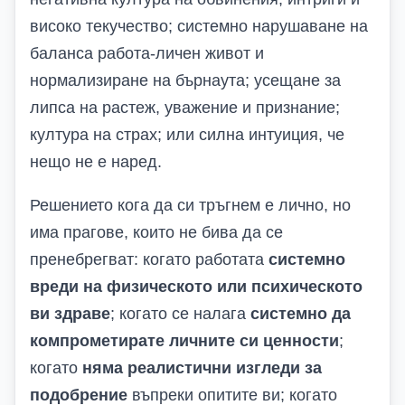
високо текучество; системно нарушаване на
баланса работа-личен живот и
нормализиране на бърнаута; усещане за
липса на растеж, уважение и признание;
култура на страх; или силна интуиция, че
нещо не е наред.
Решението кога да си тръгнем е лично, но
има прагове, които не бива да се
пренебрегват: когато работата
системно
вреди на физическото или психическото
ви здраве
; когато се налага
системно да
компрометирате личните си ценности
;
когато
няма реалистични изгледи за
подобрение
въпреки опитите ви; когато