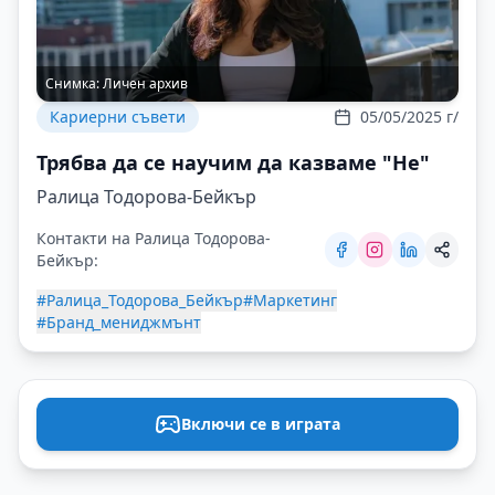
Снимка:
Личен архив
Кариерни съвети
05/05/2025 г/
Трябва да се научим да казваме "Не"
Ралица Тодорова-Бейкър
Контакти на Ралица Тодорова-
Бейкър:
#Ралица_Тодорова_Бейкър
#Маркетинг
#Бранд_мениджмънт
Включи се в играта