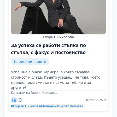
Глория Николова
За успеха се работи стъпка по
стъпка, с фокус и постоянство
Кариерни съвети
Успешна е онази кариера, в която създаваш
стойност и следа. Където усещаш, че това, което
правиш, има смисъл не само за теб, но и за
другите!
Контакти на Глория Николова
07/05/2025 г/
#Глория_Николова
#Финанси
#Експат_Капитал