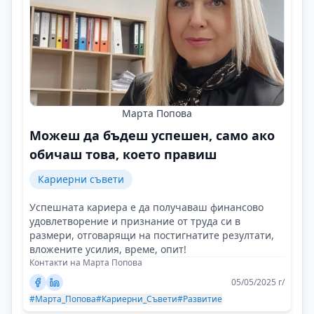
Марта Попова
Можеш да бъдеш успешен, само ако
обичаш това, което правиш
Кариерни съвети
Успешната кариера е да получаваш финансово
удовлетворение и признание от труда си в
размери, отговарящи на постигнатите резултати,
вложените усилия, време, опит!
Контакти на Марта Попова
05/05/2025 г/
#Марта_Попова
#Кариерни_Съвети
#Развитие