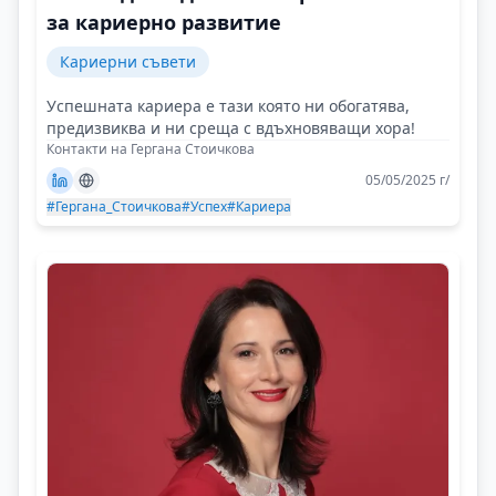
за кариерно развитие
Кариерни съвети
Успешната кариера е тази която ни обогатява,
предизвиква и ни среща с вдъхновяващи хора!
Контакти на Гергана Стоичкова
05/05/2025 г/
#Гергана_Стоичкова
#Успех
#Кариера