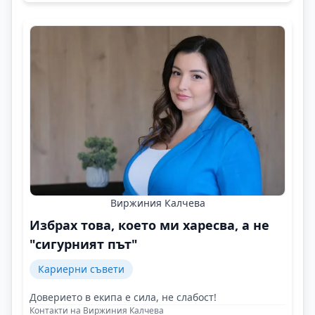
Виржиния Калчева
Избрах това, което ми харесва, а не
"сигурният път"
Кариерни съвети
Доверието в екипа е сила, не слабост!
Контакти на Виржиния Калчева