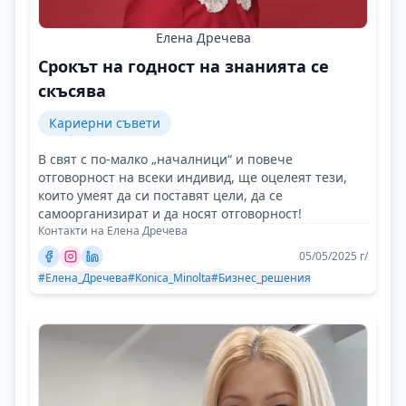
Елена Дречева
Срокът на годност на знанията се
скъсява
Кариерни съвети
В свят с по-малко „началници“ и повече
отговорност на всеки индивид, ще оцелеят тези,
които умеят да си поставят цели, да се
самоорганизират и да носят отговорност!
Контакти на Елена Дречева
05/05/2025 г/
#Елена_Дречева
#Konica_Minolta
#Бизнес_решения