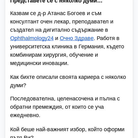
Представете се с няколко думи…
Казвам се д-р Атанас Богоев и съм
консултант очен лекар, преподавател и
създател на дигитално съдържание в
Ophthalmology24
и
Очно Здраве
. Работя в
университетска клиника в Германия, където
комбинирам хирургия, обучение и
медицински иновации.
Как бихте описали своята кариера с няколко
думи?
Последователна, целенасочена и пълна с
обратни премеждия, от които се уча
ежедневно.
Кой беше най-важният избор, който оформи
пътя Ви?