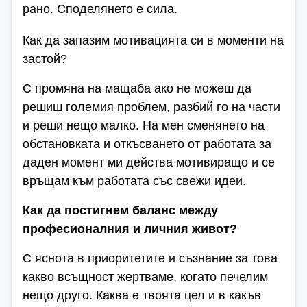
рано. Споделянето е сила.
Как да запазим мотивацията си в моменти на
застой?
С промяна на мащаба ако не можеш да
решиш големия проблем, разбий го на части
и реши нещо малко. На мен сменянето на
обстановката и откъсването от работата за
даден момент ми действа мотивиращо и се
връщам към работата със свежи идеи.
Как да постигнем баланс между
професионалния и личния живот?
С яснота в приоритетите и съзнание за това
какво всъщност жертваме, когато печелим
нещо друго. Каква е твоята цел и в какъв