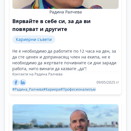
Радина Ралчева
Вярвайте в себе си, за да ви
повярват и другите
Кариерни съвети
Не е необходимо да работите по 12 часа на ден, за
да сте ценен и допринасящ член на екипа, не е
необходимо да жертвате почивните си дни заради
работа, нито винаги да казвате „да“!
Контакти на Радина Ралчева
09/05/2025 г/
#Радина_Ралчева
#Кариера
#Професионализъм