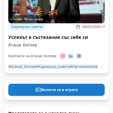
Снимка:
Личен архив
Кариерни съвети
05/05/2025 г/
Успехът е състезание със себе си
Атанас Богоев
Контакти на Атанас Богоев:
#Атанас_Богоев
#Кариерни_съвети
#Офталмология
Включи се в играта