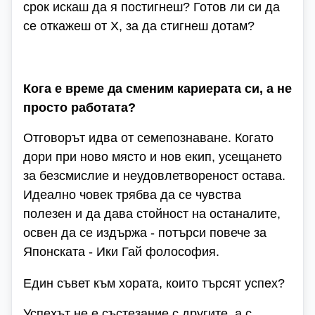
срок искаш да я постигнеш? Готов ли си да
се откажеш от Х, за да стигнеш дотам?
Кога е време да сменим кариерата си, а не
просто работата?
Отговорът идва от семепознаване. Когато
дори при ново място и нов екип, усещането
за безсмислие и неудовлетвореност остава.
Идеално човек трябва да се чувства
полезен и да дава стойност на останалите,
освен да се издържа - потърси повече за
Японската - Ики Гай фолософия.
Един съвет към хората, които търсят успех?
Успехът не е състезание с другите, а с