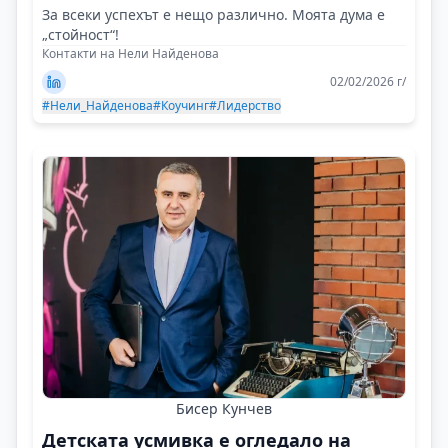
За всеки успехът е нещо различно. Моята дума е
„стойност“!
Контакти на Нели Найденова
02/02/2026 г/
#Нели_Найденова
#Коучинг
#Лидерство
Бисер Кунчев
Детската усмивка е огледало на