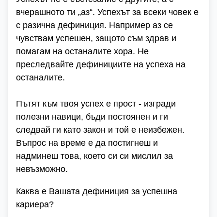
вчерашното ти „аз“. Успехът за всеки човек е
с разична дефиниция. Например аз се
чувствам успешен, защото съм здрав и
помагам на останалите хора. Не
преследвайте дефинициите на успеха на
останалите.
Пътят към твоя успех е прост - изгради
полезни навици, бъди постоянен и ги
следвай ги като закон и той е неизбежен.
Въпрос на време е да постигнеш и
надминеш това, което си си мислил за
невъзможно.
Каква е Вашата дефиниция за успешна
кариера?