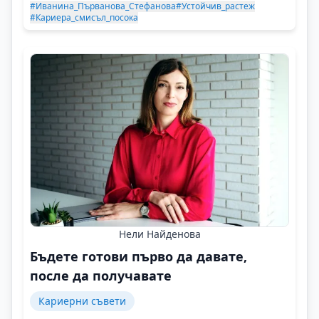
#Иванина_Първанова_Стефанова
#Устойчив_растеж
#Кариера_смисъл_посока
Нели Найденова
Бъдете готови първо да давате,
после да получавате
Кариерни съвети