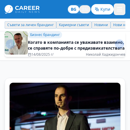
BG
EN
Купи
Кариерни съвети
Новини
Нови назначения
Днес празнува
Идеи отвъд границите
Как едно спонтанно решение може да се
превърне в приключение за цял живот?
10/07/2025 г/
Венета Бехар