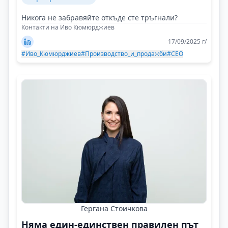
Никога не забравяйте откъде сте тръгнали?
Контакти на Иво Кюмюрджиев
17/09/2025 г/
#Иво_Кюмюрджиев
#Производство_и_продажби
#CEO
Гергана Стоичкова
Няма един-единствен правилен път