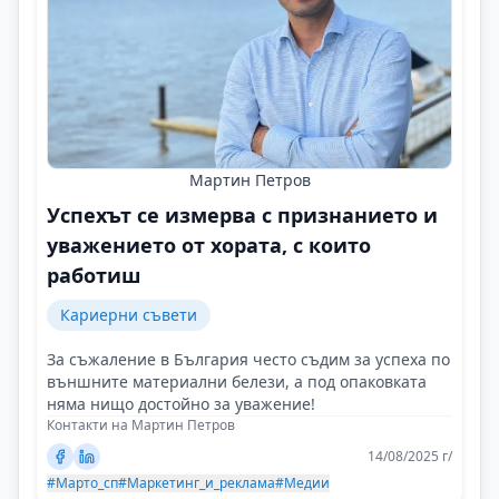
Мартин Петров
Успехът се измерва с признанието и
уважението от хората, с които
работиш
Кариерни съвети
За съжаление в България често съдим за успеха по
външните материални белези, а под опаковката
няма нищо достойно за уважение!
Контакти на Мартин Петров
14/08/2025 г/
#Марто_сп
#Маркетинг_и_реклама
#Медии