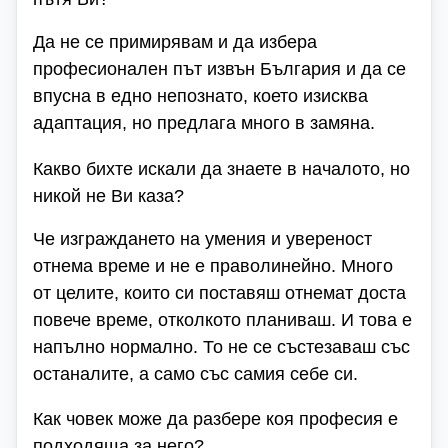
Да не се примирявам и да избера
професионален път извън България и да се
впусна в едно непознато, което изисква
адаптация, но предлага много в замяна.
Какво бихте искали да знаете в началото, но
никой не Ви каза?
Че изграждането на умения и увереност
отнема време и не е праволинейно. Много
от целите, които си поставяш отнемат доста
повече време, отколкото планиваш. И това е
напълно нормално. То не се състезаваш със
останалите, а само със самия себе си.
Как човек може да разбере коя професия е
подходяща за него?