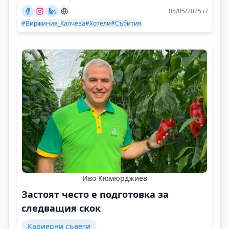
05/05/2025 г/
#Виржиния_Калчева
#Хотели
#Събития
Иво Кюмюрджиев
Застоят често е подготовка за
следващия скок
Кариерни съвети