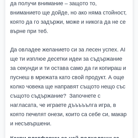
да получи внимание – защото то,
вниманието ще дойде, но ако няма стойност,
която да го задържи, може и никога да не се
върне при теб.
Да овладее желанието си за лесен успех.
AI
ще ти изплюе десетки идеи за съдържание
за секунди и ти остава само да ги копираш и
пуснеш в мрежата като свой продукт. А още
колко човека ще направят същото нещо със
същото съдържание? Започнете с
нагласата, че играете дъъъъълга игра, в
която печелят онези, които са себе си, макар
и несъвършени.