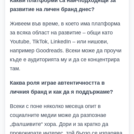
Какви платформи са най-подходящи за
развитие на личен бранд днес?
Живеем във време, в което има платформа
за всяка област на развитие – общи като
Youtube, TikTok, LinkedIn
–
или нишови,
например
Goodreads
. Всеки може да проучи
къде е аудиторията му и да се концентрира
там.
Каква роля играе автентичността в
личния бранд и как да я поддържаме?
Всеки с поне няколко месеца опит в
социалните медии може да разпознае
„фалшивите“ хора. Дори и за кратко да
провокирате интерес, той бързо се изпарява,