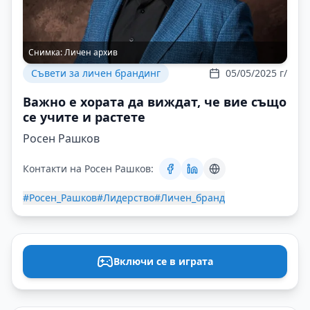
Снимка:
Личен архив
Съвети за личен брандинг
05/05/2025 г/
Важно е хората да виждат, че вие също
се учите и растете
Росен Рашков
Контакти на Росен Рашков:
#Росен_Рашков
#Лидерство
#Личен_бранд
Включи се в играта