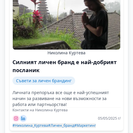
Николина Куртева
Силният личен бранд е най-добрият
посланик
Съвети за личен брандинг
Личната препоръка все още е най-успешният
начин за развиване на нови възможности за
работа или партньорства!
Контакти на Николина Куртева
05/05/2025 г/
#Николина_Куртева
#Личен_бранд
#Маркетинг