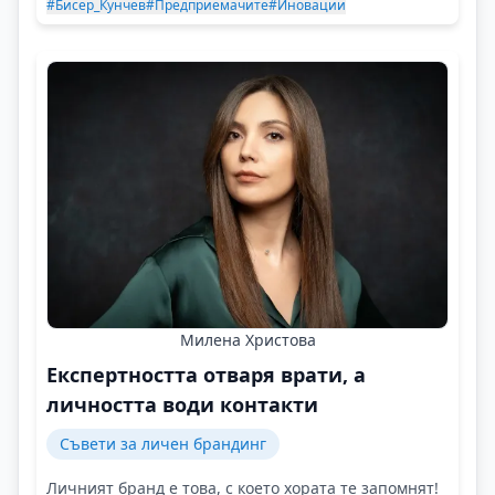
#Бисер_Кунчев
#Предприемачите
#Иновации
Милена Христова
Експертността отваря врати, а
личността води контакти
Съвети за личен брандинг
Личният бранд е това, с което хората те запомнят!