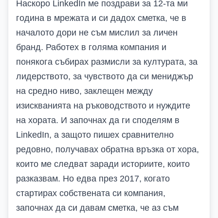
Наскоро
LinkedIn
ме поздрави за 12-та ми
година в мрежата и си дадох сметка, че в
началото дори не съм мислил за личен
бранд. Работех в голяма компания и
понякога събирах размисли за културата, за
лидерството, за чувството да си мениджър
на средно ниво, заклещен между
изискванията на ръководството и нуждите
на хората. И започнах да ги споделям в
LinkedIn
, а защото пишех сравнително
редовно, получавах обратна връзка от хора,
които ме следват заради историите, които
разказвам. Но едва през 2017, когато
стартирах собствената си компания,
започнах да си давам сметка, че аз съм