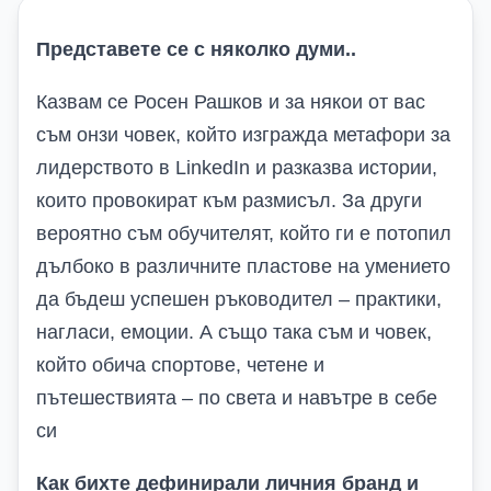
Представете се с няколко думи..
Казвам се Росен Рашков и за някои от вас
съм онзи човек, който изгражда метафори за
лидерството в
LinkedIn и разказва истории,
които
провокират към размисъл. За други
вероятно съм обучителят, който ги е потопил
дълбоко в различните пластове на умението
да бъдеш успешен ръководител – практики,
нагласи, емоции. А също така съм и човек,
който обича спортове, четене и
пътешествията – по света и навътре в себе
си
Как бихте дефинирали личния бранд и