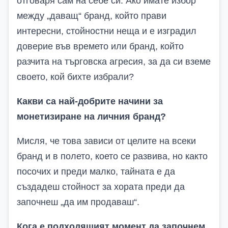
отговаря сам на себе си. Ако имате избор
между „даващ“ бранд, който прави
интересни, стойностни неща и е изградил
доверие във времето или бранд, който
разчита на търговска агресия, за да си вземе
своето, кой бихте избрали?
Какви са най-добрите начини за
монетизиране на личния бранд?
Мисля, че това зависи от целите на всеки
бранд и в полето, което се развива, но както
посочих и преди малко, тайната е да
създадеш стойност за хората преди да
започнеш „да им продаваш“.
Кога е подходящият момент да започнем