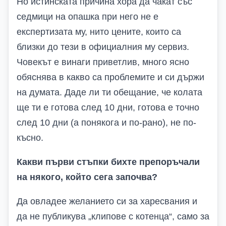
Но истинската причина хора да чакат със
седмици на опашка при него не е
експертизата му, нито цените, които са
близки до тези в официалния му сервиз.
Човекът е винаги приветлив, много ясно
обяснява в какво са проблемите и си държи
на думата. Даде ли ти обещание, че колата
ще ти е готова след 10 дни, готова е точно
след 10 дни (а понякога и по-рано), не по-
късно.
Какви първи стъпки бихте препоръчали
на някого, който сега започва?
Да овладее желанието си за харесвания и
да не публикува „клипове с котенца“, само за