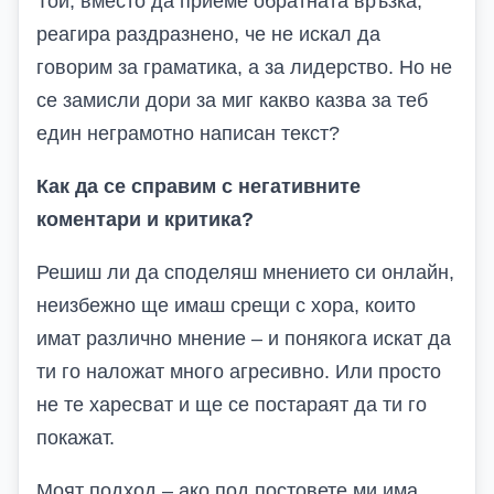
Той, вместо да приеме обратната връзка,
реагира раздразнено, че не искал да
говорим за граматика, а за лидерство. Но не
се замисли дори за миг какво казва за теб
един неграмотно написан текст?
Как да се справим с негативните
коментари и критика?
Решиш ли да споделяш мнението си онлайн,
неизбежно ще имаш срещи с хора, които
имат различно мнение – и понякога искат да
ти го наложат много агресивно. Или просто
не те харесват и ще се постараят да ти го
покажат.
Моят подход – ако под постовете ми има