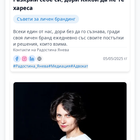
хареса
Съвети за личен брандинг
Всеки един от нас, дори без да го съзнава, гради
своя личен бранд ежедневно със своите постъпки
и решения, които взима.
Контакти на Радостина Янева
05/05/2025 г/
#Радостина_Янева
#Медиация
#Адвокат