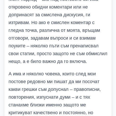
откровено обидни коментари или не
допринасят за смислена дискусия, ги
изтривам. Но ако е смислен коментар с
гледна точка, различна от моята, връщам
отговори, задавам въпроси и си взимам
поуките – няколко пъти съм пренаписвал
свои статии, просто защото не съм обмислил
нещо, а е било важно да го включа.
А има и няколко човека, които след мои
постове редовно ми пишат да ми посочат
какви грешки съм допуснал – правописни,
повторения, изпуснати думи – и с тях
станахме близки именно защото ме
критикуват качествено и постоянно, но