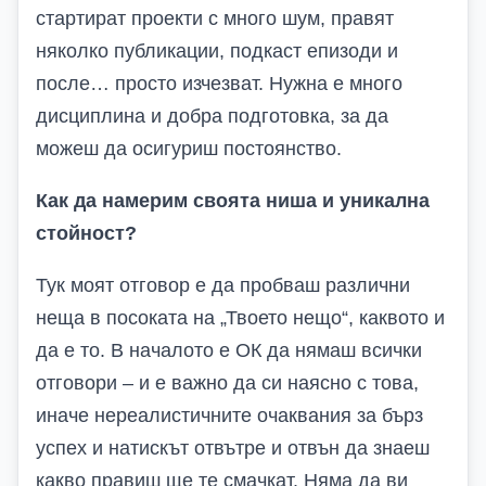
стартират проекти с много шум, правят
няколко публикации, подкаст епизоди и
после… просто изчезват. Нужна е много
дисциплина и добра подготовка, за да
можеш да осигуриш постоянство.
Как да намерим своята ниша и уникална
стойност?
Тук моят отговор е да пробваш различни
неща в посоката на „Твоето нещо“, каквото и
да е то. В началото е ОК да нямаш всички
отговори – и е важно да си наясно с това,
иначе нереалистичните очаквания за бърз
успех и натискът отвътре и отвън да знаеш
какво правиш ще те смачкат. Няма да ви