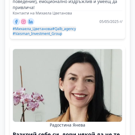
поведение), емоционално издръжлив и умеещ да
привлича!
Контакти на Михаела Цветанова
05/05/2025 г/
#Михаела_Цветанова
#Qalb_agency
#Vaisman_Investment_Group
Радостина Янева
Разкрий себе си, дори някой да не те