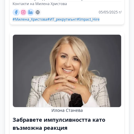
Контакти на Милена Христова
05/05/2025 г/
#Милена_Христова
#ИТ_рекрутмънт
#Impact_Hire
Илона Станева
Забравете импулсивността като
възможна реакция