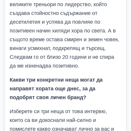
великите треньори по лидерство, който
създава стойностно съдържание от
десетилетия и успява да повлияе по
позитивен начин хиляди хора по света. А в
същото време остава смирен и земен човек,
винаги усмихнат, подкрепящ и търсещ.
Следвам го от близо 20 години и не спира
да ме изненадва позитивно.
Какви три конкретни неща могат да
направят хората още днес, за да
подобрят своя личен бранд?
Изберете си три неща от това интервю,
които са ви докоснали най-силно и
помислете какво означават лично за вас и