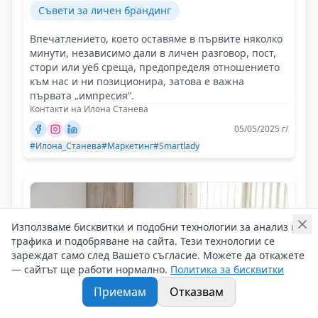
Съвети за личен брандинг
Впечатлението, което оставяме в първите няколко
минути, независимо дали в личен разговор, пост,
стори или уеб среща, предопределя отношението
към нас и ни позиционира, затова е важна
първата „импресия“.
Контакти на Илона Станева
05/05/2025 г/
#Илона_Станева
#Маркетинг
#Smartlady
Използваме бисквитки и подобни технологии за анализ на
трафика и подобряване на сайта. Тези технологии се
зареждат само след Вашето съгласие. Можете да откажете
— сайтът ще работи нормално.
Политика за бисквитки
Приемам
Отказвам