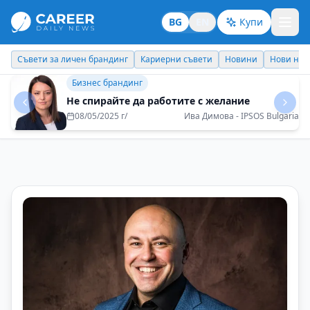
BG
EN
Купи
Кариерни съвети
Новини
Нови назначения
Днес празнува
Бизнес брандинг
Всяка задача трябва да се изпълнява със
100% отдаденост
08/05/2025 г/
Рени Миткова - EOS Matrix