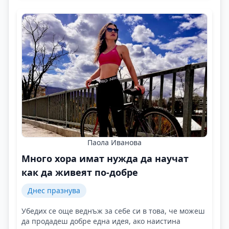
Паола Иванова
Mного хора имат нужда да научат
как да живеят по-добре
Днес празнува
Убедих се още веднъж за себе си в това, че можеш
да продадеш добре една идея, ако наистина