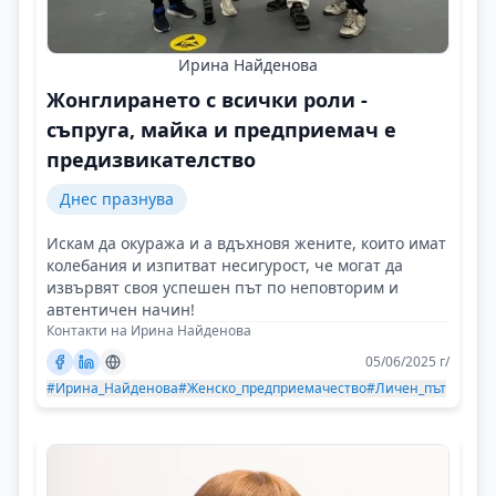
Ирина Найденова
Жонглирането с всички роли -
съпруга, майка и предприемач е
предизвикателство
Днес празнува
Искам да окуража и а вдъхновя жените, които имат
колебания и изпитват несигурост, че могат да
извървят своя успешен път по неповторим и
автентичен начин!
Контакти на Ирина Найденова
05/06/2025 г/
#Ирина_Найденова
#Женско_предприемачество
#Личен_път