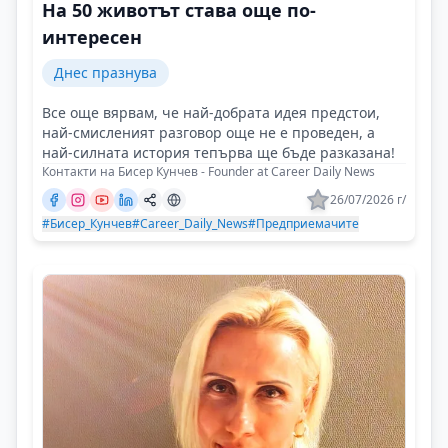
На 50 животът става още по-
интересен
Днес празнува
Все още вярвам, че най-добрата идея предстои,
най-смисленият разговор още не е проведен, а
най-силната история тепърва ще бъде разказана!
Контакти на Бисер Кунчев - Founder at Career Daily News
26/07/2026 г/
#Бисер_Кунчев
#Career_Daily_News
#Предприемачите