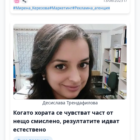
13/06/2025 г/
#Мирена_Керезова
#Маркетинг
#Рекламна_агенция
Десислава Трендафилова
Когато хората се чувстват част от
нещо смислено, резултатите идват
естествено