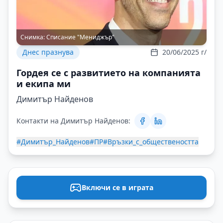
Снимка:
Списание "Мениджър"
Днес празнува
20/06/2025 г/
Гордея се с развитието на компанията
и екипа ми
Димитър Найденов
Контакти на Димитър Найденов:
#Димитър_Найденов
#ПР
#Връзки_с_обществеността
Включи се в играта