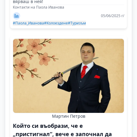
вярваш в нея!
Контакти на Паола Иванова
05/06/2025 г/
#Паола_Иванова
#Колоездене
#Туризъм
Мартин Петров
Който си въобрази, че е
„пристигнал“, вече е започнал да