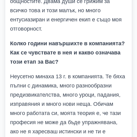
общностите. Двама души се грижим за
всичко това и този малък, но много
ентусиазиран и енергичен екип е също моя
отговорност.
Колко години навършихте в компанията?
Как се чувствате
в нея и
какво означава
този етап за Вас?
Неусетно минаха 13 г. в компанията. Те бяха
пълни с динамика, много разнообразни
предизвикателства, много уроци, падания,
изправяния и много нови неща. Обичам
много работата си, моята теория е, че тази
професия не може да бъде упражнявана,
ако не я харесваш истински и не ти е