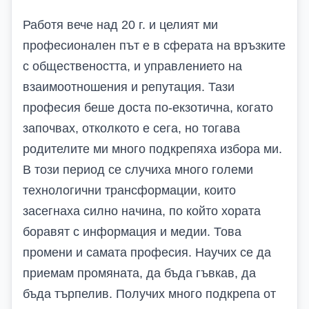
Работя вече над 20 г. и целият ми
професионален път е в сферата на връзките
с обществеността, и управлението на
взаимоотношения и репутация. Тази
професия беше доста по-екзотична, когато
започвах, отколкото е сега, но тогава
родителите ми много подкрепяха избора ми.
В този период се случиха много големи
технологични трансформации, които
засегнаха силно начина, по който хората
боравят с информация и медии. Това
промени и самата професия. Научих се да
приемам промяната, да бъда гъвкав, да
бъда търпелив. Получих много подкрепа от