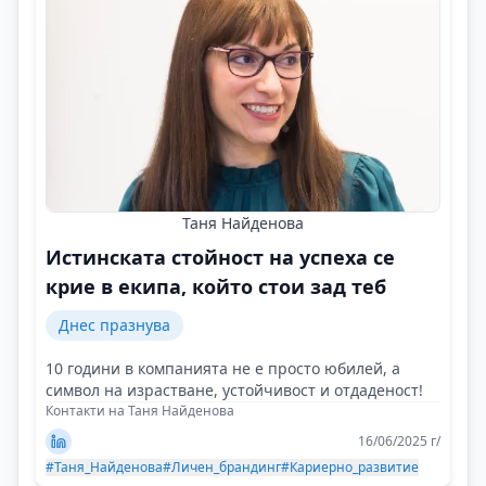
Таня Найденова
Истинската стойност на успеха се
крие в екипа, който стои зад теб
Днес празнува
10 години в компанията не е просто юбилей, а
символ на израстване, устойчивост и отдаденост!
Контакти на Таня Найденова
16/06/2025 г/
#Таня_Найденова
#Личен_брандинг
#Кариерно_развитие