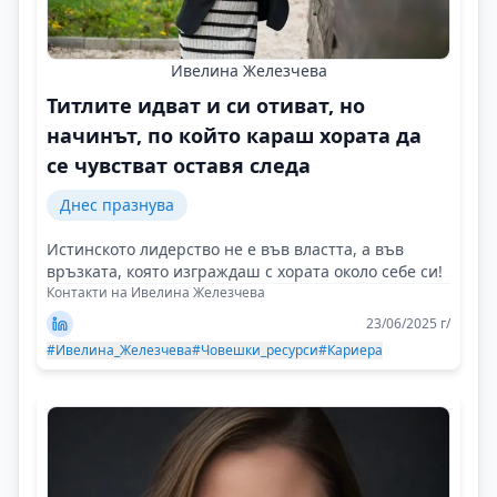
Ивелина Железчева
Титлите идват и си отиват, но
начинът, по който караш хората да
се чувстват оставя следа
Днес празнува
Истинското лидерство не е във властта, а във
връзката, която изграждаш с хората около себе си!
Контакти на Ивелина Железчева
23/06/2025 г/
#Ивелина_Железчева
#Човешки_ресурси
#Кариера