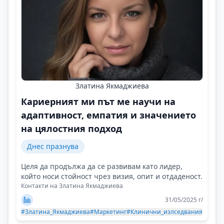
Златина Якмаджиева
Кариерният ми път ме научи на
адаптивност, емпатия и значението
на цялостния подход
Днес празнува
Целя да продължа да се развивам като лидер,
който носи стойност чрез визия, опит и отдаденост.
Контакти на Златина Якмаджиева
31/05/2025 г/
#Златина_Якмаджиева
#Маркетинг
#Клинични_излседвания