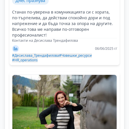
Днес празнува
Станах по-уверена в комуникацията си с хората,
по-търпелива, да действам спокойно дори и под
напрежение и да бъда точка за опора на другите.
Всичко това ме направи по-отговорен
професионалист!
Контакти на Десислава Трендафилова
06/06/2025 г/
#Десислава_Трендафилова
#Човешки_ресурси
#HR_operations