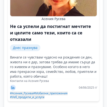
Асения Русева
Не са успели да постигнат мечтите
и целите само тези, които са се
отказали
Днес празнува
Винаги се чувствам чудесно на рождения си ден,
живота ни е дар, затова трябва да имаме сърце да
го живеем и празнуваме. Особено когато в него
има прекрасни хора, семейство, любов, приятели и
работа, която обичаш!
Контакти на Асения Русева
04/06/2025 г/
#Асения_Русева
#Мобилни_приложения
#Уеб_продукти_и_услуги