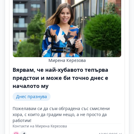
Мирена Керезова
Вярвам, че най-хубавото тепърва
предстои и може би точно днес е
началото му
Днес празнува
Пожелавам си да съм обградена със смислени
хора, с които да градим нещо, а не просто да
работим!
Контакти на Мирена Керезова