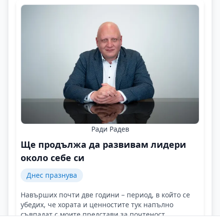
Ради Радев
Ще продължа да развивам лидери
около себе си
Днес празнува
Навърших почти две години – период, в който се
убедих, че хората и ценностите тук напълно
съвпадат с моите представи за почтеност,