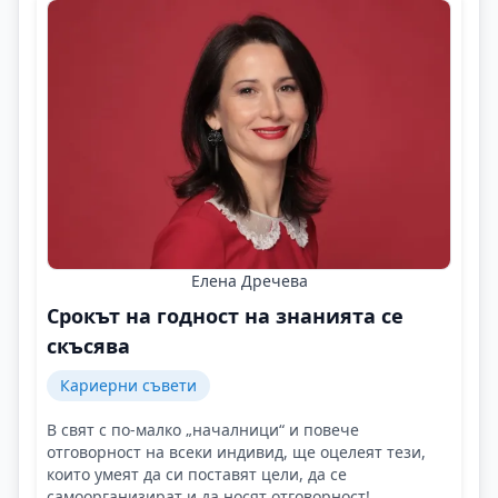
Елена Дречева
Срокът на годност на знанията се
скъсява
Кариерни съвети
В свят с по-малко „началници“ и повече
отговорност на всеки индивид, ще оцелеят тези,
които умеят да си поставят цели, да се
самоорганизират и да носят отговорност!