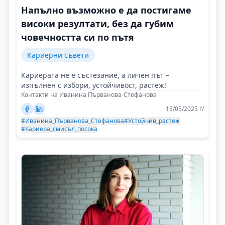
Напълно възможно е да постигаме
високи резултати, без да губим
човечността си по пътя
Кариерни съвети
Кариерата не е състезание, а личен път –
изпълнен с избори, устойчивост, растеж!
Контакти на Иванина Първанова-Стефанова
13/05/2025 г/
#Иванина_Първанова_Стефанова
#Устойчив_растеж
#Кариера_смисъл_посока