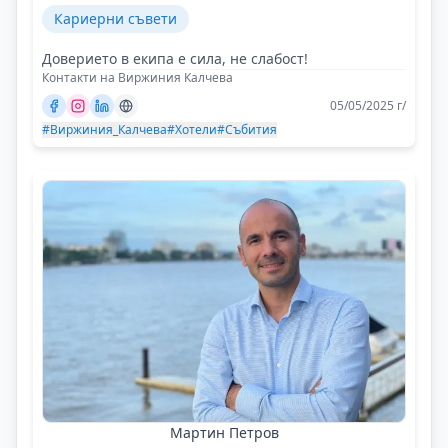
Кариерни съвети
Доверието в екипа е сила, не слабост!
Контакти на Виржиния Калчева
05/05/2025 г/
#Виржиния_Калчева
#Хотели
#Събития
Мартин Петров