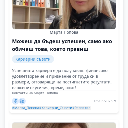
Марта Попова
Можеш да бъдеш успешен, само ако
обичаш това, което правиш
Кариерни съвети
Успешната кариера е да получаваш финансово
удовлетворение и признание от труда си в
размери, отговарящи на постигнатите резултати,
вложените усилия, време, опит!
Контакти на Марта Попова
05/05/2025 г/
#Марта_Попова
#Кариерни_Съвети
#Развитие