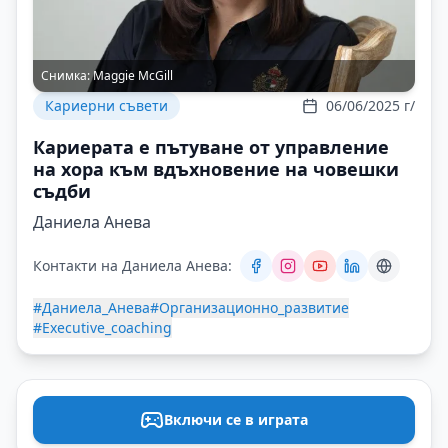
Снимка:
Maggie McGill
Кариерни съвети
06/06/2025 г/
Кариерата е пътуване от управление
на хора към вдъхновение на човешки
съдби
Даниела Анева
Контакти на Даниела Анева:
#Даниела_Анева
#Организационно_развитие
#Executive_coaching
Включи се в играта