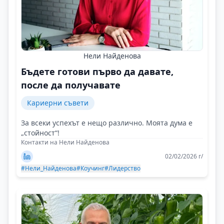
Нели Найденова
Бъдете готови първо да давате,
после да получавате
Кариерни съвети
За всеки успехът е нещо различно. Моята дума е
„стойност“!
Контакти на Нели Найденова
02/02/2026 г/
#Нели_Найденова
#Коучинг
#Лидерство