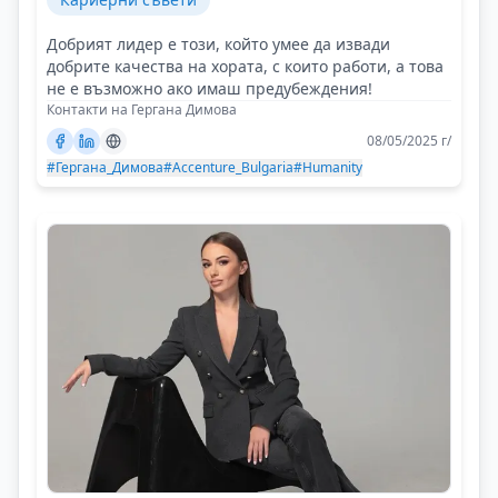
Добрият лидер е този, който умее да извади
добрите качества на хората, с които работи, а това
не е възможно ако имаш предубеждения!
Контакти на Гергана Димова
08/05/2025 г/
#Гергана_Димова
#Accenture_Bulgaria
#Humanity