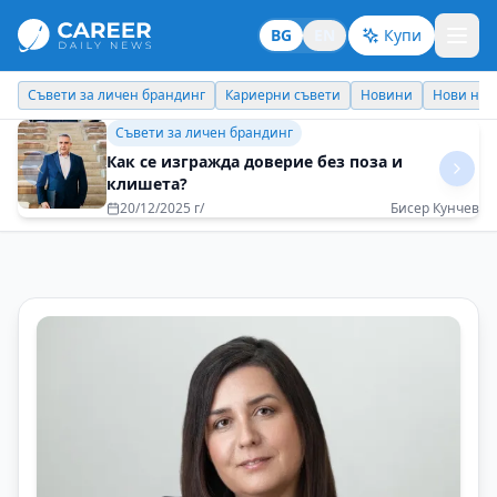
BG
EN
Купи
Кариерни съвети
Новини
Нови назначения
Днес празнува
Личен брандинг
Не се страхувайте да искате повече от
живота
16/12/2025 г/
Виктория Игбаубоа