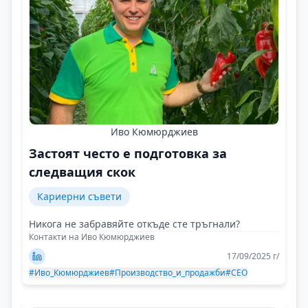
Иво Кюмюрджиев
Застоят често е подготовка за
следващия скок
Кариерни съвети
Никога не забравяйте откъде сте тръгнали?
Контакти на Иво Кюмюрджиев
17/09/2025 г/
#Иво_Кюмюрджиев
#Производство_и_продажби
#CEO