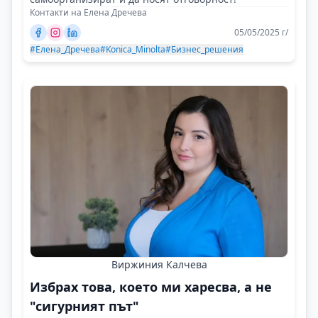
Контакти на Елена Дречева
05/05/2025 г/
#Елена_Дречева
#Konica_Minolta
#Бизнес_решения
Виржиния Калчева
Избрах това, което ми харесва, а не
"сигурният път"