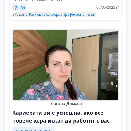
09/05/2025 г/
#Радина_Ралчева
#Кариера
#Професионализъм
Гергана Димова
Кариерата ви е успешна, ако все
повече хора искат да работят с вас
Кариерни съвети