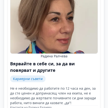
Радина Ралчева
Вярвайте в себе си, за да ви
повярват и другите
Кариерни съвети
Не е необходимо да работите по 12 часа на ден, за
да сте ценен и допринасящ член на екипа, не е
необходимо да жертвате почивните си дни заради
работа, нито винаги да казвате „да“!
Контакти на Радина Ралчева