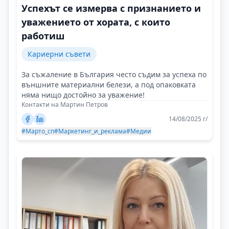
Успехът се измерва с признанието и
уважението от хората, с които
работиш
Кариерни съвети
За съжаление в България често съдим за успеха по
външните материални белези, а под опаковката
няма нищо достойно за уважение!
Контакти на Мартин Петров
14/08/2025 г/
#Марто_сп
#Маркетинг_и_реклама
#Медии