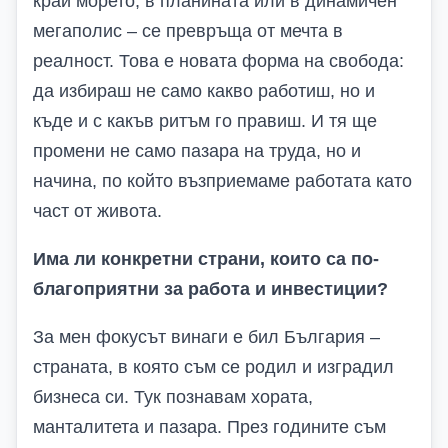
край морето, в планината или в динамичен
мегаполис – се превръща от мечта в
реалност. Това е новата форма на свобода:
да избираш не само какво работиш, но и
къде и с какъв ритъм го правиш. И тя ще
промени не само пазара на труда, но и
начина, по който възприемаме работата като
част от живота.
Има ли конкретни страни, които са по-
благоприятни за работа и инвестиции?
За мен фокусът винаги е бил България –
страната, в която съм се родил и изградил
бизнеса си. Тук познавам хората,
манталитета и пазара. През годините съм