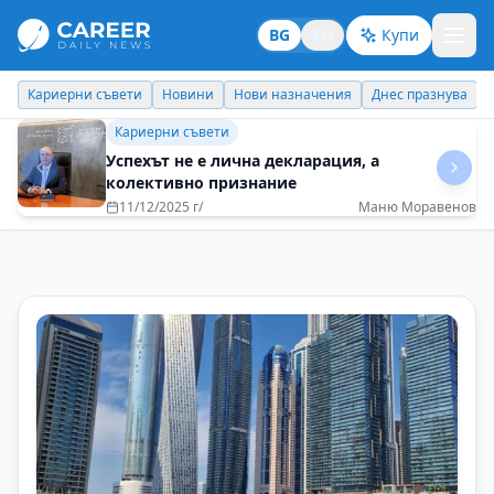
BG
EN
Купи
Кариерни съвети
Новини
Нови назначения
Днес празнува
Кариерни съвети
Трябва да се рискува, за да има промяна, но
задължително с пояс в "дълбокото"
09/07/2025 г/
Таня Косева-Бошова