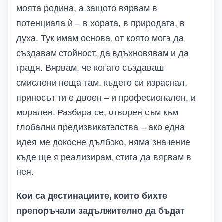
моята родина, а защото вярвам в
потенциала ѝ – в хората, в природата, в
духа. Тук имам основа, от която мога да
създавам стойност, да вдъхновявам и да
градя. Вярвам, че когато създаваш
смислени неща там, където си израснал,
приносът ти е двоен – и професионален, и
морален. Разбира се, отворен съм към
глобални предизвикателства – ако една
идея ме докосне дълбоко, няма значение
къде ще я реализирам, стига да вярвам в
нея.
Кои са дестинациите, които бихте
препоръчали задължително да бъдат