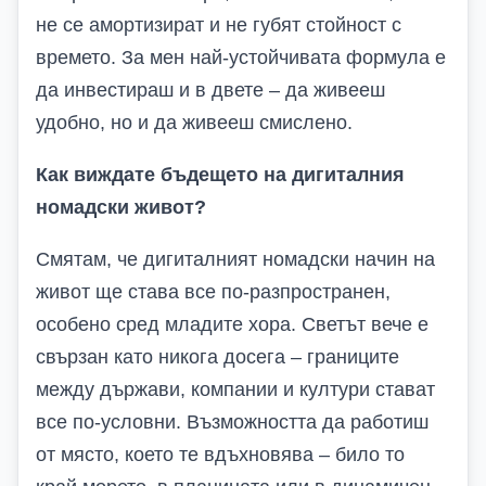
не се амортизират и не губят стойност с
времето. За мен най-устойчивата формула е
да инвестираш и в двете – да живееш
удобно, но и да живееш смислено.
Как виждате бъдещето на дигиталния
номадски живот?
Смятам, че дигиталният номадски начин на
живот ще става все по-разпространен,
особено сред младите хора. Светът вече е
свързан като никога досега – границите
между държави, компании и култури стават
все по-условни. Възможността да работиш
от място, което те вдъхновява – било то