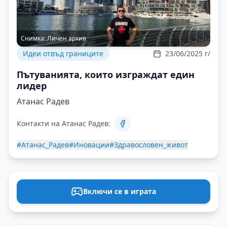
Снимка:
Личен архив
Идеи отвъд границите
23/06/2025 г/
Пътуванията, които изграждат един
лидер
Атанас Радев
Контакти на Атанас Радев:
#Атанас_Радев
#Иновации
#Здравословен_живот
Включи се в играта