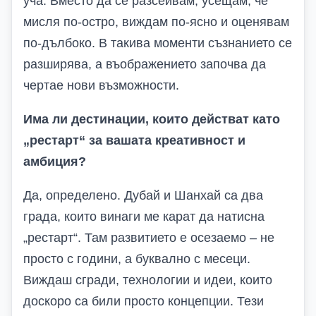
уча. Вместо да се разсейвам, усещам, че
мисля по-остро, виждам по-ясно и оценявам
по-дълбоко. В такива моменти съзнанието се
разширява, а въображението започва да
чертае нови възможности.
Има ли дестинации, които действат като
„рестарт“ за вашата креативност и
амбиция?
Да, определено. Дубай и Шанхай са два
града, които винаги ме карат да натисна
„рестарт“. Там развитието е осезаемо – не
просто с години, а буквално с месеци.
Виждаш сгради, технологии и идеи, които
доскоро са били просто концепции. Тези