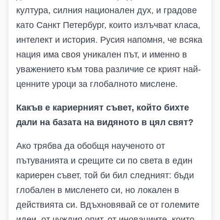
култура, силния национален дух, и градове
като Санкт Петербург, които излъчват класа,
интелект и история. Русия напомня, че всяка
нация има своя уникален път, и именно в
уважението към това различие се крият най-
ценните уроци за глобалното мислене.
Какъв е кариерният съвет, който бихте
дали на базата на видяното в цял свят?
Ако трябва да обобщя наученото от
пътуванията и срещите си по света в един
кариерен съвет, той би бил следният: бъди
глобален в мисленето си, но локален в
действията си. Вдъхновявай се от големите
идеи, от чуждия опит, от иновациите, които