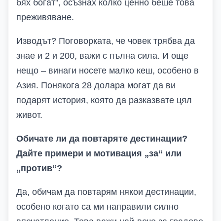
бях богат", осъзнах колко ценно беше това
преживяване.
Изводът? Поговорката, че човек трябва да
знае и 2 и 200, важи с пълна сила. И още
нещо – винаги носете малко кеш, особено в
Азия. Понякога 28 долара могат да ви
подарят история, която да разказвате цял
живот.
Обичате ли да повтаряте дестинации?
Дайте примери и мотивация „за“ или
„против“?
Да, обичам да повтарям някои дестинации,
особено когато са ми направили силно