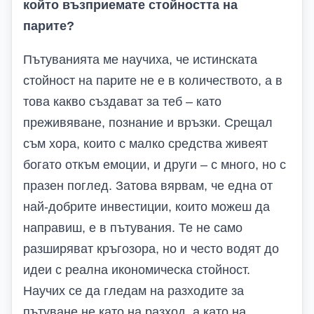
който възприемате стойността на
парите?
Пътуванията ме научиха, че истинската
стойност на парите не е в количеството, а в
това какво създават за теб – като
преживяване, познание и връзки. Срещал
съм хора, които с малко средства живеят
богато откъм емоции, и други – с много, но с
празен поглед. Затова вярвам, че една от
най-добрите инвестиции, които можеш да
направиш, е в пътувания. Те не само
разширяват кръгозора, но и често водят до
идеи с реална икономическа стойност.
Научих се да гледам на разходите за
пътуване не като на разход, а като на