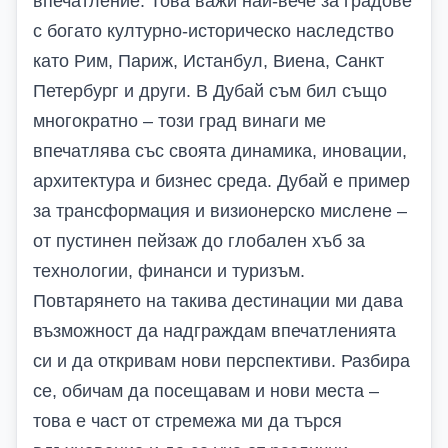
впечатление. Това важи най-вече за градове
с богато културно-историческо наследство
като Рим, Париж, Истанбул, Виена, Санкт
Петербург и други. В Дубай съм бил също
многократно – този град винаги ме
впечатлява със своята динамика, иновации,
архитектура и бизнес среда. Дубай е пример
за трансформация и визионерско мислене –
от пустинен пейзаж до глобален хъб за
технологии, финанси и туризъм.
Повтарянето на такива дестинации ми дава
възможност да надграждам впечатленията
си и да откривам нови перспективи. Разбира
се, обичам да посещавам и нови места –
това е част от стремежа ми да търся