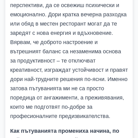
перспективи, да се освежиш психически и
емоционално. Дори кратка вечерна разходка
или обяд в местен ресторант могат да те
заредят с нова енергия и вдъхновение.
Вярвам, че доброто настроение и
вътрешният баланс са незаменима основа
за продуктивност – те отключват
креативност, изграждат устойчивост и правят
дори най-трудните решения по-ясни. Именно
затова пътуванията ми не са просто
поредица от ангажименти, а преживявания,
които ме подготвят по-добре за
професионалните предизвикателства.
Как пътуванията промениха начина, по