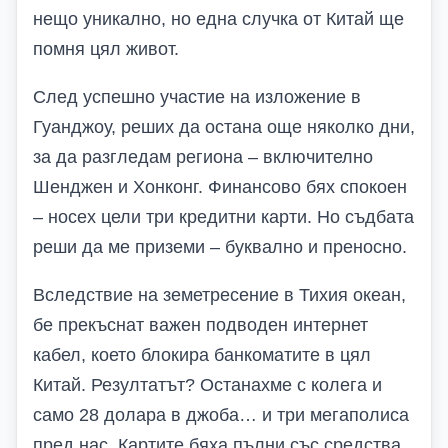
нещо уникално, но една случка от Китай ще
помня цял живот.
След успешно участие на изложение в
Гуанджоу, реших да остана още няколко дни,
за да разгледам региона – включително
Шенджен и Хонконг. Финансово бях спокоен
– носех цели три кредитни карти. Но съдбата
реши да ме приземи – буквално и преносно.
Вследствие на земетресение в Тихия океан,
бе прекъснат важен подводен интернет
кабел, което блокира банкоматите в цял
Китай. Резултатът? Останахме с колега и
само 28 долара в джоба… и три мегаполиса
пред нас. Картите бяха пълни със средства,