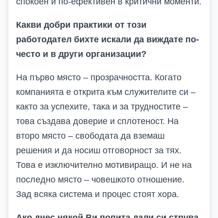
спокоен и по-ефективен в критични моменти.
Какви добри практики от
този
работодател бихте искали да виждате по-
често и в други организации?
На първо място – прозрачността. Когато
компанията е открита към служителите си –
както за успехите, така и за трудностите –
това създава доверие и сплотеност. На
второ място – свободата да вземаш
решения и да носиш отговорност за тях.
Това е изключително мотивиращо. И не на
последно място – човешкото отношение.
Зад всяка система и процес стоят хора.
Ако днес някой Ви попита дали си струва