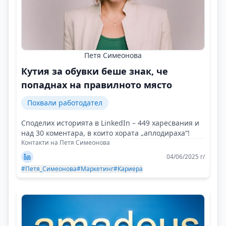
Петя Симеонова
Кутия за обувки беше знак, че
попаднах на правилното място
Похвали работодател
Споделих историята в LinkedIn – 449 харесвания и
над 30 коментара, в които хората „аплодираха“!
Контакти на Петя Симеонова
04/06/2025 г/
#Петя_Симеонова
#Маркетинг
#Кариера