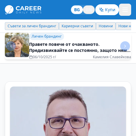
BG
EN
Купи
Съвети за личен брандинг
Кариерни съвети
Новини
Нови наз
Личен брандинг
Правете повече от очакваното.
Предизвиквайте се постоянно, защото няма
невъзможни неща
06/10/2025 г/
Камелия Славейкова