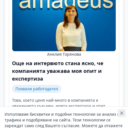
Анелия Горянова
Още на интервюто стана ясно, че
компанията уважава моя опит и
експертиза
Похвали работодател
Това, което ценя най-много в компанията е
уважението към мен, моята експертиза и опит,
доверието и високата оценка за моята работа!
Използваме бисквитки и подобни технологии за анализ на
Контакти на Анелия Горянова
трафика и подобряване на сайта. Тези технологии се
06/08/2025 г/
зареждат само след Вашето съгласие. Можете да откажете