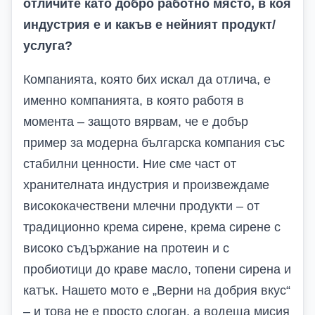
отличите като добро работно място, в коя
индустрия е и какъв е нейният продукт/
услуга?
Компанията, която бих искал да отлича, е
именно компанията, в която работя в
момента – защото вярвам, че е добър
пример за модерна българска компания със
стабилни ценности. Ние сме част от
хранителната индустрия и произвеждаме
висококачествени млечни продукти – от
традиционно крема сирене, крема сирене с
високо съдържание на протеин и с
пробиотици до краве масло, топени сирена и
катък. Нашето мото е „Верни на добрия вкус“
– и това не е просто слоган, а водеща мисия