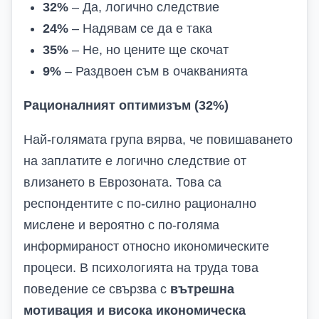
32%
– Да, логично следствие
24%
– Надявам се да е така
35%
– Не, но цените ще скочат
9%
– Раздвоен съм в очакванията
Рационалният оптимизъм (32%)
Най-голямата група вярва, че повишаването
на заплатите е логично следствие от
влизането в Еврозоната. Това са
респондентите с по-силно рационално
мислене и вероятно с по-голяма
информираност относно икономическите
процеси. В психологията на труда това
поведение се свързва с
вътрешна
мотивация и висока икономическа