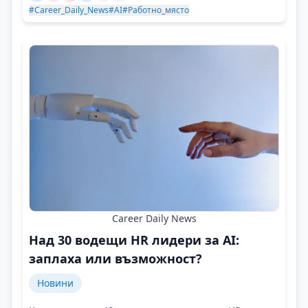
#Career_Daily_News
#AI
#Работно_място
Career Daily News
Над 30 водещи HR лидери за AI:
заплаха или възможност?
Новини