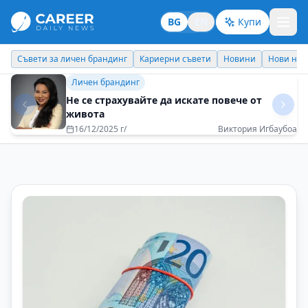
BG
EN
Купи
Кариерни съвети
Новини
Нови назначения
Днес празнува
Идеи отвъд границите
Пътуванията ме правят по-гъвкава и по-
отворена към новото
01/09/2025 г/
Полина Тоскова