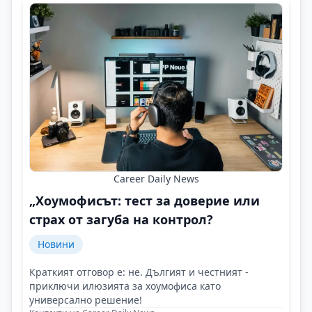
Career Daily News
„Хоумофисът: тест за доверие или
страх от загуба на контрол?
Новини
Краткият отговор е: не. Дългият и честният -
приключи илюзията за хоумофиса като
универсално решение!