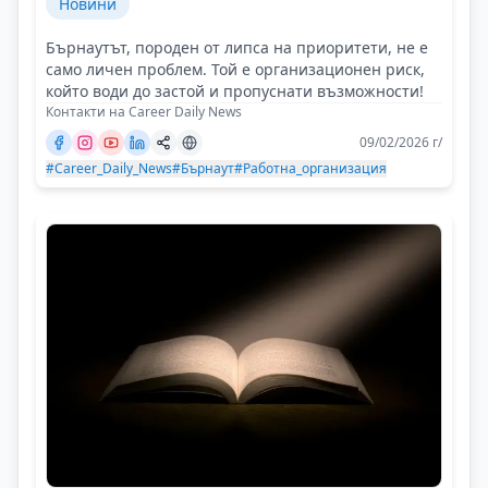
Новини
Бърнаутът, породен от липса на приоритети, не е
само личен проблем. Той е организационен риск,
който води до застой и пропуснати възможности!
Контакти на Career Daily News
09/02/2026 г/
#Career_Daily_News
#Бърнаут
#Работна_организация