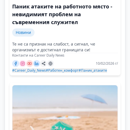
Паник атаките на работното място -
невидимият проблем на
съвременния служител
Новини
Те не са признак на слабост, а сигнал, че
организмът е достигнал границата си!
Контакти на Career Daily News
10/02/2026 г/
#Career_Daily_News
#Работен_комфорт
#Паник_атаките