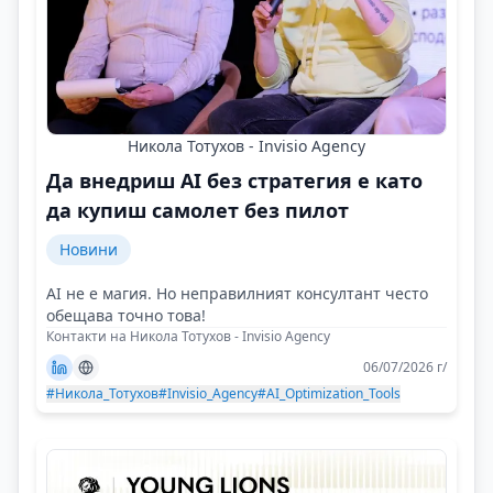
Никола Тотухов - Invisio Agency
Да внедриш AI без стратегия е като
да купиш самолет без пилот
Новини
AI не е магия. Но неправилният консултант често
обещава точно това!
Контакти на Никола Тотухов - Invisio Agency
06/07/2026 г/
#Никола_Тотухов
#Invisio_Agency
#AI_Optimization_Tools