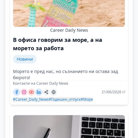
Career Daily News
В офиса говорим за море, а на
морето за работа
Новини
Морето е пред нас, но съзнанието ни остава зад
бюрото!
Контакти на Career Daily News
21/06/2026 г/
#Career_Daily_News
#Годишен_отпуск
#Море