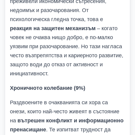
преживели икономически сътресения,
недоимък и разочарования. От
психологическа гледна точка, това е
реакция на защитен механизъм
– когато
човек не очаква нищо добро, е по-малко
уязвим при разочарование. Но тази нагласа
често възпрепятства и кариерното развитие,
защото води до отказ от активност и
инициативност.
Хроничното колебание (9%)
Раздвоените в очакванията си хора са
онези, които най-често живеят в състояние
на
вътрешен конфликт и информационно
пренасищане
. Те изпитват трудност да