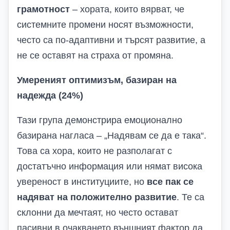
грамотност
– хората, които вярват, че
системните промени носят възможности,
често са по-адаптивни и търсят развитие, а
не се оставят на страха от промяна.
Умереният оптимизъм, базиран на
надежда (24%)
Тази група демонстрира емоционално
базирана нагласа – „Надявам се да е така“.
Това са хора, които не разполагат с
достатъчно информация или нямат висока
увереност в институциите, но
все пак се
надяват на положително развитие
. Те са
склонни да мечтаят, но често остават
пасивни в очакването външният фактор да