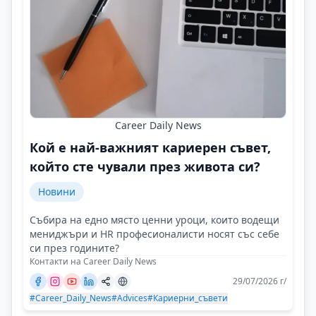
Career Daily News
Кой е най-важният кариерен съвет,
който сте чували през живота си?
Новини
Събира на едно място ценни уроци, които водещи
мениджъри и HR професионалисти носят със себе
си през годините?
Контакти на Career Daily News
29/07/2026 г/
#Career_Daily_News
#Advices
#Кариерни_съвети