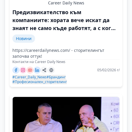
Career Daily News
Предизвикателство към
компаниите: хората вече искат да
знаят не само къде работят, а с кого
и защо
Новини
https://careerdailynews.com/ - сторителингът
започва оттук!
Контакти на Career Daily News
05/02/2026 г/
#Career_Daily_News
#Брандинг
#Професионален_сторителинг