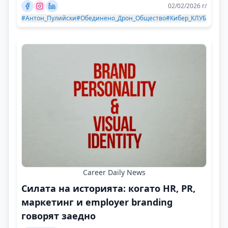
02/02/2026 г/
#Антон_Пулийски
#Обединено_Дрон_Общество
#Кибер_КЛУБ
Career Daily News
Силата на историята: когато HR, PR,
маркетинг и employer branding
говорят заедно