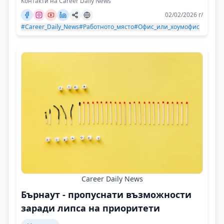
Контакти на Career Daily News
02/02/2026 г/
#Career_Daily_News
#Работното_място
#Офис_или_хоумофис
Career Daily News
Бърнаут - пропуснати възможности
заради липса на приоритети