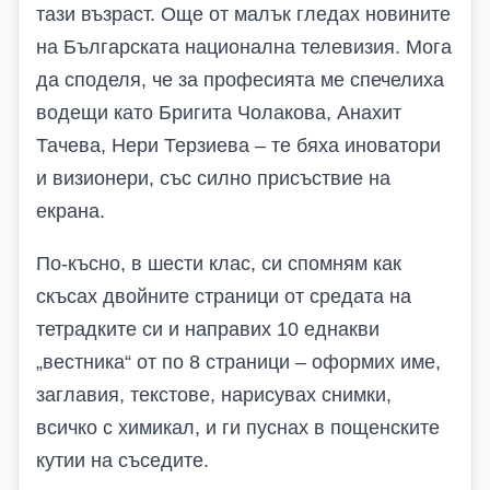
тази възраст. Още от малък гледах новините
на Българската национална телевизия. Мога
да споделя, че за професията ме спечелиха
водещи като Бригита Чолакова, Анахит
Тачева, Нери Терзиева – те бяха иноватори
и визионери, със силно присъствие на
екрана.
По-късно, в шести клас, си спомням как
скъсах двойните страници от средата на
тетрадките си и направих 10 еднакви
„вестника“ от по 8 страници – оформих име,
заглавия, текстове, нарисувах снимки,
всичко с химикал, и ги пуснах в пощенските
кутии на съседите.