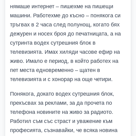
нямаше интернет – пишехме на пишещи
машини. Работехме до късно – понякога си
тръгвах в 2 часа след полунощ, когато бях
дежурен и носех броя до печатницата, а на
сутринта водех сутрешния блок в
телевизията. Имах хиляди часове ефир на
живо. Имало е период, в който работех на
пет места едновременно – щатен в
телевизията и с хонорар на още четири.
Понякога, докато водех сутрешния блок,
прекъсвах за реклами, за да прочета по
телефона новините на живо за радиото.
Работил съм със страст и уважение към
професията, съзнавайки, че всяка новина