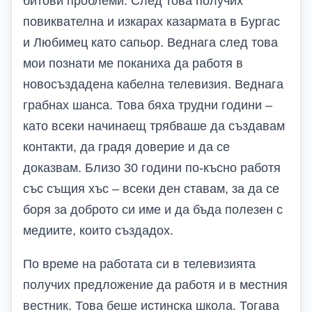
битови проблеми. След това получих
повиквателна и изкарах казармата в Бургас
и Любимец като сапьор. Веднага след това
мои познати ме поканиха да работя в
новосъздадена кабелна телевизия. Веднага
грабнах шанса. Това бяха трудни години –
като всеки начинаещ трябваше да създавам
контакти, да градя доверие и да се
доказвам. Близо 30 години по-късно работя
със същия хъс – всеки ден ставам, за да се
боря за доброто си име и да бъда полезен с
медиите, които създадох.
По време на работата си в телевизията
получих предложение да работя и в местния
вестник. Това беше истинска школа. Тогава