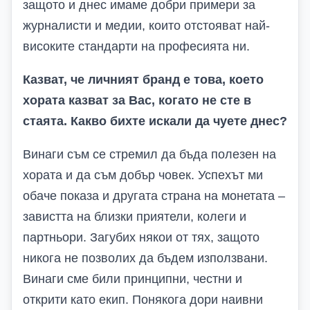
защото и днес имаме добри примери за
журналисти и медии, които отстояват най-
високите стандарти на професията ни.
Казват, че личният бранд е това, което
хората казват за Вас, когато не сте в
стаята. Какво бихте искали да чуете днес?
Винаги съм се стремил да бъда полезен на
хората и да съм добър човек. Успехът ми
обаче показа и другата страна на монетата –
завистта на близки приятели, колеги и
партньори. Загубих някои от тях, защото
никога не позволих да бъдем използвани.
Винаги сме били принципни, честни и
открити като екип. Понякога дори наивни