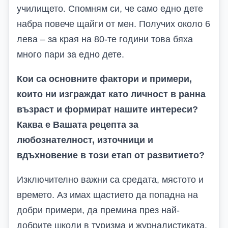
училището. Спомням си, че само едно дете
набра повече щайги от мен. Получих около 6
лева – за края на 80-те години това бяха
много пари за едно дете.
Кои са основните фактори и примери,
които ни изграждат като личност в ранна
възраст и формират нашите интереси?
Каква е Вашата рецепта за
любознателност, източници и
вдъхновение в този етап от развитието?
Изключително важни са средата, мястото и
времето. Аз имах щастието да попадна на
добри примери, да премина през най-
добрите школи в туризма и журналистиката,