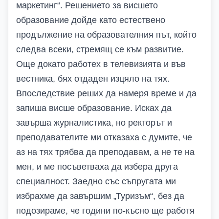
маркетинг“. Решението за висшето
образование дойде като естествено
продължение на образователния път, който
следва всеки, стремящ се към развитие.
Още докато работех в телевизията и във
вестника, бях отдаден изцяло на тях.
Впоследствие реших да намеря време и да
запиша висше образование. Исках да
завърша журналистика, но ректорът и
преподавателите ми отказаха с думите, че
аз на тях трябва да преподавам, а не те на
мен, и ме посъветваха да избера друга
специалност. Заедно със съпругата ми
избрахме да завършим „Туризъм“, без да
подозираме, че години по-късно ще работя