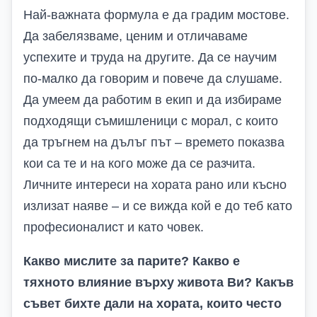
Най-важната формула е да градим мостове.
Да забелязваме, ценим и отличаваме
успехите и труда на другите. Да се научим
по-малко да говорим и повече да слушаме.
Да умеем да работим в екип и да избираме
подходящи съмишленици с морал, с които
да тръгнем на дълъг път – времето показва
кои са те и на кого може да се разчита.
Личните интереси на хората рано или късно
излизат наяве – и се вижда кой е до теб като
професионалист и като човек.
Какво мислите за парите? Какво е
тяхното влияние върху живота Ви? Какъв
съвет бихте дали на хората, които често