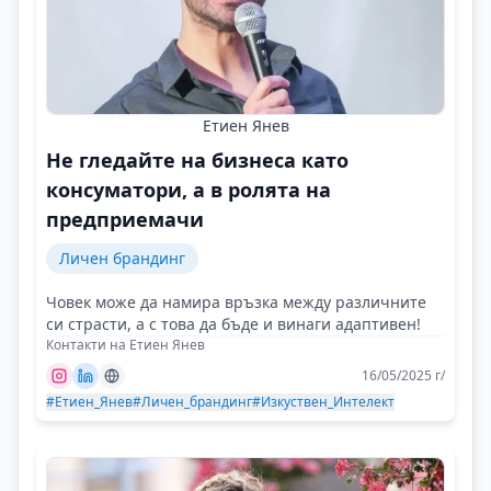
Етиен Янев
Не гледайте на бизнеса като
консуматори, а в ролята на
предприемачи
Личен брандинг
Човек може да намира връзка между различните
си страсти, а с това да бъде и винаги адаптивен!
Контакти на Етиен Янев
16/05/2025 г/
#Етиен_Янев
#Личен_брандинг
#Изкуствен_Интелект