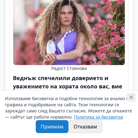
Радост Стоянова
Веднъж спечелили доверието и
уважението на хората около вас, вие
вече сте победители
Използваме бисквитки и подобни технологии за анализ на
трафика и подобряване на сайта. Тези технологии се
Личен брандинг
зареждат само след Вашето съгласие. Можете да откажете
— сайтът ще работи нормално.
Политика за бисквитки
Успехът не трябва да бъде на всяка цена и едно от
най-важните неща е доброто отношение към
Приемам
Отказвам
хората по пътя ни!
Контакти на Радост Стоянова