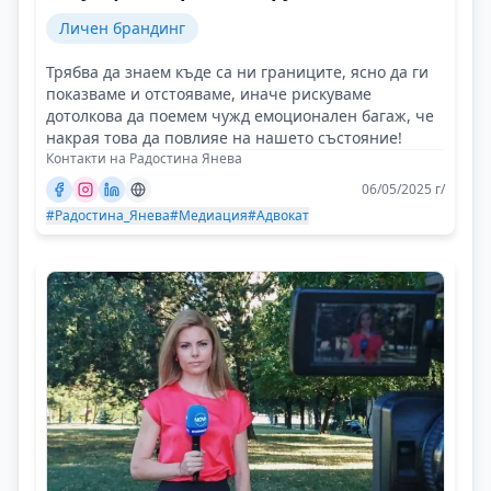
Личен брандинг
Трябва да знаем къде са ни границите, ясно да ги
показваме и отстояваме, иначе рискуваме
дотолкова да поемем чужд емоционален багаж, че
накрая това да повлияе на нашето състояние!
Контакти на Радостина Янева
06/05/2025 г/
#Радостина_Янева
#Медиация
#Адвокат