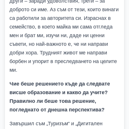
други – заради удоволствия, трети – за
доброто си име. Аз съм от тези, които винаги
са работили за авторитета си. Израснах в
семейство, в което майка ми сама отгледа
мен и брат ми, изучи ни, даде ни ценни
съвети, но най-важното е, че ни направи
добри хора. Трудният живот ме направи
борбен и упорит в преследването на целите
ми.
Чие беше решението къде да следвате
висше образование и какво да учите?
Правилно ли беше това решение,
погледнато от днешна перспектива?
Завършил съм „Туризъм“ и „Дигитален