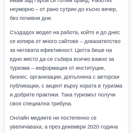
имам зад гърба си голям бранд. Работих
неуморно – от рано сутрин до късно вечер,
без почивни дни.
Създадох модел на работа, който и до днес
се копира от много сайтове – доказателство
за неговата ефективност. Целта беше на
едно място да се събира всичко важно за
туризма – информация от институции,
бизнес, организации, допълнена с авторски
публикации, с акцент върху хората в туризма
и добрите практики. Така туризмът получи
своя специална трибуна.
Онлайн медиите ни постепенно се
увеличаваха, а през декември 2020 година