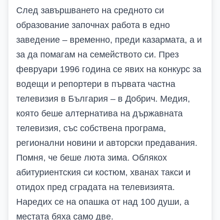
След завършването на средното си
образование започнах работа в едно
заведение – временно, преди казармата, а и
за да помагам на семейството си. През
февруари 1996 година се явих на конкурс за
водещи и репортери в първата частна
телевизия в България – в Добрич. Медия,
която беше алтернатива на държавната
телевизия, със собствена програма,
регионални новини и авторски предавания.
Помня, че беше люта зима. Облякох
абитуриентския си костюм, хванах такси и
отидох пред сградата на телевизията.
Наредих се на опашка от над 100 души, а
местата бяха само две.