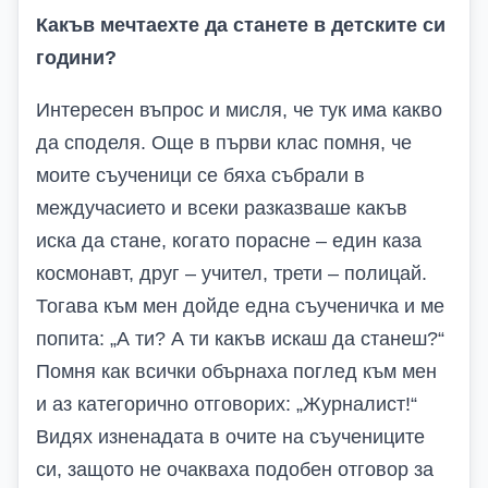
Какъв мечтаехте да станете в детските си
години?
Интересен въпрос и мисля, че тук има какво
да споделя. Още в първи клас помня, че
моите съученици се бяха събрали в
междучасието и всеки разказваше какъв
иска да стане, когато порасне – един каза
космонавт, друг – учител, трети – полицай.
Тогава към мен дойде една съученичка и ме
попита: „А ти? А ти какъв искаш да станеш?“
Помня как всички обърнаха поглед към мен
и аз категорично отговорих: „Журналист!“
Видях изненадата в очите на съучениците
си, защото не очакваха подобен отговор за