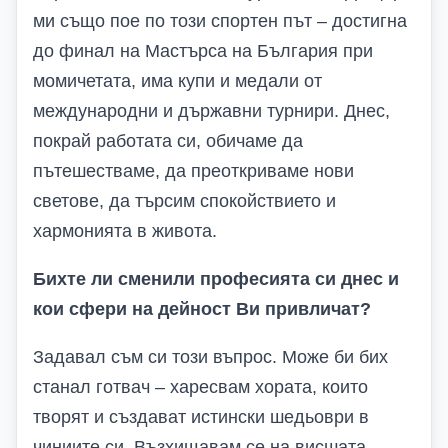
ми също пое по този спортен път – достигна
до финал на Мастърса на България при
момичетата, има купи и медали от
международни и държавни турнири. Днес,
покрай работата си, обичаме да
пътешестваме, да преоткриваме нови
светове, да търсим спокойствието и
хармонията в живота.
Бихте ли сменили професията си днес и
кои сфери на дейност Ви привличат?
Задавал съм си този въпрос. Може би бих
станал готвач – харесвам хората, които
творят и създават истински шедьоври в
чиниите си. Възхищавам се на висшата