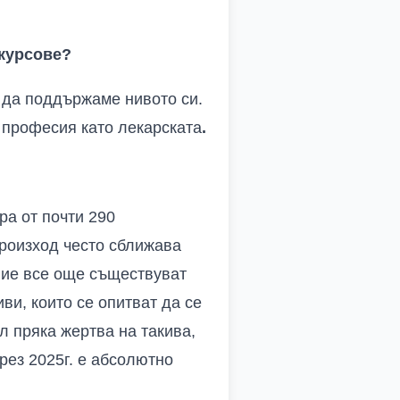
курсове?
 да поддържаме нивото си.
 професия като лекарската
.
ра от почти 290
произход често сближава
ение все още съществуват
и, които се опитват да се
л пряка жертва на такива,
рез 2025г. е абсолютно