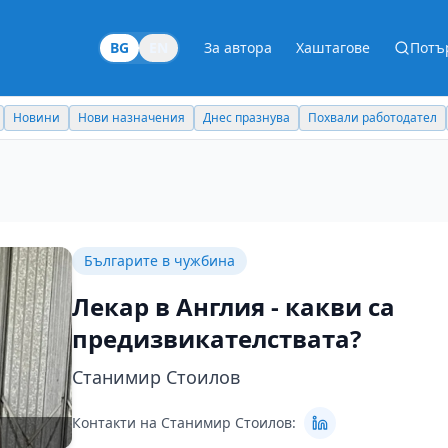
BG
EN
За автора
Хаштагове
Потъ
Новини
Нови назначения
Днес празнува
Похвали работодател
Българите в чужбина
Лекар в Англия - какви са
предизвикателствата?
Станимир Стоилов
Контакти на Станимир Стоилов: