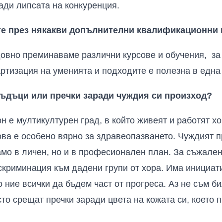
ади липсата на конкуренция.
те през някакви допълнителни квалификационни 
довно преминаваме различни курсове и обучения, за
артизация на уменията и подходите е полезна в една
ъдъци или пречки заради чуждия си произход?
н е мултикултурен град, в който живеят и работят хо
ова е особено вярно за здравеопазването. Чуждият 
само в личен, но и в професионален план. За съжал
криминация към дадени групи от хора. Има инициатив
 ние всички да бъдем част от прогреса. Аз не съм би
то срещат пречки заради цвета на кожата си, което п