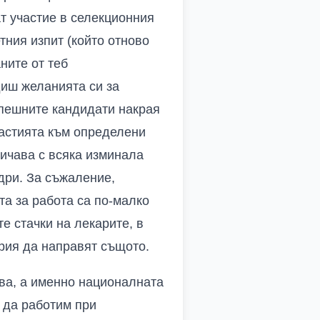
т участие в селекционния
тния изпит (който отново
ните от теб
диш желанията си за
 успешните кандидати накрая
астията към определени
личава с всяка изминала
адри. За съжаление,
та за работа са по-малко
е стачки на лекарите, в
ария да направят същото.
ава, а именно националната
а да работим при