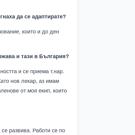
гнаха да се адаптирате?
ование, които и до ден
ржава и тази в България?
пността и се
п
риема т.нар.
ато нов лекар, аз имам
ленове от моя екип, които
 се развива. Работи се по