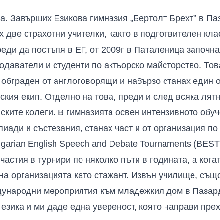
ва. Завърших Езикова гимназия „Бертолт Брехт” в П
х две страхотни учителки, както в подготвителен клас
еди да постъпя в ЕГ, от 2009г в Паталеница започн
одаватели и студенти по актьорско майсторство. Тов
х обграден от англоговорящи и набързо станах един
ския екип. Отделно на това, преди и след всяка лят
йските
колеги
. В гимназията освен интензивното обуч
иади и състезания, станах част и от организация по
lgarian English Speech and Debate Tournaments (BEST
астия в турнири по няколко пъти в годината, а когат
 на организацията като стажант. Извън училище, също
дународни меропри
ятия към
младежки
я
дом
в Пазар
 езика и ми даде
една увереност, която направи пре