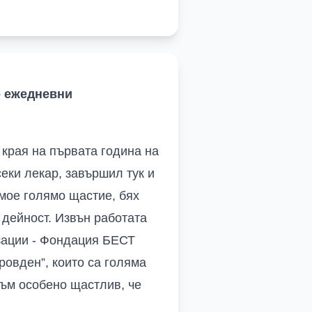
о ежедневни
 края на първата година на
еки лекар, завършил тук и
 мое голямо щастие, бях
 дейност. Извън работата
изации - Фондация БЕСТ
ровден”, които са голяма
съм особено щастлив, че