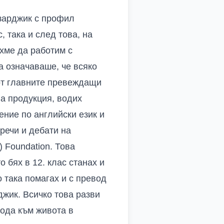
азарджик с профил
, така и след това, на
ахме да работим с
а означаваше, че всяко
 от главните превеждащи
на продукция, водих
ение по английски език и
 речи и дебати на
) Foundation. Това
о бях в 12. клас станах и
 така помагах и с превод
джик
. Всичко това разви
хода към живота в