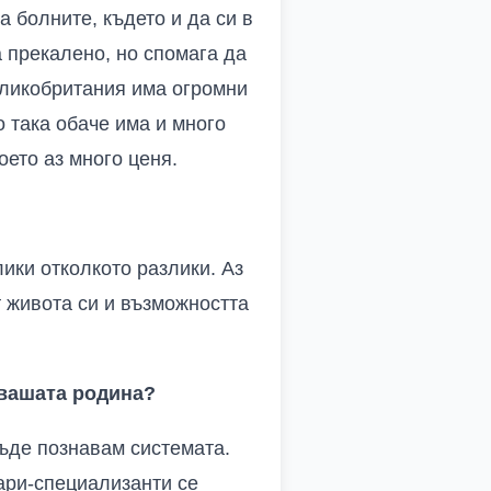
а болните, където и да си в
 прекалено, но спомага да
еликобритания има огромни
 така обаче има и много
оето аз много ценя.
ики отколкото разлики. Аз
т живота си и възможността
вашата родина?
къде познавам системата.
ари-специализанти се