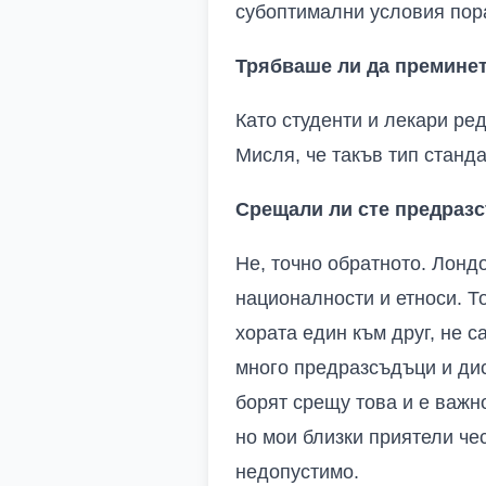
субоптимални условия пор
Трябваше ли да премине
Като студенти и лекари ре
Мисля, че такъв тип станд
Срещали ли сте предразс
Не, точно обратното. Лондо
националности и етноси. Т
хората един към друг, не 
много предразсъдъци и дис
борят срещу това и е важно
но мои близки приятели чес
недопустимо.