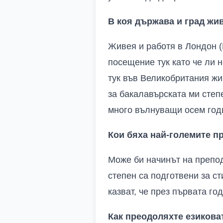
В коя държава и град жив
Живея и работя в Лондон (
посещение тук като че ли 
тук във Великобритания жив
за бакалавърската ми степе
много вълнуващи осем го
Кои бяха най-големите пр
Може би начинът на препод
степен са подготвени за с
казват, че през първата г
Как преодоляхте езиковат