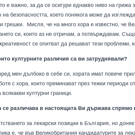
то е важно, за да се осигури еднакво ниво на грижа з
 на безопасността, което понякога може да изглежда
и грешки. Мисля, че на много хора е известно, че В
нето си, които аз не отричам, а потвърждавам. Също
 креативност се опитват да решават тези проблеми, к
оито културните различия са ви затруднявали?
оред мен дълбоко в себе си, хората имат повече прил
ботя с хора, които преминават през тежки периоди о
всякакви културни граници.
а се различава в настоящата
В
и държава спрямо 
тстването за лекарски позиции в България, но доня
ика е, че във Великобритания кандидатурите за лек