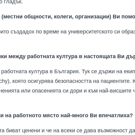
о гладък.
 (местни общности, колеги, организации)
В
и помо
оито създадох по време на университетското си образ
ики между работната култура в настоящата Ви дъ
 работната култура в България. Тук се държи на еки
rchy),
която осигурява безопасността на пациентите. К
ненията или опасенията си дори и към най-висшите ч
ки на работното място най-много
В
и впечатлиха?
та биват ценени и че на всеки се дава възможност да