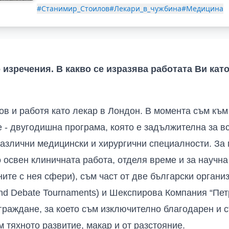
#Станимир_Стоилов
#Лекари_в_чужбина
#Медицина
 изречения. В какво се изразява работата Ви кат
в и работя като лекар в Лондон. В момента съм към
e - двугодишна програма, която е задължителна за вс
 различни медицински и хирургични специалности. За
о освен клиничната работа, отделя време и за научна
ните с нея сфери), съм част от две български орган
 and Debate Tournaments) и Шекспирова Компания “Пет
зграждане, за което съм изключително благодарен и 
 тяхното развитие, макар и от разстояние.