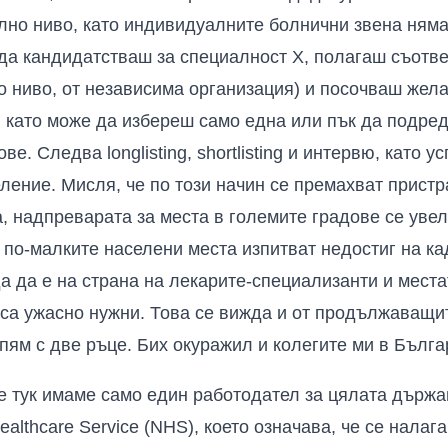
но ниво, като индивидуалните болнични звена няма
 да кандидатстваш за специалност Х, полагаш съотве
 ниво, от независима организация) и посочваш жела
 като може да избереш само една или пък да подре
ве. Следва longlisting, shortlisting и интервю, като
ление. Мисля, че по този начин се премахват
пристр
а, надпреварата за места в големите градове се уве
а по-малките населени места изпитват недостиг на к
а да е на страна на лекарите-специализанти и места
 са ужасно нужни. Това се вижда и от продължаващит
епям с две ръце. Бих окуражил и колегите ми в Бълг
че тук имаме само един работодател за цялата държ
Healthcare Service (NHS),
което означава, че се налаг