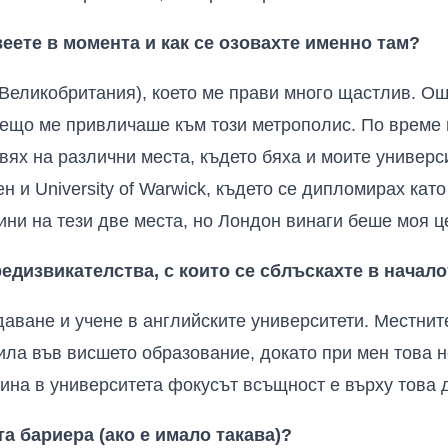
еете в момента и как се озовахте именно там?
Великобритания), което ме прави много щастлив.
Ощ
нещо ме привличаше към този метрополис.
По време 
ях на различни места, където бяха и моите университе
н и University of Warwick, където се дипломирах кат
дини
на
тези две места, но Лондон винаги беше моя ц
едизвикателства, с които се сблъскахте в начало
аване и учене в английските университети. Местнит
тила във висшето образование, докато при мен това 
одина в университета фокусът всъщност е върху това 
а бариера (ако е имало такава)?