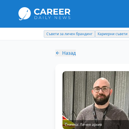
Съвети за личен брандинг
Кариерни съвети
Назад
Снимка:
Личен архив