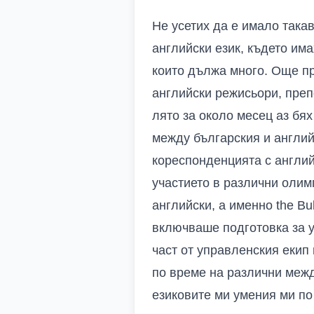
Не усетих да е имало така
английски език, където има
които дължа много. Още пр
английски режисьори, преп
лято за около месец аз бя
между българския и англий
кореспонденцията с англи
участието в различни олимп
английски, а именно the Bu
включваше подготовка за уч
част от управленския екип
по време на различни меж
езиковите ми умения ми по