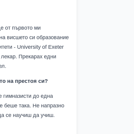
е от първото ми
на висшето си образование
ти - University of Exeter
о лекар. Прекарах едни
ел.
то на престоя си?
е гимназисти до една
не беше така. Не напразно
да се научиш да учиш.