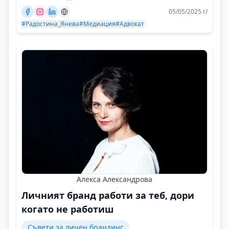
05/05/2025 г/
#Радостина_Янева
#Медиация
#Адвокат
Алекса Александрова
Личният бранд работи за теб, дори
когато не работиш
Съвети за личен брандинг