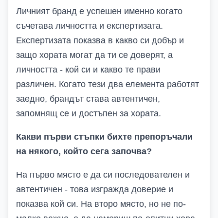
Личният бранд е успешен именно когато
съчетава личността и експертизата.
Експертизата показва в какво си добър и
защо хората могат да ти се доверят, а
личността - кой си и какво те прави
различен. Когато тези два елемента работят
заедно, брандът става автентичен,
запомнящ се и достъпен за хората.
Какви първи стъпки бихте препоръчали
на някого, който сега започва?
На първо място е да си последователен и
автентичен - това изгражда доверие и
показва кой си. На второ място, но не по-