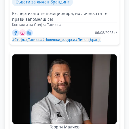
Съвети за личен брандинг
Експертизата те позиционира, но личността те
прави запомнящ се!
Контакти на Стефка Танчева
06/08/2025 г/
#Стефка_Танчева
#Човешки_ресурси
#Личен_бранд
Георги Малчев