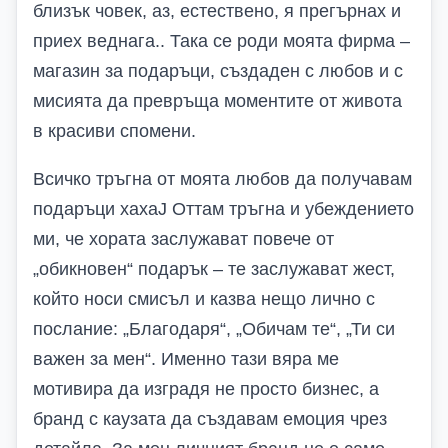
близък човек, аз, естествено, я прегърнах и
приех веднага.. Така се роди моята фирма –
магазин за подаръци, създаден с любов и с
мисията да превръща моментите от живота
в красиви спомени.
Всичко тръгна от
моята любов да получавам
подаръци хаха
J
О
ттам тръгна и
убеждението
ми, че хората заслужават повече от
„обикновен“ подарък – те заслужават жест,
който носи смисъл и казва нещо лично с
послание: „Благодаря“, „Обичам те“, „Ти си
важен за мен“. Именно тази вяра ме
мотивира да изградя не просто бизнес, а
бранд с каузата да създавам емоция чрез