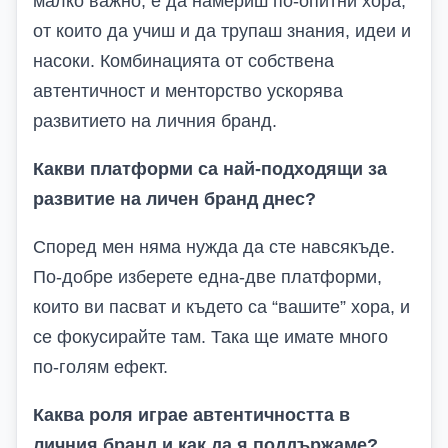
малко важно, е да намериш по-опитни хора,
от които да учиш и да трупаш знания, идеи и
насоки. Комбинацията от собствена
автентичност и менторство ускорява
развитието на личния бранд.
Какви платформи са най-подходящи за
развитие на личен бранд днес?
Според мен няма нужда да сте навсякъде.
По-добре изберете една-две платформи,
които ви пасват и където са “вашите” хора, и
се фокусирайте там. Така ще имате много
по-голям ефект.
Каква роля играе автентичността в
личния бранд и как да я поддържаме?