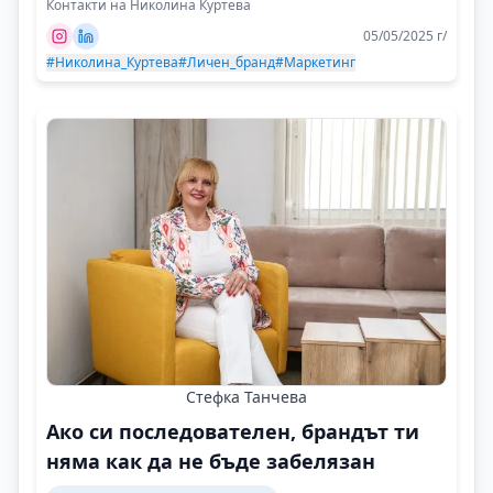
Контакти на Николина Куртева
05/05/2025 г/
#Николина_Куртева
#Личен_бранд
#Маркетинг
Стефка Танчева
Ако си последователен, брандът ти
няма как да не бъде забелязан