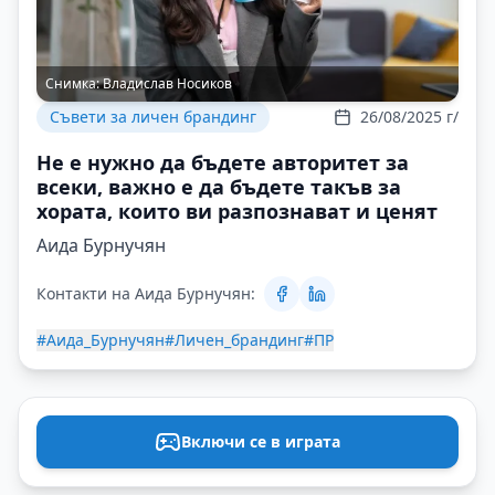
Снимка:
Владислав Носиков
Съвети за личен брандинг
26/08/2025 г/
Не е нужно да бъдете авторитет за
всеки, важно е да бъдете такъв за
хората, които ви разпознават и ценят
Аида Бурнучян
Контакти на Аида Бурнучян:
#Аида_Бурнучян
#Личен_брандинг
#ПР
Включи се в играта