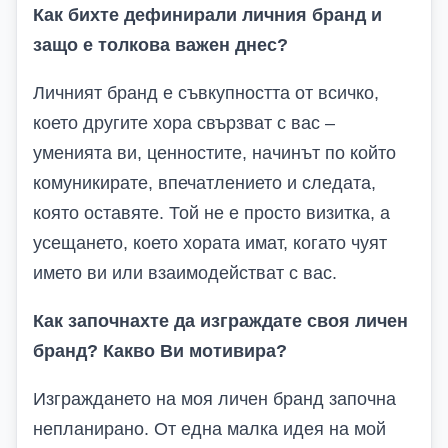
Как бихте дефинирали личния бранд и
защо е толкова важен днес?
Личният бранд е съвкупността от всичко,
което другите хора свързват с вас –
уменията ви, ценностите, начинът по който
комуникирате, впечатлението и следата,
която оставяте. Той не е просто визитка, а
усещането, което хората имат, когато чуят
името ви или взаимодействат с вас.
Как започнахте да изграждате своя личен
бранд? Какво Ви мотивира?
Изграждането на моя личен бранд започна
непланирано. От една малка идея на мой