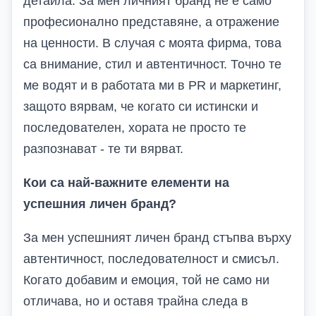
детайла. За мен личният бранд не е само
професионално представяне, а отражение
на ценности. В случая с моята фирма, това
са внимание, стил и автентичност. Точно те
ме водят и в работата ми в PR и маркетинг,
защото вярвам, че когато си истински и
последователен, хората не просто те
разпознават - те ти вярват.
Кои са най-важните елементи на
успешния личен бранд?
За мен успешният личен бранд стъпва върху
автентичност, последователност и смисъл.
Когато добавим и емоция, той не само ни
отличава, но и оставя трайна следа в