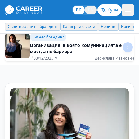
BG
EN
Купи
Кариерни съвети
Новини
Нови назначения
Днес празнува
Кариерни съвети
Теорията и практиката не винаги вървят
ръка за ръка
29/08/2025 г/
Наталия Футекова