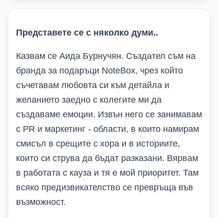
Представете се с няколко думи
..
Казвам се Аида Бурнучян. Създател съм на
бранда за подаръци NoteBox, чрез който
съчетавам любовта си към детайла и
желанието заедно с колегите ми да
създаваме емоции. Извън него се занимавам
с PR и маркетинг - области, в които намирам
смисъл в срещите с хора и в историите,
които си струва да бъдат разказани. Вярвам
в работата с кауза и тя е мой приоритет. Там
всяко предизвикателство се превръща във
възможност.