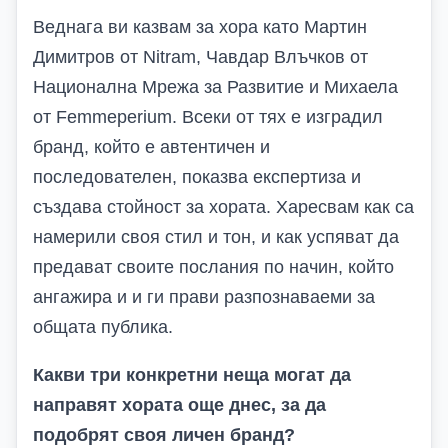
Веднага ви казвам за хора като Мартин
Димитров от Nitram, Чавдар Влъчков от
Национална Мрежа за Развитие и Михаела
от Femmeperium. Всеки от тях е изградил
бранд, който е автентичен и
последователен, показва експертиза и
създава стойност за хората. Харесвам как са
намерили своя стил и тон, и как успяват да
предават своите послания по начин, който
ангажира и и ги прави разпознаваеми за
общата публика.
Какви три конкретни неща могат да
направят хората още днес, за да
подобрят своя личен бранд?