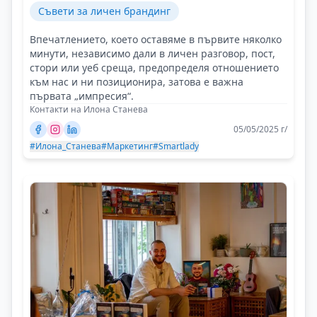
Съвети за личен брандинг
Впечатлението, което оставяме в първите няколко
минути, независимо дали в личен разговор, пост,
стори или уеб среща, предопределя отношението
към нас и ни позиционира, затова е важна
първата „импресия“.
Контакти на Илона Станева
05/05/2025 г/
#Илона_Станева
#Маркетинг
#Smartlady