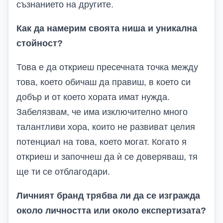
съзнанието на другите.
Как да намерим своята ниша и уникална
стойност?
Това е да откриеш пресечната точка между
това, което обичаш да правиш, в което си
добър и от което хората имат нужда.
Забелязвам, че има изключително много
талантливи хора, които не развиват целия
потенциал на това, което могат. Когато я
откриеш и започнеш да ѝ се доверяваш, тя
ще ти се отблагодари.
Личният бранд трябва ли да се изгражда
около личността или около експертизата?