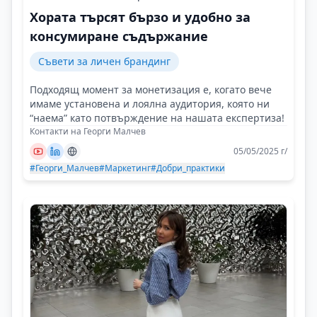
Хората търсят бързо и удобно за
консумиране съдържание
Съвети за личен брандинг
Подходящ момент за монетизация е, когато вече
имаме установена и лоялна аудитория, която ни
“наема” като потвърждение на нашата експертиза!
Контакти на Георги Малчев
05/05/2025 г/
#Георги_Малчев
#Маркетинг
#Добри_практики