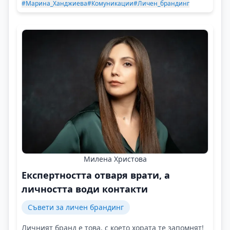
#Марина_Ханджиева
#Комуникации
#Личен_брандинг
Милена Христова
Експертността отваря врати, а
личността води контакти
Съвети за личен брандинг
Личният бранд е това, с което хората те запомнят!