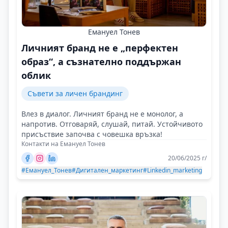
Емануел Тонев
Личният бранд не е „перфектен
образ“, а съзнателно поддържан
облик
Съвети за личен брандинг
Влез в диалог. Личният бранд не е монолог, а
напротив. Отговаряй, слушай, питай. Устойчивото
присъствие започва с човешка връзка!
Контакти на Емануел Тонев
20/06/2025 г/
#Емануел_Тонев
#Дигитален_маркетинг
#Linkedin_marketing