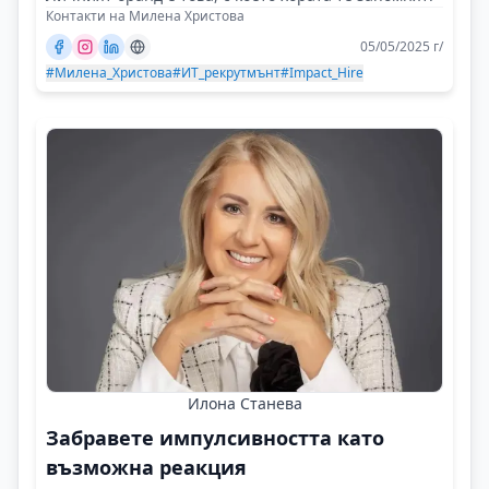
Контакти на Милена Христова
05/05/2025 г/
#Милена_Христова
#ИТ_рекрутмънт
#Impact_Hire
Илона Станева
Забравете импулсивността като
възможна реакция