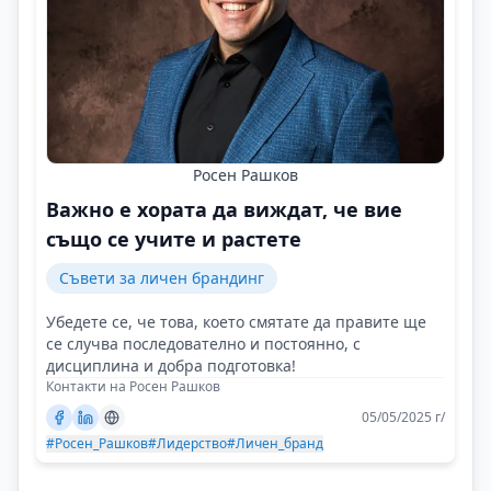
Росен Рашков
Важно е хората да виждат, че вие
също се учите и растете
Съвети за личен брандинг
Убедете се, че това, което смятате да правите ще
се случва последователно и постоянно, с
дисциплина и добра подготовка!
Контакти на Росен Рашков
05/05/2025 г/
#Росен_Рашков
#Лидерство
#Личен_бранд