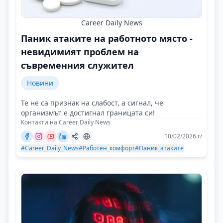
Career Daily News
Паник атаките на работното място -
невидимият проблем на
съвременния служител
Новини
Те не са признак на слабост, а сигнал, че
организмът е достигнал границата си!
Контакти на Career Daily News
10/02/2026 г/
#Career_Daily_News
#Работен_комфорт
#Паник_атаките