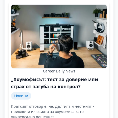
Career Daily News
„Хоумофисът: тест за доверие или
страх от загуба на контрол?
Новини
Краткият отговор е: не. Дългият и честният -
приключи илюзията за хоумофиса като
универсално решение!