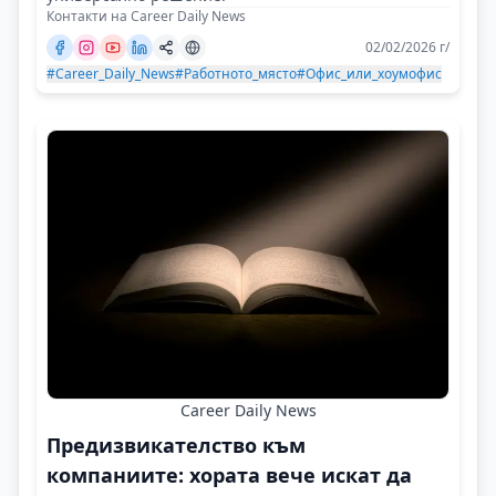
Контакти на Career Daily News
02/02/2026 г/
#Career_Daily_News
#Работното_място
#Офис_или_хоумофис
Career Daily News
Предизвикателство към
компаниите: хората вече искат да