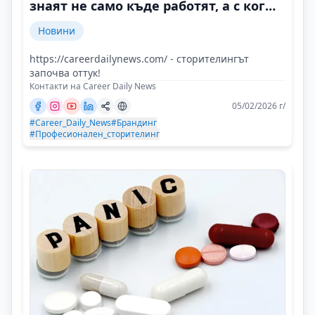
знаят не само къде работят, а с кого
и защо
Новини
https://careerdailynews.com/ - сторителингът
започва оттук!
Контакти на Career Daily News
05/02/2026 г/
#Career_Daily_News
#Брандинг
#Професионален_сторителинг