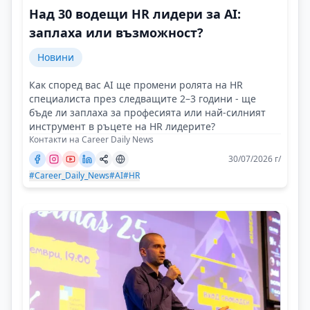
Над 30 водещи HR лидери за AI:
заплаха или възможност?
Новини
Как според вас AI ще промени ролята на HR
специалиста през следващите 2–3 години - ще
бъде ли заплаха за професията или най-силният
инструмент в ръцете на HR лидерите?
Контакти на Career Daily News
30/07/2026 г/
#Career_Daily_News
#AI
#HR