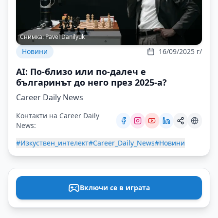
Снимка:
Pavel Danilyuk
Новини
16/09/2025 г/
AI: По-близо или по-далеч е
българинът до него през 2025-а?
Career Daily News
Контакти на Career Daily
News:
#Изкуствен_интелект
#Career_Daily_News
#Новини
Включи се в играта