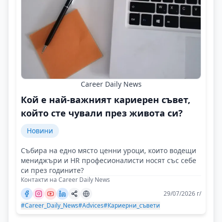
Career Daily News
Кой е най-важният кариерен съвет,
който сте чували през живота си?
Новини
Събира на едно място ценни уроци, които водещи
мениджъри и HR професионалисти носят със себе
си през годините?
Контакти на Career Daily News
29/07/2026 г/
#Career_Daily_News
#Advices
#Кариерни_съвети