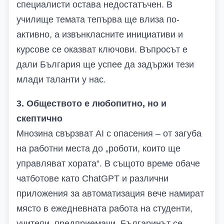
специалисти остава недостатъчен. В
училище темата тепърва ще влиза по-
активно, а извънкласните инициативи и
курсове се оказват ключови. Въпросът е
дали България ще успее да задържи тези
млади таланти у нас.
3. Обществото е любопитно, но и
скептично
Мнозина свързват AI с опасения – от загуба
на работни места до „роботи, които ще
управляват хората“. В същото време обаче
чатботове като ChatGPT и различни
приложения за автоматизация вече намират
място в ежедневната работа на студенти,
учители, предприемачи. Българинът се