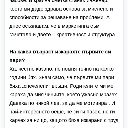
часове. В крайна сметка станах инженер,
което ми даде здрава основа за мислене и
способности за решаване на проблеми. А
днес осъзнавам, че в маркетинга съм
съчетала и двете – креативност и структура.
На каква възраст изкарахте първите си
пари?
Ха, честно казано, не помня точно на колко
години бях. Знам само, че първите ми пари
бяха „спечелени“ вкъщи. Родителите ми ме
караха да мия чиниите, което ужасно мразех.
Даваха по някой лев, за да ме мотивират. И
най-интересното беше, че си ги пазех, не ги
харчех за нищо, защото бяха изкарани с труд