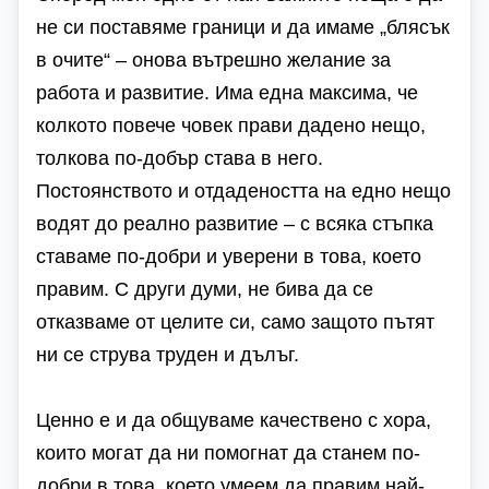
не си поставяме граници и да имаме „блясък
в очите“ – онова вътрешно желание за
работа и развитие. Има една максима, че
колкото повече човек прави дадено нещо,
толкова по-добър става в него.
Постоянството и отдадеността на едно нещо
водят до реално развитие – с всяка стъпка
ставаме по-добри и уверени в това, което
правим.
С други думи, не бива да се
отказваме от целите си, само защото пътят
ни се струва труден и дълъг.
Ценно е и да общуваме качествено с хора,
които могат да ни помогнат да станем по-
добри в това, което умеем да правим най-