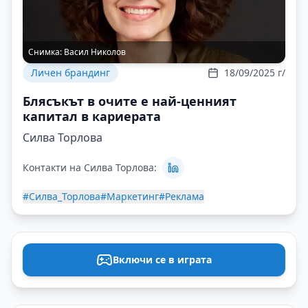
Снимка:
Васил Николов
Личен брандинг
18/09/2025 г/
Блясъкът в очите е най-ценният
капитал в кариерата
Силва Торлова
Контакти на Силва Торлова:
#Силва_Торлова
#Маркетинг
#Реклама
Включи се в играта