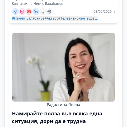
Контакти на Ненчо Балабанов
08/02/2026 г/
#Ненчо_Балабанов
#Актьор
#Телевизионен_водещ
Радостина Янева
Намирайте полза във всяка една
ситуация, дори да е трудна