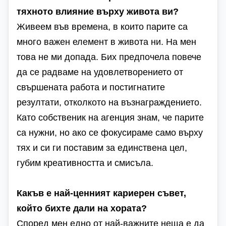
тяхното влияние върху живота ви?
Живеем във времена, в които парите са
много важен елемент в живота ни. На мен
това не ми допада. Бих предпочела повече
да се радваме на удовлетворението от
свършената работа и постигнатите
резултати, отколкото на възнаграждението.
Като собственик на агенция знам, че парите
са нужни, но ако се фокусираме само върху
тях и си ги поставим за единствена цел,
губим креативността и смисъла.
Какъв е най-ценният кариерен съвет,
който бихте дали на хората?
Според мен едно от най-важните неща е да