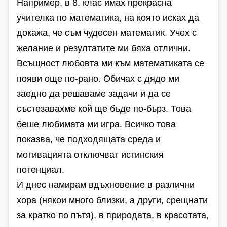
Например, в 8. клас имах прекрасна
учителка по математика, на която исках да
докажа, че съм чудесен математик. Учех с
желание и резултатите ми бяха отлични.
Всъщност любовта ми към математиката се
появи още по-рано. Обичах с дядо ми
заедно да решаваме задачи и да се
състезавахме кой ще бъде по-бърз. Това
беше любимата ми игра. Всичко това
показва, че подходящата среда и
мотивацията отключват истинския
потенциал.
И днес намирам вдъхновение в различни
хора (някои много близки, а други, срещнати
за кратко по пътя), в природата, в красотата,