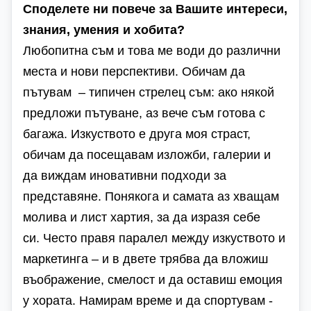
Споделете ни повече за Вашите интереси,
знания, умения и хобита?
Любопитна съм и това ме води до различни
места и нови перспективи. Обичам да
пътувам – типичен стрелец съм: ако някой
предложи пътуване, аз вече съм готова с
багажа. Изкуството е друга моя страст,
обичам да посещавам изложби, галерии и
да виждам иновативни подходи за
представяне. Понякога и самата аз хващам
молива и лист хартия, за да изразя себе
си. Често правя паралел между изкуството и
маркетинга – и в двете трябва да вложиш
въображение, смелост и да оставиш емоция
у хората. Намирам време и да спортувам -