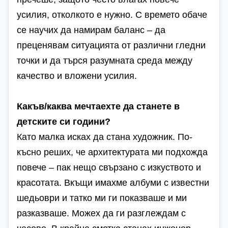
усилия, отколкото е нужно. С времето обаче
се научих да намирам баланс – да
преценявам ситуацията от различни гледни
точки и да търся разумната среда между
качество и вложени усилия.
Какъв/каква мечтаехте да станете в
детските си години?
Като малка исках да стана художник. По-
късно реших, че архитектурата ми подхожда
повече – пак нещо свързано с изкуството и
красотата. Вкъщи имахме албуми с известни
шедьоври и татко ми ги показваше и ми
разказваше. Можех да ги разглеждам с