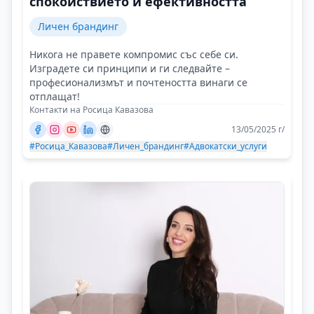
спокойствието и ефективността
Личен брандинг
Никога не правете компромис със себе си.
Изградете си принципи и ги следвайте –
професионализмът и почтеността винаги се
отплащат!
Контакти на Росица Кавазова
13/05/2025 г/
#Росица_Кавазова
#Личен_брандинг
#Адвокатски_услуги