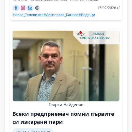
15/07/2026 г/
#Нова_Телевизия
#Десислава_Банова
#Водещи
Георги Найденов
Всеки предприемач помни първите
си изкарани пари