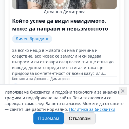
Джоанна Димитрова
Който успее да види невидимото,
може да направи и невъзможното
Личен брандинг
За всяко нещо в живота си има причина и
следствие, ако човек се замисли и си задава
въпроси и си отговаря след всеки път ще стига до
изводи, до които преди не е стигал и така ще
придобива компетентност от всеки казус или
случай!
Контакти на Джоанна Димитрова
06/05/2025 г/
Използваме бисквитки и подобни технологии за анализ на
#Джоанна_Димитрова
#Финанси
#Корпорации
трафика и подобряване на сайта. Тези технологии се
зареждат само след Вашето съгласие. Можете да откажете
— сайтът ще работи нормално.
Политика за бисквитки
Приемам
Отказвам