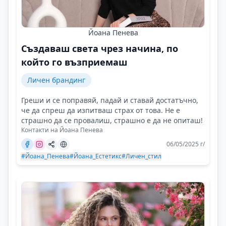
Йоана Пенева
Създаваш света чрез начина, по
който го възприемаш
Личен брандинг
Греши и се поправяй, падай и ставай достатъчно,
че да спреш да изпитваш страх от това. Не е
страшно да се провалиш, страшно е да не опиташ!
Контакти на Йоана Пенева
06/05/2025 г/
#Йоана_Пенева
#Йоана_Естетикс
#Личен_стил