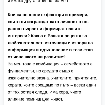
и имаха друга стойност за мен.
Кои са основните фактори и примери,
които ни изграждат като личност в по-
ранна възраст и формират нашите
интереси? Каква е Вашата рецепта за
любознателност, източници и извори на
информация и вдъхновение в този етап
от човешкото ни развитие?
За мен това е комбинация – семейството е
фундаментът, но средата също е
изключително важна. Учителите, приятелите,
хората, които срещаме по пътя – всеки един
от тях оставя следа. Има хора, чието
влияние помниш цял живот.