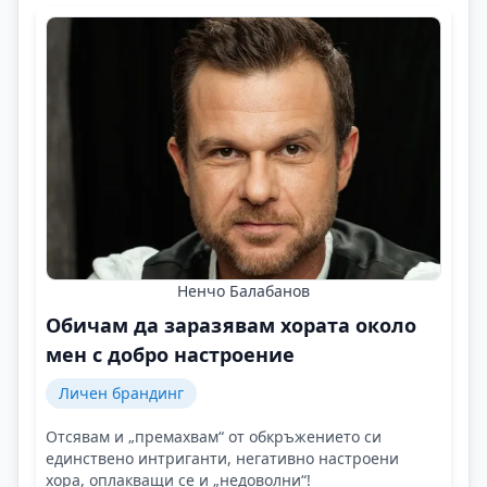
Ненчо Балабанов
Обичам да заразявам хората около
мен с добро настроение
Личен брандинг
Отсявам и „премахвам“ от обкръжението си
единствено интриганти, негативно настроени
хора, оплакващи се и „недоволни“!