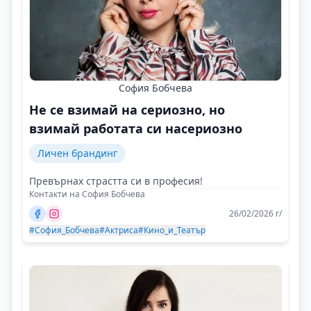
София Бобчева
Не се взимай на сериозно, но
взимай работата си насериозно
Личен брандинг
Превърнах страстта си в професия!
Контакти на София Бобчева
26/02/2026 г/
#София_Бобчева
#Актриса
#Кино_и_Театър