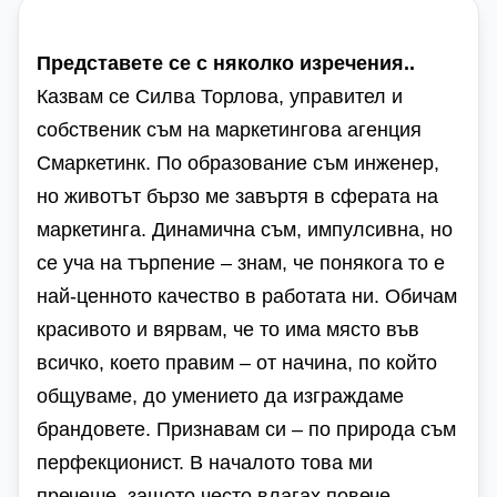
Представете се с няколко изречения..
Казвам се Силва Торлова, управител и
собственик съм на маркетингова агенция
Смаркетинк. По образование съм инженер,
но животът бързо ме завъртя в сферата на
маркетинга. Динамична съм, импулсивна, но
се уча на търпение – знам, че понякога то е
най-ценното качество в работата ни. Обичам
красивото и вярвам, че то има място във
всичко, което правим – от начина, по който
общуваме, до умението да изграждаме
брандовете. Признавам си – по природа съм
перфекционист. В началото това ми
пречеше, защото често влагах повече