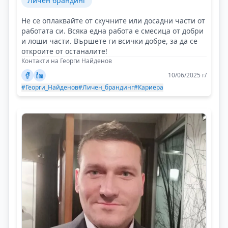
Личен брандинг
Не се оплаквайте от скучните или досадни части от
работата си. Всяка една работа е смесица от добри
и лоши части. Вършете ги всички добре, за да се
откроите от останалите!
Контакти на Георги Найденов
10/06/2025 г/
#Георги_Найденов
#Личен_брандинг
#Кариера