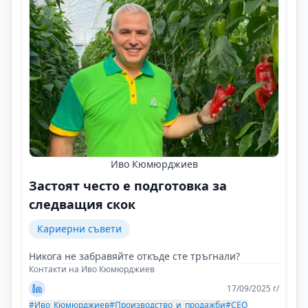
Иво Кюмюрджиев
Застоят често е подготовка за
следващия скок
Кариерни съвети
Никога не забравяйте откъде сте тръгнали?
Контакти на Иво Кюмюрджиев
17/09/2025 г/
#Иво_Кюмюрджиев
#Производство_и_продажби
#CEO