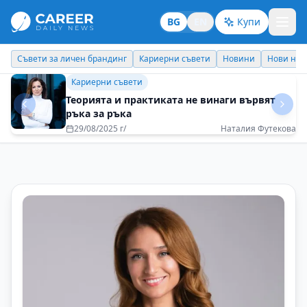
BG
EN
Купи
Кариерни съвети
Новини
Нови назначения
Днес празнува
Личен брандинг
Не се страхувайте да искате повече от
живота
16/12/2025 г/
Виктория Игбаубоа