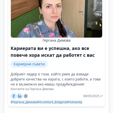
Гергана Димова
Кариерата ви е успешна, ако все
повече хора искат да работят с вас
Кариерни съвети
Добрият лидер е този, който умее да извади
добрите качества на хората, с които работи, а това
не е възможно ако имаш предубеждения!
Контакти на Гергана Димова
08/05/2025 г/
#Гергана_Димова
#Accenture_Bulgaria
#Humanity