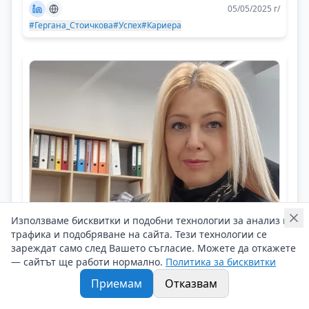
05/05/2025 г/
#Гергана_Стоичкова
#Успех
#Кариера
Използваме бисквитки и подобни технологии за анализ на
трафика и подобряване на сайта. Тези технологии се
Марта Попова
зареждат само след Вашето съгласие. Можете да откажете
Можеш да бъдеш успешен, само ако
— сайтът ще работи нормално.
Политика за бисквитки
обичаш това, което правиш
Приемам
Отказвам
Кариерни съвети