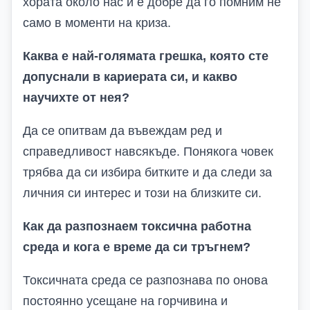
хората около нас и е добре да го помним не
само в моменти на криза.
Каква е най-голямата грешка, която сте
допуснали в кариерата си, и какво
научихте от нея?
Да се опитвам да въвеждам ред и
справедливост навсякъде. Понякога човек
трябва да си избира битките и да следи за
личния си интерес и този на близките си.
Как да разпознаем токсична работна
среда и кога е време да си тръгнем?
Токсичната среда се разпознава по онова
постоянно усещане на горчивина и