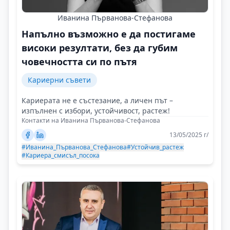
Иванина Първанова-Стефанова
Напълно възможно е да постигаме
високи резултати, без да губим
човечността си по пътя
Кариерни съвети
Кариерата не е състезание, а личен път –
изпълнен с избори, устойчивост, растеж!
Контакти на Иванина Първанова-Стефанова
13/05/2025 г/
#Иванина_Първанова_Стефанова
#Устойчив_растеж
#Кариера_смисъл_посока