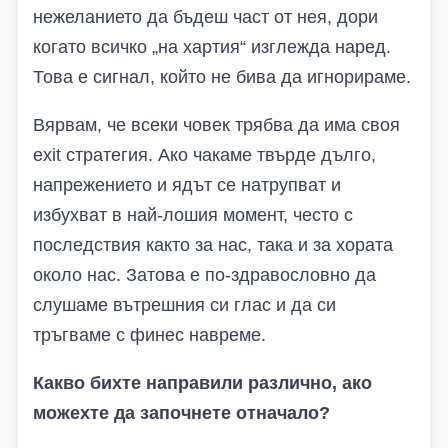
нежеланието да бъдеш част от нея, дори
когато всичко „на хартия“ изглежда наред.
Това е сигнал, който не бива да игнорираме.
Вярвам, че всеки човек трябва да има своя
exit стратегия. Ако чакаме твърде дълго,
напрежението и ядът се натрупват и
избухват в най-лошия момент, често с
последствия както за нас, така и за хората
около нас. Затова е по-здравословно да
слушаме вътрешния си глас и да си
тръгваме с финес навреме.
Какво бихте направили различно, ако
можехте да започнете отначало?