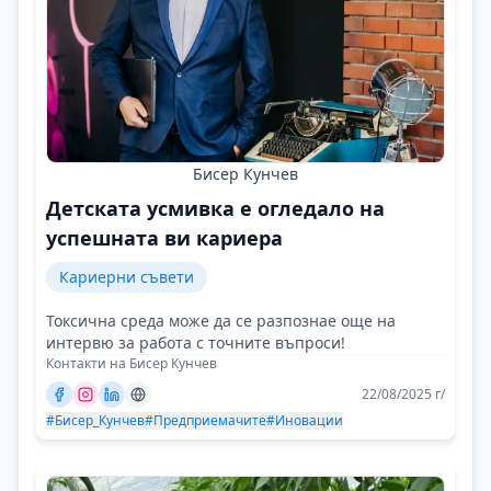
Бисер Кунчев
Детската усмивка е огледало на
успешната ви кариера
Кариерни съвети
Токсична среда може да се разпознае още на
интервю за работа с точните въпроси!
Контакти на Бисер Кунчев
22/08/2025 г/
#Бисер_Кунчев
#Предприемачите
#Иновации