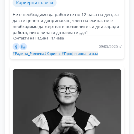
Кариерни съвети
Не е необходимо да работите по 12 часа на ден, за
да сте ценен и допринасящ член на екипа, не е
необходимо да жертвате почивните си дни заради
работа, нито винаги да казвате „да“!
Контакти на Радина Ралчева
09/05/2025 г/
#Радина_Ралчева
#Кариера
#Професионализъм