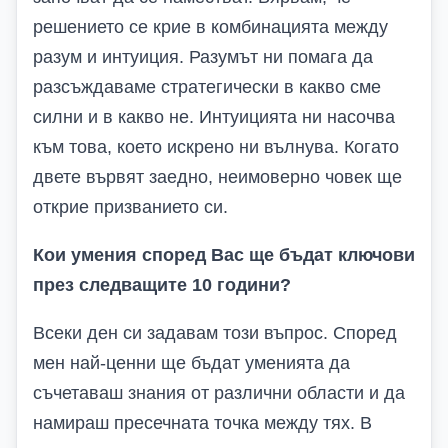
решението се крие в комбинацията между
разум и интуиция. Разумът ни помага да
разсъждаваме стратегически в какво сме
силни и в какво не. Интуицията ни насочва
към това, което искрено ни вълнува. Когато
двете вървят заедно, неимоверно човек ще
открие призванието си.
Кои умения според Вас ще бъдат ключови
през следващите 10 години?
Всеки ден си задавам този въпрос. Според
мен най-ценни ще бъдат уменията да
съчетаваш знания от различни области и да
намираш пресечната точка между тях. В