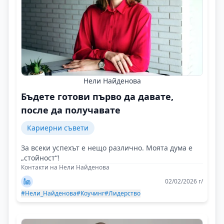
Нели Найденова
Бъдете готови първо да давате,
после да получавате
Кариерни съвети
За всеки успехът е нещо различно. Моята дума е
„стойност“!
Контакти на Нели Найденова
02/02/2026 г/
#Нели_Найденова
#Коучинг
#Лидерство