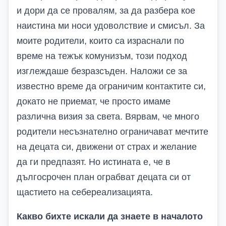
и дори да се провалям, за да разбера кое
наистина ми носи удоволствие и смисъл. За
моите родители, които са израснали по
време на тежък комунизъм, този подход
изглеждаше безразсъден. Наложи се за
известно време да ограничим контактите си,
докато не приемат, че просто имаме
различна визия за света. Вярвам, че много
родители несъзнателно ограничават мечтите
на децата си, движени от страх и желание
да ги предпазят. Но истината е, че в
дългосрочен план ограбват децата си от
щастието на себереализацията.
Какво бихте искали да знаете в началото