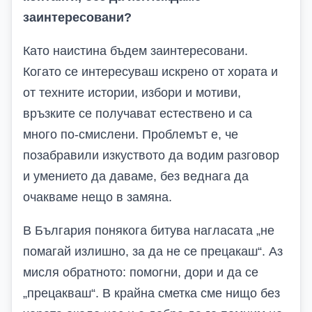
заинтересовани?
Като наистина бъдем заинтересовани.
Когато се интересуваш искрено от хората и
от техните истории, избори и мотиви,
връзките се получават естествено и са
много по-смислени. Проблемът е, че
позабравили изкуството да водим разговор
и умението да даваме, без веднага да
очакваме нещо в замяна.
В България понякога битува нагласата „не
помагай излишно, за да не се прецакаш“. Аз
мисля обратното: помогни, дори и да се
„прецакваш“. В крайна сметка сме нищо без