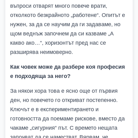
въпроси отварят много повече врати,
отколкото безкрайното „работене“. Опитът е
нужен, за да се научим да ги задаваме, но
щом веднъж започнем да си казваме „А
какво ако…“, хоризонтът пред нас се
разширява неимоверно.
Как човек може да разбере коя професия
е подходяща за него?
За някои хора това е ясно още от първия
ден, но повечето го откриват постепенно.
Ключът е в експериментирането и
готовността да поемаме рискове, вместо да
чакаме „сигурния“ път. С времето нещата
започват да се наместват. Вярвам, че