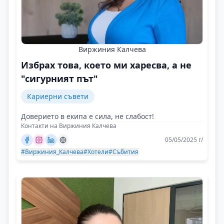
Виржиния Калчева
Избрах това, което ми харесва, а не
"сигурният път"
Кариерни съвети
Доверието в екипа е сила, не слабост!
Контакти на Виржиния Калчева
05/05/2025 г/
#Виржиния_Калчева
#Хотели
#Събития