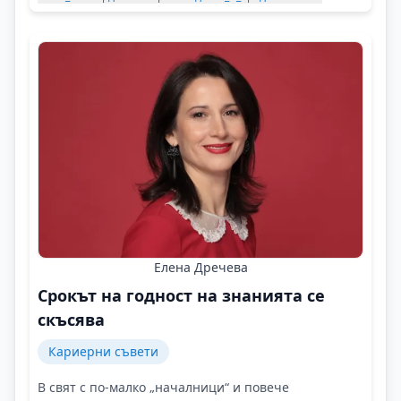
Елена Дречева
Срокът на годност на знанията се
скъсява
Кариерни съвети
В свят с по-малко „началници“ и повече