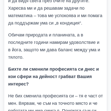
и да видя света през очите на другите.
Харесва ми и да решавам задачи по
математика – това ме успокоява и ми помага
да поддържам ума си „в кондиция“.
Обичам природата и планината, а в
последните години намирам удоволствие и
в йога, защото ми дава баланс между ума и
тялото.
Бихте ли сменили професията си днес и
кои сфери на дейност грабват Вашия
интерес?
Не бих сменила професията си – тя е част от
мен. Вярвам, че съм на точното място и че
работата ми има смисъл. Понякога съм си