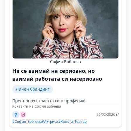
София Бобчева
Не се взимай на сериозно, но
взимай работата си насериозно
Личен брандинг
Превърнах страстта си в професия!
Контакти на София Бобчева
26/02/2026 г/
#София_Бобчева
#Актриса
#Кино_и_Театър