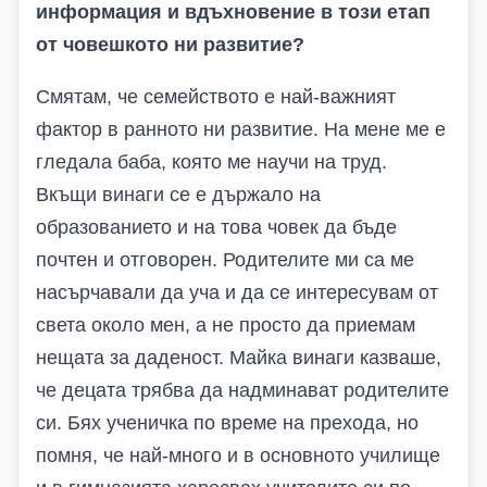
информация и вдъхновение в този етап
от човешкото ни развитие?
Смятам, че семейството е най-важният
фактор в ранното ни развитие. На мене ме е
гледала баба, която ме научи на труд.
Вкъщи винаги се е държало на
образованието и на това човек да бъде
почтен и отговорен. Родителите ми са ме
насърчавали да уча и да се интересувам от
света около мен, а не просто да приемам
нещата за даденост. Майка винаги казваше,
че децата трябва да надминават родителите
си. Бях ученичка по време на прехода, но
помня, че най-много и в основното училище