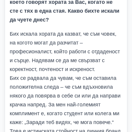
което говорят хората за Вас, когато не
сте с тях в една стая. Какво бихте искали
да чуете днес?
Бих искала хората да казват, че съм човек,
на когото могат да разчитат –
професионалист, който работи с отдаденост
и сърце. Надявам се да ме свързват с
коректност, почтеност и искреност.
Бих се радвала да чувам, че съм оставила
положителна следа – че съм вдъхновила
някого да повярва в себе си или да направи
крачка напред. За мен най-големият
комплимент е, когато студент или колега ми
каже: „Заради теб видях, че мога повече.“
Това е истинската стойност на личния бранд