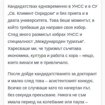
Кандидатствах едновременно в УНСС и в СУ
„Св. Климент Охридски“ и бях приета и в
двата университета. Това беше моментът, в
който трябваше да направя своя избор.
След много размисъл избрах УНСС и
специалност „Международен туризъм“.
Харесваше ми, че туризмът съчетава
икономика, култура и работа с хора – нещо,
което винаги ме е привличало.
После дойде кандидатстването за докторант
и малко след това – асистентският конкурс.
Всичко се случваше като по начертан път,
без секунда прекъсване. Никога не съм
имала период на колебание или пауза –