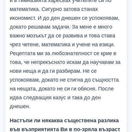
и в гимназията харесвах учителите си по
математика. Сигурно затова станах
икономист. И до ден днешен се успокоявам,
докато решавам задачи. За мене е много
важно мозъкът да се развива и това става
чрез четене, математика и учене на езици.
Рецептата ми за любознателност се крие в
това, че непрекъснато искам да научавам за
нови неща и да ги разбирам. Не се
успокоявам, докато не стигна до същността
на нещата, докато не си ги обясня. После
идва следващия казус и така до ден
днешен.
Настъпи ли някаква съществена разлика
във възприятията Ви в по-зряла възраст