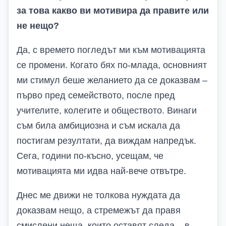
за това какво ви мотивира да правите или
не нещо?
Да, с времето погледът ми към мотивацията
се промени. Когато бях по-млада, основният
ми стимул беше желанието да се доказвам –
първо пред семейството, после пред
учителите, колегите и обществото. Винаги
съм била амбициозна и съм искала да
постигам резултати, да виждам напредък.
Сега, години по-късно, усещам, че
мотивацията ми идва най-вече отвътре.
Днес ме движи не толкова нуждата да
доказвам нещо, а стремежът да правя
смислени неща, които оставят следа – в