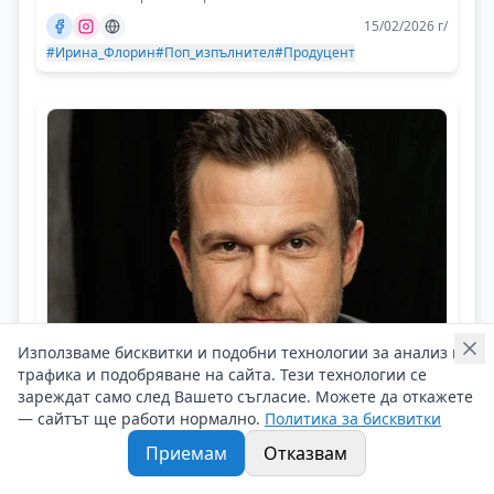
15/02/2026 г/
#Ирина_Флорин
#Поп_изпълнител
#Продуцент
Използваме бисквитки и подобни технологии за анализ на
трафика и подобряване на сайта. Тези технологии се
Ненчо Балабанов
зареждат само след Вашето съгласие. Можете да откажете
— сайтът ще работи нормално.
Политика за бисквитки
Обичам да заразявам хората около
мен с добро настроение
Приемам
Отказвам
Личен брандинг