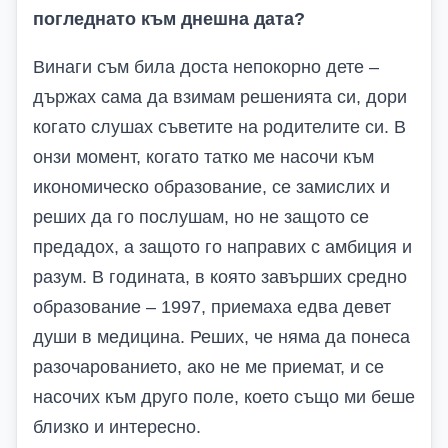
погледнато към днешна дата?
Винаги съм била доста непокорно дете –
държах сама да взимам решенията си, дори
когато слушах съветите на родителите си. В
онзи момент, когато татко ме насочи към
икономическо образование, се замислих и
реших да го послушам, но не защото се
предадох, а защото го направих с амбиция и
разум. В годината, в която завърших средно
образование – 1997, приемаха едва девет
души в медицина. Реших, че няма да понеса
разочарованието, ако не ме приемат, и се
насочих към друго поле, което също ми беше
близко и интересно.