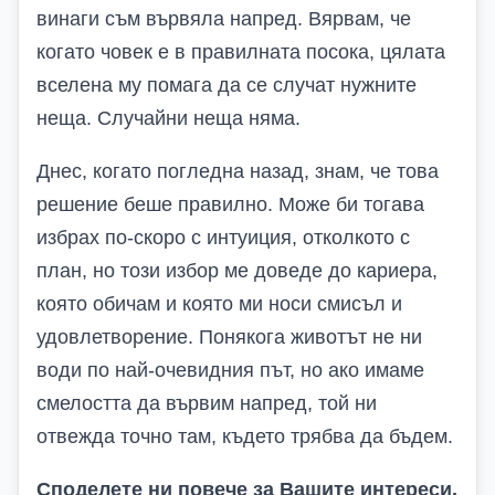
винаги съм вървяла напред. Вярвам, че
когато човек е в правилната посока, цялата
вселена му помага да се случат нужните
неща. Случайни неща няма.
Днес, когато погледна назад, знам, че това
решение беше правилно. Може би тогава
избрах по-скоро с интуиция, отколкото с
план, но този избор ме доведе до кариера,
която обичам и която ми носи смисъл и
удовлетворение. Понякога животът не ни
води по най-очевидния път, но ако имаме
смелостта да вървим напред, той ни
отвежда точно там, където трябва да бъдем.
Споделете ни повече за Вашите интереси,