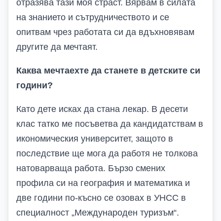
отразява тази моя страст. Вярвам в силата
на знанието и сътрудничеството и се
опитвам чрез работата си да вдъхновявам
другите да мечтаят.
Каква мечтаехте да станете в детските си
години?
Като дете исках да стана лекар. В десети
клас татко ме посъветва да кандидатствам в
икономическия университет, защото в
последствие ще мога да работя не толкова
натоварваща работа. Бързо смених
профила си на география и математика и
две години по-късно се озовах в УНСС в
специалност „Международен туризъм“.