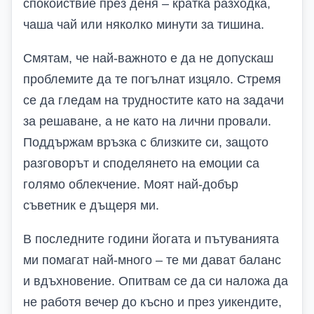
спокойствие през деня – кратка разходка,
чаша чай или няколко минути за тишина.
Смятам, че най-важното е да не допускаш
проблемите да те погълнат изцяло. Стремя
се да гледам на трудностите като на задачи
за решаване, а не като на лични провали.
Поддържам връзка с близките си, защото
разговорът и споделянето на емоции са
голямо облекчение. Моят най-добър
съветник е дъщеря ми.
В последните години йогата и пътуванията
ми помагат най-много – те ми дават баланс
и вдъхновение. Опитвам се да си наложа да
не работя вечер до късно и през уикендите,