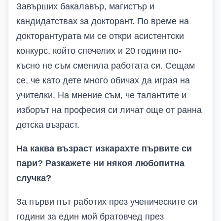
Завърших бакалавър, магистър и
кандидатствах за докторант. По време на
докторантурата ми се откри асистентски
конкурс, който спечелих и 20 години по-
късно не съм сменила работата си. Сещам
се, че като дете много обичах да играя на
учителки. На мнение съм, че талантите и
изборът на професия си личат още от ранна
детска възраст.
На каква възраст изкарахте първите си
пари? Разкажете ни някоя любопитна
случка?
За първи път работих през ученическите си
години за един мой братовчед през