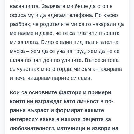
ваканцията. Задачата ми беше да стоя в
офиса му и да вдигам телефона. По-късно
разбрах, че родителите ми са го накарали да
ме наеме и даже, че те са платили първата
ми заплата. Било е един вид възпитателна
мярка – хем да се уча на труд, хем да не се
шляя по цял ден по улиците. Въпреки това
се чувствах много горда, че съм ангажирана
и вече изкарвам парите си сама.
Кои са основните фактори и примери,
които ни изграждат като личност в по-
ранна възраст и формират нашите
интереси? Каква е Вашата рецепта за
любознателност, източници и извори на