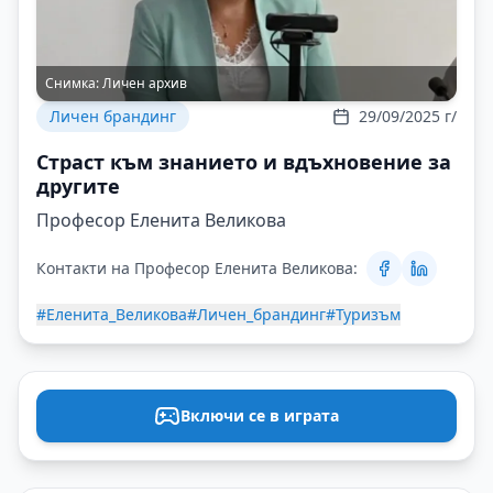
Снимка:
Личен архив
Личен брандинг
29/09/2025 г/
Страст към знанието и вдъхновение за
другите
Професор Еленита Великова
Контакти на Професор Еленита Великова:
#Еленита_Великова
#Личен_брандинг
#Туризъм
Включи се в играта