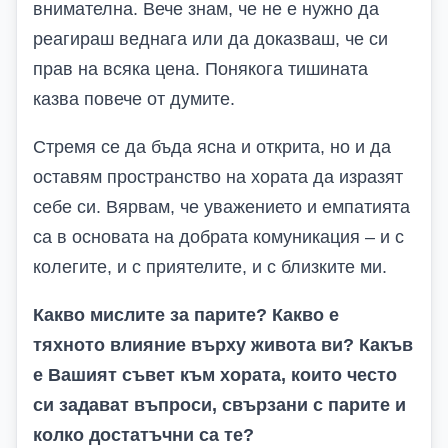
внимателна. Вече знам, че не е нужно да
реагираш веднага или да доказваш, че си
прав на всяка цена. Понякога тишината
казва повече от думите.
Стремя се да бъда ясна и открита, но и да
оставям пространство на хората да изразят
себе си. Вярвам, че уважението и емпатията
са в основата на добрата комуникация – и с
колегите, и с приятелите, и с близките ми.
Какво мислите за парите? Какво е
тяхното влияние върху живота ви? Какъв
е Вашият съвет към хората, които често
си задават въпроси, свързани с парите и
колко достатъчни са те?