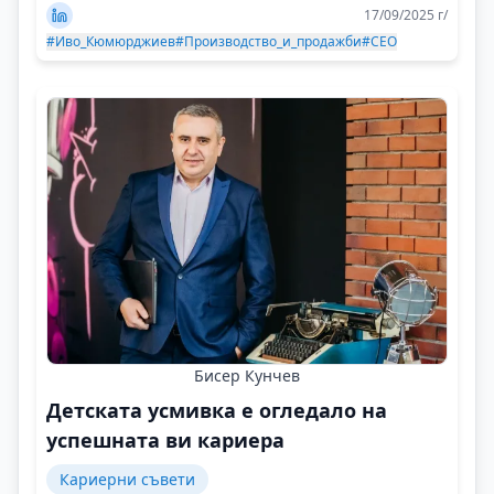
17/09/2025 г/
#Иво_Кюмюрджиев
#Производство_и_продажби
#CEO
Бисер Кунчев
Детската усмивка е огледало на
успешната ви кариера
Кариерни съвети