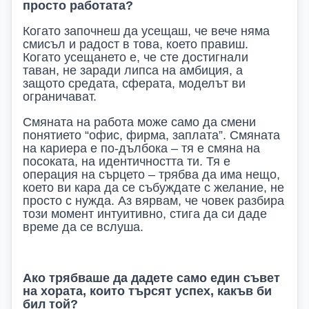
просто работата?
Когато започнеш да усещаш, че вече няма
смисъл и радост в това, което правиш.
Когато усещането е, че сте достигнали
таван, не заради липса на амбиция, а
защото средата, сферата, моделът ви
ограничават.
Смяната на работа може само да смени
понятието “офис, фирма, заплата”. Смяната
на кариера е по-дълбока – тя е смяна на
посоката, на идентичността ти. Тя е
операция на сърцето – трябва да има нещо,
което ви кара да се събуждате с желание, не
просто с нужда. Аз вярвам, че човек разбира
този момент интуитивно, стига да си даде
време да се вслуша.
Ако трябваше да дадете само един съвет
на хората, които търсят успех, какъв би
бил той?