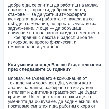
Добре е да се опиташ да работиш на малка
практика — проекти, доброволчество,
стажове — за да усетиш атмосферата,
културата, дали работата те накара да се
събудиш с желание, не просто с чувство за
задължение. И още — да обръщаш
внимание на това, какво ти идва естествено
— кое правиш с лекота и радост, и кое те
изморява не просто физически, а
емоционално и умствено.
Кои умения според Вас ще бъдат ключови
през следващите 10 години?
Вярвам, че бъдещето е комбинация от
технология и човечност. Да, умения като
анализ на данни, разбиране на изкуствен
интелект и дигитална грамотност ще бъдат
критични. Но също толкова важни ще са
уменията да общуваме, да водим екипи, да
показваме емпатия и да работим с хора от