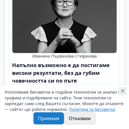
Иванина Първанова-Стефанова
Напълно възможно е да постигаме
високи резултати, без да губим
човечността си по пътя
Кариерни съвети
Използваме бисквитки и подобни технологии за анализ на
трафика и подобряване на сайта. Тези технологии се
Кариерата не е състезание, а личен път –
зареждат само след Вашето съгласие. Можете да откажете
изпълнен с избори, устойчивост, растеж!
— сайтът ще работи нормално.
Политика за бисквитки
Контакти на Иванина Първанова-Стефанова
Приемам
Отказвам
13/05/2025 г/
#Иванина_Първанова_Стефанова
#Устойчив_растеж