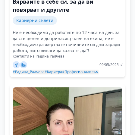
Вярвайте в себе си, за да ви
повярват и другите
Кариерни съвети
Не е необходимо да работите по 12 часа на ден, за
да сте ценен и допринасящ член на екипа, не е
необходимо да жертвате почивните си дни заради
работа, нито винаги да казвате „да“!
Контакти на Радина Ралчева
09/05/2025 г/
#Радина_Ралчева
#Кариера
#Професионализъм