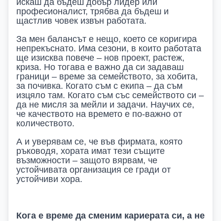
искаш да бъдеш добър лидер или
професионалист, трябва да бъдеш и
щастлив човек извън работата.
За мен балансът е нещо, което се коригира
непрекъснато. Има сезони, в които работата
ще изисква повече – нов проект, растеж,
криза. Но тогава е важно да си задаваш
граници – време за семейството, за хобита,
за почивка. Когато съм с екипа – да съм
изцяло там. Когато съм със семейството си –
да не мисля за мейли и задачи. Научих се,
че качеството на времето е по-важно от
количеството.
А и уверявам се, че във фирмата, която
ръководя, хората имат тези същите
възможности – защото вярвам, че
устойчивата организация се гради от
устойчиви хора.
Кога е време да сменим кариерата си, а не