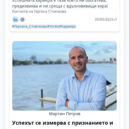
Успешната кариера е тази която ни обогатява,
предизвиква и ни среща с вдъхновяващи хора!
Контакти на Гергана Стоичкова
05/05/2025 г/
#Гергана_Стоичкова
#Успех
#Кариера
Мартин Петров
Успехът се измерва с признанието и