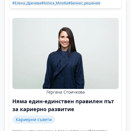
#Елена_Дречева
#Konica_Minolta
#Бизнес_решения
Гергана Стоичкова
Няма един-единствен правилен път
за кариерно развитие
Кариерни съвети