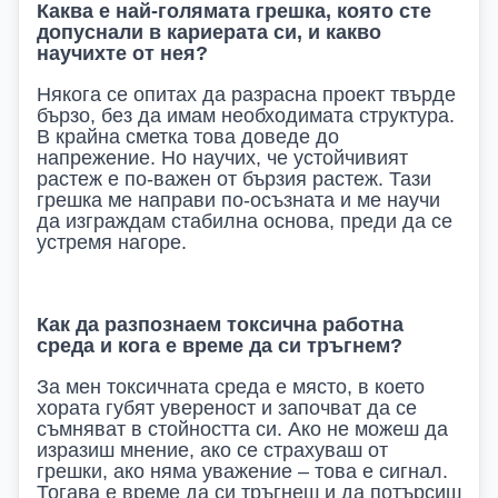
Каква е най-голямата грешка, която сте
допуснали в кариерата си, и какво
научихте от нея?
Някога се опитах да разрасна проект твърде
бързо, без да имам необходимата структура.
В крайна сметка това доведе до
напрежение. Но научих, че устойчивият
растеж е по-важен от бързия растеж. Тази
грешка ме направи по-осъзната и ме научи
да изграждам стабилна основа, преди да се
устремя нагоре.
Как да разпознаем токсична работна
среда и кога е време да си тръгнем?
За мен токсичната среда е място, в което
хората губят увереност и започват да се
съмняват в стойността си. Ако не можеш да
изразиш мнение, ако се страхуваш от
грешки, ако няма уважение – това е сигнал.
Тогава е време да си тръгнеш и да потърсиш