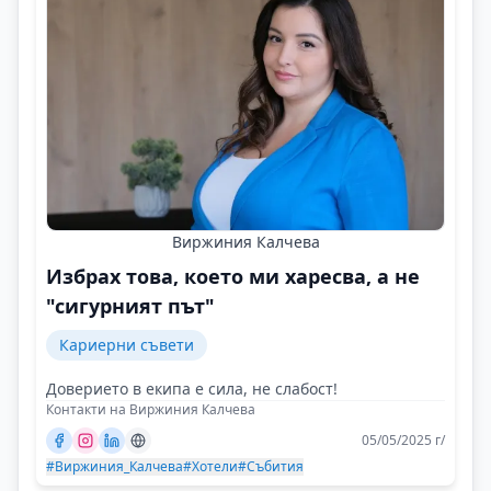
Виржиния Калчева
Избрах това, което ми харесва, а не
"сигурният път"
Кариерни съвети
Доверието в екипа е сила, не слабост!
Контакти на Виржиния Калчева
05/05/2025 г/
#Виржиния_Калчева
#Хотели
#Събития