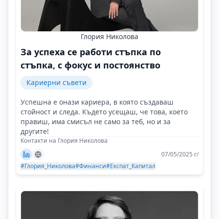
Глория Николова
За успеха се работи стъпка по
стъпка, с фокус и постоянство
Кариерни съвети
Успешна е онази кариера, в която създаваш
стойност и следа. Където усещаш, че това, което
правиш, има смисъл не само за теб, но и за
другите!
Контакти на Глория Николова
07/05/2025 г/
#Глория_Николова
#Финанси
#Експат_Капитал