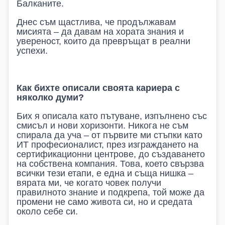
Балканите.
Днес съм щастлива, че продължавам
мисията – да давам на хората знания и
увереност, които да превръщат в реални
успехи.
Как бихте описали своята кариера с
няколко думи?
Бих я описала като пътуване, изпълнено със
смисъл и нови хоризонти. Никога не съм
спирала да уча – от първите ми стъпки като
ИТ професионалист, през изграждането на
сертификационни центрове, до създаването
на собствена компания. Това, което свързва
всички тези етапи, е една и съща нишка –
вярата ми, че когато човек получи
правилното знание и подкрепа, той може да
промени не само живота си, но и средата
около себе си.