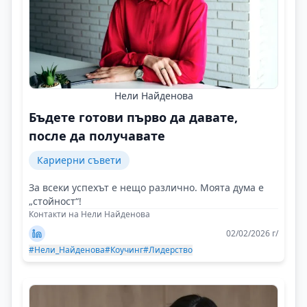
Нели Найденова
Бъдете готови първо да давате,
после да получавате
Кариерни съвети
За всеки успехът е нещо различно. Моята дума е
„стойност“!
Контакти на Нели Найденова
02/02/2026 г/
#Нели_Найденова
#Коучинг
#Лидерство