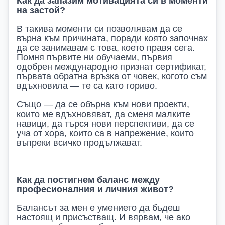
Как да запазим мотивацията си в моменти
на застой?
В такива моменти си позволявам да се
върна към причината, поради която започнах
да се занимавам с това, което правя сега.
Помня първите ни обучаеми, първия
одобрен международно признат сертификат,
първата обратна връзка от човек, когото съм
вдъхновила — те са като гориво.
Също — да се обърна към нови проекти,
които ме вдъхновяват, да сменя малките
навици, да търся нови перспективи, да се
уча от хора, които са в напрежение, които
въпреки всичко продължават.
Как да постигнем баланс между
професионалния и личния живот?
Балансът за мен е умението да бъдеш
настоящ и присъстващ. И вярвам, че ако