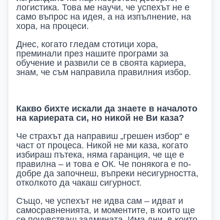
логистика. Това ме научи, че успехът не е
само въпрос на идея, а на изпълнение, на
хора, на процеси.
Днес, когато гледам стотици хора,
преминали през нашите програми за
обучение и развили се в своята кариера,
знам, че съм направила правилния избор.
Какво бихте искали да знаете в началото
на кариерата си, но никой не Ви каза?
Че страхът да направиш „грешен избор“ е
част от процеса. Никой не ми каза, когато
избираш пътека, няма гаранция, че ще е
правилна – и това е ОК. Че понякога е по-
добре да започнеш, въпреки несигурността,
отколкото да чакаш сигурност.
Също, че успехът не идва сам – идват и
самосравненията, и моментите, в които ще
се почувстваш задмината. Има дни, в които