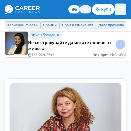
BG
EN
Купи
Кариерни съвети
Новини
Нови назначения
Днес празнува
Идеи отвъд границите
Пътуванията ме правят по-гъвкава и по-
отворена към новото
01/09/2025 г/
Полина Тоскова