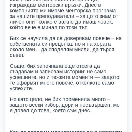
изграждам менторски връзки. Днес в
компанията ми имаме менторска програма
за нашите преподаватели – защото знам от
личен опит колко е важно да имаш човек,
който вече е минал по този път.
Бих се научила да се доверявам повече – на
собствената си преценка, но и на хората
около мен – да споделям мисли, да търся
съвет.
Също, бих започнала още отсега да
създавам и записвам истории: не само
успешните, но и тежките моменти — защото
те оформят много повече, отколкото само
успехите.
Но като цяло, не бих променила много –
защото всеки избор, дори и несъвършен, ме
е довел до това, което съм днес.