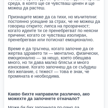
среда, в която ще се чувстваш ценен и ще
можеш да растеш.
Признаците може да са тихи, но мъчителни:
постоянно усещане за страх, че не можеш да
говориш открито; липса на прозрачност;
когато идеите ти се пренебрегват по неясни
причини; когато се чувстваш изолиран,
пренебрегван или потиснат емоционално.
Време е да тръгнеш, когато започне да се
жертва здравето ти — ментално, физически,
емоционално — за нещо, което обещава
много, но ти дава малко блясък и много
износване. Когато започнеш да се събудиш
без желание, с тежест — това е знак, че
промяната е необходима.
Какво бихте направили различно, ако
можехте да започнете отначало?
Може би бих започнала по-рано да