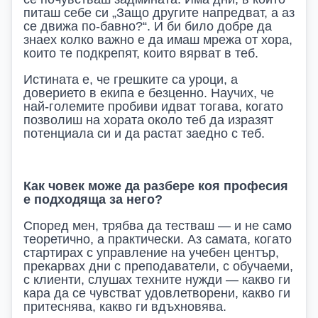
питаш себе си „Защо другите напредват, а аз
се движа по-бавно?“. И би било добре да
знаех колко важно е да имаш мрежа от хора,
които те подкрепят, които вярват в теб.
Истината е, че грешките са уроци, а
доверието в екипа е безценно. Научих, че
най-големите пробиви идват тогава, когато
позволиш на хората около теб да изразят
потенциала си и да растат заедно с теб.
Как човек може да разбере коя професия
е подходяща за него?
Според мен, трябва да тестваш — и не само
теоретично, а практически. Аз самата, когато
стартирах с управление на учебен център,
прекарвах дни с преподаватели, с обучаеми,
с клиенти, слушах техните нужди — какво ги
кара да се чувстват удовлетворени, какво ги
притеснява, какво ги вдъхновява.