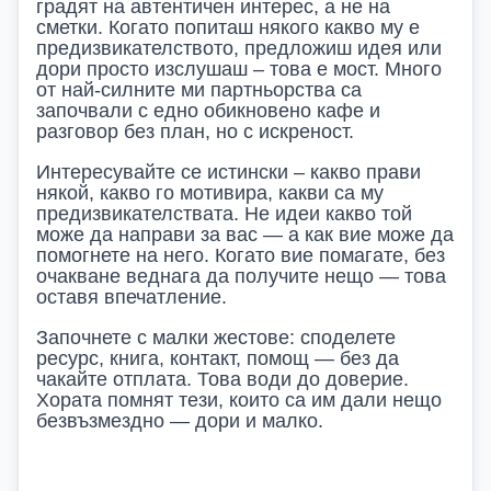
градят на автентичен интерес, а не на
сметки. Когато попиташ някого какво му е
предизвикателството, предложиш идея или
дори просто изслушаш – това е мост. Много
от най-силните ми партньорства са
започвали с едно обикновено кафе и
разговор без план, но с искреност.
Интересувайте се истински – какво прави
някой, какво го мотивира, какви са му
предизвикателствата. Не идеи какво той
може да направи за вас — а как вие може да
помогнете на него. Когато вие помагате, без
очакване веднага да получите нещо — това
оставя впечатление.
Започнете с малки жестове: споделете
ресурс, книга, контакт, помощ — без да
чакайте отплата. Това води до доверие.
Хората помнят тези, които са им дали нещо
безвъзмездно — дори и малко.