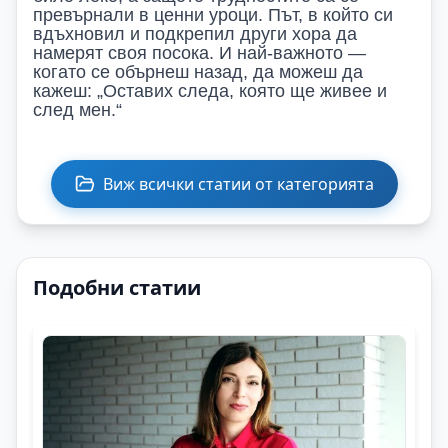
превърнали в ценни уроци. Път, в който си
вдъхновил и подкрепил други хора да
намерят своя посока. И най-важното —
когато се обърнеш назад, да можеш да
кажеш: „Оставих следа, която ще живее и
след мен.“
Виж всички статии от категорията
Подобни статии