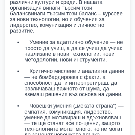
различни култури и среди. В нашата
организация винаги търсим този
балансвинаги търсим този баланс – курсове
за нови технологии, но и обучения за
лидерство, комуникация и личностно
развитие.
•
Умение за адаптивно обучение — не
просто да учиш, а да се учиш да учиш:
навлизане в нови технологии, нови
методологии, нови инструменти.
•
Критично мислене и анализ на данни
— не бомбардировка с факти, а
способност да ги интерпретираш, да
различаваш важното от шума, да
вземаш решения въз основа на данни.
•
Човешки умения („меката страна“) —
емпатия, комуникация, лидерство,
умение да мотивираш и вдъхновяваш
— те ще станат все по-ценни, защото
технологиите могат много, но не могат
да заменят човешката връзка.