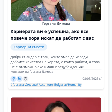
Гергана Димова
Кариерата ви е успешна, ако все
повече хора искат да работят с вас
Кариерни съвети
Добрият лидер е този, който умее да извади
добрите качества на хората, с които работи, а това
не е възможно ако имаш предубеждения!
Контакти на Гергана Димова
08/05/2025 г/
#Гергана_Димова
#Accenture_Bulgaria
#Humanity