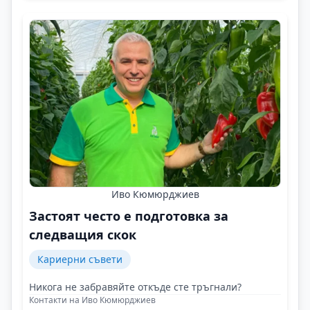
Иво Кюмюрджиев
Застоят често е подготовка за
следващия скок
Кариерни съвети
Никога не забравяйте откъде сте тръгнали?
Контакти на Иво Кюмюрджиев