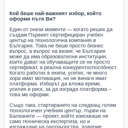
Кой беше най-важният избор, който
оформи пътя Ви?
Един от онези моменти — когато реших да
създам Първият сертифициран учебен
център на технологична компания в
България. Това не беше просто бизнес
въпрос, а въпрос на визия: че България
може да има образователни институции,
които дават на обучаващите се не просто
сертификат, а реална конкурентоспособност.
Когато работих в екипи, усетих, че много
хора имат мотивация, но не винаги имат
платформа. Изборът да вложа време,
усилия и риск, за да изградя платформа –
това ме оформи.
Също така, стартирането на следващ голям
технологичен учебния център, първи на
Балканите — проект, който изискваше не
само техническа експертиза, но и
изграждане на партньорства, доверие,