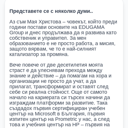
Представете се с няколко думи..
Аз съм Мая Христова – човекът, който преди
години постави основите на EDUGAMA
Group и днес продължава да я развива като
собственик и управител. За мен
образованието е не просто работа, а мисия,
защото вярвам, че то е най-силният
катализатор за промяна.
Вече повече от две десетилетия моята
страст е да улеснявам прехода между
знание и действие – да помагам на хора и
организации не просто да учат, а да
прилагат, трансформират и оставят след
себе си реална стойност. Още от самото
начало на кариерата си търсех начини да
изграждам платформи за развитие. Така
създадох първия сертифициран учебен
център на Microsoft в България, първия
изпитен център на Prometric у нас, а след
това и учебния център на HP – първия на