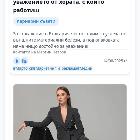
уважението от хората, с които
работиш
Кариерни съвети
За съжаление в България често съдим за успеха по
външните материални белези, а под опаковката
няма нищо достойно за уважение!
Контакти на Мартин Петров
14/08/2025 г/
#Марто_сп
#Маркетинг_и_реклама
#Медии