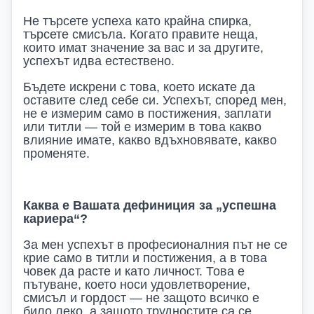
Не търсете успеха като крайна спирка,
търсете смисъла. Когато правите неща,
които имат значение за вас и за другите,
успехът идва естествено.
Бъдете искрени с това, което искате да
оставите след себе си. Успехът, според мен,
не е измерим само в постижения, заплати
или титли — той е измерим в това какво
влияние имате, какво вдъхновявате, какво
променяте.
Каква е Вашата дефиниция за „успешна
кариера“?
За мен успехът в професионалния път не се
крие само в титли и постижения, а в това
човек да расте и като личност. Това е
пътуване, което носи удовлетворение,
смисъл и гордост — не защото всичко е
било леко, а защото трудностите са се