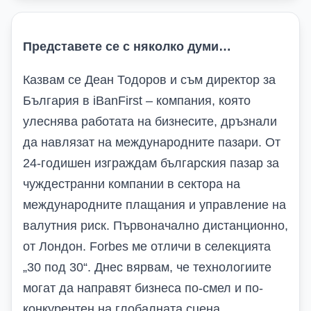
Представете се с няколко думи…
Казвам се Деан Тодоров и съм директор за
България в iBanFirst – компания, която
улеснява работата на бизнесите, дръзнали
да навлязат на международните пазари. От
24-годишен изграждам българския пазар за
чуждестранни компании в сектора на
международните плащания и управление на
валутния риск. Първоначално дистанционно,
от Лондон. Forbes ме отличи в селекцията
„30 под 30“. Днес вярвам, че технологиите
могат да направят бизнеса по-смел и по-
конкурентен на глобалната сцена.