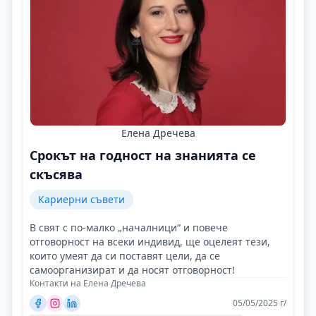
Елена Дречева
Срокът на годност на знанията се
скъсява
Кариерни съвети
В свят с по-малко „началници“ и повече
отговорност на всеки индивид, ще оцелеят тези,
които умеят да си поставят цели, да се
самоорганизират и да носят отговорност!
Контакти на Елена Дречева
05/05/2025 г/