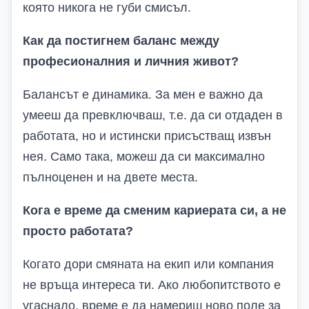
която никога не губи смисъл.
Как да постигнем баланс между
професионалния и личния живот?
Балансът е динамика. За мен е важно да
умееш да превключваш, т.е. да си отдаден в
работата, но и истински присъстващ извън
нея. Само така, можеш да си максимално
пълноценен и на двете места.
Кога е време да сменим кариерата си, а не
просто работата?
Когато дори смяната на екип или компания
не връща интереса ти. Ако любопитството е
угаснало, време е да намериш ново поле за