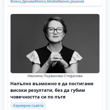
#Елена_Дречева
#Konica_Minolta
#Бизнес_решения
Иванина Първанова-Стефанова
Напълно възможно е да постигаме
високи резултати, без да губим
човечността си по пътя
Кариерни съвети