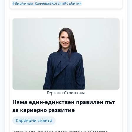
#Виржиния_Калчева
#Хотели
#Събития
Гергана Стоичкова
Няма един-единствен правилен път
за кариерно развитие
Кариерни съвети