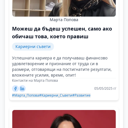
Марта Попова
Можеш да бъдеш успешен, само ако
обичаш това, което правиш
Кариерни съвети
Успешната кариера е да получаваш финансово
удовлетворение и признание от труда си в
размери, отговарящи на постигнатите резултати,
вложените усилия, време, опит!
Контакти на Марта Попова
05/05/2025 г/
#Марта_Попова
#Кариерни_Съвети
#Развитие