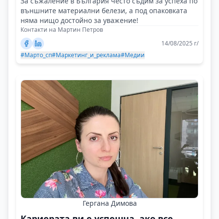
За съжаление в България често съдим за успеха по
външните материални белези, а под опаковката
няма нищо достойно за уважение!
Контакти на Мартин Петров
14/08/2025 г/
#Марто_сп
#Маркетинг_и_реклама
#Медии
Гергана Димова
Кариерата ви е успешна, ако все