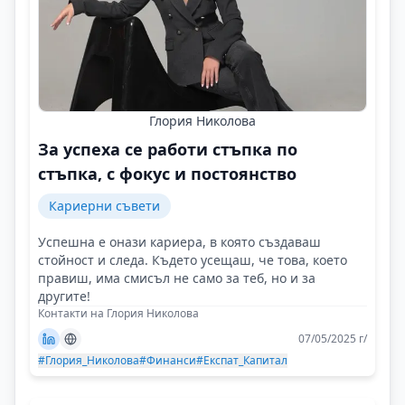
Глория Николова
За успеха се работи стъпка по
стъпка, с фокус и постоянство
Кариерни съвети
Успешна е онази кариера, в която създаваш
стойност и следа. Където усещаш, че това, което
правиш, има смисъл не само за теб, но и за
другите!
Контакти на Глория Николова
07/05/2025 г/
#Глория_Николова
#Финанси
#Експат_Капитал