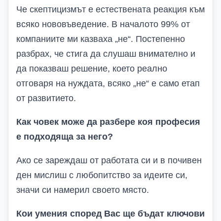
Че скептицизмът е естествената реакция към
всяко нововъведение. В началото 99% от
компаниите ми казваха „не“. Постепенно
разбрах, че стига да слушаш внимателно и
да показваш решение, което реално
отговаря на нуждата, всяко „не“ е само етап
от развитието.
Как човек може да разбере коя професия
е подходяща за него?
Ако се зареждаш от работата си и в почивен
ден мислиш с любопитство за идеите си,
значи си намерил своето място.
Кои умения според Вас ще бъдат ключови