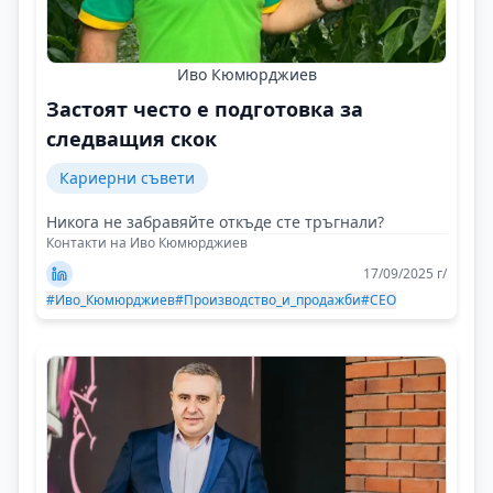
Иво Кюмюрджиев
Застоят често е подготовка за
следващия скок
Кариерни съвети
Никога не забравяйте откъде сте тръгнали?
Контакти на Иво Кюмюрджиев
17/09/2025 г/
#Иво_Кюмюрджиев
#Производство_и_продажби
#CEO