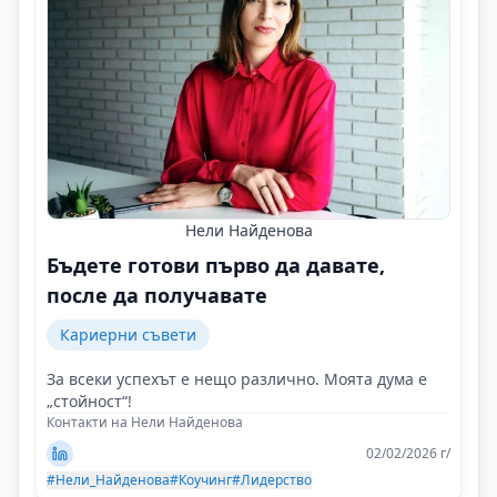
Нели Найденова
Бъдете готови първо да давате,
после да получавате
Кариерни съвети
За всеки успехът е нещо различно. Моята дума е
„стойност“!
Контакти на Нели Найденова
02/02/2026 г/
#Нели_Найденова
#Коучинг
#Лидерство