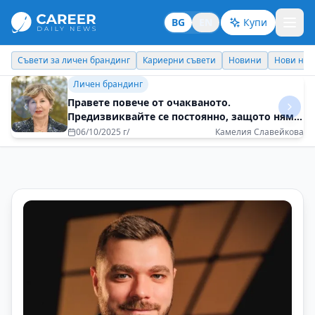
BG
EN
Купи
Кариерни съвети
Новини
Нови назначения
Днес празнува
Кариерни съвети
Когато хората са доволни, дават много
повече от себе си
28/07/2025 г/
Милена Виденова