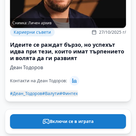
Снимка:
Личен архив
Кариерни съвети
27/10/2025 г/
Идеите се раждат бързо, но успехът
идва при тези, които имат търпението
и волята да ги развият
Деан Тодоров
Контакти на Деан Тодоров:
#Деан_Тодоров
#Валути
#Финтех
Включи се в играта