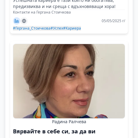
Успешната кариера е тази която ни обогатява,
предизвиква и ни среща с вдъхновяващи хора!
Контакти на Гергана Стоичкова
05/05/2025 г/
#Гергана_Стоичкова
#Успех
#Кариера
Радина Ралчева
Вярвайте в себе си, за да ви