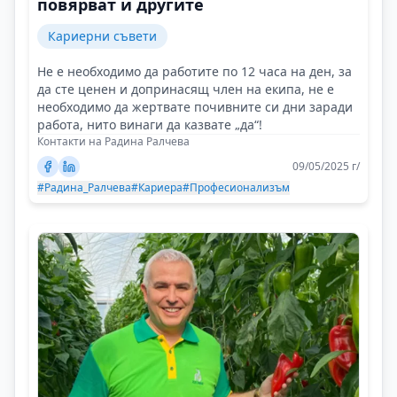
повярват и другите
Кариерни съвети
Не е необходимо да работите по 12 часа на ден, за
да сте ценен и допринасящ член на екипа, не е
необходимо да жертвате почивните си дни заради
работа, нито винаги да казвате „да“!
Контакти на Радина Ралчева
09/05/2025 г/
#Радина_Ралчева
#Кариера
#Професионализъм