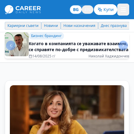
BG
EN
Купи
Кариерни съвети
Новини
Нови назначения
Днес празнува
Кариерни съвети
Осмели се да бъдеш себе си
21/10/2025 г/
Янита Тончева