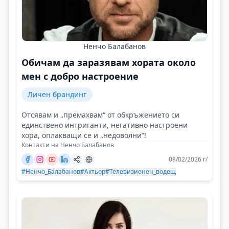
Ненчо Балабанов
Обичам да заразявам хората около
мен с добро настроение
Личен брандинг
Отсявам и „премахвам“ от обкръжението си
единствено интриганти, негативно настроени
хора, оплакващи се и „недоволни“!
Контакти на Ненчо Балабанов
08/02/2026 г/
#Ненчо_Балабанов
#Актьор
#Телевизионен_водещ