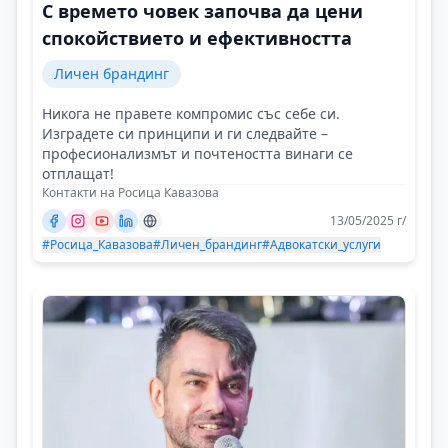
С времето човек започва да цени
спокойствието и ефективността
Личен брандинг
Никога не правете компромис със себе си.
Изградете си принципи и ги следвайте –
професионализмът и почтеността винаги се
отплащат!
Контакти на Росица Кавазова
13/05/2025 г/
#Росица_Кавазова
#Личен_брандинг
#Адвокатски_услуги