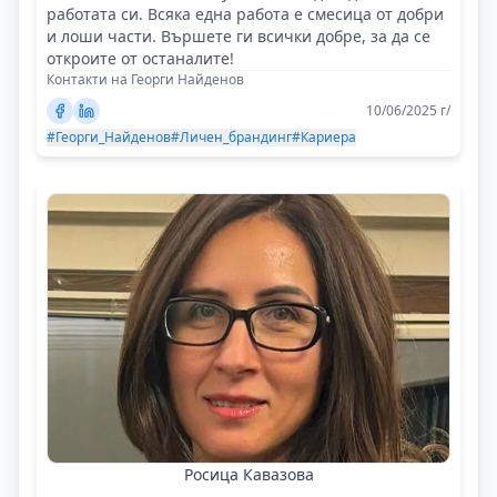
работата си. Всяка една работа е смесица от добри
и лоши части. Вършете ги всички добре, за да се
откроите от останалите!
Контакти на Георги Найденов
10/06/2025 г/
#Георги_Найденов
#Личен_брандинг
#Кариера
Росица Кавазова