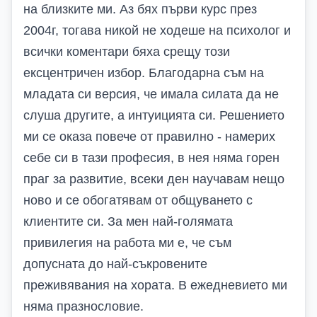
на близките ми. Аз бях първи курс през
2004г, тогава никой не ходеше на психолог и
всички коментари бяха срещу този
ексцентричен избор. Благодарна съм на
младата си версия, че имала силата да не
слуша другите, а интуицията си. Решението
ми се оказа повече от правилно - намерих
себе си в тази професия, в нея няма горен
праг за развитие, всеки ден научавам нещо
ново и се обогатявам от общуването с
клиентите си. За мен най-голямата
привилегия на работа ми е, че съм
допусната до най-съкровените
преживявания на хората. В ежедневието ми
няма празнословие.