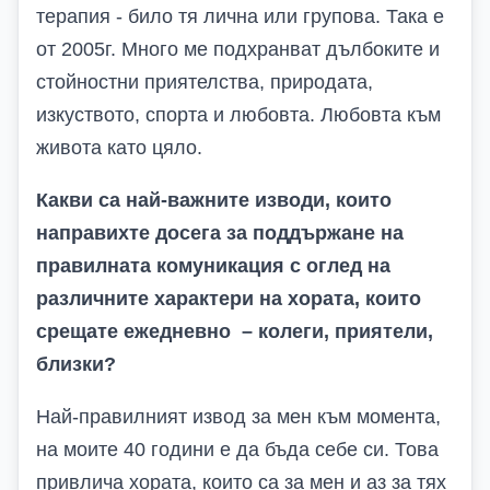
терапия - било тя лична или групова. Така е
от 2005г. Много ме подхранват дълбоките и
стойностни приятелства, природата,
изкуството, спорта и любовта. Любовта към
живота като цяло.
Какви са най-важните изводи, които
направихте досега за поддържане на
правилната комуникация с оглед на
различните характери на хората, които
срещате ежедневно – колеги, приятели,
близки
?
Най-правилният извод за мен към момента,
на моите 40 години е да бъда себе си. Това
привлича хората, които са за мен и аз за тях