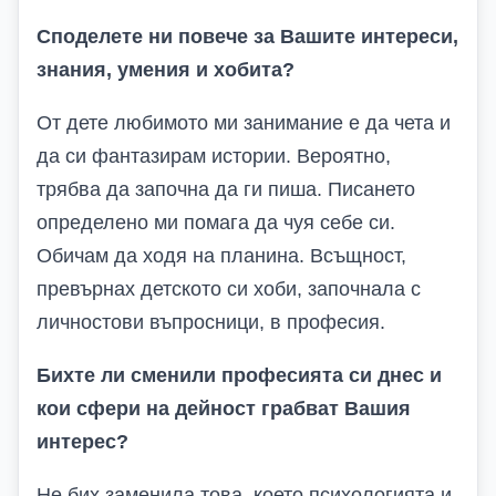
Споделете ни повече за Вашите интереси,
знания
,
умения и хобита
?
От дете любимото ми занимание е да чета и
да си фантазирам истории. Вероятно,
трябва да започна да ги пиша. Писането
определено ми помага да чуя себе си.
Обичам да ходя на планина. Всъщност,
превърнах детското си хоби, започнала с
личностови въпросници, в професия.
Бихте ли сменили професията си днес и
кои сфери на дейност грабват Вашия
интерес
?
Не бих заменила това, което психологията и