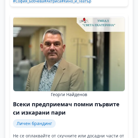
#София_Бобчева
#Актриса
#Кино_и_Театър
Георги Найденов
Всеки предприемач помни първите
си изкарани пари
Личен брандинг
Не се оплаквайте от скучните или досадни части от