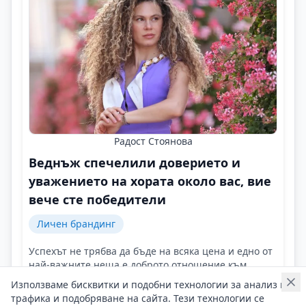
Радост Стоянова
Веднъж спечелили доверието и
уважението на хората около вас, вие
вече сте победители
Личен брандинг
Успехът не трябва да бъде на всяка цена и едно от
най-важните неща е доброто отношение към
хората по пътя ни!
Използваме бисквитки и подобни технологии за анализ на
Контакти на Радост Стоянова
трафика и подобряване на сайта. Тези технологии се