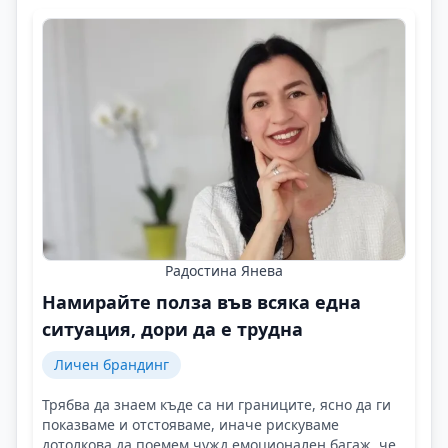
Радостина Янева
Намирайте полза във всяка една
ситуация, дори да е трудна
Личен брандинг
Трябва да знаем къде са ни границите, ясно да ги
показваме и отстояваме, иначе рискуваме
дотолкова да поемем чужд емоционален багаж, че