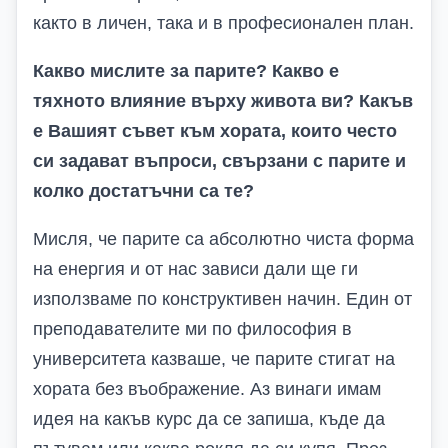
както в личен, така и в професионален план.
Какво мислите за парите
?
Какво е
тяхното влияние върху живота ви
?
Какъв
е Вашият съвет към хората, които често
си задават въпроси, свързани с парите и
колко достатъчни са те
?
Мисля, че парите са абсолютно чиста форма
на енергия и от нас зависи дали ще ги
използваме по конструктивен начин. Един от
преподавателите ми по философия в
университета казваше, че парите стигат на
хората без въображение. Аз винаги имам
идея на какъв курс да се запиша, къде да