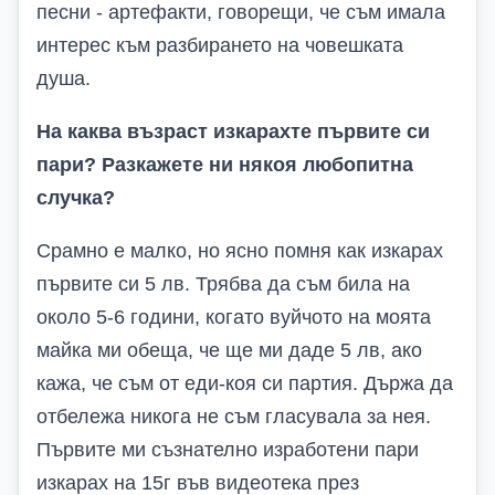
песни - артефакти, говорещи, че съм имала
интерес към разбирането на човешката
душа.
На каква възраст изкарахте първите си
пари
?
Разкажете ни някоя любопитна
случка
?
Срамно е малко, но ясно помня как изкарах
първите си 5 лв. Трябва да съм била на
около 5-6 години, когато вуйчото на моята
майка ми обеща, че ще ми даде 5 лв, ако
кажа, че съм от еди-коя си партия. Държа да
отбележа никога не съм гласувала за нея.
Първите ми съзнателно изработени пари
изкарах на 15г във видеотека през