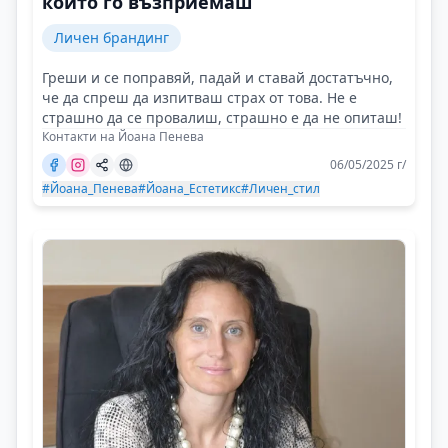
който го възприемаш
Личен брандинг
Греши и се поправяй, падай и ставай достатъчно,
че да спреш да изпитваш страх от това. Не е
страшно да се провалиш, страшно е да не опиташ!
Контакти на Йоана Пенева
06/05/2025 г/
#Йоана_Пенева
#Йоана_Естетикс
#Личен_стил