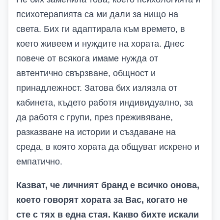
психотерапията са ми дали за нищо на
света. Бих ги адаптирала към времето, в
което живеем и нуждите на хората. Днес
повече от всякога имаме нужда от
автентично свързване, общност и
принадлежност. Затова бих излязла от
кабинета, където работя индивидуално, за
да работя с групи, през преживяване,
разказване на истории и създаване на
среда, в която хората да общуват искрено и
емпатично.
Казват, че личният бранд е всичко онова,
което говорят хората за Вас,
когато не
сте с тях в една стая
. Какво бихте искали