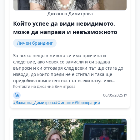
Джоанна Димитрова
Който успее да види невидимото,
може да направи и невъзможното
Личен брандинг
За всяко нещо в живота си има причина и
следствие, ако човек се замисли и си задава
въпроси и си отговаря след всеки път ще стига до
изводи, до които преди не е стигал и така ще
придобива компетентност от всеки казус или
случай!
Контакти на Джоанна Димитрова
06/05/2025 г/
#Джоанна_Димитрова
#Финанси
#Корпорации