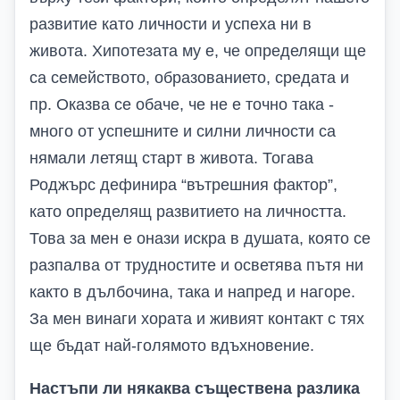
развитие като личности и успеха ни в
живота. Хипотезата му е, че определящи ще
са семейството, образованието, средата и
пр. Оказва се обаче, че не е точно така -
много от успешните и силни личности са
нямали летящ старт в живота. Тогава
Роджърс дефинира “вътрешния фактор”,
като определящ развитието на личността.
Това за мен е онази искра в душата, която се
разпалва от трудностите и осветява пътя ни
както в дълбочина, така и напред и нагоре.
За мен винаги хората и живият контакт с тях
ще бъдат най-голямото вдъхновение.
Настъпи ли някаква съществена разлика