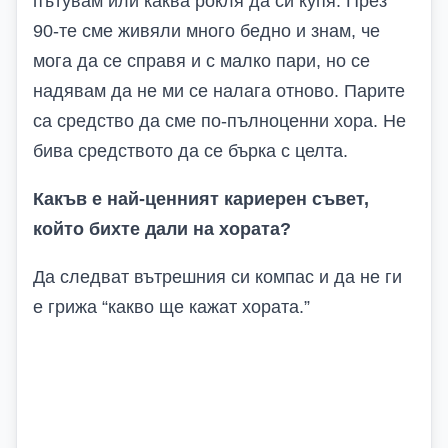
пътувам или каква рокля да си купя. През
90-те сме живяли много бедно и знам, че
мога да се справя и с малко пари, но се
надявам да не ми се налага отново. Парите
са средство да сме по-пълноценни хора. Не
бива средството да се бърка с целта.
Какъв е най-ценният кариерен съвет,
който бихте дали на хората
?
Да следват вътрешния си компас и да не ги
е грижа “какво ще кажат хората.”