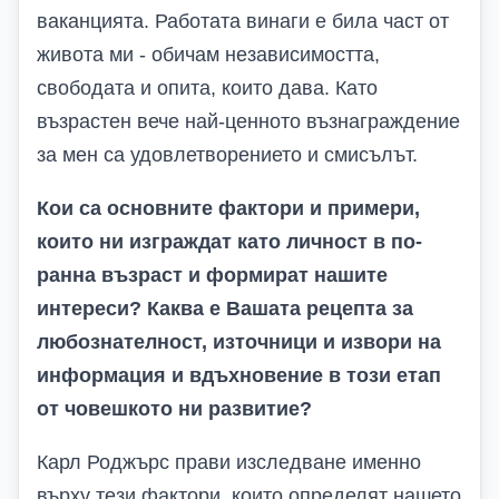
ваканцията. Работата винаги е била част от
живота ми - обичам независимостта,
свободата и опита, които дава. Като
възрастен вече най-ценното възнаграждение
за мен са удовлетворението и смисълът.
Кои са основните фактори и примери,
които ни изграждат като личност в по-
ранна възраст и формират нашите
интереси
?
Каква е Вашата рецепта за
любознателност, източници и извори на
информация и вдъхновение в този етап
от човешкото ни развитие
?
Карл Роджърс прави изследване именно
върху тези фактори, които определят нашето