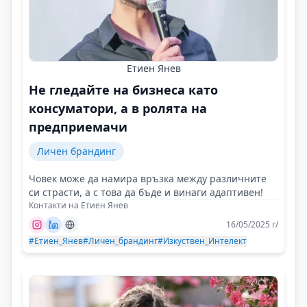
Етиен Янев
Не гледайте на бизнеса като
консуматори, а в ролята на
предприемачи
Личен брандинг
Човек може да намира връзка между различните
си страсти, а с това да бъде и винаги адаптивен!
Контакти на Етиен Янев
16/05/2025 г/
#Етиен_Янев
#Личен_брандинг
#Изкуствен_Интелект