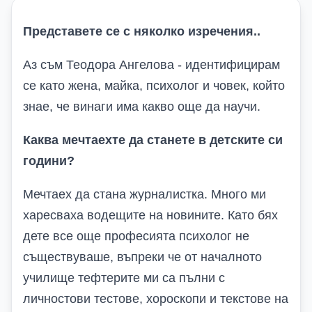
Представете се с няколко изречения
..
Аз съм Теодора Ангелова - идентифицирам
се като жена, майка, психолог и човек, който
знае, че винаги има какво още да научи.
К
аква мечтаехте да станете в детските си
години
?
Мечтаех да стана журналистка. Много ми
харесваха водещите на новините. Като бях
дете все още професията психолог не
съществуваше, въпреки че от началното
училище тефтерите ми са пълни с
личностови тестове, хороскопи и текстове на