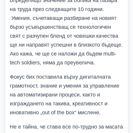
определящо значение за облика на пазара
на труда през следващите 10 години.
Умения, съчетаващи разбиране на новият
бързо усъвършенстващ се технологичен
свят с разчупен бленд от човешки качества
ще ни направят успешни в близкото бъдеще.
Ако кажа, че ще се наложи да бъдем
multi
-
tech soldiers
, няма да преувелича.
Фокус бих поставила върху дигиталната
грамотност, знание и умения за управление
на автоматизирани процеси, както и
изграждането на такива, креативност и
иновативно „
out of the box
“ мислене.
Не е тайна, че става все по-трудно за масата