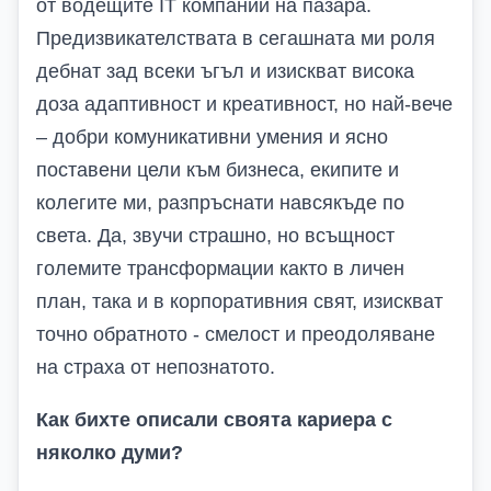
от водещите
IT
компании на пазара.
Предизвикателствата в сегашната ми роля
дебнат зад всеки ъгъл и изискват висока
доза адаптивност и креативност, но най-вече
– добри комуникативни умения и ясно
поставени цели към бизнеса, екипите и
колегите ми, разпръснати навсякъде по
света. Да, звучи страшно, но всъщност
големите трансформации както в личен
план, така и в корпоративния свят, изискват
точно обратното - смелост и преодоляване
на страха от непознатото.
Как бихте описали своята кариера с
няколко думи?