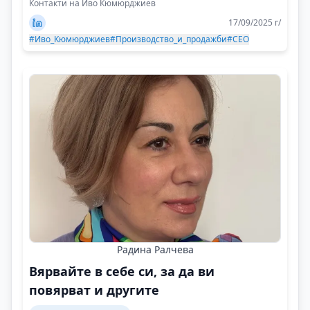
Контакти на Иво Кюмюрджиев
17/09/2025 г/
#Иво_Кюмюрджиев
#Производство_и_продажби
#CEO
Радина Ралчева
Вярвайте в себе си, за да ви
повярват и другите