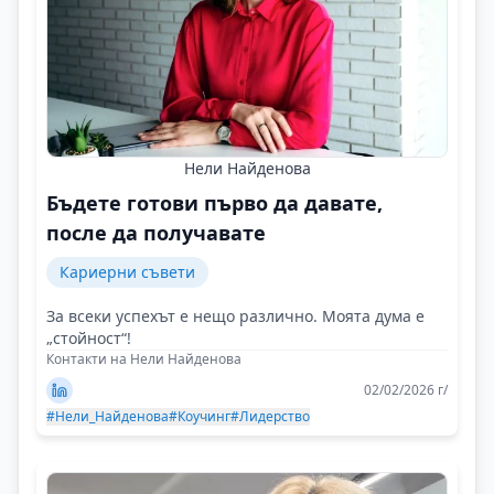
Нели Найденова
Бъдете готови първо да давате,
после да получавате
Кариерни съвети
За всеки успехът е нещо различно. Моята дума е
„стойност“!
Контакти на Нели Найденова
02/02/2026 г/
#Нели_Найденова
#Коучинг
#Лидерство