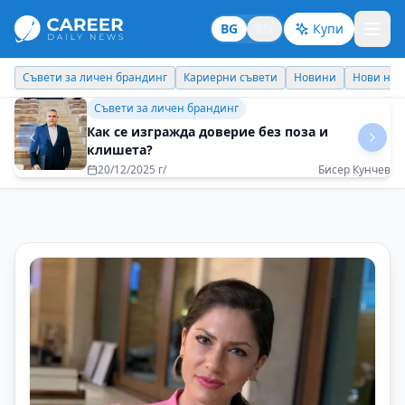
BG
EN
Купи
Кариерни съвети
Новини
Нови назначения
Днес празнува
Кариерни съвети
Успешната кариера е баланс между това да
постигаш резултати и да запазиш себе си
21/08/2025 г/
Живко Тодоров