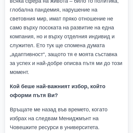
всяка сфера на живота – било то политика,
глобална пандемия, нарушение на
световния мир, имат пряко отношение не
само върху посоката на развитие на една
компания, но и върху отделния индивид и
служител. Ето тук ще спомена думата
„адаптивност“, защото тя е моята съставка
за успех и най-добре описва пътя ми до този
момент.
Кой беше най-важният избор, който
оформи пътя Ви?
Връщате ме назад във времето, когато
избрах на следвам Мениджмънт на
Човешките ресурси в университета.