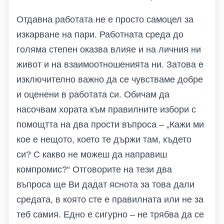
Отдавна работата не е просто самоцел за
изкарване на пари. Работната среда до
голяма степен оказва влияе и на личния ни
живот и на взаимоотношенията ни. Затова е
изключително важно да се чувстваме добре
и оценени в работата си. Обичам да
насочвам хората към правилните избори с
помощтта на два прости въпроса – „Кажи ми
кое е нещото, което те държи там, където
си? С какво не можеш да направиш
компромис?“ Отговорите на тези два
въпроса ще Ви дадат яснота за това дали
средата, в която сте е правилната или не за
теб самия. Едно е сигурно – не трябва да се