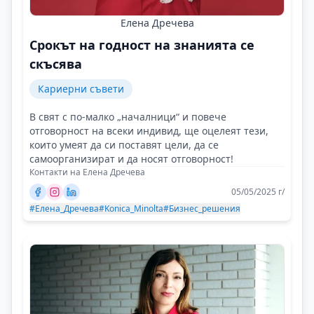
Елена Дречева
Срокът на годност на знанията се
скъсява
Кариерни съвети
В свят с по-малко „началници“ и повече
отговорност на всеки индивид, ще оцелеят тези,
които умеят да си поставят цели, да се
самоорганизират и да носят отговорност!
Контакти на Елена Дречева
05/05/2025 г/
#Елена_Дречева
#Konica_Minolta
#Бизнес_решения