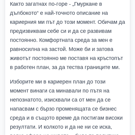
Както загатнах по-горе - „Гмуркане в
дълбокото“ е най-точното описание на
кариерния ми път до този момент. Обичам да
предизвиквам себе си и да се развивам
постоянно. Комфортната среда за мен е
равносилна на застой. Може би и затова
животът постоянно ме поставя на кръстопът
в работен план, за да тества границите ми.
Изборите ми в кариерен план до този
момент винаги са минавали по пътя на
непознатото, изисквали са от мен да се
напасвам с бързо променящата се бизнес
среда и в същото време да постигам високи
резултати. И колкото и да не ни се иска,