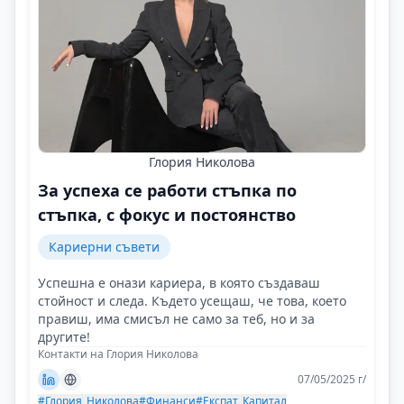
Глория Николова
За успеха се работи стъпка по
стъпка, с фокус и постоянство
Кариерни съвети
Успешна е онази кариера, в която създаваш
стойност и следа. Където усещаш, че това, което
правиш, има смисъл не само за теб, но и за
другите!
Контакти на Глория Николова
07/05/2025 г/
#Глория_Николова
#Финанси
#Експат_Капитал