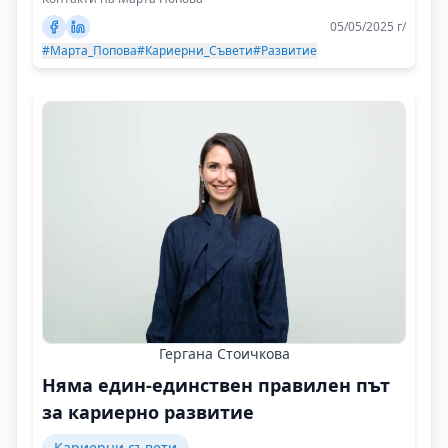
05/05/2025 г/
#Марта_Попова
#Кариерни_Съвети
#Развитие
Гергана Стоичкова
Няма един-единствен правилен път
за кариерно развитие
Кариерни съвети