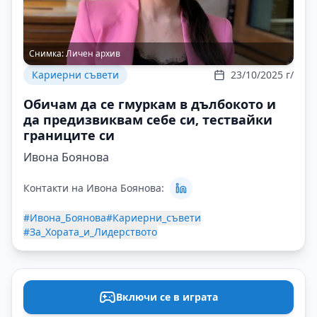
Снимка:
Личен архив
Кариерни съвети
23/10/2025 г/
Обичам да се гмуркам в дълбокото и
да предизвиквам себе си, тествайки
границите си
Ивона Боянова
Контакти на Ивона Боянова:
#Ивона_Боянова
#Кариерни_съвети
#За_Хората_и_Лидерството
Включи се в играта