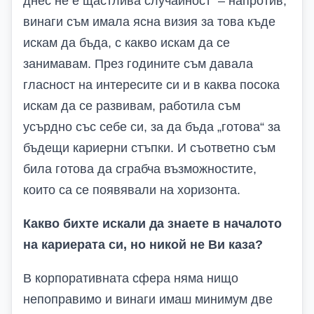
днес не е щастлива случайност – напротив,
винаги съм имала ясна визия за това къде
искам да бъда, с какво искам да се
занимавам. През годините съм давала
гласност на интересите си и в каква посока
искам да се развивам, работила съм
усърдно със себе си, за да бъда „готова“ за
бъдещи кариерни стъпки. И съответно съм
била готова да сграбча възможностите,
които са се появявали на хоризонта.
Какво бихте искали да знаете в началото
на кариерата си, но никой не Ви каза?
В корпоративната сфера няма нищо
непоправимо и винаги имаш минимум две