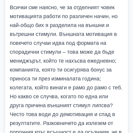
Всички сме наясно, че за отделният човек
мотивацията работи по различен начин, но
най-общо бих я разделила на външни и
вътрешни стимули. Външната мотивация в
повечето случаи идва под формата на
спорадични стимули – това може да бъде
мениджърът, който те нахъсва ежедневно;
компанията, която ти осигурява бонус за
приноса ти през изминалата година;
колегата, който винаги е рамо до рамо с теб.
Но какво се случва, когато по една или
друга причина външният стимул липсва?
Често това води до демотивация и спад в
резултатите. Разковничето да излезем от
порочния кръг всъщност е да осъзнаем, че в