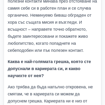
полезни контакти минава през отстояване на
самия себе си в работен план и се случва
органично. Неминуемо биваш обграден от
хора със същата мисия и възгледи. И
всъщност – направете точно обратното,
бъдете заинтересовани и покажете живо
любопитство, когато попаднете на
себеподобен или пък полезен контакт.
Каква е най-голямата грешка, която сте
допуснали в кариерата си, и какво
научихте от нея?
Ако трябва да бъда напълно откровена, не
смятам, че в кариерата си можем да
допуснем грешка. Кариерата ни е низ от