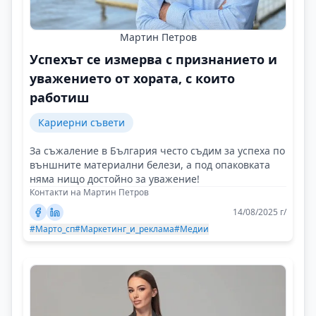
Мартин Петров
Успехът се измерва с признанието и
уважението от хората, с които
работиш
Кариерни съвети
За съжаление в България често съдим за успеха по
външните материални белези, а под опаковката
няма нищо достойно за уважение!
Контакти на Мартин Петров
14/08/2025 г/
#Марто_сп
#Маркетинг_и_реклама
#Медии