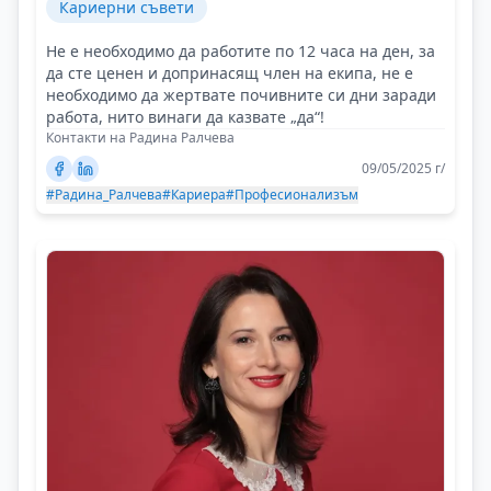
Кариерни съвети
Не е необходимо да работите по 12 часа на ден, за
да сте ценен и допринасящ член на екипа, не е
необходимо да жертвате почивните си дни заради
работа, нито винаги да казвате „да“!
Контакти на Радина Ралчева
09/05/2025 г/
#Радина_Ралчева
#Кариера
#Професионализъм