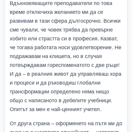
Вдъхновяващите преподаватели по това
време отключиха желанието ми да се
развивам в тази сфера дългосрочно. Всички
сме чували, че човек трябва да превърне
хобито или страстта си в професия. Казват,
че тогава работата носи удовлетворение. Не
подражавам на клишета, но в случая
потвърждавам гореспоменатото с две ръце!
И да – в реалния живот да управляваш хора
и процеси и да ръководиш глобални
трансформации определено няма нищо
общо с написаното в дебелите учебници.
Опитът за мен е най-ценният учител.
От друга страна – оформянето на пътя ми до