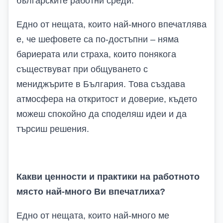
българските работни среди.
Едно от нещата, които най-много впечатлява
е, че шефовете са по-достъпни – няма
бариерата или страха, които понякога
съществуват при общуването с
мениджърите в България. Това създава
атмосфера на откритост и доверие, където
можеш спокойно да споделяш идеи и да
търсиш решения.
Какви ценности и практики на работното
място най-много Ви впечатлиха?
Едно от нещата, които най-много ме