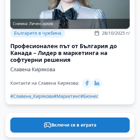
Снимка:
Личен архив
Българите в чужбина
28/10/2025 г/
Професионален път от България до
Канада – Лидер в маркетинга на
софтуерни решения
Славена Кирякова
Контакти на Славена Кирякова:
#Славена_Кирякова
#Маркетинг
#Бизнес
Включи се в играта