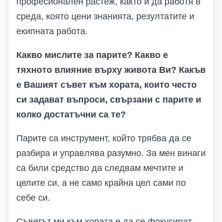
професионален растеж, както и да работя в
среда, която цени знанията, резултатите и
екипната работа.
Какво мислите за парите? Какво е
тяхното влияние върху живота Ви? Какъв
е Вашият съвет към хората, които често
си задават въпроси, свързани с парите и
колко достатъчни са те?
Парите са инструмент, който трябва да се
разбира и управлява разумно. За мен винаги
са били средство да следвам мечтите и
целите си, а не само крайна цел сами по
себе си.
Съветът ми към хората е да се фокусират