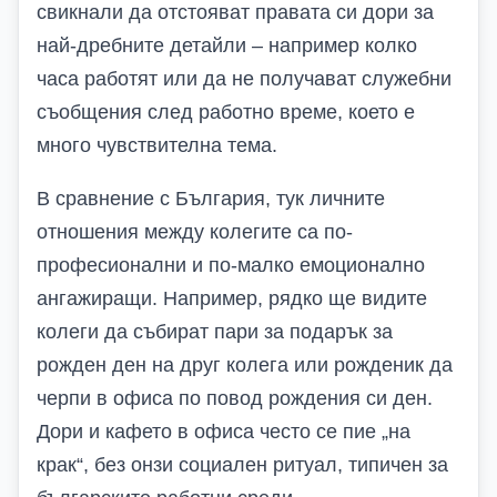
свикнали да отстояват правата си дори за
най-дребните детайли – например колко
часа работят или да не получават служебни
съобщения след работно време, което е
много чувствителна тема.
В сравнение с България, тук личните
отношения между колегите са по-
професионални и по-малко емоционално
ангажиращи. Например, рядко ще видите
колеги да събират пари за подарък за
рожден ден на друг колега или рожденик да
черпи в офиса по повод рождения си ден.
Дори и кафето в офиса често се пие „на
крак“, без онзи социален ритуал, типичен за