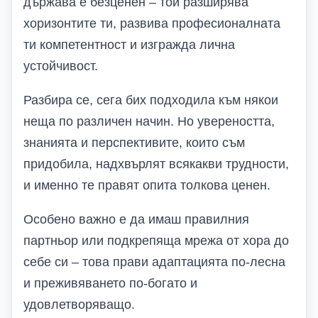
държава е безценен – той разширява
хоризонтите ти, развива професионалната
ти компетентност и изгражда лична
устойчивост.
Разбира се, сега бих подходила към някои
неща по различен начин. Но увереността,
знанията и перспективите, които съм
придобила, надхвърлят всякакви трудности,
и именно те правят опита толкова ценен.
Особено важно е да имаш правилния
партньор или подкрепяща мрежа от хора до
себе си – това прави адаптацията по-лесна
и преживяването по-богато и
удовлетворяващо.