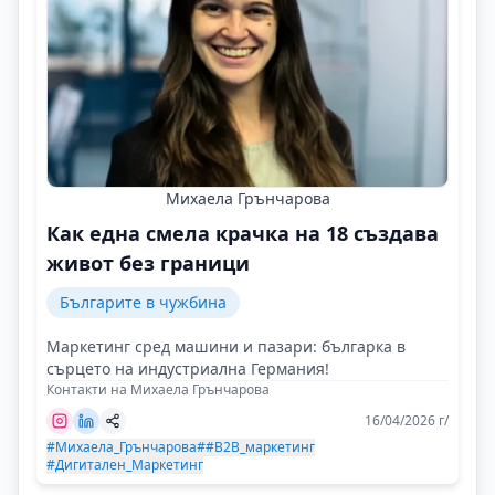
Михаела Грънчарова
Как една смела крачка на 18 създава
живот без граници
Българите в чужбина
Маркетинг сред машини и пазари: българка в
сърцето на индустриална Германия!
Контакти на Михаела Грънчарова
16/04/2026 г/
#Михаела_Грънчарова
##B2B_маркетинг
#Дигитален_Маркетинг