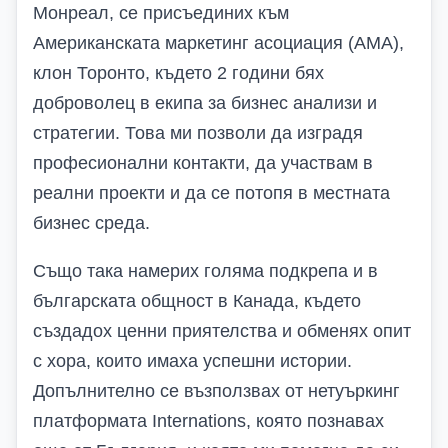
Монреал, се присъединих към
Американската маркетинг асоциация (
AMA
),
клон Торонто, където 2 години бях
доброволец в екипа за бизнес анализи и
стратегии. Това ми позволи да изградя
професионални контакти, да участвам в
реални проекти и да се потопя в местната
бизнес среда.
Също така намерих голяма подкрепа и в
българската общност в Канада, където
създадох ценни приятелства и обменях опит
с хора, които имаха успешни истории.
Допълнително се възползвах от нетуъркинг
платформата
Internations
, която познавах