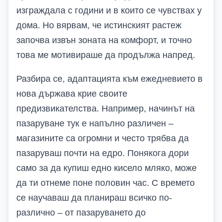
изграждала с години и в които се чувствах у
дома. Но вярвам, че истинският растеж
започва извън зоната на комфорт, и точно
това ме мотивираше да продължа напред.
Разбира се, адаптацията към ежедневието в
нова държава крие своите
предизвикателства. Например, начинът на
пазаруване тук е напълно различен –
магазините са огромни и често трябва да
пазаруваш почти на едро. Понякога дори
само за да купиш едно кисело мляко, може
да ти отнеме поне половин час. С времето
се научаваш да планираш всичко по-
различно – от пазаруването до