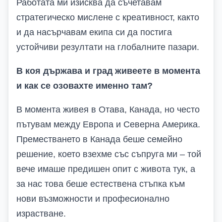
Работата ми изисква да съчетавам
стратегическо мислене с креативност, както
и да насърчавам екипа си да постига
устойчиви резултати на глобалните пазари.
В коя държава и град живеете в момента
и как се озовахте именно там?
В момента живея в Отава, Канада, но често
пътувам между Европа и Северна Америка.
Преместването в Канада беше семейно
решение, което взехме със съпруга ми – той
вече имаше предишен опит с живота тук, а
за нас това беше естествена стъпка към
нови възможности и професионално
израстване.