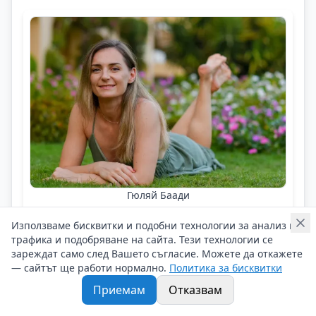
Гюляй Баади
Щастието не е пропорционално на
Използваме бисквитки и подобни технологии за анализ на
числото в банковата сметка
трафика и подобряване на сайта. Тези технологии се
зареждат само след Вашето съгласие. Можете да откажете
Българите в чужбина
— сайтът ще работи нормално.
Политика за бисквитки
Приемам
Отказвам
В ОАЕ да се събудиш в 6:00 часа сутринта и да
отидеш в офиса между 7-8 часа е напълно