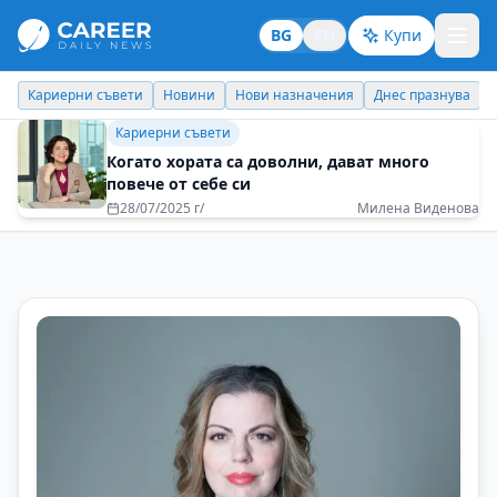
BG
EN
Купи
Кариерни съвети
Новини
Нови назначения
Днес празнува
Кариерни съвети
Когато хората са доволни, дават много
повече от себе си
28/07/2025 г/
Милена Виденова