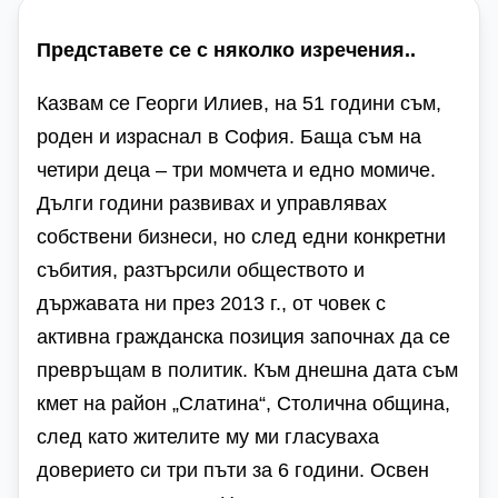
Представете се с няколко изречения..
Казвам се Георги Илиев, на 51 години съм,
роден и израснал в София. Баща съм на
четири деца – три момчета и едно момиче.
Дълги години развивах и управлявах
собствени бизнеси, но след едни конкретни
събития, разтърсили обществото и
държавата ни през 2013 г., от човек с
активна гражданска позиция започнах да се
превръщам в политик. Към днешна дата съм
кмет на район „Слатина“, Столична община,
след като жителите му ми гласуваха
доверието си три пъти за
6
години. Освен