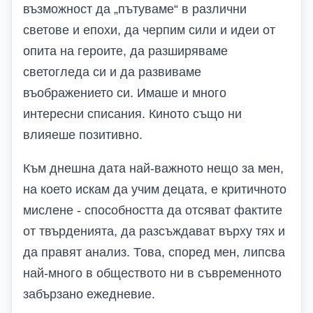
възможност да „пътуваме“ в различни
светове и епохи, да черпим сили и идеи от
опита на героите, да разширяваме
светогледа си и да развиваме
въображението си. Имаше и много
интересни списания. Киното също ни
влияеше позитивно.
Към днешна дата най-важното нещо за мен,
на което искам да учим децата, е критичното
мислене - способността да отсяват фактите
от твърденията, да разсъждават върху тях и
да правят анализ. Това, според мен, липсва
най-много в обществото ни в съвременното
забързано ежедневие.