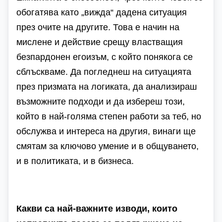
обогатява като „вижда“ дадена ситуация
през очите на другите. Това е начин на
мислене и действие срещу властващия
безпардонен егоизъм, с който понякога се
сблъскваме. Да погледнеш на ситуацията
през призмата на логиката, да анализираш
възможните подходи и да избереш този,
който в най-голяма степен работи за теб, но
обслужва и интереса на другия, винаги ще
смятам за ключово умение и в общуването,
и в политиката, и в бизнеса.
Какви са най-важните изводи, които