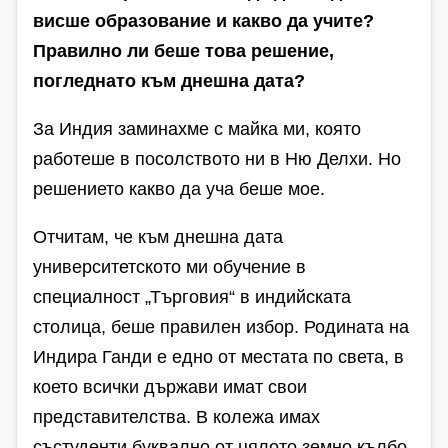
висше образование и какво да учите?
Правилно ли беше това решение,
погледнато към днешна дата?
За Индия заминахме с майка ми, която
работеше в посолството ни в Ню Делхи. Но
решението какво да уча беше мое.
Отчитам, че към днешна дата
университетското ми обучение в
специалност „Търговия“ в индийската
столица, беше правилен избор. Родината на
Индира Ганди е едно от местата по света, в
което всички държави имат свои
представителства. В колежа имах
състуденти буквално от цялото земно кълбо.