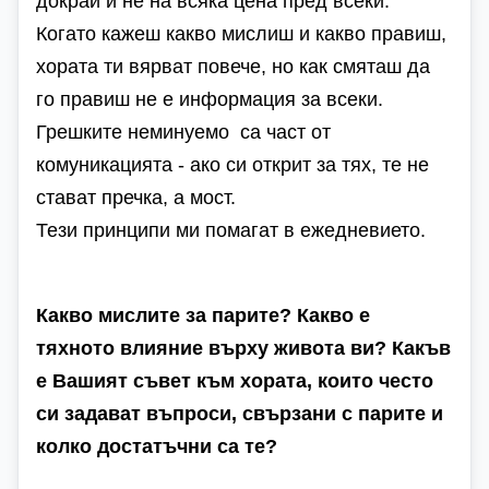
докрай и не на всяка цена пред всеки.
Когато кажеш какво мислиш и какво правиш,
хората ти вярват повече, но как смяташ да
го правиш не е информация за всеки.
Грешките неминуемо са част от
комуникацията - ако си открит за тях, те не
стават пречка, а мост.
Тези принципи ми помагат в ежедневието.
Какво мислите за парите? Какво е
тяхното влияние върху живота ви? Какъв
е Вашият съвет към хората, които често
си задават въпроси, свързани с парите и
колко достатъчни са те?