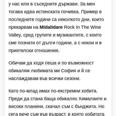
у нас или в съседните държави. За мен
тогава идва истинската почивка. Пример в
последните години са няколкото дни, които
прекарвам на
Midalidare
Rock In The Wine
Valley
, сред групите и музикантите, с които
сме познати от дълги години, а с някои и в
приятелски отношения.
Обичам да ходя пеша и по възможност
обикалям любимата ми София и й се
наслаждавам във всички сезони.
Като по-млад имах по-екстремни хобита.
Преди да стана баща обикалях Хималаите и
високи планини, скачал съм с бънджита. Но
сега вече съм във възраст, в която хобитата