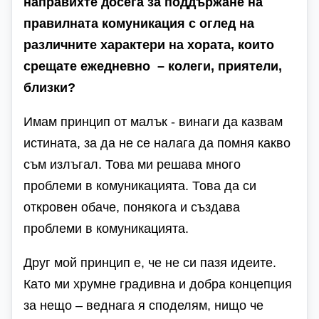
направихте досега за поддържане на
правилната комуникация с оглед на
различните характери на хората, които
срещате ежедневно – колеги, приятели,
близки?
Имам принцип от малък - винаги да казвам
истината, за да не се налага да помня какво
съм излъгал. Това ми решава много
проблеми в комуникацията. Това да си
откровен обаче, понякога и създава
проблеми в комуникацията.
Друг мой принцип е, че не си пазя идеите.
Като ми хрумне градивна и добра концепция
за нещо – веднага я споделям, нищо че