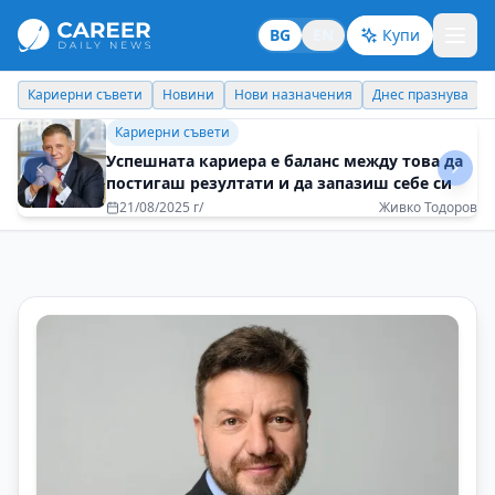
BG
EN
Купи
Кариерни съвети
Новини
Нови назначения
Днес празнува
Личен брандинг
Не се страхувайте да искате повече от
живота
16/12/2025 г/
Виктория Игбаубоа