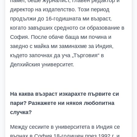
памет, беше журналист, главен редактор и
директор на издателство. Този период
продължи до 16-годишната ми възраст,
когато завърших средното си образование в
София. После обаче баща ми почина и
заедно с майка ми заминахме за Индия,
където започнах да уча „Търговия“ в
Делхийския университет.
На каква възраст изкарахте първите си
пари? Разкажете ни някоя любопитна
случка?
Между сесиите в университета в Индия се
върнах в София 18-годишен през 1992 г. и