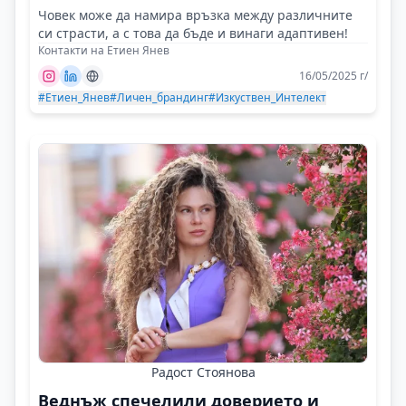
Човек може да намира връзка между различните
си страсти, а с това да бъде и винаги адаптивен!
Контакти на Етиен Янев
16/05/2025 г/
#Етиен_Янев
#Личен_брандинг
#Изкуствен_Интелект
Радост Стоянова
Веднъж спечелили доверието и