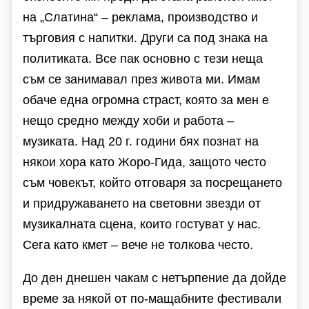
на „Слатина“ – реклама, производство и
търговия с напитки. Други са под знака на
политиката. Все пак основно с тези неща
съм се занимавал през живота ми. Имам
обаче една огромна страст, която за мен е
нещо средно между хоби и работа –
музиката. Над 20 г. години бях познат на
някои хора като Жоро-Гида, защото често
съм човекът, който отговаря за посрещането
и придружаването на световни звезди от
музикалната сцена, които гостуват у нас.
Сега като кмет – вече не толкова често.
До ден днешен чакам с нетърпение да дойде
време за някой от по-мащабните фестивали