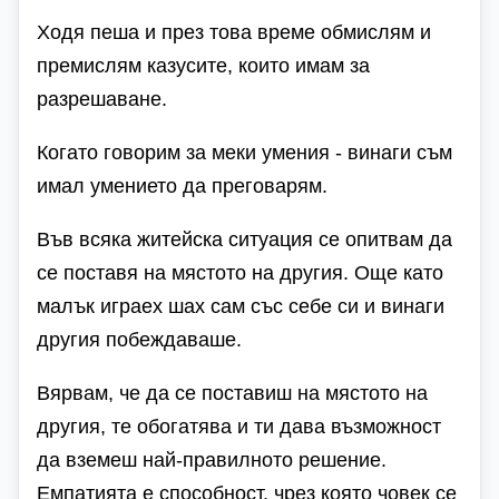
Ходя пеша и през това време обмислям и
премислям казусите, които имам за
разрешаване.
Когато говорим за меки умения - винаги съм
имал умението да преговарям.
Във всяка житейска ситуация се опитвам да
се поставя на мястото на другия. Още като
малък играех шах сам със себе си и винаги
другия побеждаваше.
Вярвам, че да се поставиш на мястото на
другия, те обогатява и ти дава възможност
да вземеш най-правилното решение.
Емпатията е способност, чрез която човек се