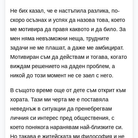
Не бих казал, че е настъпила разлика, по-
скоро осъзнах и успях да назова това, което
ме мотивира да правя каквото и да било. За
мен няма невъзможни неща, трудните
задачи не ме плашат, а даже ме амбицират.
Мотивиран съм да действам и тогава, когато
виждам решението на даден проблем, а
никой до този момент не се заел с него.
В същото време още от дете съм открит към
хората. Тази ми черта ме е поставяла
неведнъж в ситуации да пренебрегвам
личния си интерес пред обществения, с
което понякога наранявам най-близките си.
Но такава е житейската ми философия и не