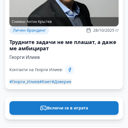
Снимка:
Антон Кръстев
Личен брандинг
28/10/2025 г/
Трудните задачи не ме плашат, а даже
ме амбицират
Георги Илиев
Контакти на Георги Илиев:
#Георги_Илиев
#Кмет
#Доверие
Включи се в играта