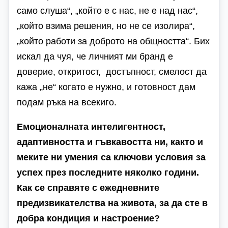
само слуша“, „който е с нас, не е над нас“,
„който взима решения, но не се изолира“,
„който работи за доброто на общността“. Бих
искал да чуя, че личният ми бранд е
доверие, откритост, достъпност, смелост да
кажа „не“ когато е нужно, и готовност дам
подам ръка на всекиго.
Емоционалната интелигентност,
адаптивността и гъвкавостта ни, както и
меките ни умения са ключови условия за
успех през последните няколко години.
Как се справяте с ежедневните
предизвикателства на живота, за да сте в
добра кондиция и настроение?