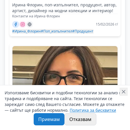
Ирина Флорин, поп-изпълнител, продуцент, автор,
артист, дизайнер на модни колекции и интериор!
Контакти на Ирина Флорин
15/02/2026 г/
#Ирина_Флорин
#Поп_изпълнител
#Продуцент
Използваме бисквитки и подобни технологии за анализ на
трафика и подобряване на сайта. Тези технологии се
зареждат само след Вашето съгласие. Можете да откажете
— сайтът ще работи нормално.
Политика за бисквитки
Приемам
Отказвам
Росица Кавазова
С времето човек започва да цени