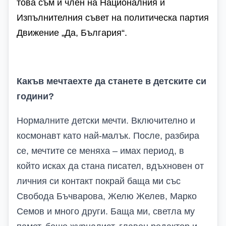
това съм и член на Националния и
Изпълнителния съвет на политическа партия
Движение „Да, България“.
Какъв мечтаехте да станете в детските си
години?
Нормалните детски мечти. Включително и
космонавт като най-малък. После, разбира
се, мечтите се меняха – имах период, в
който исках да стана писател, вдъхновен от
личния си контакт покрай баща ми със
Свобода Бъчварова, Желю Желев, Марко
Семов и много други. Баща ми, светла му