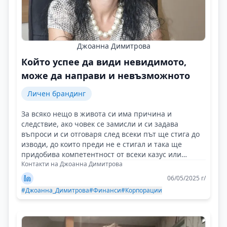
Джоанна Димитрова
Който успее да види невидимото,
може да направи и невъзможното
Личен брандинг
За всяко нещо в живота си има причина и
следствие, ако човек се замисли и си задава
въпроси и си отговаря след всеки път ще стига до
изводи, до които преди не е стигал и така ще
придобива компетентност от всеки казус или
случай!
Контакти на Джоанна Димитрова
06/05/2025 г/
#Джоанна_Димитрова
#Финанси
#Корпорации