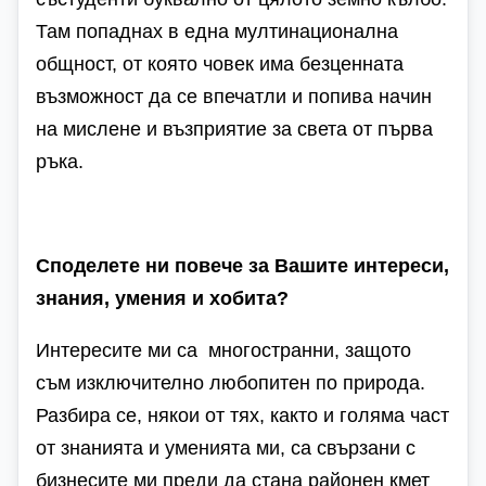
Там попаднах в една мултинационална
общност, от която човек има безценната
възможност да се впечатли и попива начин
на мислене и възприятие за света от първа
ръка.
Споделете ни повече за Вашите интереси,
знания, умения и хобита?
Интересите ми са многостранни, защото
съм изключително любопитен по природа.
Разбира се, някои от тях, както и голяма част
от знанията и уменията ми, са свързани с
бизнесите ми преди да стана районен кмет