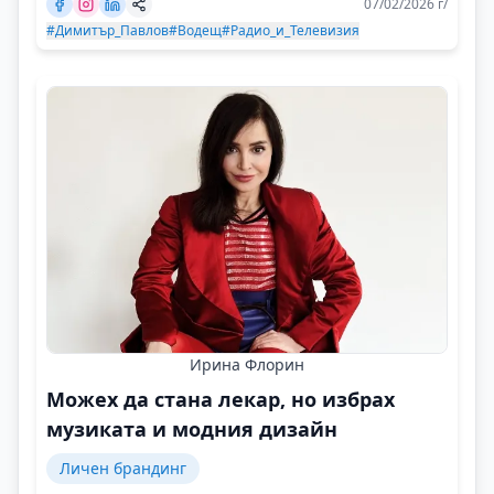
07/02/2026 г/
#Димитър_Павлов
#Водещ
#Радио_и_Телевизия
Ирина Флорин
Можех да стана лекар, но избрах
музиката и модния дизайн
Личен брандинг