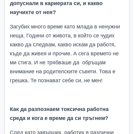
допуснали в кариерата си, и какво
научихте от нея?
Загубих много време като млада в ненужни
неща. Години от живота, в който се чудих
какво да следвам, какво искам да работя,
къде да живея и прочие. А сега времето не
ми стига. И не трябваше да обръщам
внимание на родителските съвети. Това е
грешка. Те познават себе си, не мен!
Как да разпознаем токсична работна
среда и кога е време да си тръгнем?
След като завърших, работих в различни