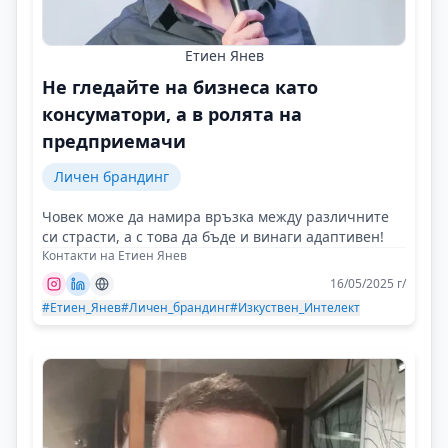
Етиен Янев
Не гледайте на бизнеса като
консуматори, а в ролята на
предприемачи
Личен брандинг
Човек може да намира връзка между различните
си страсти, а с това да бъде и винаги адаптивен!
Контакти на Етиен Янев
16/05/2025 г/
#Етиен_Янев
#Личен_брандинг
#Изкуствен_Интелект