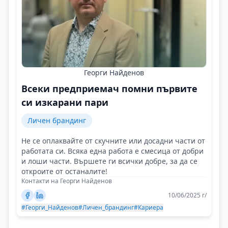
Георги Найденов
Всеки предприемач помни първите
си изкарани пари
Личен брандинг
Не се оплаквайте от скучните или досадни части от
работата си. Всяка една работа е смесица от добри
и лоши части. Вършете ги всички добре, за да се
откроите от останалите!
Контакти на Георги Найденов
10/06/2025 г/
#Георги_Найденов
#Личен_брандинг
#Кариера