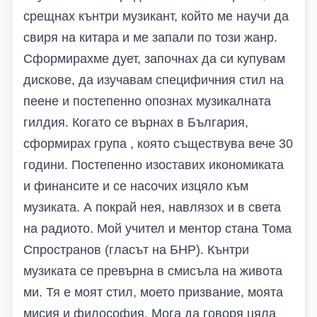
срещнах кънтри музикант, който ме научи да
свиря на китара и ме запали по този жанр.
Сформирахме дует, започнах да си купувам
дискове, да изучавам специфичния стил на
пеене и постепенно опознах музикалната
гилдия. Когато се върнах в България,
сформирах група , която съществува вече 30
години. Постепенно изоставих икономиката
и финансите и се насочих изцяло към
музиката. А покрай нея, навлязох и в света
на радиото. Мой учител и ментор стана Тома
Спространов (гласът на БНР). Кънтри
музиката се превърна в смисъла на живота
ми. Тя е моят стил, моето призвание, моята
мисия и философия. Мога да говоря цяла