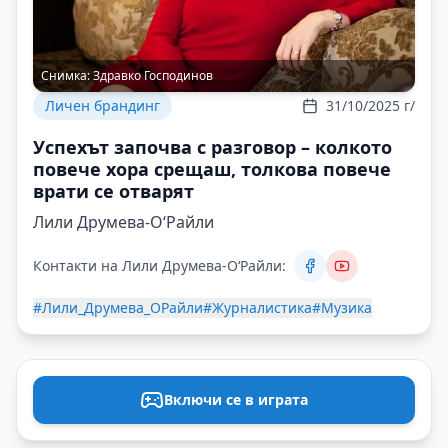
Снимка:
Здравко Господинов
Личен брандинг
31/10/2025 г/
Успехът започва с разговор – колкото
повече хора срещаш, толкова повече
врати се отварят
Лили Друмева-О‘Райли
Контакти на Лили Друмева-О‘Райли:
#Лили_Друмева_ОРайли
#Журналистика
#Музика
Включи се в играта