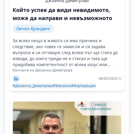
Джоанна Димитрова
Който успее да види невидимото,
може да направи и невъзможното
Личен брандинг
За всяко нещо в живота си има причина и
следствие, ако човек се замисли и си задава
въпроси и си отговаря след всеки път ще стига до
изводи, до които преди не е стигал и така ще
придобива компетентност от всеки казус или
случай!
Контакти на Джоанна Димитрова
06/05/2025 г/
#Джоанна_Димитрова
#Финанси
#Корпорации