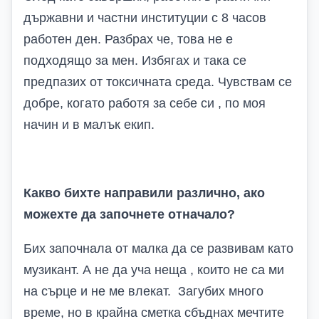
държавни и частни институции с 8 часов
работен ден. Разбрах че, това не е
подходящо за мен. Избягах и така се
предпазих от токсичната среда. Чувствам се
добре, когато работя за себе си , по моя
начин и в малък екип.
Какво бихте направили различно, ако
можехте да започнете отначало?
Бих започнала от малка да се развивам като
музикант. А не да уча неща , които не са ми
на сърце и не ме влекат. Загубих много
време, но в крайна сметка сбъднах мечтите