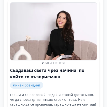
Йоана Пенева
Създаваш света чрез начина, по
който го възприемаш
Личен брандинг
Греши и се поправяй, падай и ставай достатъчно,
че да спреш да изпитваш страх от това. Не е
страшно да се провалиш, страшно е да не опиташ!