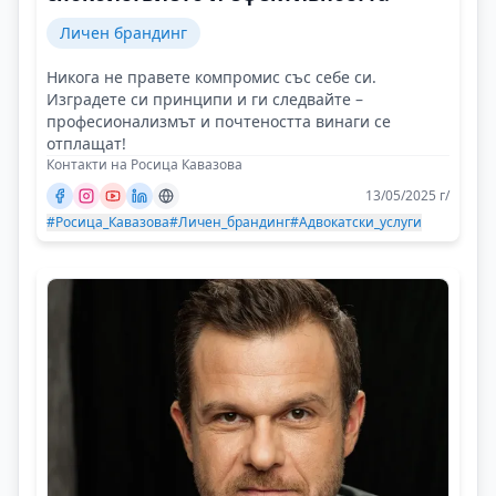
Личен брандинг
Никога не правете компромис със себе си.
Изградете си принципи и ги следвайте –
професионализмът и почтеността винаги се
отплащат!
Контакти на Росица Кавазова
13/05/2025 г/
#Росица_Кавазова
#Личен_брандинг
#Адвокатски_услуги