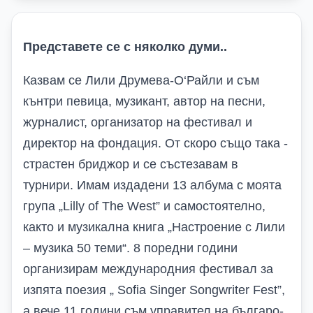
Представете се с няколко думи..
Казвам се Лили Друмева-О‘Райли и съм
кънтри певица, музикант, автор на песни,
журналист, организатор на фестивал и
директор на фондация. От скоро също така -
страстен бриджор и се състезавам в
турнири. Имам издадени 13 албума с моята
група „
Lilly of The West”
и самостоятелно,
както и музикална книга „Настроение с Лили
– музика 50 теми“. 8 поредни години
организирам международния фестивал за
изпята поезия „
Sofia Singer Songwriter Fest”,
a
вече 11 години съм управител на българо-