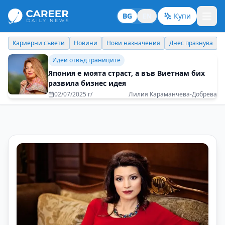
BG
EN
Купи
Новини
Нови назначения
Днес празнува
Похвали работодате
Идеи отвъд границите
Япония е моята страст, а във Виетнам бих
развила бизнес идея
02/07/2025 г/
Лилия Караманчева-Добрева