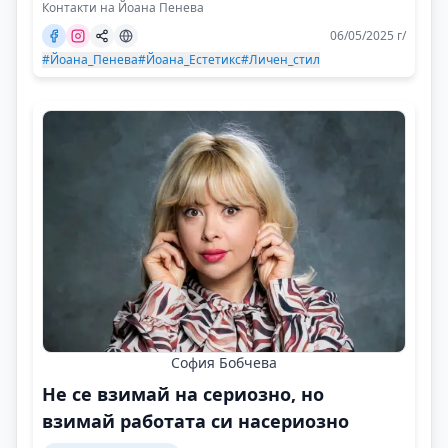
Контакти на Йоана Пенева
06/05/2025 г/
#Йоана_Пенева
#Йоана_Естетикс
#Личен_стил
София Бобчева
Не се взимай на сериозно, но
взимай работата си насериозно