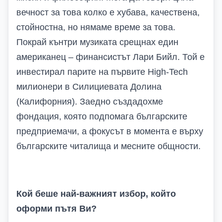
вечност за това колко е хубава, качествена,
стойностна, но нямаме време за това.
Покрай кънтри музиката срещнах един
американец – финансистът Лари Бийл. Той е
инвестирал парите на първите
High-Tech
милионери в Силициевата Долина
(Калифорния). Заедно създадохме
фондация, която подпомага българските
предприемачи, а фокусът в момента е върху
българските читалища и месните общности.
Кой беше най-важният избор, който
оформи пътя
В
и?