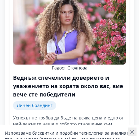
Радост Стоянова
Веднъж спечелили доверието и
уважението на хората около вас, вие
вече сте победители
Личен брандинг
Успехът не трябва да бъде на всяка цена и едно от
най-важните неща е доброто отношение към
хората по пътя ни!
Използваме бисквитки и подобни технологии за анализ на
Контакти на Радост Стоянова