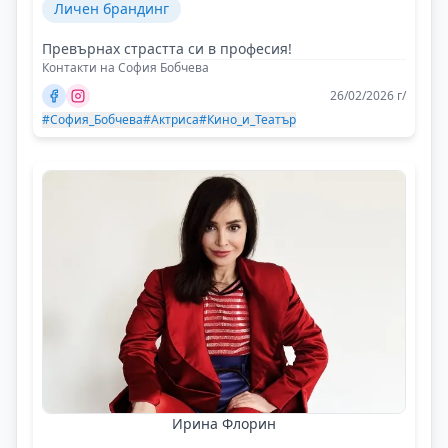
Личен брандинг
Превърнах страстта си в професия!
Контакти на София Бобчева
26/02/2026 г/
#София_Бобчева
#Актриса
#Кино_и_Театър
Ирина Флорин