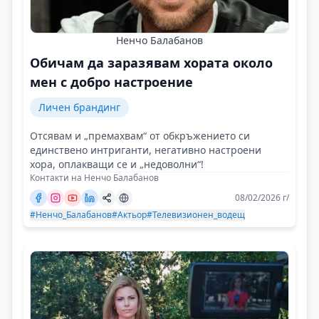
Ненчо Балабанов
Обичам да заразявам хората около
мен с добро настроение
Личен брандинг
Отсявам и „премахвам“ от обкръжението си
единствено интриганти, негативно настроени
хора, оплакващи се и „недоволни“!
Контакти на Ненчо Балабанов
08/02/2026 г/
#Ненчо_Балабанов
#Актьор
#Телевизионен_водещ