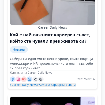
Career Daily News
Кой е най-важният кариерен съвет,
който сте чували през живота си?
Новини
Събира на едно място ценни уроци, които водещи
мениджъри и HR професионалисти носят със себе
си през годините?
Контакти на Career Daily News
29/07/2026 г/
#Career_Daily_News
#Advices
#Кариерни_съвети