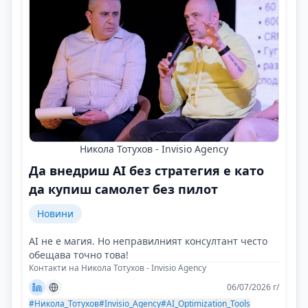
Никола Тотухов - Invisio Agency
Да внедриш AI без стратегия е като
да купиш самолет без пилот
Новини
AI не е магия. Но неправилният консултант често
обещава точно това!
Контакти на Никола Тотухов - Invisio Agency
06/07/2026 г/
#Никола_Тотухов
#Invisio_Agency
#AI_Optimization_Tools