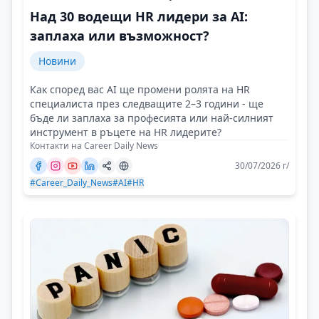
Над 30 водещи HR лидери за AI:
заплаха или възможност?
Новини
Как според вас AI ще промени ролята на HR
специалиста през следващите 2–3 години - ще
бъде ли заплаха за професията или най-силният
инструмент в ръцете на HR лидерите?
Контакти на Career Daily News
30/07/2026 г/
#Career_Daily_News
#AI
#HR