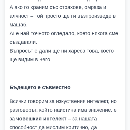
А ако го храним със страхове, омраза и
алчност – той просто ще ги възпроизведе в
мащаб.
AI е най-точното огледало, което някога сме
създавали.
Въпросът е дали ще ни хареса това, което
ще видим в него.
Бъдещето е съвместно
Всички говорим за изкуствения интелект, но
разговорът, който наистина има значение, е
за
човешкия интелект
– за нашата
способност да мислим критично, да