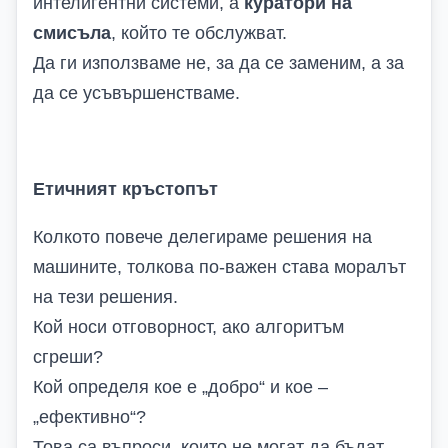
интелигентни системи, а
куратори на
смисъла
, който те обслужват.
Да ги използваме не, за да се заменим, а за
да се усъвършенстваме.
Етичният кръстопът
Колкото повече делегираме решения на
машините, толкова по-важен става моралът
на тези решения.
Кой носи отговорност, ако алгоритъм
сгреши?
Кой определя кое е „добро“ и кое –
„ефективно“?
Това са въпроси, които не могат да бъдат