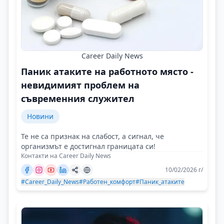
Career Daily News
Паник атаките на работното място -
невидимият проблем на
съвременния служител
Новини
Те не са признак на слабост, а сигнал, че
организмът е достигнал границата си!
Контакти на Career Daily News
10/02/2026 г/
#Career_Daily_News
#Работен_комфорт
#Паник_атаките