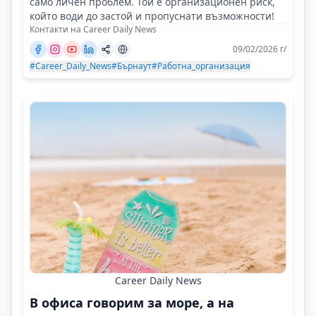
само личен проблем. Той е организационен риск,
който води до застой и пропуснати възможности!
Контакти на Career Daily News
09/02/2026 г/
#Career_Daily_News
#Бърнаут
#Работна_организация
Career Daily News
В офиса говорим за море, а на