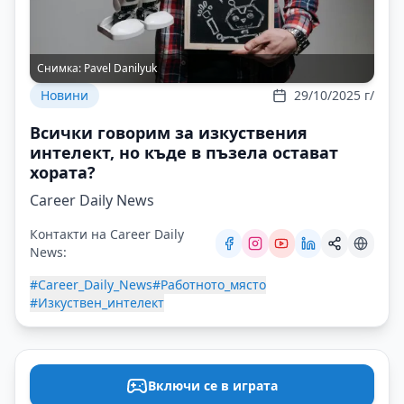
Снимка:
Pavel Danilyuk
Новини
29/10/2025 г/
Всички говорим за изкуствения
интелект, но къде в пъзела остават
хората?
Career Daily News
Контакти на Career Daily
News:
#Career_Daily_News
#Работното_място
#Изкуствен_интелект
Включи се в играта