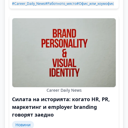
#Career_Daily_News
#Работното_място
#Офис_или_хоумофис
Career Daily News
Силата на историята: когато HR, PR,
маркетинг и employer branding
говорят заедно
Новини