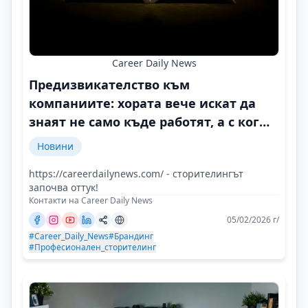
Career Daily News
Предизвикателство към
компаниите: хората вече искат да
знаят не само къде работят, а с кого
и защо
Новини
https://careerdailynews.com/ - сторителингът
започва оттук!
Контакти на Career Daily News
05/02/2026 г/
#Career_Daily_News
#Брандинг
#Професионален_сторителинг