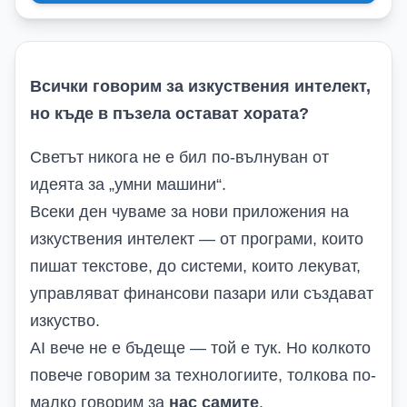
Всички говорим за изкуствения интелект,
но къде в пъзела остават хората?
Светът никога не е бил по-вълнуван от
идеята за „умни машини“.
Всеки ден чуваме за нови приложения на
изкуствения интелект — от програми, които
пишат текстове, до системи, които лекуват,
управляват финансови пазари или създават
изкуство.
AI вече не е бъдеще — той е тук. Но колкото
повече говорим за технологиите, толкова по-
малко говорим за
нас самите
.