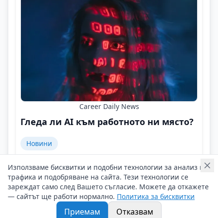
Career Daily News
Гледа ли AI към работното ни място?
Новини
AI не спира да учи. А, вие?
Използваме бисквитки и подобни технологии за анализ на
Контакти на Career Daily News
трафика и подобряване на сайта. Тези технологии се
20/07/2026 г/
зареждат само след Вашето съгласие. Можете да откажете
— сайтът ще работи нормално.
Политика за бисквитки
#Career_Daily_News
#AI
#Работно_място
Приемам
Отказвам