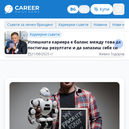
BG
EN
Купи
Кариерни съвети
Новини
Нови назначения
Днес празнува
Съвети за личен брандинг
Как се изгражда доверие без поза и
клишета?
20/12/2025 г/
Бисер Кунчев