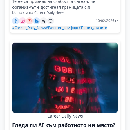
Те не са признак на слабост, а сигнал, че
организмът е достигнал границата си!
Контакти на Career Daily News
10/02/2026 г/
#Career_Daily_News
#Работен_комфорт
#Паник_атаките
Career Daily News
Гледа ли AI към работното ни място?