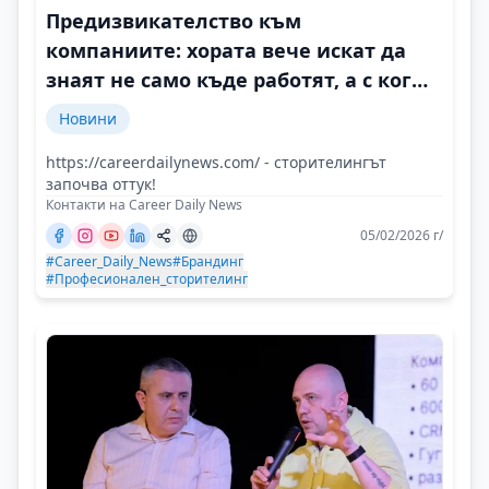
Предизвикателство към
компаниите: хората вече искат да
знаят не само къде работят, а с кого
и защо
Новини
https://careerdailynews.com/ - сторителингът
започва оттук!
Контакти на Career Daily News
05/02/2026 г/
#Career_Daily_News
#Брандинг
#Професионален_сторителинг