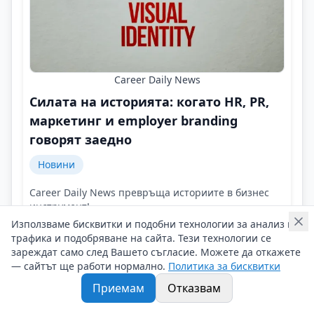
Career Daily News
Силата на историята: когато HR, PR,
маркетинг и employer branding
говорят заедно
Новини
Career Daily News превръща историите в бизнес
инструмент!
Контакти на Career Daily News
Използваме бисквитки и подобни технологии за анализ на
трафика и подобряване на сайта. Тези технологии се
30/07/2026 г/
зареждат само след Вашето съгласие. Можете да откажете
#Career_Daily_News
#Corporate_Employer_branding
— сайтът ще работи нормално.
Политика за бисквитки
#Storytelling
Приемам
Отказвам