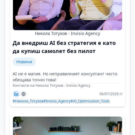
Никола Тотухов - Invisio Agency
Да внедриш AI без стратегия е като
да купиш самолет без пилот
Новини
AI не е магия. Но неправилният консултант често
обещава точно това!
Контакти на Никола Тотухов - Invisio Agency
06/07/2026 г/
#Никола_Тотухов
#Invisio_Agency
#AI_Optimization_Tools