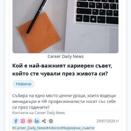
Career Daily News
Кой е най-важният кариерен съвет,
който сте чували през живота си?
Новини
Събира на едно място ценни уроци, които водещи
мениджъри и HR професионалисти носят със себе
си през годините?
Контакти на Career Daily News
29/07/2026 г/
#Career_Daily_News
#Advices
#Кариерни_съвети