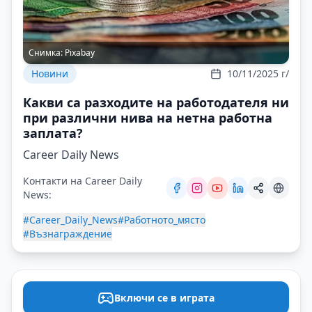
Снимка:
Pixabay
Новини
10/11/2025 г/
Какви са разходите на работодателя ни
при различни нива на нетна работна
заплата?
Career Daily News
Контакти на Career Daily
News:
#Career_Daily_News
#Работното_място
#Възнаграждение
Включи се в играта