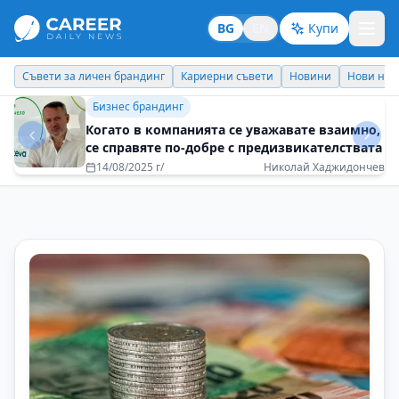
BG
EN
Купи
Кариерни съвети
Новини
Нови назначения
Днес празнува
Бизнес брандинг
Организация, в която комуникацията е
мост, а не бариера
03/12/2025 г/
Десислава Иванович