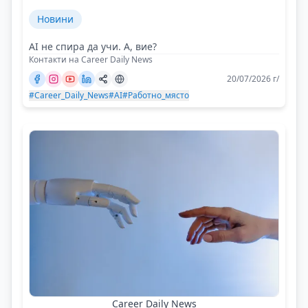
Новини
AI не спира да учи. А, вие?
Контакти на Career Daily News
20/07/2026 г/
#Career_Daily_News
#AI
#Работно_място
Career Daily News