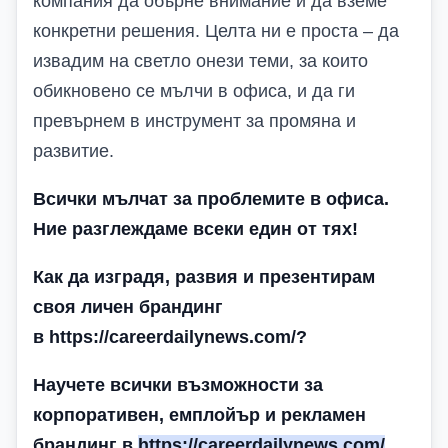
компания да обърне внимание и да вземе
конкретни решения. Целта ни е проста – да
извадим на светло онези теми, за които
обикновено се мълчи в офиса, и да ги
превърнем в инструмент за промяна и
развитие.
Всички мълчат за проблемите в офиса.
Ние разглеждаме всеки един от тях!
Как да изградя, развия и презентирам
своя личен брандинг
в https://careerdailynews.com/
?
Научете всички възможности за
корпоративен, емплойър и рекламен
брандинг в
https://careerdailynews.com/