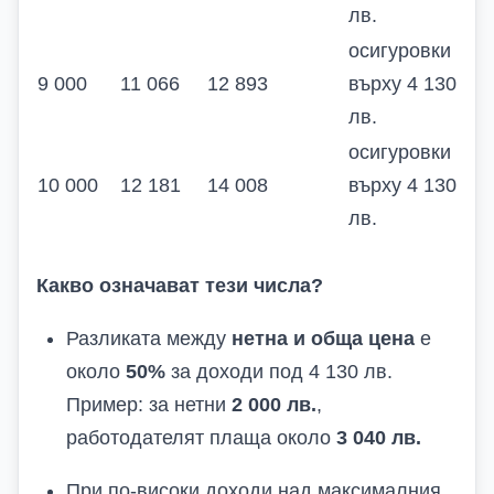
лв.
осигуровки
9 000
11 066
12 893
върху 4 130
лв.
осигуровки
10 000
12 181
14 008
върху 4 130
лв.
Какво означават тези числа?
Разликата между
нетна и обща цена
е
около
50%
за доходи под 4 130 лв.
Пример: за нетни
2 000 лв.
,
работодателят плаща около
3 040 лв.
При по-високи доходи над максималния