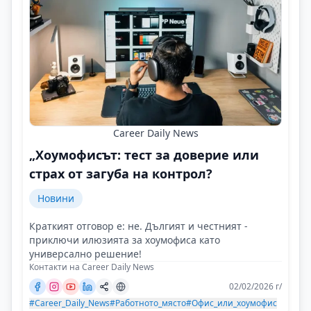
Career Daily News
„Хоумофисът: тест за доверие или
страх от загуба на контрол?
Новини
Краткият отговор е: не. Дългият и честният -
приключи илюзията за хоумофиса като
универсално решение!
Контакти на Career Daily News
02/02/2026 г/
#Career_Daily_News
#Работното_място
#Офис_или_хоумофис