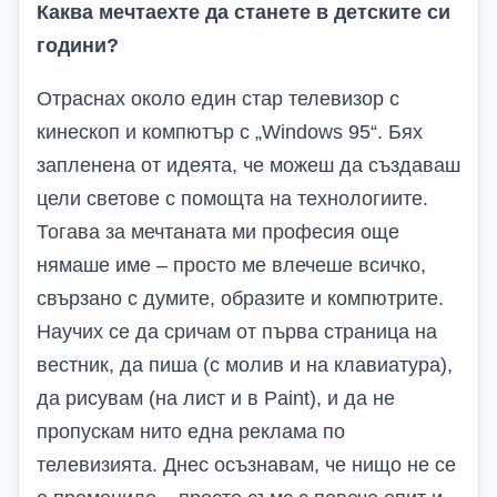
Каква мечтаехте да станете в детските си
години?
Отраснах около един стар телевизор с
кинескоп и компютър с „Windows 95“. Бях
запленена от идеята, че можеш да създаваш
цели светове с помощта на технологиите.
Тогава за мечтаната ми професия още
нямаше име – просто ме влечеше всичко,
свързано с думите, образите и компютрите.
Научих се да сричам от първа страница на
вестник, да пиша (с молив и на клавиатура),
да рисувам (на лист и в Paint), и да не
пропускам нито една реклама по
телевизията. Днес осъзнавам, че нищо не се