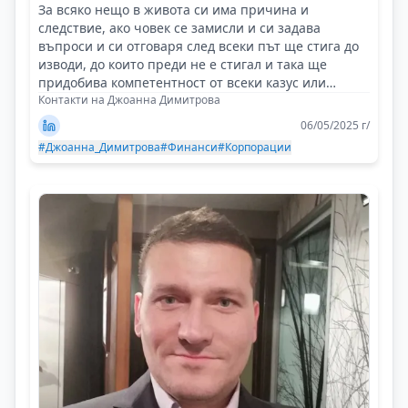
За всяко нещо в живота си има причина и
следствие, ако човек се замисли и си задава
въпроси и си отговаря след всеки път ще стига до
изводи, до които преди не е стигал и така ще
придобива компетентност от всеки казус или
случай!
Контакти на Джоанна Димитрова
06/05/2025 г/
#Джоанна_Димитрова
#Финанси
#Корпорации