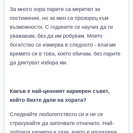
За много хора парите са мерител за
постижения, но за мен са прозорец към
възможности. С годините се научих да ги
уважавам, без да им робувам. Моето
богатство се измерва в следното - влагам
времето си в това, което обичам, без парите
да диктуват избора ми.
Какъв е най-ценният кариерен съвет,
който бихте дали на хората?
Следвайте любопитството си и не се
страхувайте да започвате отначало. Най-
добрата кариера е тази, която е изградена