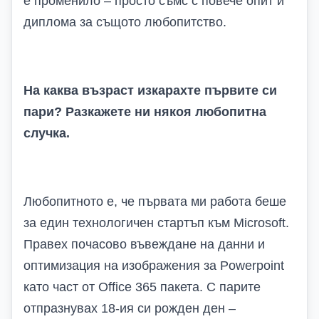
е променило – просто съмс с повече опит и
диплома за същото любопитство.
На каква възраст изкарахте първите си
пари? Разкажете ни някоя любопитна
случка.
Любопитното е, че първата ми работа беше
за един технологичен стартъп към Microsoft.
Правех почасово въвеждане на данни и
оптимизация на изображения за Powerpoint
като част от Office 365 пакета. С парите
отпразнувах 18-ия си рожден ден –