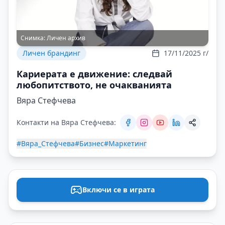
Снимка:
Личен архив
Личен брандинг
17/11/2025 г/
Кариерата е движение: следвай
любопитството, не очакванията
Вяра Стефчева
Контакти на Вяра Стефчева:
#Вяра_Стефчева
#Бизнес
#Маркетинг
Включи се в играта