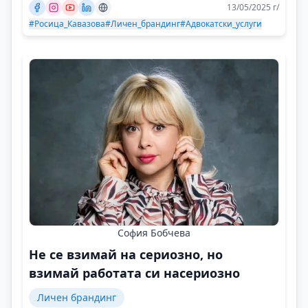
13/05/2025 г/
#Росица_Кавазова
#Личен_брандинг
#Адвокатски_услуги
София Бобчева
Не се взимай на сериозно, но
взимай работата си насериозно
Личен брандинг