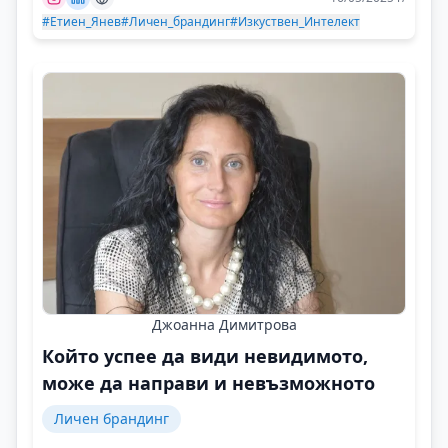
#Етиен_Янев
#Личен_брандинг
#Изкуствен_Интелект
Джоанна Димитрова
Който успее да види невидимото,
може да направи и невъзможното
Личен брандинг