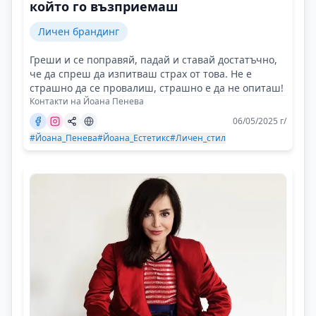
който го възприемаш
Личен брандинг
Греши и се поправяй, падай и ставай достатъчно,
че да спреш да изпитваш страх от това. Не е
страшно да се провалиш, страшно е да не опиташ!
Контакти на Йоана Пенева
06/05/2025 г/
#Йоана_Пенева
#Йоана_Естетикс
#Личен_стил