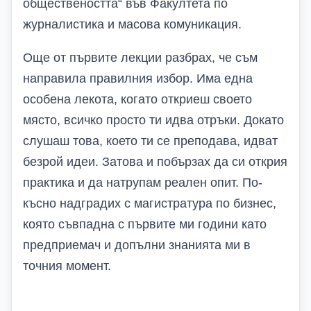
обществеността“ във Факултета по
журналистика и масова комуникация.
Още от първите лекции разбрах, че съм
направила правилния избор. Има една
особена лекота, когато откриеш своето
място, всичко просто ти идва отръки. Докато
слушаш това, което ти се преподава, идват
безрой идеи. Затова и побързах да си открия
практика и да натрупам реален опит. По-
късно надградих с магистратура по бизнес,
която съвпадна с първите ми години като
предприемач и допълни знанията ми в
точния момент.