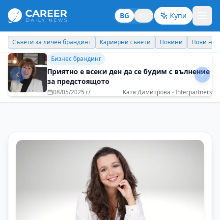
BG
EN
Купи
Кариерни съвети
Новини
Нови назначения
Днес празнува
Бизнес брандинг
Организация, в която комуникацията е
мост, а не бариера
03/12/2025 г/
Десислава Иванович