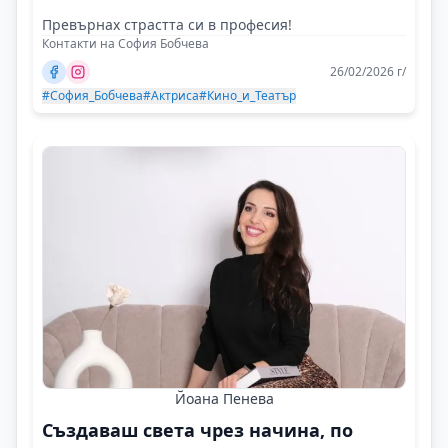
Превърнах страстта си в професия!
Контакти на София Бобчева
26/02/2026 г/
#София_Бобчева
#Актриса
#Кино_и_Театър
Йоана Пенева
Създаваш света чрез начина, по