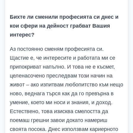
Бихте ли сменили професията си днес и
кои сфери на дейност грабват Вашия
интерес?
Аз постоянно сменям професията си.
Щастие е, че интересите и работата ми се
припокриват напълно. И това не е късмет,
целенасочено преследвам този начин на
живот – ако изпитвам любопитство към нещо
ново, веднага търся как да го превърна в
умение, което ми носи и знания, и доход.
Естествено, това изисква смелостта да
поемаш грешни завои докато намериш
своята посока. Днес използвам кариерното