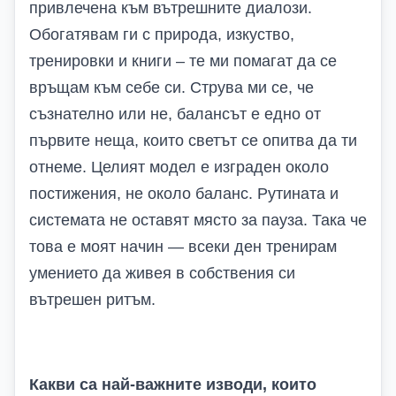
привлечена към вътрешните диалози.
Обогатявам ги с природа, изкуство,
тренировки и книги – те ми помагат да се
връщам към себе си. Струва ми се, че
съзнателно или не, балансът е едно от
първите неща, които светът се опитва да ти
отнеме. Целият модел е изграден около
постижения, не около баланс. Рутината и
системата не оставят място за пауза. Така че
това е моят начин — всеки ден тренирам
умението да живея в собствения си
вътрешен ритъм.
Какви са най-важните изводи, които