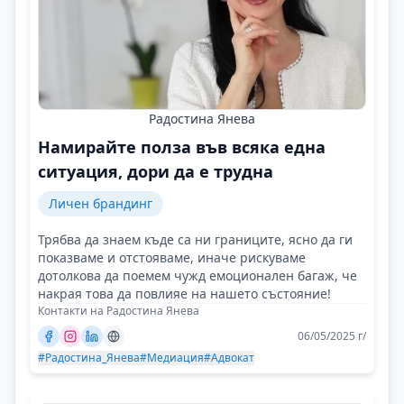
Радостина Янева
Намирайте полза във всяка една
ситуация, дори да е трудна
Личен брандинг
Трябва да знаем къде са ни границите, ясно да ги
показваме и отстояваме, иначе рискуваме
дотолкова да поемем чужд емоционален багаж, че
накрая това да повлияе на нашето състояние!
Контакти на Радостина Янева
06/05/2025 г/
#Радостина_Янева
#Медиация
#Адвокат