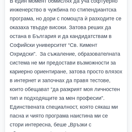
В един момент обмислях да уча софтуерно
инженерство в чужбина по стипендиантска
програма, но дори с помощта ѝ разходите се
оказаха твърде високи. Затова реших да
остана в България и да кандидатствам в
Софийски университет “Св. Кимент
Охридски”. За съжаление, образователната
система не ми предостави възможности за
кариерно ориентиране, затова просто влязох
в интернет и започнах да правя тестове,
които обещават “да разкрият моя личностен
тип и подходящите за мен професии”.
Единствената специалност, която сякаш ми
пасна и чиято програма наистина ми се
стори интересна, беше „Връзки с