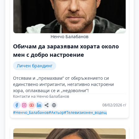
Ненчо Балабанов
Обичам да заразявам хората около
мен с добро настроение
Личен брандинг
Отсявам и „премахвам“ от обкръжението си
единствено интриганти, негативно настроени
хора, оплакващи се и „недоволни“!
Контакти на Ненчо Балабанов
08/02/2026 г/
#Ненчо_Балабанов
#Актьор
#Телевизионен_водещ