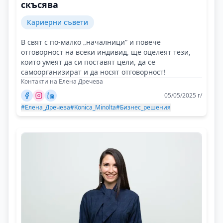
скъсява
Кариерни съвети
В свят с по-малко „началници“ и повече
отговорност на всеки индивид, ще оцелеят тези,
които умеят да си поставят цели, да се
самоорганизират и да носят отговорност!
Контакти на Елена Дречева
05/05/2025 г/
#Елена_Дречева
#Konica_Minolta
#Бизнес_решения