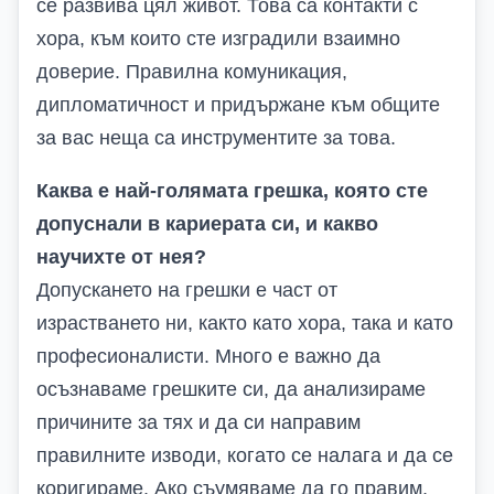
се развива цял живот. Това са контакти с
хора, към които сте изградили взаимно
доверие. Правилна комуникация,
дипломатичност и придържане към общите
за вас неща са инструментите за това.
Каква е най-голямата грешка, която сте
допуснали в кариерата си, и какво
научихте от нея?
Допускането на грешки е част от
израстването ни, както като хора, така и като
професионалисти. Много е важно да
осъзнаваме грешките си, да анализираме
причините за тях и да си направим
правилните изводи, когато се налага и да се
коригираме. Ако съумяваме да го правим,