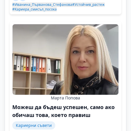
#Иванина_Първанова_Стефанова
#Устойчив_растеж
#Кариера_смисъл_посока
Марта Попова
Можеш да бъдеш успешен, само ако
обичаш това, което правиш
Кариерни съвети