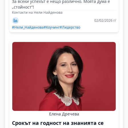
За всеки успехът е нещо различно. Моята дума е
„стойност“!
Контакти на Нели Найденова
02/02/2026 г/
#Нели_Найденова
#Коучинг
#Лидерство
Елена Дречева
Срокът на годност на знанията се