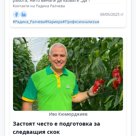
работа, нито винаги да казвате „да“!
Контакти на Радина Ралчева
09/05/2025 г/
#Радина_Ралчева
#Кариера
#Професионализъм
Иво Кюмюрджиев
Застоят често е подготовка за
следващия скок