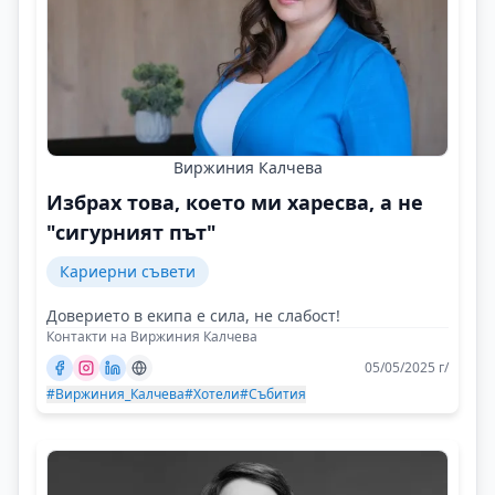
Виржиния Калчева
Избрах това, което ми харесва, а не
"сигурният път"
Кариерни съвети
Доверието в екипа е сила, не слабост!
Контакти на Виржиния Калчева
05/05/2025 г/
#Виржиния_Калчева
#Хотели
#Събития