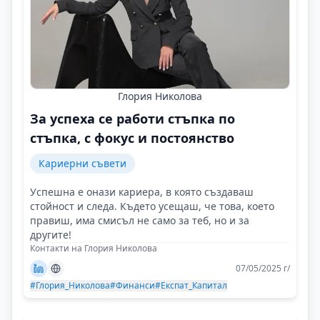
Глория Николова
За успеха се работи стъпка по
стъпка, с фокус и постоянство
Кариерни съвети
Успешна е онази кариера, в която създаваш
стойност и следа. Където усещаш, че това, което
правиш, има смисъл не само за теб, но и за
другите!
Контакти на Глория Николова
07/05/2025 г/
#Глория_Николова
#Финанси
#Експат_Капитал