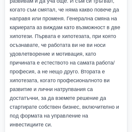
развивам и да уча още. И съм си тръгвал,
когато съм смятал, че няма какво повече да
направя или променя. Генерална смяна на
кариерата аз виждам като възможност в две
хипотези. Първата е хипотезата, при която
осъзнавате, че работата ви не ви носи
удовлетворение и мотивация, като
причината е естеството на самата работа/
професия, а не нещо друго. Втората е
хипотезата, когато професионалното ви
развитие и лични натрупвания са
достатъчни, за да вземете решение да
стартирате собствен бизнес, включително и
под формата на управление на
инвестициите си.