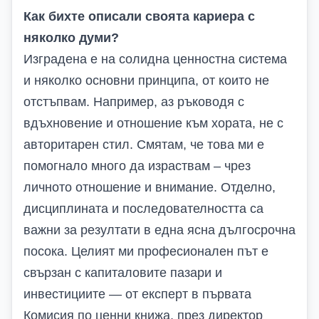
Как бихте описали своята кариера с
няколко думи?
Изградена е на солидна ценностна система
и няколко основни принципа, от които не
отстъпвам. Например, аз ръководя с
вдъхновение и отношение към хората, не с
авторитарен стил. Смятам, че това ми е
помогнало много да израствам – чрез
личното отношение и внимание. Отделно,
дисциплината и последователността са
важни за резултати в една ясна дългосрочна
посока. Целият ми професионален път е
свързан с капиталовите пазари и
инвестициите — от експерт в първата
Комисия по ценни книжа, през директор