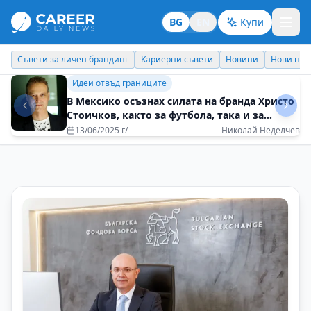
BG
EN
Купи
Кариерни съвети
Новини
Нови назначения
Днес празнува
Идеи отвъд границите
Животът е кратък, а светът – голям
28/06/2025 г/
Петър Пунчев