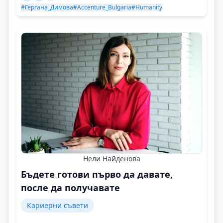
#Гергана_Димова
#Accenture_Bulgaria
#Humanity
Нели Найденова
Бъдете готови първо да давате,
после да получавате
Кариерни съвети