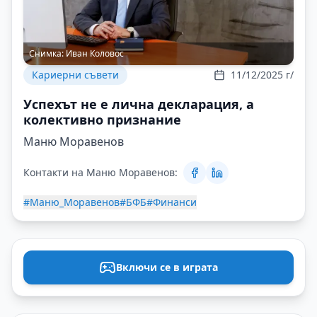
Снимка:
Иван Коловос
Кариерни съвети
11/12/2025 г/
Успехът не е лична декларация, а
колективно признание
Маню Моравенов
Контакти на Маню Моравенов:
#Маню_Моравенов
#БФБ
#Финанси
Включи се в играта