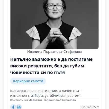
Иванина Първанова-Стефанова
Напълно възможно е да постигаме
високи резултати, без да губим
човечността си по пътя
Кариерни съвети
Кариерата не е състезание, а личен път –
изпълнен с избори, устойчивост, растеж!
Контакти на Иванина Първанова-Стефанова
13/05/2025 г/