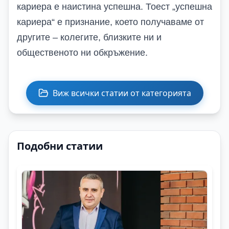
кариера е наистина успешна. Тоест „успешна
кариера“ е признание, което получаваме от
другите – колегите, близките ни и
общественото ни обкръжение.
Виж всички статии от категорията
Подобни статии