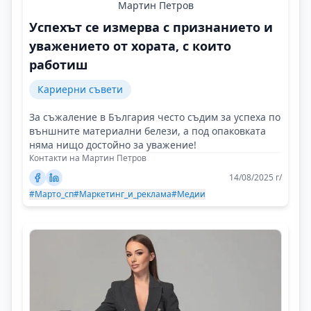
Мартин Петров
Успехът се измерва с признанието и
уважението от хората, с които
работиш
Кариерни съвети
За съжаление в България често съдим за успеха по
външните материални белези, а под опаковката
няма нищо достойно за уважение!
Контакти на Мартин Петров
14/08/2025 г/
#Марто_сп
#Маркетинг_и_реклама
#Медии