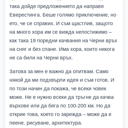
така дойде предложението да направя
Еверестинга. Беше голямо приключение, но
ето, че се справих. И съм щастлив, защото
на много хора им се вижда непостижимо –
как така 19 поредни качвания на Черни връх
на сняг и без спане. Има хора, които никога
не са били на Черни връх.
Затова за мен е важно да опитвам. Само
някой да ми подхвърли идея и съм готов. И
по този начин да покажа, че всеки човек
може. Не е нужно всеки да тръгне да качва
върхове или да бяга по 100-200 км. Но да
открие това, което го зарежда – може да е
пеене, рисуване, архитектура.