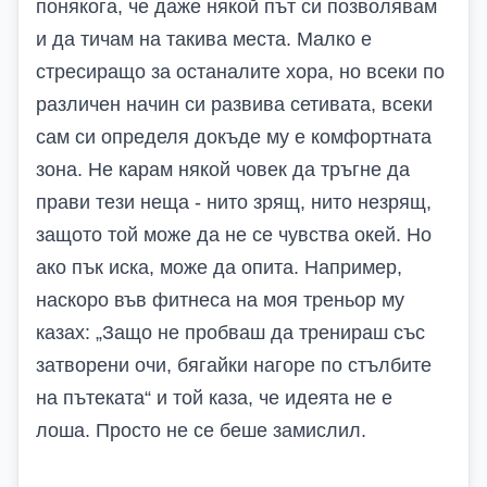
понякога, че даже някой път си позволявам
и да тичам на такива места. Малко е
стресиращо за останалите хора, но всеки по
различен начин си развива сетивата, всеки
сам си определя докъде му е комфортната
зона. Не карам някой човек да тръгне да
прави тези неща - нито зрящ, нито незрящ,
защото той може да не се чувства окей. Но
ако пък иска, може да опита. Например,
наскоро във фитнеса на моя треньор му
казах: „Защо не пробваш да тренираш със
затворени очи, бягайки нагоре по стълбите
на пътеката“ и той каза, че идеята не е
лоша. Просто не се беше замислил.