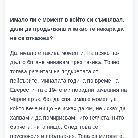
Имало ли е момент в който си съмнявал,
дали да продължиш и какво те накара да
не се откажеш?
Да, имало е такива моменти. На всяко по-
дълго бягане минавам през такива. Точно
тогава разчитам на подкрепата от
пейсърите. Миналата година по време на
Еверестинга с 19-те ми поредни качвания на
Черни връх, без да спя, имаше момент, в
който вече нищо не исках да ям, не исках да
хапвам и да помирисвам нито гелчета, нито
барчета, нито нищо. След това се
поуспокоих и продължих. Това са миговете,