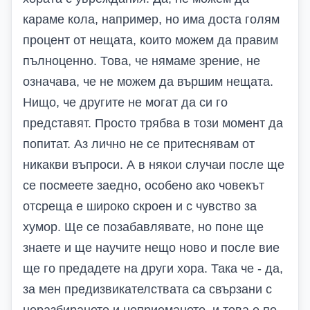
караме кола, например, но има доста голям
процент от нещата, които можем да правим
пълноценно. Това, че нямаме зрение, не
означава, че не можем да вършим нещата.
Нищо, че другите не могат да си го
представят. Просто трябва в този момент да
попитат. Аз лично не се притеснявам от
никакви въпроси. А в някои случаи после ще
се посмеете заедно, особено ако човекът
отсреща е широко скроен и с чувство за
хумор. Ще се позабавлявате, но поне ще
знаете и ще научите нещо ново и после вие
ще го предадете на други хора. Така че - да,
за мен предизвикателствата са свързани с
неразбирането и неприемането, и това е по-