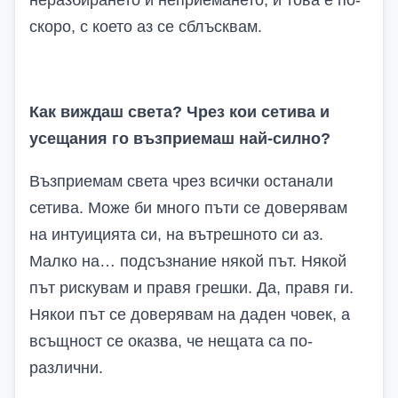
скоро, с което аз се сблъсквам.
Как виждаш света? Чрез кои сетива и
усещания го възприемаш най-силно?
Възприемам света чрез всички останали
сетива. Може би много пъти се доверявам
на интуицията си, на вътрешното си аз.
Малко на… подсъзнание някой път. Някой
път рискувам и правя грешки. Да, правя ги.
Някои път се доверявам на даден човек, а
всъщност се оказва, че нещата са по-
различни.