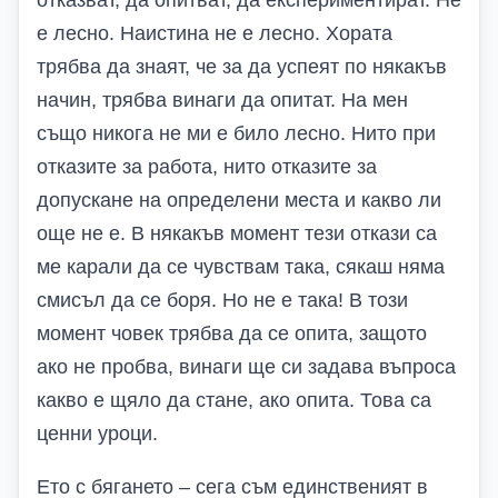
е лесно. Наистина не е лесно. Хората
трябва да знаят, че за да успеят по някакъв
начин, трябва винаги да опитат. На мен
също никога не ми е било лесно. Нито при
отказите за работа, нито отказите за
допускане на определени места и какво ли
още не е. В някакъв момент тези откази са
ме карали да се чувствам така, сякаш няма
смисъл да се боря. Но не е така! В този
момент човек трябва да се опита, защото
ако не пробва, винаги ще си задава въпроса
какво е щяло да стане, ако опита. Това са
ценни уроци.
Ето с бягането – сега съм единственият в