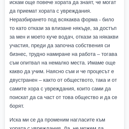
искам още повече хората да знаят, че могат
да приемат хората с увреждания.
Неразбирането под всякаква форма - било
то като откази за влизане някъде, за достъп
за мен и моето куче водач, откази за някакви
участия, преди да започна собствения си
бизнес, трудно намиране на работа – тогава
съм опитвал на немалко места. Имаме още
какво да учим.
Наясно съм и че процесът е
двустранен – както от обществото, така и от
самите хора с увреждания, които сами да
поискат да са част от това общество и да се
борят.
Иска ми се да променим нагласите към
хората с увреждания. Да, не можем да