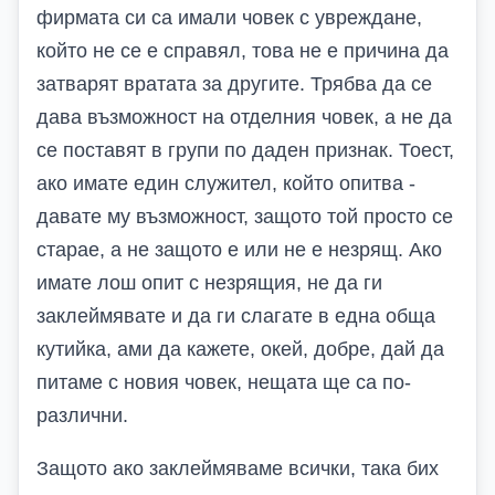
фирмата си са имали човек с увреждане,
който не се е справял, това не е причина да
затварят вратата за другите. Трябва да се
дава възможност на отделния човек, а не да
се поставят в групи по даден признак. Тоест,
ако имате един служител, който опитва -
давате му възможност, защото той просто се
старае, а не защото е или не е незрящ. Ако
имате лош опит с незрящия, не да ги
заклеймявате и да ги слагате в една обща
кутийка, ами да кажете, окей, добре, дай да
питаме с новия човек, нещата ще са по-
различни.
Защото ако заклеймяваме всички, така бих