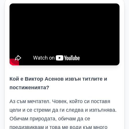
Кой е Виктор Асенов извън титлите и
постиженията?
Аз съм мечтател. Човек, който си поставя
цели и се стреми да ги следва и изпълнява.
Обичам природата, обичам да се
предизвиквам и това ме води към
много