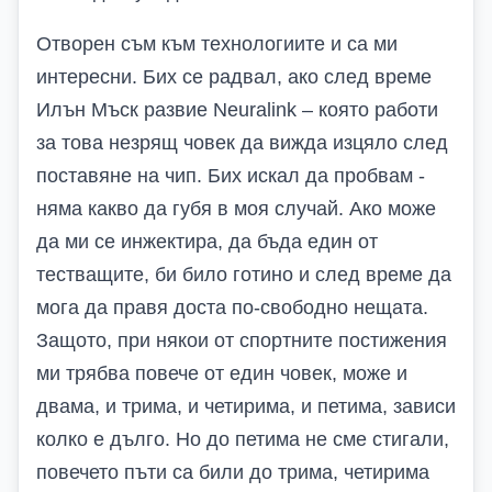
Отворен съм към технологиите и са ми
интересни. Бих се радвал, ако след време
Илън Мъск развие Neuralink – която работи
за това незрящ човек да вижда изцяло след
поставяне на чип. Бих искал да пробвам -
няма какво да губя в моя случай. Ако може
да ми се инжектира, да бъда един от
тестващите, би било готино и след време да
мога да правя доста по-свободно нещата.
Защото, при някои от спортните постижения
ми трябва повече от един човек, може и
двама, и трима, и четирима, и петима, зависи
колко е дълго. Но до петима не сме стигали,
повечето пъти са били до трима, четирима