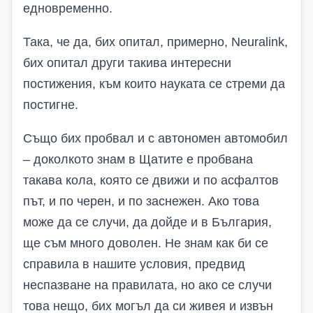
едновременно.
Така, че да, бих опитал, примерно, Neuralink,
бих опитал други такива интересни
постижения, към които науката се стреми да
постигне.
Също бих пробвал и с автономен автомобил
– доколкото знам в Щатите е пробвана
такава кола, която се движи и по асфалтов
път, и по черен, и по заснежен. Ако това
може да се случи, да дойде и в България,
ще съм много доволен. Не знам как би се
справила в нашите условия, предвид
неспазване на правилата, но ако се случи
това нещо, бих могъл да си живея и извън