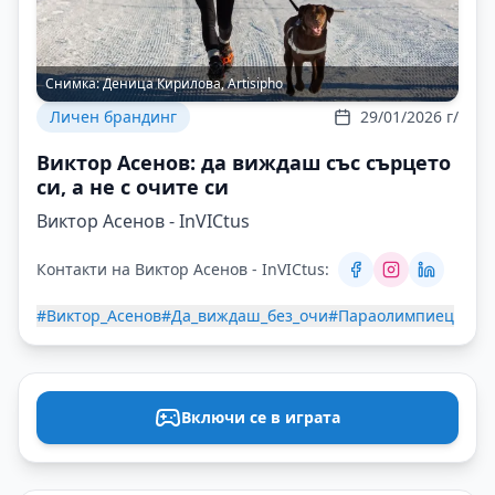
Снимка:
Деница Кирилова, Artisipho
Личен брандинг
29/01/2026 г/
Виктор Асенов: да виждаш със сърцето
си, а не с очите си
Виктор Асенов - InVICtus
Контакти на Виктор Асенов - InVICtus:
#Виктор_Асенов
#Да_виждаш_без_очи
#Параолимпиец
Включи се в играта