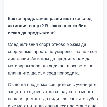
Как си представяш развитието си след
активния спорт? В каква посока бих
искал да продължиш?
След активния спорт отново можем да
спортуваме, просто по-умерено - на по-къси
дистанции. Аз искам да продължавам да
мотивирам хора, да ходя по върховете, по
планините, да съм сред природата.
Също да продължа срещите си с учениците,
защото те ще могат да се научат на много
неща и ще могат да видят, че светът е хубав
и че могат и те да допринесат да стане още