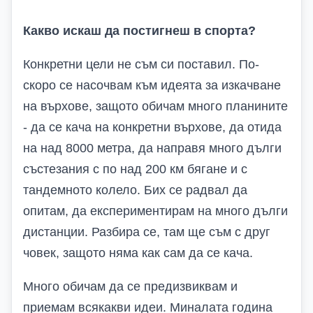
Какво искаш да постигнеш в спорта?
Конкретни цели не съм си поставил. По-
скоро се насочвам към идеята за изкачване
на върхове, защото обичам много планините
- да се кача на конкретни върхове, да отида
на над 8000 метра, да направя много дълги
състезания с по над 200 км бягане и с
тандемното колело. Бих се радвал да
опитам, да експериментирам на много дълги
дистанции. Разбира се, там ще съм с друг
човек, защото няма как сам да се кача.
Много обичам да се предизвиквам и
приемам всякакви идеи. Миналата година