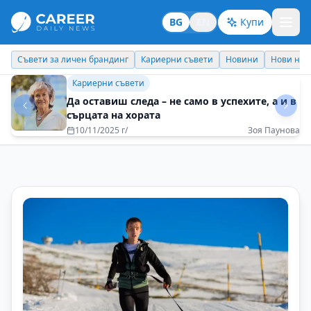
BG
EN
Купи
Кариерни съвети
Новини
Нови назначения
Днес празнува
Личен брандинг
Най-голямото богатство е да правиш това,
което обичаш
13/05/2025 г/
Иванина Първанова-Стефанова