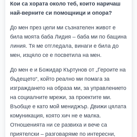
Кои са хората около теб, които наричаш
най-верните си помощници и опора?
До мен през цели ми съзнателен живот е
била моята баба Лидия – баба ми по бащина
линия. Тя ме отгледала, винаги е била до
мен, изцяло се е посветила на мен.
До мен е и Божидар Къртунов от „Героите на
бъдещето“, който реално ми помага за
изграждането на образа ми, за управлението
на социалните мрежи, за проектите ми.
Въобще е като мой мениджър. Движи цялата
комуникация, която хич не е малка.
Отношенията ни се развиха и вече са
приятелски – разговаряме по интересни,