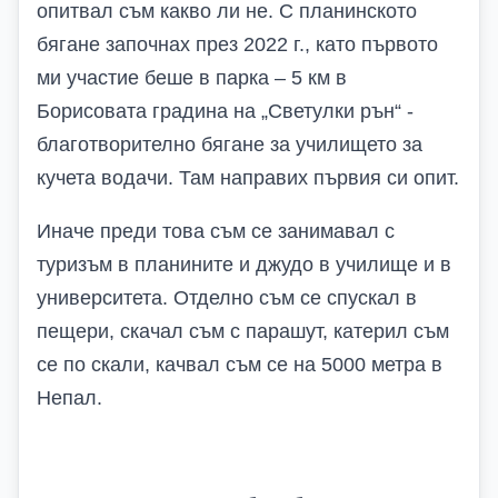
опитвал съм какво ли не. С планинското
бягане започнах през 2022 г., като първото
ми участие беше в парка – 5 км в
Борисовата градина на „Светулки рън“ -
благотворително бягане за училището за
кучета водачи. Там направих първия си опит.
Иначе преди това съм се занимавал с
туризъм в планините и джудо в училище и в
университета.
Отделно съм се спускал в
пещери, скачал съм с парашут, катерил съм
се по скали, качвал съм се на 5000 метра в
Непал.