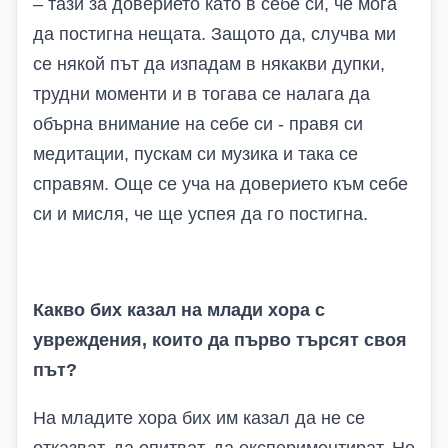
– тази за доверието като в себе си, че мога
да постигна нещата. Защото да, случва ми
се някой път да изпадам в някакви дупки,
трудни моменти и в тогава се налага да
обърна внимание на себе си - правя си
медитации, пускам си музика и така се
справям. Още се уча на доверието към себе
си и мисля, че ще успея да го постигна.
Какво бих казал на млади хора с
увреждения, които да първо търсят своя
път?
На младите хора бих им казал да не се
отказват, да опитват, да експериментират. Не