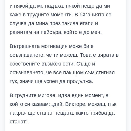
и някой да ме надъха, някой нещо да ми
каже в трудните моменти. В бяганията се
случва да мина през такива етапи и
разчитам на пейсъра, който е до мен.
Вътрешната мотивация може би е
осъзнаването, че ти можеш. Това е вярата в
собствените възможности. Също и
осъзнаването, че все пак щом съм стигнал
тук, значи ще успея да продължа.
В трудните мигове, идва един момент, в
който си казвам: „дай, Викторе, можеш, пък
накрая ще станат нещата
,
както трябва да
станат“.