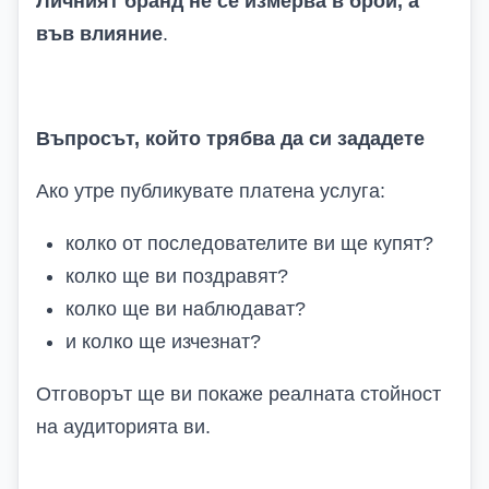
Личният бранд не се измерва в брой, а
във влияние
.
Въпросът, който трябва да си зададете
Ако утре публикувате платена услуга:
колко от последователите ви ще купят?
колко ще ви поздравят?
колко ще ви наблюдават?
и колко ще изчезнат?
Отговорът ще ви покаже реалната стойност
на аудиторията ви.