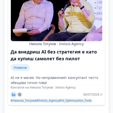
Никола Тотухов - Invisio Agency
Да внедриш AI без стратегия е като
да купиш самолет без пилот
Новини
AI не е магия. Но неправилният консултант често
обещава точно това!
Контакти на Никола Тотухов - Invisio Agency
06/07/2026 г/
#Никола_Тотухов
#Invisio_Agency
#AI_Optimization_Tools