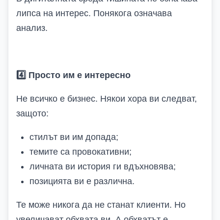
липса на интерес. Понякога означава
анализ.
4️
Просто им е интересно
Не всичко е бизнес. Някои хора ви следват,
защото:
стилът ви им допада;
темите са провокативни;
личната ви история ги вдъхновява;
позицията ви е различна.
Те може никога да не станат клиенти. Но
увеличават обхвата ви. А обхватът е