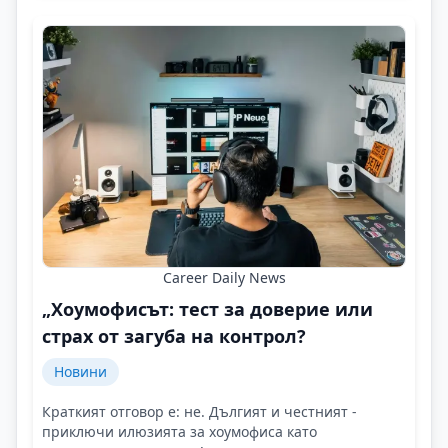
Career Daily News
„Хоумофисът: тест за доверие или
страх от загуба на контрол?
Новини
Краткият отговор е: не. Дългият и честният -
приключи илюзията за хоумофиса като