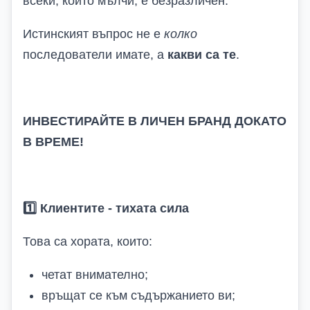
всеки, който мълчи, е безразличен.
Истинският въпрос не е
колко
последователи имате, а
какви са те
.
ИНВЕСТИРАЙТЕ В ЛИЧЕН БРАНД ДОКАТО
В ВРЕМЕ!
1️
Клиентите
-
тихата сила
Това са хората, които:
четат внимателно;
връщат се към съдържанието ви;