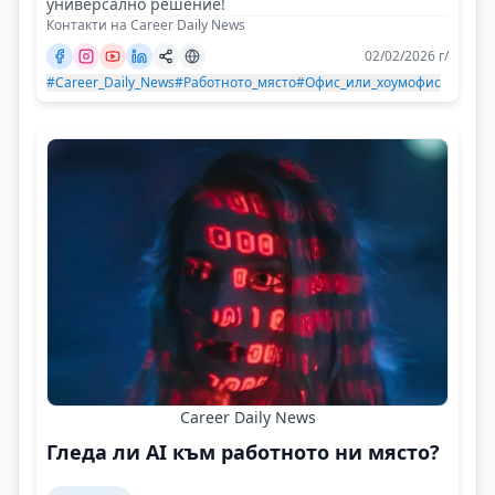
универсално решение!
Контакти на Career Daily News
02/02/2026 г/
#Career_Daily_News
#Работното_място
#Офис_или_хоумофис
Career Daily News
Гледа ли AI към работното ни място?