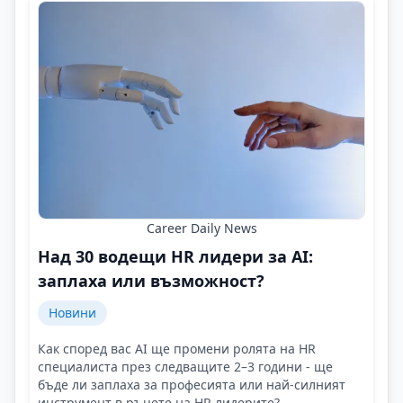
Career Daily News
Над 30 водещи HR лидери за AI:
заплаха или възможност?
Новини
Как според вас AI ще промени ролята на HR
специалиста през следващите 2–3 години - ще
бъде ли заплаха за професията или най-силният
инструмент в ръцете на HR лидерите?