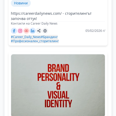
и защо
Новини
https://careerdailynews.com/ - сторителингът
започва оттук!
Контакти на Career Daily News
05/02/2026 г/
#Career_Daily_News
#Брандинг
#Професионален_сторителинг