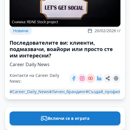
Снимка:
RDNE Stock project
Новини
20/02/2026 г/
Последователите ви: клиенти,
подмазвачи, воайoри или просто сте
им интересни?
Career Daily News
Контакти на Career Daily
News:
#Career_Daily_News
#Личен_брандинг
#Създай_профил
Включи се в играта