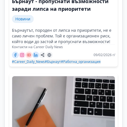
Бърнаут - пропуснати възможности
заради липса на приоритети
Новини
Бърнаутът, породен от липса на приоритети, не е
само личен проблем. Той е организационен риск,
който води до застой и пропуснати възможности!
Контакти на Career Daily News
09/02/2026 г/
#Career_Daily_News
#Бърнаут
#Работна_организация