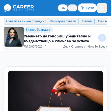
BG
EN
Купи
Кариерни съвети
Новини
Нови назначения
Днес празнува
Идеи отвъд границите
България е съкровище, което тепърва
светът ще открива
07/07/2025 г/
Цветелина Николова