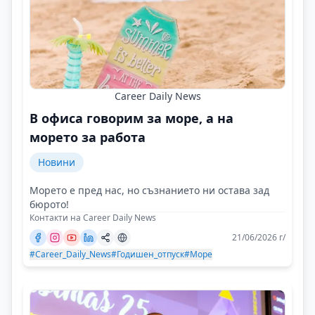
Career Daily News
В офиса говорим за море, а на
морето за работа
Новини
Морето е пред нас, но съзнанието ни остава зад
бюрото!
Контакти на Career Daily News
21/06/2026 г/
#Career_Daily_News
#Годишен_отпуск
#Море