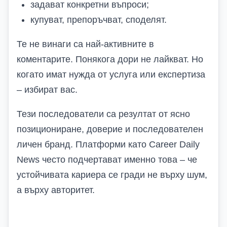
задават конкретни въпроси;
купуват, препоръчват, споделят.
Те не винаги са най-активните в
коментарите. Понякога дори не лайкват. Но
когато имат нужда от услуга или експертиза
– избират вас.
Тези последователи са резултат от ясно
позициониране, доверие и последователен
личен бранд. Платформи като Career Daily
News често подчертават именно това – че
устойчивата кариера се гради не върху шум,
а върху авторитет.