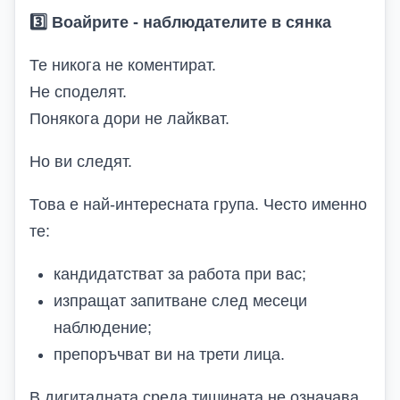
3️
Воайрите
-
наблюдателите в сянка
Те никога не коментират.
Не споделят.
Понякога дори не лайкват.
Но ви следят.
Това е най-интересната група. Често именно
те:
кандидатстват за работа при вас;
изпращат запитване след месеци
наблюдение;
препоръчват ви на трети лица.
В дигиталната среда тишината не означава