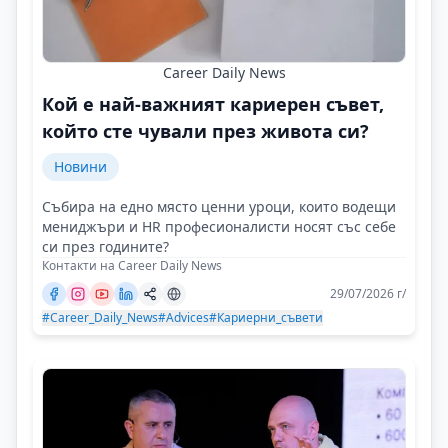
Career Daily News
Кой е най-важният кариерен съвет,
който сте чували през живота си?
Новини
Събира на едно място ценни уроци, които водещи
мениджъри и HR професионалисти носят със себе
си през годините?
Контакти на Career Daily News
29/07/2026 г/
#Career_Daily_News
#Advices
#Кариерни_съвети