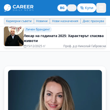
BG
EN
Купи
Новини
Нови назначения
Днес празнува
Похвали работодате
Личен брандинг
Лекар на годината 2025: Характерът спасява
животи
15/12/2025 г/
Проф. д-р Николай Габровски