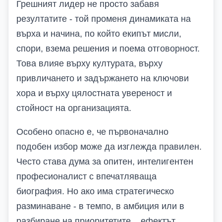
Грешният лидер не просто забавя
резултатите
- т
ой променя динамиката на
върха
и
начина, по който екипът мисли,
спори, взема решения и поема отговорност.
Това влияе върху културата, върху
привличането и задържането на ключови
хора и върху цялостната увереност
и
стойност
на организацията.
Особено опасно е, че първоначално
подобен избор може да изглежда правилен.
Често става дума за опитен, интелигентен
професионалист с впечатляваща
биография. Но ако има стратегическо
разминаване
-
в темпо, в амбиция или в
разбиране на приоритетите
...
ефектът