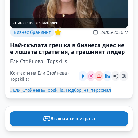
Снимка:
Георги Манолев
Бизнес брандинг
29/05/2026 г/
Най-скъпата грешка в бизнеса днес не
е лошата стратегия, а грешният лидер
Ели Стойнева - Topskills
Контакти на Ели Стойнева -
Topskills:
#Ели_Стойнева
#Topskills
#Подбор_на_персонал
Включи се в играта