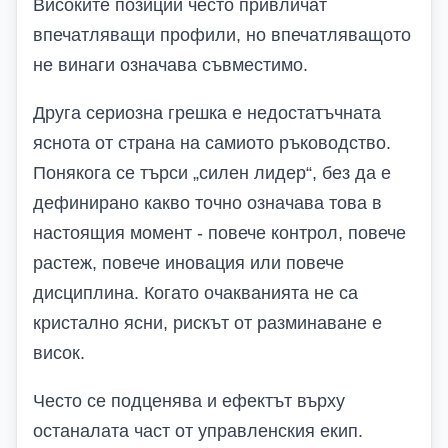
Високите позиции често привличат
впечатляващи профили, но впечатляващото
не винаги означава съвместимо.
Друга сериозна грешка е недостатъчната
яснота от страна на сами
ото
ръководство
.
Понякога се търси „силен лидер“, без да е
дефинирано какво точно означава това в
настоящия момент
-
повече контрол, повече
растеж, повече иновация или повече
дисциплина. Когато очакванията не са
кристално ясни, рискът от разминаване е
висок.
Често се подценява и ефектът върху
останалата част от управленския екип.