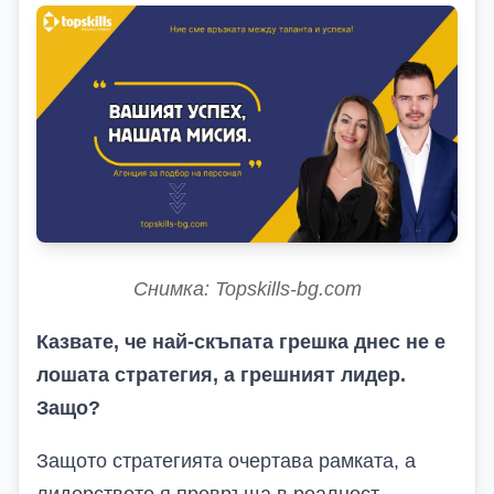
Снимка: Topskills-bg.com
Казвате, че най-скъпата грешка днес не е
лошата стратегия, а грешният лидер.
Защо?
Защото стратегията очертава рамката
, а
л
идерството я превръща в реалност.