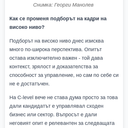
Снимка: Георги Манолев
Как се променя
подборът на кадри
на
високо ниво?
Подборът на високо ниво днес изисква
много по-широка перспектива. Опитът
остава изключително важен
-
той дава
контекст, зрялост и доказателства за
способност за управление
, н
о сам по себе си
не е достатъчен.
На C-level вече не става дума просто за това
дали кандидатът е управлявал сходен
бизнес или сектор. Въпросът е дали
неговият опит е релевантен за следващата