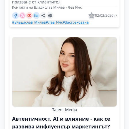
ползване от клиентите.!
Контакти на Владислав Милев - Лев Инс
02/02/2026 г/
#Владислав_Милев
#Лев_Инс
#Застраховане
Talent Media
Автентичност, AI и влияние - как се
развива инфлуенсър маркетингът?