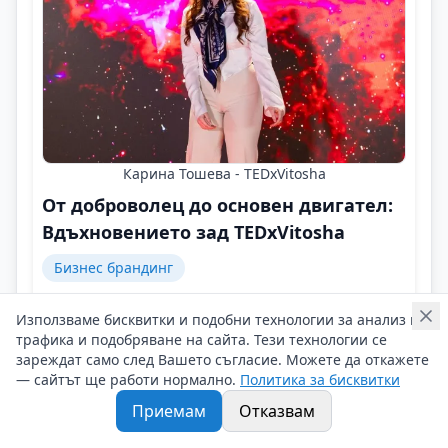
Карина Тошева - TEDxVitosha
От доброволец до основен двигател:
Вдъхновението зад TEDxVitosha
Бизнес брандинг
Зад кулисите на TEDxVitosha, разказва Карина
Използваме бисквитки и подобни технологии за анализ на
Тошева!
трафика и подобряване на сайта. Тези технологии се
Контакти на Карина Тошева - TEDxVitosha
зареждат само след Вашето съгласие. Можете да откажете
09/02/2026 г/
— сайтът ще работи нормално.
Политика за бисквитки
#Карина_Тошева
#TEDxVitosha
Приемам
Отказвам
#Изключенията_и_Изключителните