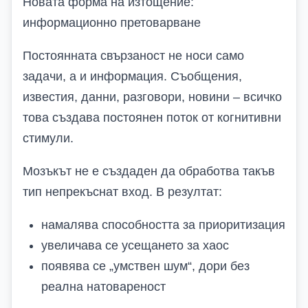
Новата форма на изтощение:
информационно претоварване
Постоянната свързаност не носи само
задачи, а и информация. Съобщения,
известия, данни, разговори, новини – всичко
това създава постоянен поток от когнитивни
стимули.
Мозъкът не е създаден да обработва такъв
тип непрекъснат вход. В резултат:
намалява способността за приоритизация
увеличава се усещането за хаос
появява се „умствен шум“, дори без
реална натовареност