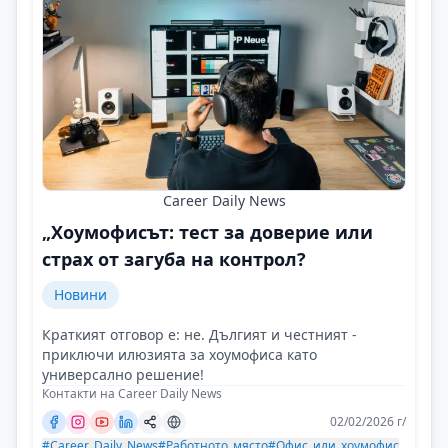
Career Daily News
„Хоумофисът: тест за доверие или
страх от загуба на контрол?
Новини
Краткият отговор е: не. Дългият и честният -
приключи илюзията за хоумофиса като
универсално решение!
Контакти на Career Daily News
02/02/2026 г/
#Career_Daily_News
#Работното_място
#Офис_или_хоумофис