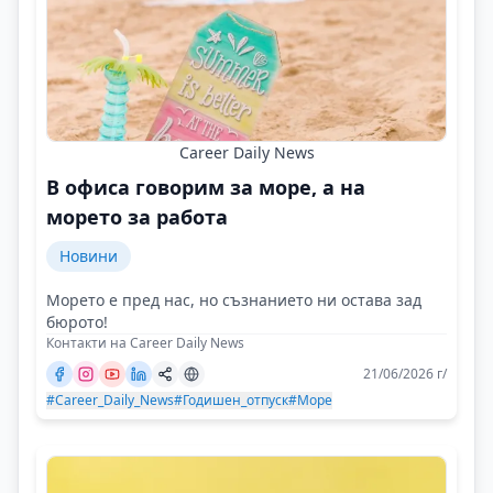
Career Daily News
В офиса говорим за море, а на
морето за работа
Новини
Морето е пред нас, но съзнанието ни остава зад
бюрото!
Контакти на Career Daily News
21/06/2026 г/
#Career_Daily_News
#Годишен_отпуск
#Море