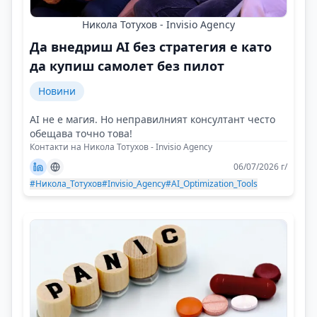
Никола Тотухов - Invisio Agency
Да внедриш AI без стратегия е като
да купиш самолет без пилот
Новини
AI не е магия. Но неправилният консултант често
обещава точно това!
Контакти на Никола Тотухов - Invisio Agency
06/07/2026 г/
#Никола_Тотухов
#Invisio_Agency
#AI_Optimization_Tools