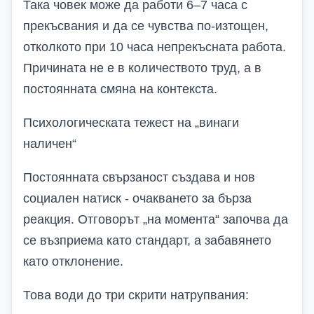
Така човек може да работи 6–7 часа с
прекъсвания и да се чувства по-изтощен,
отколкото при 10 часа непрекъсната работа.
Причината не е в количеството труд, а в
постоянната смяна на контекста.
Психологическата тежест на „винаги
наличен“
Постоянната свързаност създава и нов
социален натиск - очакването за бърза
реакция. Отговорът „на момента“ започва да
се възприема като стандарт, а забавянето
като отклонение.
Това води до три скрити натрупвания: