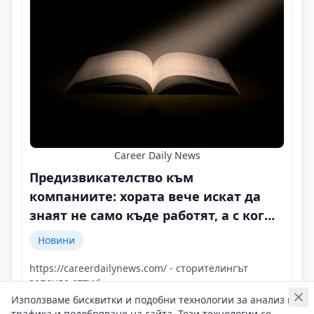
Career Daily News
Предизвикателство към
компаниите: хората вече искат да
знаят не само къде работят, а с кого
и защо
Новини
https://careerdailynews.com/ - сторителингът
започва оттук!
Контакти на Career Daily News
Използваме бисквитки и подобни технологии за анализ на
трафика и подобряване на сайта. Тези технологии се