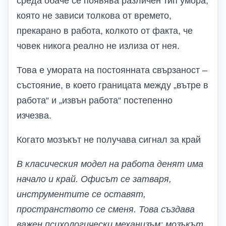
среда обаче се появява различен тип умора,
която не зависи толкова от времето,
прекарано в работа, колкото от факта, че
човек никога реално не излиза от нея.
Това е умората на постоянната свързаност –
състояние, в което границата между „вътре в
работа“ и „извън работа“ постепенно
изчезва.
Когато мозъкът не получава сигнал за край
В класическия модел на работа денят има
начало и край. Офисът се затваря,
инструментите се оставят,
пространството се сменя. Това създава
важен психологически механизъм: мозъкът