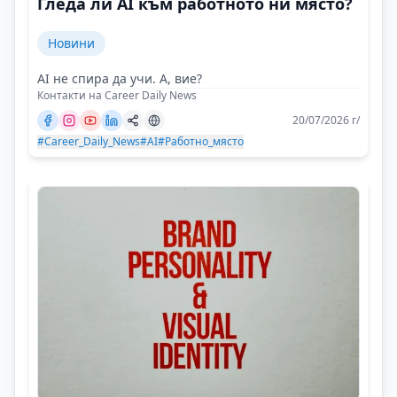
Гледа ли AI към работното ни място?
Новини
AI не спира да учи. А, вие?
Контакти на Career Daily News
20/07/2026 г/
#Career_Daily_News
#AI
#Работно_място