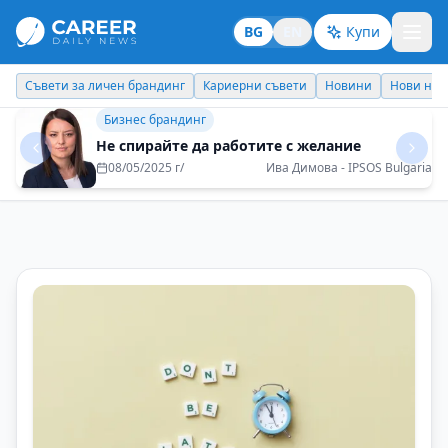
BG
EN
Купи
Кариерни съвети
Новини
Нови назначения
Днес празнува
Новини
Жените в иновациите: не просто лидери, а
създатели на дългосрочни решения
22/10/2025 г/
Диана Митева - Дамски форум