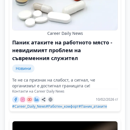
Career Daily News
Паник атаките на работното място -
невидимият проблем на
съвременния служител
Новини
Те не са признак на слабост, а сигнал, че
организмът е достигнал границата си!
Контакти на Career Daily News
10/02/2026 г/
#Career_Daily_News
#Работен_комфорт
#Паник_атаките