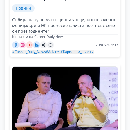
Новини
Събира на едно място ценни уроци, които водещи
мениджъри и HR професионалисти носят със себе
си през годините?
Контакти на Career Daily News
29/07/2026 г/
#Career_Daily_News
#Advices
#Кариерни_съвети