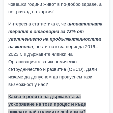
човешки години живот в по-добро здраве, а
не „разход на хартия“.
Интересна статистика е, че
иновативната
терапия е отговорна за 73% от
увеличението на продължителността
на живота
, постигнато за периода 2016–
2023 г. в държавите членки на
Организацията за икономическо
сътрудничество и развитие (
OECD
). Дали
искаме да допуснем да пропуснем тази
възможност у нас?
Каква е ролята на държавата за
ускоряване на този процес и къде
виждате най-големите дефицити?