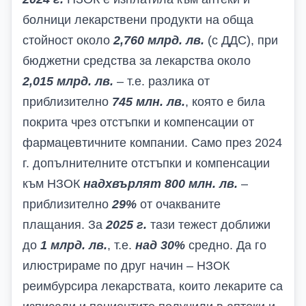
болници лекарствени продукти на обща
стойност около
2,760 млрд. лв.
(с ДДС), при
бюджетни средства за лекарства около
2,015 млрд. лв.
– т.е. разлика от
приблизително
745 млн. лв.
, която е била
покрита чрез отстъпки и компенсации от
фармацевтичните компании. Само през 2024
г. допълнителните отстъпки и компенсации
към НЗОК
надхвърлят 800 млн. лв.
–
приблизително
29%
от очакваните
плащания. За
2025 г.
тази тежест доближи
до
1 млрд. лв.
, т.е.
над 30%
средно. Да го
илюстрираме по друг начин – НЗОК
реимбурсира лекарствата, които лекарите са