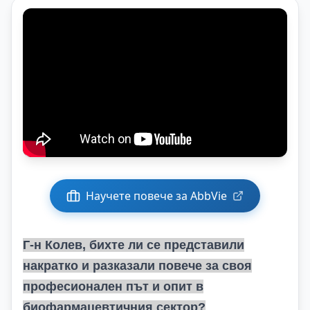
Научете повече за AbbVie
Г-н Колев, бихте ли се представили
накратко и разказали повече за своя
професионален път и опит в
биофармацевтичния сектор?