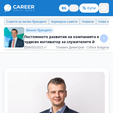
BG
EN
Купи
Кариерни съвети
Новини
Нови назначения
Днес празнува
Бизнес брандинг
Печелиш повече, когато помагаш на
другите да печелят
08/05/2025 г/
Светлана Проданова - BNI Bulgaria