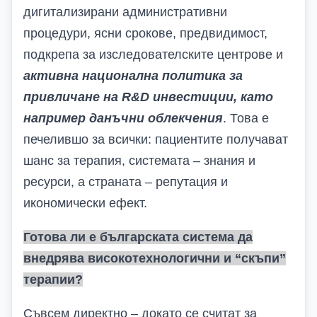
дигитализирани административни
процедури, ясни срокове, предвидимост,
подкрепа за изследователските центрове и
активна национална политика за
привличане на
R
&
D
инвестиции, като
например данъчни облекчения
.
Това е
печелившо за всички: пациентите получават
шанс за терапия, системата – знания и
ресурси, а страната – репутация и
икономически ефект.
Готова ли е българската система да
внедрява високотехнологични и “скъпи”
терапии?
Съвсем директно – докато се считат за