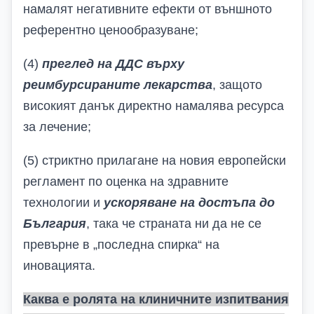
намалят негативните ефекти от външното
референтно ценообразуване;
(4)
преглед на ДДС върху
реимбурсираните лекарства
, защото
високият данък директно намалява ресурса
за лечение;
(5) стриктно прилагане на новия европейски
регламент по оценка на здравните
технологии и
ускоряване на достъпа до
България
, така че страната ни да не се
превърне в „последна спирка“ на
иновацията.
Каква е ролята на клиничните изпитвания