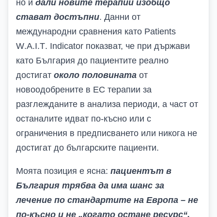
но и
дали новите терапии изобщо
стават достъпни
. Данни от
международни сравнения като
Patients
W
.
A
.
I
.
T
.
Indicator
показват, че при държави
като България до пациентите реално
достигат
около половината
от
новоодобрените в ЕС терапии
за
разглежданите в анализа
периоди, а част от
останалите идват по-късно или с
ограничения в предписването или никога не
достигат до българските пациенти.
Моята позиция е ясна:
пациентът в
България трябва да има шанс за
лечение по стандартите на Европа – не
по-късно и не „когато остане ресурс“.