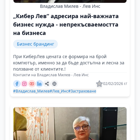
Владислав Милев - Лев Инс
„Кибер Лев“ адресира най-важната
бизнес нужда - непрекъсваемостта
на бизнеса
Бизнес брандинг
При КиберЛев цената се формира на брой
компютър, именно за да бъде достъпна и лесна за
ползване от клиентите.!
Контакти на Владислав Милев - Лев Инс
02/02/2026 г/
#Владислав_Милев
#Лев_Инс
#Застраховане