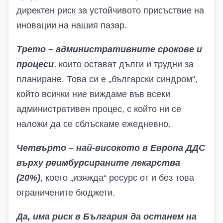
директен риск за устойчивото присъствие на
иновации на нашия пазар.
Трето – административните срокове и
процеси
, които остават дълги и трудни за
планиране. Това си е „български синдром“,
който всички ние виждаме във всеки
административен процес, с който ни се
наложи да се сблъскаме ежедневно.
Четвърто – най-високото в Европа ДДС
върху реимбурсираните лекарства
(20%)
, което „изяжда“ ресурс от и без това
ограничените бюджети.
Да, има риск в България да останем на