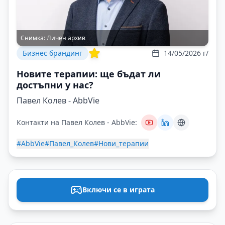
Снимка:
Личен архив
Бизнес брандинг
14/05/2026 г/
Новите терапии: ще бъдат ли
достъпни у нас?
Павел Колев - AbbVie
Контакти на Павел Колев - AbbVie:
#AbbVie
#Павел_Колев
#Нови_терапии
Включи се в играта