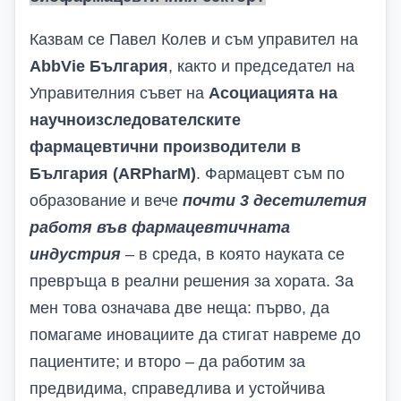
Казвам се Павел Колев и съм управител на
AbbVie
България
, както и председател на
Управителния съвет на
Асоциацията на
научноизследователските
фармацевтични производители в
България (
ARPharM
)
. Фармацевт съм по
образование и вече
почти 3
десетилети
я
работя
във
фармацевтичн
ата
индустрия
– в среда, в която науката се
превръща в реални решения за хората. За
мен това означава две неща: първо, да
помагаме иновациите да стигат навреме до
пациентите; и второ – да работим за
предвидима, справедлива и устойчива