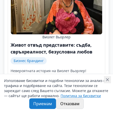
Виолет Вьорлер
Живот отвъд представите: съдба,
свръхреалност, безусловна любов
Бизнес брандинг
Невероятната история на Виолет Вьорлер!
Контакти на Виолет Вьорлер
Използваме бисквитки и подобни технологии за анализ на
18/02/2026 г/
трафика и подобряване на сайта. Тези технологии се
#Виолет_Вьорлер
#Сажитариус
#Биоенергетичен_терапевт
зареждат само след Вашето съгласие. Можете да откажете
— сайтът ще работи нормално.
Политика за бисквитки
Приемам
Отказвам