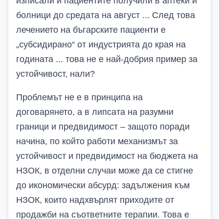
изписали и пациентите получили в аптеки и
болници до средата на август ... След това
лечението на бъгарските пациенти е
„субсидирано“ от индустрията до края на
годината ... това не е най-добрия пример за
устойчивост, нали?
Проблемът не е в принципа на
договарянето, а в липсата на разумни
граници и предвидимост – защото поради
начина, по който работи механизмът за
устойчивост и предвидимост на бюджета на
НЗОК, в отделни случаи може да се стигне
до икономически абсурд: задължения към
НЗОК, които надхвърлят приходите от
продажби на съответните терапии. Това е