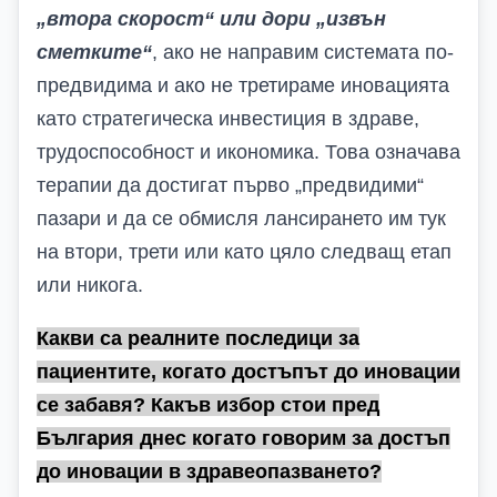
„втора скорост“ или дори „извън
сметките“
, ако не направим системата по-
предвидима и ако не третираме иновацията
като стратегическа инвестиция в здраве,
трудоспособност и икономика. Това означава
терапии да достигат първо „предвидими“
пазари и да се обмисля лансирането им тук
на втори, трети или като цяло следващ етап
или никога.
Какви са реалните последици за
пациентите, когато достъпът до иновации
се забавя? Какъв избор стои пред
България днес когато говорим за достъп
до иновации в здравеопазването?