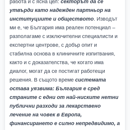
работа и с ясна цел:
секторът да се
утвърди като надежден партньор на
институциите и обществото
. Изводът
ми е, че България има реален потенциал –
разполагаме с изключителни специалисти и
експертни центрове, с
добър опит и
стабилна основа в
клинични
те
изпитвания,
както и с доказателства, че когато има
диалог, могат да се постигат работещи
решения. В същото време
системата
остава уязвима: България е сред
страните с
едни от най-ниските
нетни
публични разходи за лекарствено
лечение на човек в Европа,
финансирането е силно непредвидимо, а