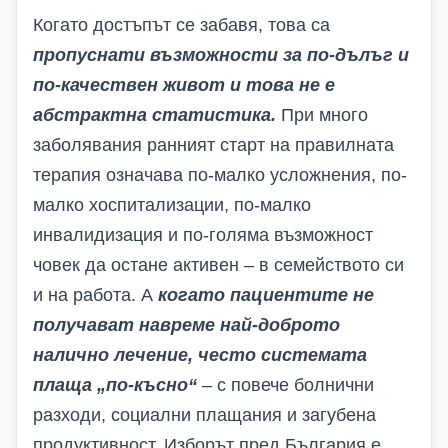
Когато достъпът се забавя, това са
пропуснати възможности за по-дълъг и
по-качествен живот и
това не е
абстрактна статистика.
При много
заболявания ранният старт на правилната
терапия означава по-малко усложнения, по-
малко хоспитализации, по-малко
инвалидизация и по-голяма възможност
човек да остане активен – в семейството си
и на работа. А
когато пациентите не
получават навреме най-доброто
налично лечение, често системата
плаща „по-късно“
– с повече болнични
разходи, социални плащания и загубена
продуктивност. Изборът пред България е