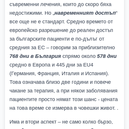
съвременни лечения, които до скоро бяха
недостижими. Но „
навременният достъп
“
все още не е стандарт. Средно времето от
европейско разрешение до реален достъп
за българските пациенти е по-дълъг от
средния за ЕС – говорим за приблизително
768 дни в България
спрямо около
578 дни
средно в Европа и 445 дни за
EU
4
(Германия, Франция, Италия и Испания).
Това означава близо две години и повече
чакане за терапия, а при някои заболявания
пациентите просто нямат този шанс - цената
на това време се измерва в човешки живот. .
Има и втори аспект – не само колко бързо,