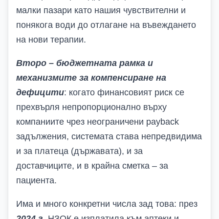
малки пазари като нашия чувствителни и
понякога води до отлагане на въвеждането
на нови терапии.
Второ – бюджетната рамка и
механизмите за компенсиране на
дефицити
: когато финансовият риск се
прехвърля непропорционално върху
компаниите чрез неограничени
payback
задължения, системата става непредвидима
и за платеца (държавата), и за
доставчиците, и в крайна сметка – за
пациента.
Има и много конкретни числа зад това: през
2024 г.
НЗОК е изплатила към аптеки и