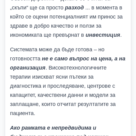
„скъпи“ ще са просто
разход
... в момента в
който се оцени потенциалният им принос за
здраве в добро качество и ползи за
икономиката ще превърнат в
инвестиция
.
Системата може да бъде готова – но
готовността
не е само въпрос на цена, а на
организация
.
Високотехнологичните
терапии изискват ясни пътеки за
диагностика и проследяване, центрове с
капацитет, качествени данни и модели за
заплащане, които отчитат резултатите за
пациента.
Ако рамката е непредвидима и