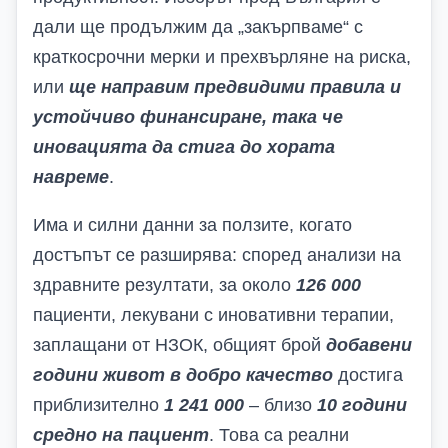
дали ще продължим да „закърпваме“ с
краткосрочни мерки и прехвърляне на риска,
или
ще направим предвидими правила и
устойчиво финансиране, така че
иновацията да стига до хората
навреме
.
Има и силни данни за ползите, когато
достъпът се разширява: според анализи на
здравните резултати, за около
126 000
пациенти, лекувани с иновативни терапии,
заплащани от НЗОК, общият брой
добавени
години живот в добро качество
достига
приблизително
1 241 000
– близо
10 години
средно на пациент
. Това са реални