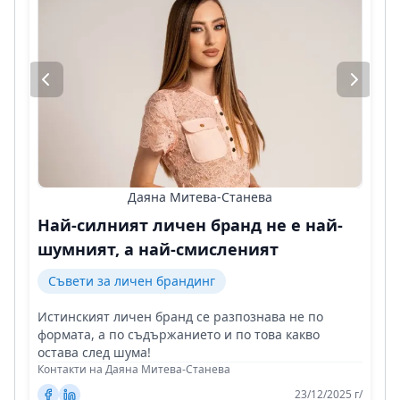
Даяна Митева-Станева
Най-силният личен бранд не е най-
шумният, а най-смисленият
Съвети за личен брандинг
Истинският личен бранд се разпознава не по
формата, а по съдържанието и по това какво
остава след шума!
Контакти на Даяна Митева-Станева
23/12/2025 г/