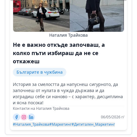
Наталия Трайкова
Не е важно откъде започваш, а
колко пъти избираш да не се
откажеш
Българите в чужбина
История за смелостта да напуснеш сигурното, да
започнеш от нулата в чужда държава и да
изградиш себе си наново – с характер, дисциплина
и ясна посока!
Контакти на Наталия Трайкова
06/05/2026 г/
#Наталия_Трайкова
#Маркетинг
#Дигитален_Маркетинг