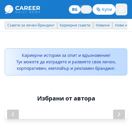
BG
EN
Купи
Съвети за личен брандинг
Кариерни съвети
Новини
Нови наз
Кариерни истории за опит и вдъхновение!
Тук можете да изградите и развиете своя личен,
корпоративен, емплойър и рекламен брандинг.
Избрани от автора
Новите терапии: ще бъдат ли
Павел Колев - AbbVie
достъпни у нас?