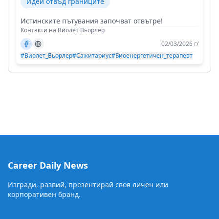
Идеи отвъд границите
Истинските пътувания започват отвътре!
Контакти на Виолет Вьорлер
02/03/2026 г/
#Виолет_Вьорлер
#Сажитариус
#Биоенергетичен_терапевт
Career Daily News
Изгради, развий, презентирай своя личен или
корпоративен бранд.