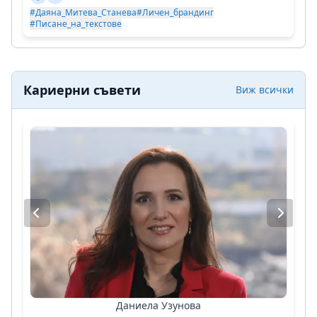
#Даяна_Митева_Станева
#Личен_брандинг
#Писане_на_текстове
Кариерни съвети
Виж всички
Даниела Узунова