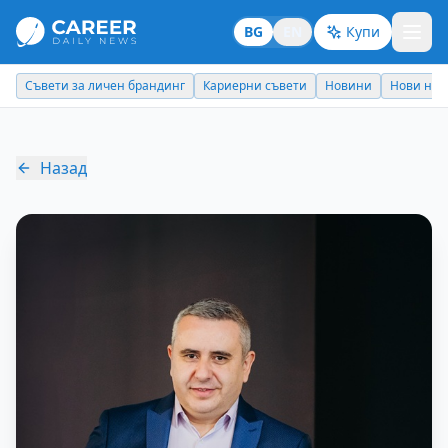
BG
EN
Купи
Съвети за личен брандинг
Кариерни съвети
Новини
Нови наз
Назад