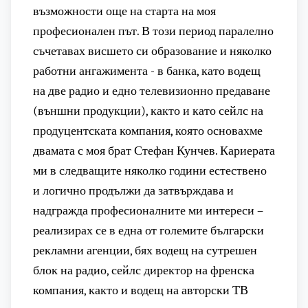
възможности още на старта на моя
професионален път. В този период паралелно
съчетавах висшето си образование и няколко
работни ангажимента - в банка, като водещ
на две радио и едно телевизионно предаване
(външни продукции), както и като сейлс на
продуцентската компания, която основахме
двамата с моя брат Стефан Кунчев. Кариерата
ми в следващите няколко години естествено
и логично продължи да затвърждава и
надгражда професионалните ми интереси –
реализирах се в една от големите български
рекламни агенции, бях водещ на сутрешен
блок на радио, сейлс директор на френска
компания, както и водещ на авторски ТВ