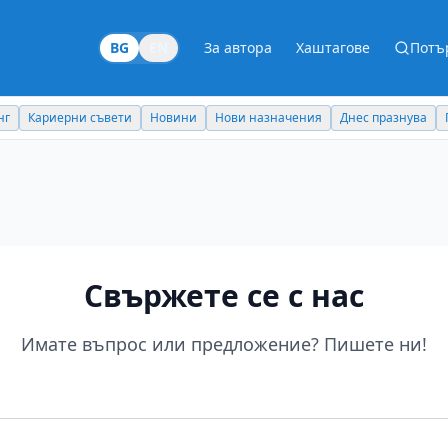
BG
EN
За автора
Хаштагове
Потъ
нг
Кариерни съвети
Новини
Нови назначения
Днес празнува
Свържете се с нас
Имате въпрос или предложение? Пишете ни!