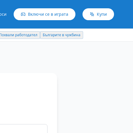
рси
Включи се в играта
Купи
Похвали работодател
Българите в чужбина