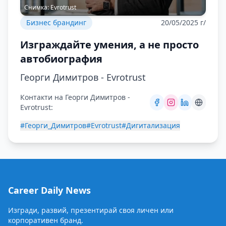
Снимка:
Evrotrust
Бизнес брандинг
20/05/2025 г/
Изграждайте умения, а не просто
автобиография
Георги Димитров - Evrotrust
Контакти на Георги Димитров -
Evrotrust:
#Георги_Димитров
#Evrotrust
#Дигитализация
Career Daily News
Изгради, развий, презентирай своя личен или
корпоративен бранд.