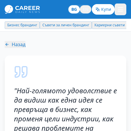
BG
EN
Купи
Съвети за личен брандинг
Кариерни съвети
Новини
Нови наз
Назад
"
Най-голямото удоволствие е
да видиш как една идея се
превръща в бизнес, как
променя цели индустрии, как
решава проблемите на