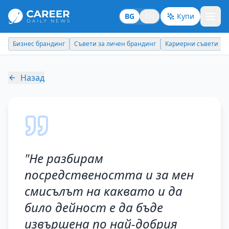
BG
EN
Купи
Съвети за личен брандинг
Кариерни съвети
Новини
Нови наз
Назад
"
Не разбирам
посредствеността и за мен
смисълът на каквато и да
било дейност е да бъде
извършена по най-добрия