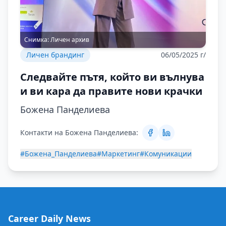
Снимка:
Личен архив
Личен брандинг
06/05/2025 г/
Следвайте пътя, който ви вълнува
и ви кара да правите нови крачки
Божена Панделиева
Контакти на Божена Панделиева:
#Божена_Панделиева
#Маркетинг
#Комуникации
Career Daily News